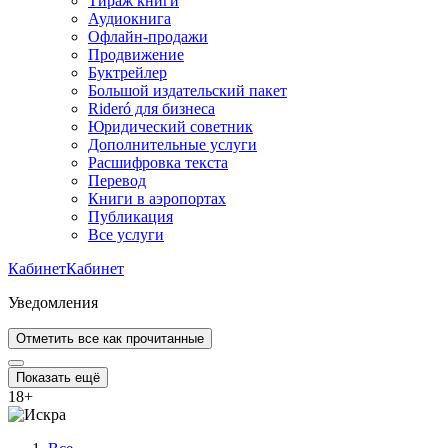
Тираж книги
Аудиокнига
Офлайн-продажи
Продвижение
Буктрейлер
Большой издательский пакет
Rideró для бизнеса
Юридический советник
Дополнительные услуги
Расшифровка текста
Перевод
Книги в аэропортах
Публикация
Все услуги
Кабинет
Кабинет
Уведомления
Отметить все как прочитанные
Показать ещё
18
+