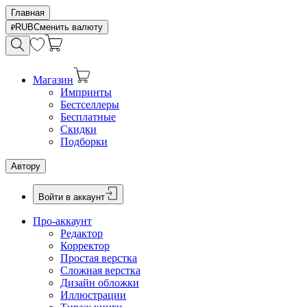
Главная
RUB
Сменить валюту
Магазин
Импринты
Бестселлеры
Бесплатные
Скидки
Подборки
Автору
Войти в аккаунт
Про-аккаунт
Редактор
Корректор
Простая верстка
Сложная верстка
Дизайн обложки
Иллюстрации