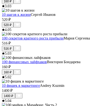
160
₽
3.0
3
10 шагов к жизни
Сергей Иванов
520
₽
520
₽
4.0
5
100 секретов кратного роста прибыли
Мария Сергеева
516
₽
516
₽
5.0
3
100 финансовых лайфхаков
Виктория Бондарева
160
₽
160
₽
5.0
2
10 фишек в маркетинге
Andrey Kuzmin
1400
₽
1400
₽
5.0
4