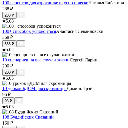
100 рецептов для аэрогриля: вкусно и легко
Наталья Бибекина
288
₽
288
₽
5.0
8
100+ способов успокоиться
Анастасия Левандовски
368
₽
368
₽
5.0
2
10 сценариев на все случаи жизни
Сергей Ларин
200
₽
200
₽
5.0
5
10 уроков БДСМ для скромницы
Домино Грэй
96
₽
96
₽
5.0
3
108 Буддийских Сказаний
160
₽