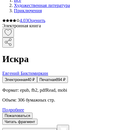
Все
Художественная литература
Приключения
4.0
3
Оценить
Электронная книга
Искра
Евгений Биктимиркин
Электронная
40
₽
Печатная
894
₽
Формат:
epub, fb2, pdfRead, mobi
Объем:
306
бумажных стр.
Подробнее
Пожаловаться
Читать фрагмент