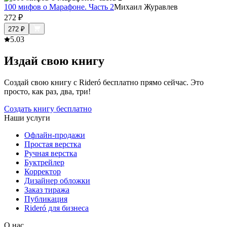
100 мифов о Марафоне. Часть 2
Михаил Журавлев
272
₽
272
₽
5.0
3
Издай свою книгу
Создай свою книгу с Rideró бесплатно прямо сейчас. Это
просто, как раз, два, три!
Создать книгу бесплатно
Наши услуги
Офлайн-продажи
Простая верстка
Ручная верстка
Буктрейлер
Корректор
Дизайнер обложки
Заказ тиража
Публикация
Rideró для бизнеса
О нас