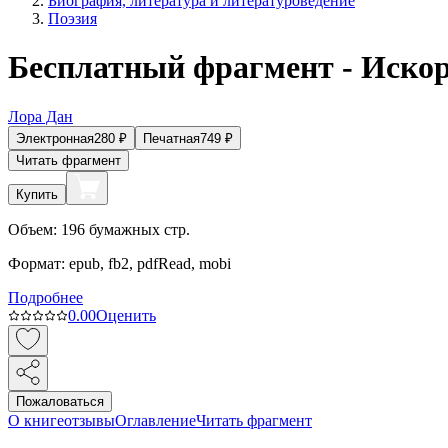
Биография, литература и литературоведение
Поэзия
Бесплатный фрагмент - Искор
Лора Дан
Электронная
280
₽
Печатная
749
₽
Читать фрагмент
Купить
Объем:
196
бумажных стр.
Формат:
epub, fb2, pdfRead, mobi
Подробнее
0.0
0
Оценить
Пожаловаться
О книге
отзывы
Оглавление
Читать фрагмент