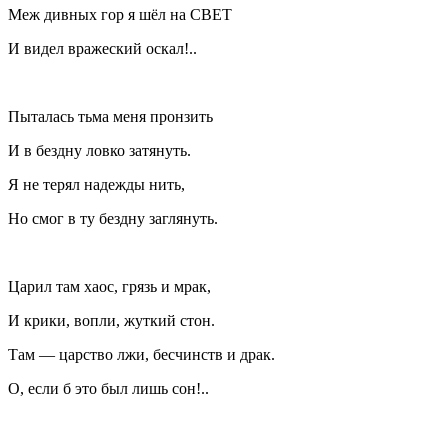
Меж дивных гор я шёл на СВЕТ
И видел вражеский оскал!..
Пыталась тьма меня пронзить
И в бездну ловко затянуть.
Я не терял надежды нить,
Но смог в ту бездну заглянуть.
Царил там хаос, грязь и мрак,
И крики, вопли, жуткий стон.
Там — царство лжи, бесчинств и драк.
О, если б это был лишь сон!..