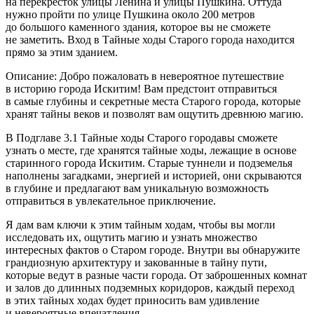
на перекресток улицы Ленина и улицы Пушкина. Оттуда
нужно пройти по улице Пушкина около 200 метров
до большого каменного здания, которое вы не сможете
не заметить. Вход в Тайные ходы Старого города находится
прямо за этим зданием.
Описание: Добро пожаловать в невероятное путешествие
в историю города Искитим! Вам предстоит отправиться
в самые глубины и секретные места Старого города, которые
хранят тайны веков и позволят вам ощутить древнюю магию.
В Подглаве 3.1 Тайные ходы Старого городавы сможете
узнать о месте, где хранятся тайные ходы, лежащие в основе
старинного города Искитим. Старые туннели и подземелья
наполнены загадками, энергией и историей, они скрываются
в глубине и предлагают вам уникальную возможность
отправиться в увлекательное приключение.
Я дам вам ключи к этим тайным ходам, чтобы вы могли
исследовать их, ощутить магию и узнать множество
интересных фактов о Старом городе. Внутри вы обнаружите
грандиозную архитектуру и закованные в тайну пути,
которые ведут в разные части города. От заброшенных комнат
и залов до длинных подземных коридоров, каждый переход
в этих тайных ходах будет приносить вам удивление
и невероятные впечатления.