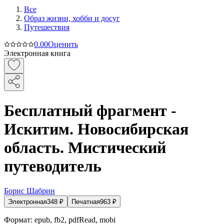
Все
Образ жизни, хобби и досуг
Путешествия
0.0
0
Оценить
Электронная книга
Бесплатный фрагмент -
Искитим. Новосибирская
область. Мистический
путеводитель
Борис Шабрин
Электронная
348
₽
Печатная
963
₽
Формат:
epub, fb2, pdfRead, mobi