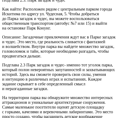
Подглава 2.3: Парк загадок и чудес
Как найти: Расположен рядом с центральным парком города
Искитима по адресу ул. Чудесная, 5. Чтобы добраться
до Парка загадок и чудес, вы можете воспользоваться
общественным транспортом (автобус №7 или 15) и выйти
на остановке Парк Конунг.
Описание: Загадочные приключения ждут вас в Парке загадок
и чудес. Это место, где реальность сливается с фантазией
и волшебством. Внутри парка вы найдете множество загадок,
головоломок и тайн, которые необходимо разгадать, чтобы
продвигаться дальше.
Подглава 2.3 Парк загадок и чудес- именно тот уголок парка,
который полон невероятных запутанностей и захватывающих
историй. Здесь вы сможете проверить свои силы, умения
и интуицию в различных играх и испытаниях. Каждое
задание скрывает в себе определенный смысл
и неразгаданные загадки.
На территории парка вы обнаружите множество интересных
аттракционов и уникальные архитектурные сооружения.
Самые маленькие посетители оценят детскую площадку
с горками, качелями и веревочными лабиринтами. Это место
просто создано, чтобы расширить детское воображение