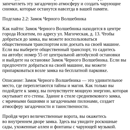
запечатлеть эту загадочную атмосферу и создать чарующие
снимки, которые останутся навсегда в вашей памяти.
Подглава 2.2: Замок Черного Волшебника
Как найти: Замок Черного Волшебника находится в центре
города Искитим, по адресу ул. Магическая, д. 13. Чтобы
добраться до замка, вы можете воспользоваться
общественным транспортом или доехать на своей машине.
Если вы выберете общественный транспорт, то садитесь
на автобус номер 55 от центральной автобусной остановки
и выйдите на остановке Замок Черного Волшебника. Если вы
предпочтете добраться на своей машине, вы можете
припарковаться возле замка на бесплатной парковке.
Описание: Замок Черного Волшебника — это удивительное
место, где переплетаются тайны и магия. Как только вы
подойдете к замку, вы почувствуете мощную энергию, которая
окутывает его стены. Здание в стиле средневекового замка,
с мрачными башнями и загадочными пилонами, создает
атмосферу загадочности и таинственности.
Пройдя через величественные ворота, вы окажетесь
во внутреннем дворе замка. Здесь вы увидите роскошные
сады, ухоженные аллеи и фонтаны с чарующей музыкой.