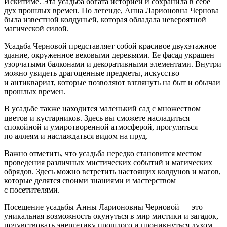
Искитиме. Эта усадьба богата историей и сохранила в себе
дух прошлых времен. По легенде, Анна Ларионовна Чернова
была известной колдуньей, которая обладала невероятной
магической силой.
Усадьба Черновой представляет собой красивое двухэтажное
здание, окруженное вековыми деревьями. Ее фасад украшен
узорчатыми балконами и декоративными элементами. Внутри
можно увидеть драгоценные предметы, искусство
и антиквариат, которые позволяют взглянуть на быт и обычаи
прошлых времен.
В усадьбе также находится маленький сад с множеством
цветов и кустарников. Здесь вы сможете насладиться
спокойной и умиротворенной атмосферой, прогуляться
по аллеям и наслаждаться видом на пруд.
Важно отметить, что усадьба нередко становится местом
проведения различных мистических событий и магических
обрядов. Здесь можно встретить настоящих колдунов и магов,
которые делятся своими знаниями и мастерством
с посетителями.
Посещение усадьбы Анны Ларионовны Черновой — это
уникальная возможность окунуться в мир мистики и загадок,
почувствовать энергетику прошлого и проникнуться духом