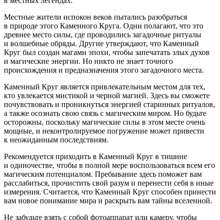
в местных легендах.
Местные жители испокон веков пытались разобраться
в природе этого Каменного Круга. Одни полагают, что это
древнее место силы, где проводились загадочные ритуалы
и волшебные обряды. Другие утверждают, что Каменный
Круг был создан магами эпохи, чтобы запечатать злых духов
и магические энергии. Но никто не знает точного
происхождения и предназначения этого загадочного места.
Каменный Круг является привлекательным местом для тех,
кто увлекается мистикой и черной магией. Здесь вы сможете
почувствовать и проникнуться энергией старинных ритуалов,
а также осознать свою связь с магическим миром. Но будьте
осторожны, поскольку магические силы в этом месте очень
мощные, и неконтролируемое погружение может привести
к неожиданным последствиям.
Рекомендуется приходить в Каменный Круг в тишине
и одиночестве, чтобы в полной мере воспользоваться всем его
магическим потенциалом. Пребывание здесь поможет вам
расслабиться, прочистить свой разум и перенести себя в иные
измерения. Считается, что Каменный Круг способен принести
вам новое понимание мира и раскрыть вам тайны вселенной.
Не забудьте взять с собой фотоаппарат или камеру, чтобы