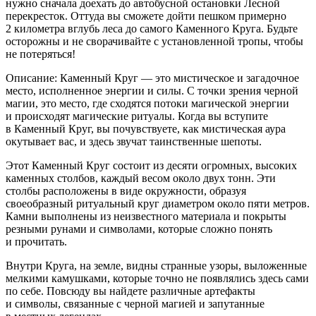
нужно сначала доехать до автобусной остановки Лесной
перекресток. Оттуда вы сможете дойти пешком примерно
2 километра вглубь леса до самого Каменного Круга. Будьте
осторожны и не сворачивайте с установленной тропы, чтобы
не потеряться!
Описание: Каменный Круг — это мистическое и загадочное
место, исполненное энергии и силы. С точки зрения черной
магии, это место, где сходятся потоки магической энергии
и происходят магические ритуалы. Когда вы вступите
в Каменный Круг, вы почувствуете, как мистическая аура
окутывает вас, и здесь звучат таинственные шепоты.
Этот Каменный Круг состоит из десяти огромных, высоких
каменных столбов, каждый весом около двух тонн. Эти
столбы расположены в виде окружности, образуя
своеобразный ритуальный круг диаметром около пяти метров.
Камни выполнены из неизвестного материала и покрыты
резными рунами и символами, которые сложно понять
и прочитать.
Внутри Круга, на земле, видны странные узоры, выложенные
мелкими камушками, которые точно не появлялись здесь сами
по себе. Повсюду вы найдете различные артефакты
и символы, связанные с черной магией и запутанные