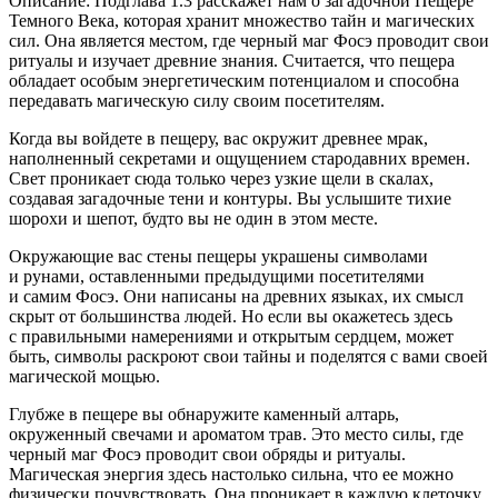
Описание: Подглава 1.3 расскажет нам о загадочной Пещере
Темного Века, которая хранит множество тайн и магических
сил. Она является местом, где черный маг Фосэ проводит свои
ритуалы и изучает древние знания. Считается, что пещера
обладает особым энергетическим потенциалом и способна
передавать магическую силу своим посетителям.
Когда вы войдете в пещеру, вас окружит древнее мрак,
наполненный секретами и ощущением стародавних времен.
Свет проникает сюда только через узкие щели в скалах,
создавая загадочные тени и контуры. Вы услышите тихие
шорохи и шепот, будто вы не один в этом месте.
Окружающие вас стены пещеры украшены символами
и рунами, оставленными предыдущими посетителями
и самим Фосэ. Они написаны на древних языках, их смысл
скрыт от большинства людей. Но если вы окажетесь здесь
с правильными намерениями и открытым сердцем, может
быть, символы раскроют свои тайны и поделятся с вами своей
магической мощью.
Глубже в пещере вы обнаружите каменный алтарь,
окруженный свечами и ароматом трав. Это место силы, где
черный маг Фосэ проводит свои обряды и ритуалы.
Магическая энергия здесь настолько сильна, что ее можно
физически почувствовать. Она проникает в каждую клеточку