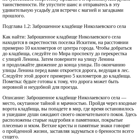
таинственности. Не упустите шанс и отправьтесь в эту
удивительную усадьбу для встречи с магией и загадками
прошлого.
Подглава 1.2: Заброшенное кладбище Николаевского села
Как найти: Заброшенное кладбище Николаевского села
находится в окрестностях поселка Искитим, на расстоянии
примерно 10 километров от центра города. Чтобы добраться
до кладбища, следуйте по Мира проспекту до перекрестка
с улицей Ленина. Затем поверните на улицу Ленина
и продолжайте движение до конца улицы. По окончанию
улицы Ленина перед вами откроется дорога, ведущая в лес.
Следуйте этой дороге примерно 5 километров до кладбища.
Пометка: будьте готовы к тому, что дорога может быть
неровной и неудобной для проезда.
Описание: Заброшенное кладбище Николаевского села —
место, окутанное тайной и мрачностью. Пройдя через входные
ворота кладбища, вы попадете в мир, где время остановилось
и ушедшие души ожидают своего окончательного покоя. Здесь
расположены старые надгробия и памятники, покрытые
плесенью и мхом. Ветхие кресты и памятные знаки говорят
о пройденной жизни, заставляя задуматься о бренности всего
сущего.