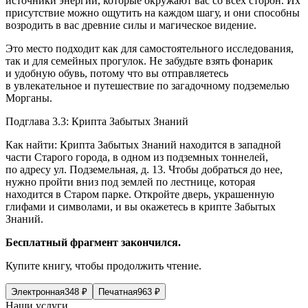
источники энергии, которые окружают вас со всех сторон. Их
присутствие можно ощутить на каждом шагу, и они способны
возродить в вас древние силы и магическое видение.
Это место подходит как для самостоятельного исследования,
так и для семейных прогулок. Не забудьте взять фонарик
и удобную обувь, потому что вы отправляетесь
в увлекательное и путешествие по загадочному подземелью
Морганы.
Подглава 3.3: Крипта Забытых Знаний
Как найти: Крипта Забытых Знаний находится в западной
части Старого города, в одном из подземных тоннелей,
по адресу ул. Подземельная, д. 13. Чтобы добраться до нее,
нужно пройти вниз под землей по лестнице, которая
находится в Старом парке. Откройте дверь, украшенную
глифами и символами, и вы окажетесь в крипте Забытых
Знаний.
Бесплатный фрагмент закончился.
Купите книгу, чтобы продолжить чтение.
Электронная
348
₽
Печатная
963
₽
Наши услуги