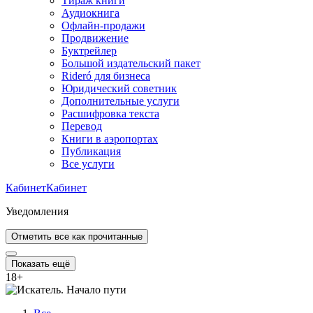
Тираж книги
Аудиокнига
Офлайн-продажи
Продвижение
Буктрейлер
Большой издательский пакет
Rideró для бизнеса
Юридический советник
Дополнительные услуги
Расшифровка текста
Перевод
Книги в аэропортах
Публикация
Все услуги
Кабинет
Кабинет
Уведомления
Отметить все как прочитанные
Показать ещё
18
+