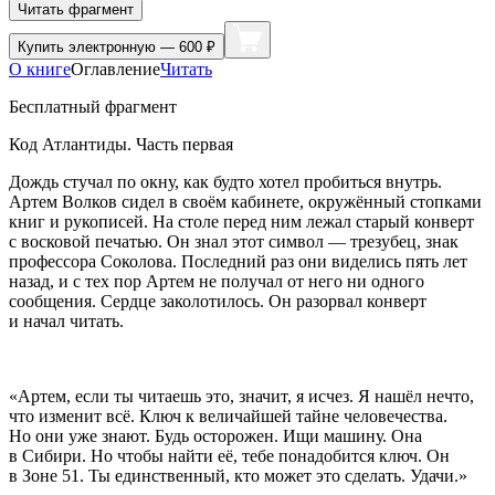
Читать фрагмент
Купить
электронную — 600 ₽
О книге
Оглавление
Читать
Бесплатный фрагмент
Код Атлантиды. Часть первая
Дождь стучал по окну, как будто хотел пробиться внутрь.
Артем Волков сидел в своём кабинете, окружённый стопками
книг и рукописей. На столе перед ним лежал старый конверт
с восковой печатью. Он знал этот символ — трезубец, знак
профессора Соколова. Последний раз они виделись пять лет
назад, и с тех пор Артем не получал от него ни одного
сообщения. Сердце заколотилось. Он разорвал конверт
и начал читать.
«Артем, если ты читаешь это, значит, я исчез. Я нашёл нечто,
что изменит всё. Ключ к величайшей тайне человечества.
Но они уже знают. Будь осторожен. Ищи машину. Она
в Сибири. Но чтобы найти её, тебе понадобится ключ. Он
в Зоне 51. Ты единственный, кто может это сделать. Удачи.»