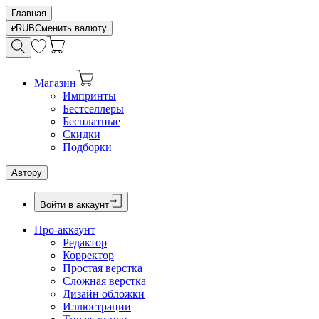
Главная
RUB
Сменить валюту
Магазин
Импринты
Бестселлеры
Бесплатные
Скидки
Подборки
Автору
Войти в аккаунт
Про-аккаунт
Редактор
Корректор
Простая верстка
Сложная верстка
Дизайн обложки
Иллюстрации