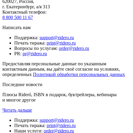
620027
,
Россия
,
г. Екатеринбург, а/я 313
Контактный телефон
:
8 800 500 11 67
Написать нам
Поддержка
:
support@ridero.ru
Печать тиража
:
print@ridero.ru
Вопросы по услугам
:
order@ridero.ru
PR
:
pr@ridero.ru
Предоставляя персональные данные по указанным
контактным данным, вы даёте своё согласие на условиях,
определенных
Политикой обработки персональных данных
Последние новости
Плюсы Rideró, ISBN в подарок, буктрейлеры, вебинары
и многое другое
Читать дальше
Поддержка
:
support@ridero.ru
Печать тиража
:
print@ridero.ru
Наши услуги
:
order@ridero.ru