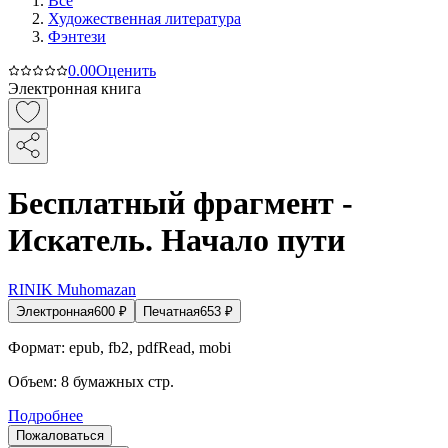
Все
Художественная литература
Фэнтези
0.0
0
Оценить
Электронная книга
Бесплатный фрагмент -
Искатель. Начало пути
RINIK Muhomazan
Электронная
600
₽
Печатная
653
₽
Формат:
epub, fb2, pdfRead, mobi
Объем:
8
бумажных стр.
Подробнее
Пожаловаться