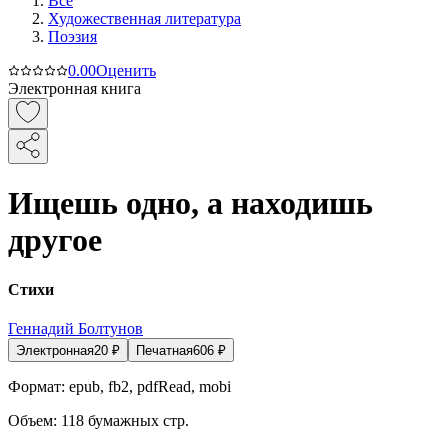
Все
Художественная литература
Поэзия
0.0
0
Оценить
Электронная книга
Ищешь одно, а находишь
другое
Стихи
Геннадий Болтунов
Электронная
20
₽
Печатная
606
₽
Формат:
epub, fb2, pdfRead, mobi
Объем:
118
бумажных стр.