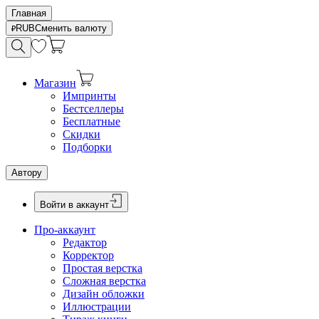
Главная
RUB
Сменить валюту
Магазин
Импринты
Бестселлеры
Бесплатные
Скидки
Подборки
Автору
Войти в аккаунт
Про-аккаунт
Редактор
Корректор
Простая верстка
Сложная верстка
Дизайн обложки
Иллюстрации