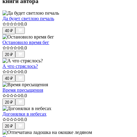
книги автора
Да будет светлою печаль
0.0
40
₽
Остановило время бег
0.0
20
₽
А что стряслось?
0.0
40
₽
Время пресыщения
0.0
20
₽
Догонялки в небесах
0.0
20
₽