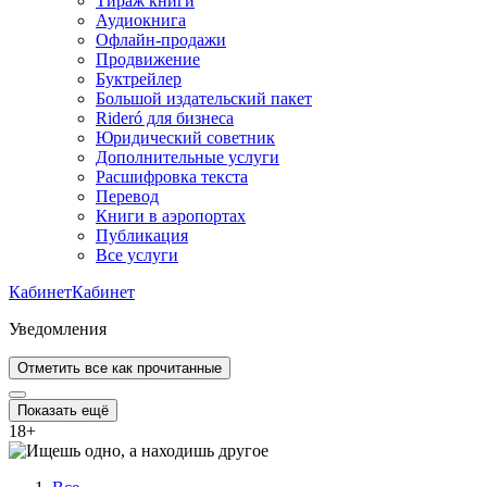
Тираж книги
Аудиокнига
Офлайн-продажи
Продвижение
Буктрейлер
Большой издательский пакет
Rideró для бизнеса
Юридический советник
Дополнительные услуги
Расшифровка текста
Перевод
Книги в аэропортах
Публикация
Все услуги
Кабинет
Кабинет
Уведомления
Отметить все как прочитанные
Показать ещё
18
+