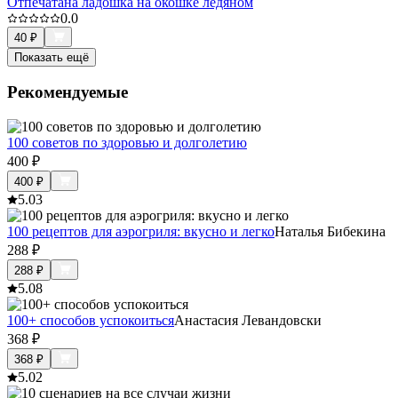
Отпечатана ладошка на окошке ледяном
0.0
40
₽
Показать ещё
Рекомендуемые
100 советов по здоровью и долголетию
400
₽
400
₽
5.0
3
100 рецептов для аэрогриля: вкусно и легко
Наталья Бибекина
288
₽
288
₽
5.0
8
100+ способов успокоиться
Анастасия Левандовски
368
₽
368
₽
5.0
2