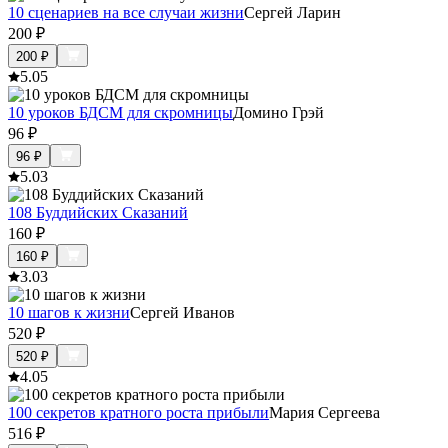
10 сценариев на все случаи жизни
Сергей Ларин
200
₽
200
₽
5.0
5
10 уроков БДСМ для скромницы
Домино Грэй
96
₽
96
₽
5.0
3
108 Буддийских Сказаний
160
₽
160
₽
3.0
3
10 шагов к жизни
Сергей Иванов
520
₽
520
₽
4.0
5
100 секретов кратного роста прибыли
Мария Сергеева
516
₽