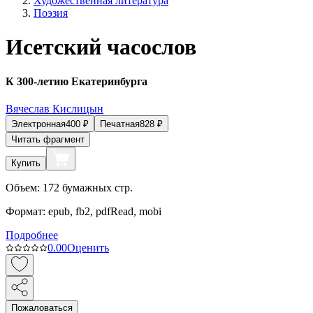
Художественная литература
Поэзия
Исетский часослов
К 300-летию Екатеринбурга
Вячеслав Кислицын
Электронная
400
₽
Печатная
828
₽
Читать фрагмент
Купить
Объем:
172
бумажных стр.
Формат:
epub, fb2, pdfRead, mobi
Подробнее
0.0
0
Оценить
Пожаловаться