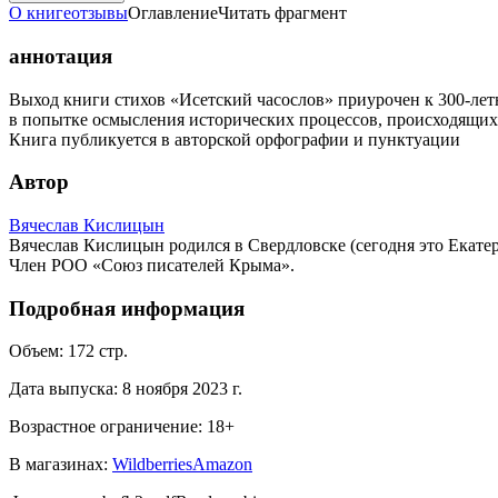
О книге
отзывы
Оглавление
Читать фрагмент
аннотация
Выход книги стихов «Исетский часослов» приурочен к 300-лет
в попытке осмысления исторических процессов, происходящих 
Книга публикуется в авторской орфографии и пунктуации
Автор
Вячеслав Кислицын
Вячеслав Кислицын родился в Свердловске (сегодня это Екате
Член РОО «Союз писателей Крыма».
Подробная информация
Объем:
172
стр.
Дата выпуска:
8 ноября 2023 г.
Возрастное ограничение:
18
+
В магазинах:
Wildberries
Amazon