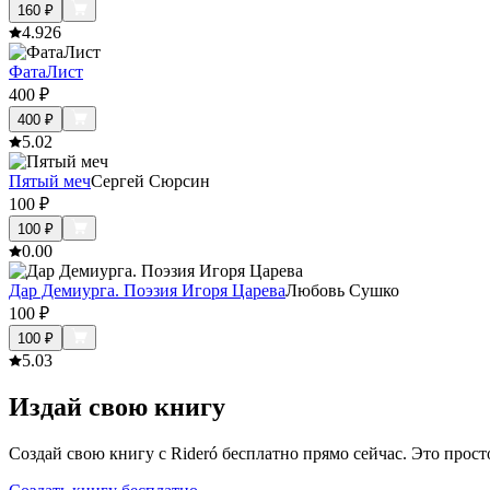
160
₽
4.9
26
ФатаЛист
400
₽
400
₽
5.0
2
Пятый меч
Сергей Сюрсин
100
₽
100
₽
0.0
0
Дар Демиурга. Поэзия Игоря Царева
Любовь Сушко
100
₽
100
₽
5.0
3
Издай свою книгу
Создай свою книгу с Rideró бесплатно прямо сейчас. Это просто,