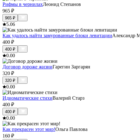
Рифмы в чернилах
Леонид Степанов
965
₽
965
₽
5.0
6
Как удалось найти замурованные блоки левитации
Александр 
400
₽
400
₽
0.0
0
Договор дороже жизни
Гарегин Заргарян
320
₽
320
₽
0.0
0
Идиоматические стихи
Валерий Старз
400
₽
400
₽
0.0
0
Как прекрасен этот мир!
Ольга Павлова
160
₽