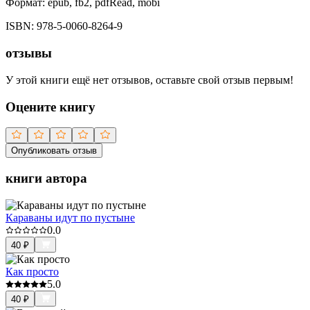
Формат:
epub, fb2, pdfRead, mobi
ISBN:
978-5-0060-8264-9
отзывы
У этой книги ещё нет отзывов, оставьте свой отзыв первым!
Оцените книгу
Опубликовать отзыв
книги автора
Караваны идут по пустыне
0.0
40
₽
Как просто
5.0
40
₽