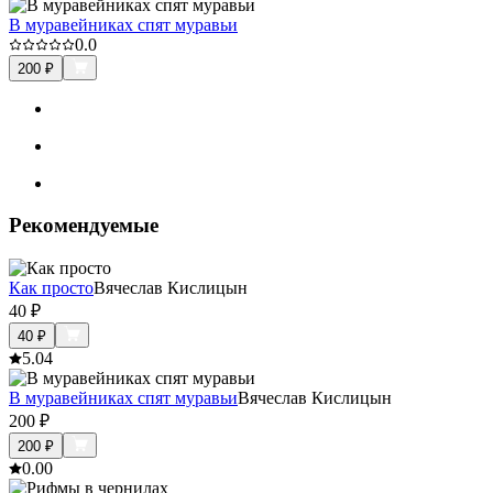
В муравейниках спят муравьи
0.0
200
₽
Рекомендуемые
Как просто
Вячеслав Кислицын
40
₽
40
₽
5.0
4
В муравейниках спят муравьи
Вячеслав Кислицын
200
₽
200
₽
0.0
0