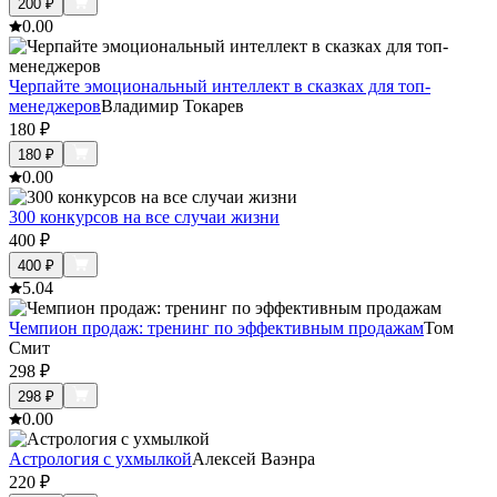
200
₽
0.0
0
Черпайте эмоциональный интеллект в сказках для топ-
менеджеров
Владимир Токарев
180
₽
180
₽
0.0
0
300 конкурсов на все случаи жизни
400
₽
400
₽
5.0
4
Чемпион продаж: тренинг по эффективным продажам
Том
Смит
298
₽
298
₽
0.0
0
Астрология с ухмылкой
Алексей Ваэнра
220
₽