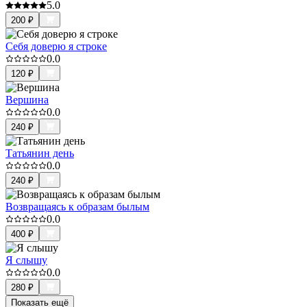
5.0
200
₽
Себя доверю я строке
0.0
120
₽
Вершина
0.0
240
₽
Татьянин день
0.0
240
₽
Возвращаясь к образам былым
0.0
400
₽
Я слышу
0.0
280
₽
Показать ещё