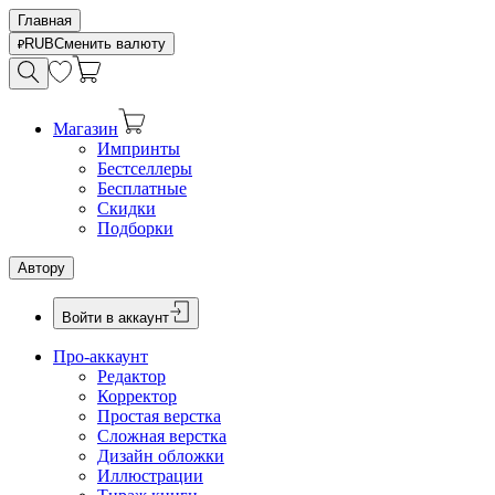
Главная
RUB
Сменить валюту
Магазин
Импринты
Бестселлеры
Бесплатные
Скидки
Подборки
Автору
Войти в аккаунт
Про-аккаунт
Редактор
Корректор
Простая верстка
Сложная верстка
Дизайн обложки
Иллюстрации