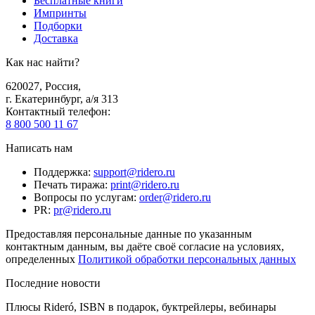
Бесплатные книги
Импринты
Подборки
Доставка
Как нас найти?
620027
,
Россия
,
г. Екатеринбург, а/я 313
Контактный телефон
:
8 800 500 11 67
Написать нам
Поддержка
:
support@ridero.ru
Печать тиража
:
print@ridero.ru
Вопросы по услугам
:
order@ridero.ru
PR
:
pr@ridero.ru
Предоставляя персональные данные по указанным
контактным данным, вы даёте своё согласие на условиях,
определенных
Политикой обработки персональных данных
Последние новости
Плюсы Rideró, ISBN в подарок, буктрейлеры, вебинары