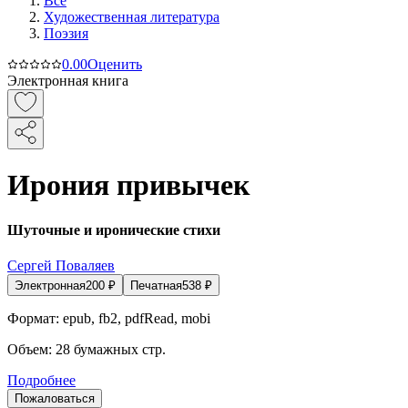
Все
Художественная литература
Поэзия
0.0
0
Оценить
Электронная книга
Ирония привычек
Шуточные и иронические стихи
Сергей Поваляев
Электронная
200
₽
Печатная
538
₽
Формат:
epub, fb2, pdfRead, mobi
Объем:
28
бумажных стр.
Подробнее
Пожаловаться