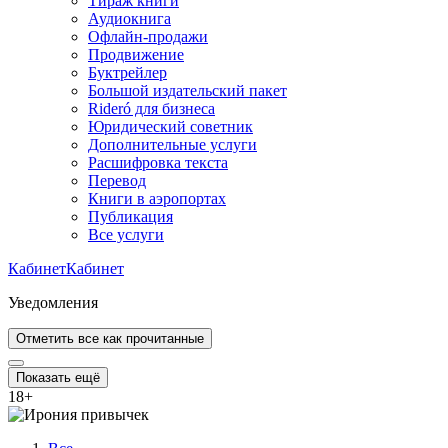
Тираж книги
Аудиокнига
Офлайн-продажи
Продвижение
Буктрейлер
Большой издательский пакет
Rideró для бизнеса
Юридический советник
Дополнительные услуги
Расшифровка текста
Перевод
Книги в аэропортах
Публикация
Все услуги
Кабинет
Кабинет
Уведомления
Отметить все как прочитанные
Показать ещё
18
+