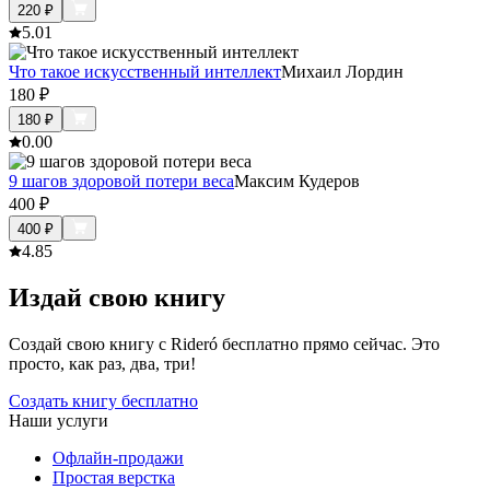
220
₽
5.0
1
Что такое искусственный интеллект
Михаил Лордин
180
₽
180
₽
0.0
0
9 шагов здоровой потери веса
Максим Кудеров
400
₽
400
₽
4.8
5
Издай свою книгу
Создай свою книгу с Rideró бесплатно прямо сейчас. Это
просто, как раз, два, три!
Создать книгу бесплатно
Наши услуги
Офлайн-продажи
Простая верстка