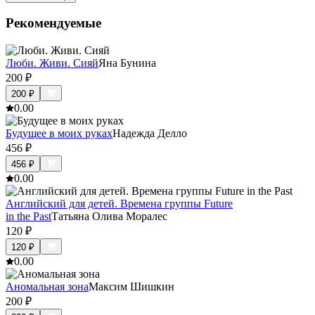
Рекомендуемые
Люби. Живи. Сияй
Яна Бунина
200
₽
200
₽
0.0
0
Будущее в моих руках
Надежда Делло
456
₽
456
₽
0.0
0
Английский для детей. Времена группы Future
in the Past
Татьяна Олива Моралес
120
₽
120
₽
0.0
0
Аномальная зона
Максим Шишкин
200
₽