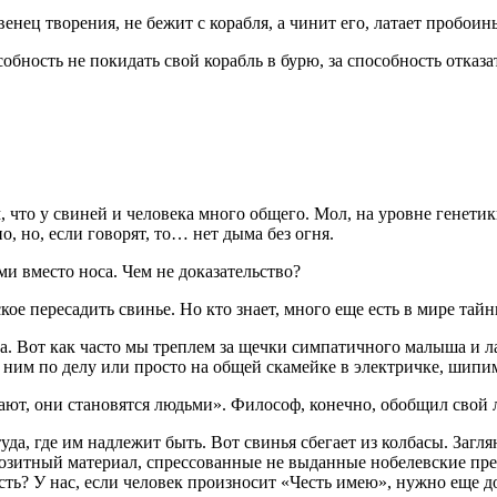
енец творения, не бежит с корабля, а чинит его, латает пробоин
обность не покидать свой корабль в бурю, за способность отказа
м, что у свиней и человека много общего. Мол, на уровне генет
, но, если говорят, то… нет дыма без огня.
и вместо носа. Чем не доказательство?
ское пересадить свинье. Но кто знает, много еще есть в мире тай
а. Вот как часто мы треплем за щечки симпатичного малыша и л
с ним по делу или просто на общей скамейке в электричке, шипим
тают, они становятся людьми». Философ, конечно, обобщил свой 
а, где им надлежит быть. Вот свинья сбегает из колбасы. Заглян
озитный материал, спрессованные не выданные нобелевские прем
сть? У нас, если человек произносит «Честь имею», нужно еще д