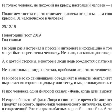
И только человек, не похожий на крысу, настоящий человек — в
Поднимем тост за то, что отличает человека от крысы — за спос
крысой. За человеческое в человеке!
25.12.19
Новогодний тост 2019
Год свиньи
Не один раз я встречал в прессе и интернете информацию о то
могут быть пересажены человеку. Не знаю, насколько достоверно
А с другой стороны, некоторые люди ведь рождаются с пятачкам
Не знаю только, нигде не читал, пробовали ли, что-то человече
И многое нас со свинюшками объединяет в области менталитет
вырастает во взрослого дядьку или тетку, и мы, столкнувшись 
И про человека один философ сказал: «Жаль, когда дети вырас
И еще любопытный факт. Люди и свиньи все время сбегают оттуд
Продукт высокого, прямо-таки человеческого интеллекта, комп
в современной
Росси
и для колбасных королей — копейки. А че