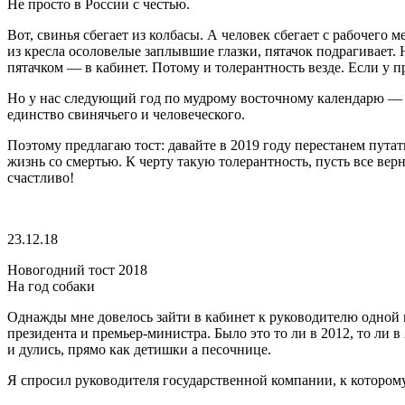
Не просто в
Росси
и с честью.
Вот, свинья сбегает из колбасы. А человек сбегает с рабочего 
из кресла осоловелые заплывшие глазки, пятачок подрагивает. 
пятачком — в кабинет. Потому и толерантность везде. Если у пр
Но у нас следующий год по мудрому восточному календарю — го
единство свинячьего и человеческого.
Поэтому предлагаю тост: давайте в 2019 году перестанем путат
жизнь со смертью. К черту такую толерантность, пусть все верн
счастливо!
23.12.18
Новогодний тост 2018
На год собаки
Однажды мне довелось зайти в кабинет к руководителю одной го
президент
а и премьер-министра. Было это то ли в 2012, то ли в
и дулись, прямо как детишки а песочнице.
Я спросил руководителя государственной компании, к котором