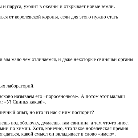
ы и паруса, уходит в океаны и открывает новые земли.
ться от королевской короны, если для этого нужно стать
ики мы мало чем отличаемся, и даже некоторые свинячьи органы
ных лабораторий.
асково называем его «поросеночком». А потом этот малыш
: «У! Свинья какая!».
личный опыт, но кто из нас с ним поспорит?
ешь под оболочку, думаешь, там свинина, а там что-то иное.
ии по химии. Хотя, конечно, что такое нобелевская премия
огадаться, какой смысл он вкладывает в слово «имею».