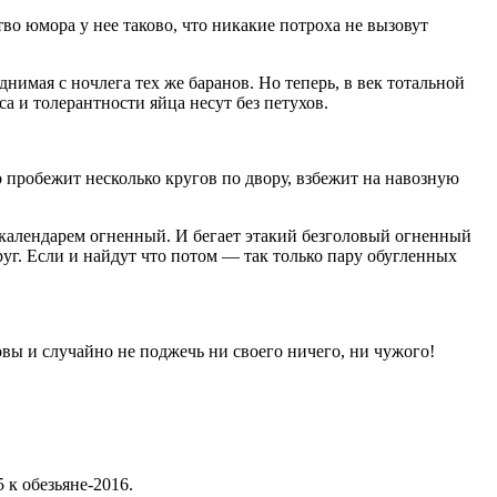
во юмора у нее таково, что никакие потроха не вызовут
нимая с ночлега тех же баранов. Но теперь, в век тотальной
с
а и толерантности яйца несут без петухов.
ко пробежит несколько кругов по двору, взбежит на навозную
м календарем огненный. И бегает этакий безголовый огненный
руг. Если и найдут что потом — так только пару обугленных
овы и случайно не поджечь ни своего ничего, ни чужого!
к обезьяне-2016.