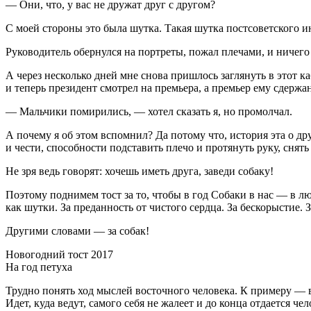
— Они, что, у вас не дружат друг с другом?
С моей стороны это была шутка. Такая шутка постсоветского и
Руководитель обернулся на портреты, пожал плечами, и ничего
А через несколько дней мне снова пришлось заглянуть в этот к
и теперь
президент
смотрел на премьера, а премьер ему сдержа
— Мальчики помирились, — хотел сказать я, но промолчал.
А почему я об этом вспомнил? Да потому что, история эта о др
и чести, способности подставить плечо и протянуть руку, сня
Не зря ведь говорят: хочешь иметь друга, заведи собаку!
Поэтому поднимем тост за то, чтобы в год Собаки в нас — в л
как шутки. За преданность от чистого сердца. За бескорыстие.
Другими словами — за собак!
Новогодний тост 2017
На год петуха
Трудно понять ход мыслей восточного человека. К примеру — в
Идет, куда ведут, самого себя не жалеет и до конца отдается чел