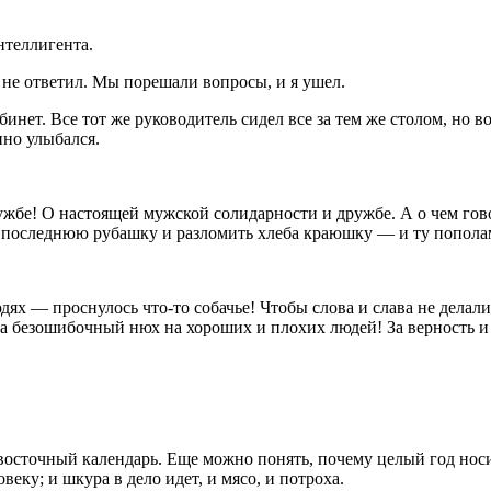
нтеллигента.
 не ответил. Мы порешали вопросы, и я ушел.
абинет. Все тот же руководитель сидел все за тем же столом, но 
нно улыбался.
ужбе! О настоящей мужской солидарности и дружбе. А о чем гово
ть последнюю рубашку и разломить хлеба краюшку — и ту попола
юдях — проснулось что-то собачье! Чтобы слова и слава не дела
 За безошибочный нюх на хороших и плохих людей! За верность и
осточный календарь. Еще можно понять, почему целый год носит
овеку; и шкура в дело идет, и мясо, и потроха.