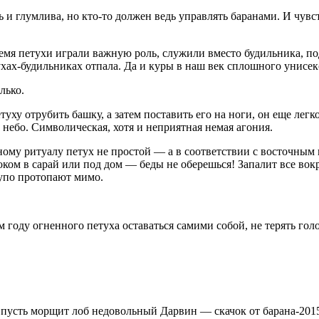
и глумлива, но кто-то должен ведь управлять баранами. И чувст
ремя петухи играли важную роль, служили вместо будильника, под
хах-будильниках отпала. Да и куры в наш век сплошного уни
сек
лько.
туху отрубить башку, а затем поставить его на ноги, он еще лег
 небо. Символическая, хотя и неприятная немая агония.
рному ритуалу петух не простой — а в соответствии с восточны
оком в сарай или под дом — беды не оберешься! Запалит все вок
тупо протопают мимо.
м году огненного петуха оставаться самими собой, не терять гол
пусть морщит лоб недовольный Дарвин — скачок от барана-2015 