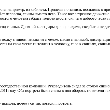
места, например, из кабинета. Придешь по записи, посидишь в пр
Нет человека, свинья вместо него. Такое вот встречное движение
остого человека забрать толерантность, он, чего доброго, возмут
д свиньи. Древний календарь: давно, видимо, свербит и не дает
ь водку с
пиво
м, анальгин с мелом, масло с пальмой, диссертаци
ется на свои места: интеллект к человеку, сало к свиньям, свин
сударственной компании. Руководитель сидел за столом спиной к
 2011 году. Оба портрета были сняты в пол оборота, но висели та
у пришел, почему он так повесил портреты.