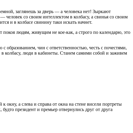
иемной, заглянешь за дверь — а человека нет! Зыркают
 — человек со своим интеллектом в колбасу, а свинья со своим
ится и в колбасе свинину таки искать начнет.
 покоя людям, живущим не кое-как, а строго по календарю, это
ю с образованием, чин с ответственностью, честь с почестями,
ьи в колбасу, люди в кабинеты. Станем самими собой и заживем
 окну, а слева и справа от окна на стене висели портреты
к, будто
президент
и премьер отвернулись друг от друга