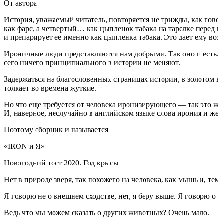
От автора
История, уважаемый читатель, повторяется не трижды, как гов
как фарс, а четвертый… как цыпленок табака на тарелке перед
и препарирует ее именно как цыпленка
табак
а. Это дает ему в
Ироничные люди представляются нам добрыми. Так оно и есть.
сего ничего принципиального в истории не меняют.
Задержаться на благословенных страницах истории, в золотом в
толкает во времена жуткие.
Но что еще требуется от человека иронизирующего — так это ж
И, наверное, неслучайно в английском языке слова ирония и ж
Поэтому сборник и называется
«IRON
и
Я»
Новогодний тост 2020.
Год крысы
Нет в природе зверя, так похожего на человека, как мышь и, те
Я говорю не о внешнем сходстве, нет, я беру выше. Я говорю о
Ведь что мы можем сказать о других животных? Очень мало.