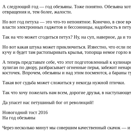
А следующий год — год обезьяны. Тоже понятно. Обезьяна хоть 
отвращения и, тем более, жалости.
Но вот год петуха — это что-то непонятное. Конечно, в свое в
власти электронных гаджетов и бессонницы, надобность в пету
Так на что может сгодиться петух? Ну, на суп, наверное, да и то
Но вот какая штука может приключиться. Известно, что если пе
кучу и будет там растопыривать крылья, топорща немое горло в
А теперь представьте себе, что этот подготовленный к кулина
хулиган по двору, разбрасывает огненные перья, забежит ненар
косточек. Впрочем, обезьяны и над этим посмеются, а бараны 
Такая вот судьба может сложиться у некогда нужной птички.
Так что хочу пожелать нам всем, дорогие друзья, в наступающе
Да упасет нас петушиный бог от революций!
Новогодний тост 2016
На год обезьяны
Через несколько минут мы совершим качественный скачок — и 