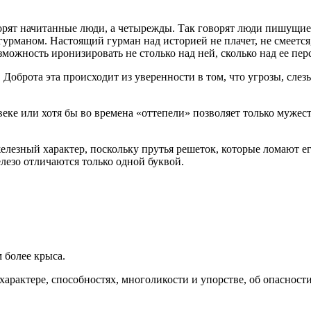
орят начитанные люди, а четырежды. Так говорят люди пишущие. 
 гурманом. Настоящий гурман над историей не плачет, не смеетс
озможность иронизировать не столько над ней, сколько над ее п
 Доброта эта происходит из уверенности в том, что угрозы, сле
еке или хотя бы во времена «оттепели» позволяет только мужеств
елезный характер, поскольку прутья решеток, которые ломают ег
елезо отличаются только одной буквой.
м более крыса.
 характере, способностях, многоликости и упорстве, об опасност