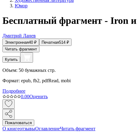
Художественная литература
Юмор
Бесплатный фрагмент - Iron и
Дмитрий Ланев
Электронная
40
₽
Печатная
514
₽
Читать фрагмент
Купить
Объем:
50
бумажных стр.
Формат:
epub, fb2, pdfRead, mobi
Подробнее
0.0
0
Оценить
Пожаловаться
О книге
отзывы
Оглавление
Читать фрагмент