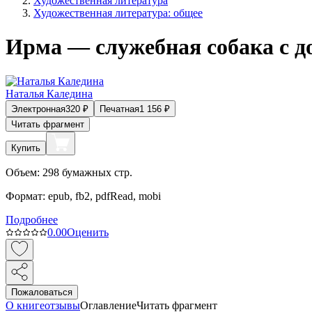
Художественная литература
Художественная литература: общее
Ирма — служебная собака с 
Наталья Каледина
Электронная
320
₽
Печатная
1 156
₽
Читать фрагмент
Купить
Объем:
298
бумажных стр.
Формат:
epub, fb2, pdfRead, mobi
Подробнее
0.0
0
Оценить
Пожаловаться
О книге
отзывы
Оглавление
Читать фрагмент