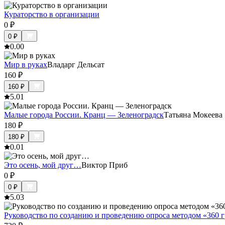
Кураторство в организации
0
₽
0
₽
0.0
0
Мир в руках
Владарг Дельсат
160
₽
160
₽
5.0
1
Малые города России. Кранц — Зеленоградск
Татьяна Мокеева
180
₽
180
₽
0.0
1
Это осень, мой друг…
Виктор Приб
0
₽
0
₽
5.0
3
Руководство по созданию и проведению опроса методом «360 