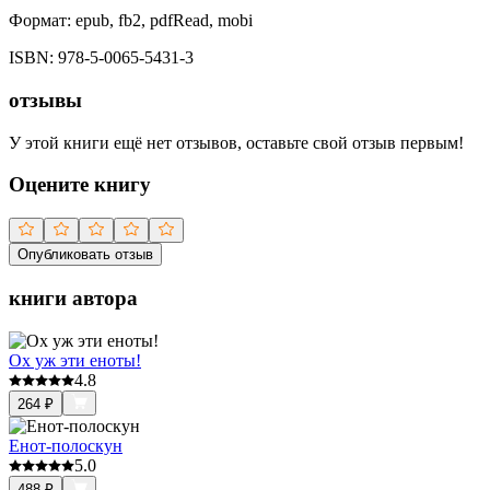
Формат:
epub, fb2, pdfRead, mobi
ISBN:
978-5-0065-5431-3
отзывы
У этой книги ещё нет отзывов, оставьте свой отзыв первым!
Оцените книгу
Опубликовать отзыв
книги автора
Ох уж эти еноты!
4.8
264
₽
Енот-полоскун
5.0
488
₽