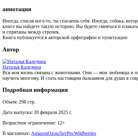
аннотация
Иногда, спасая кого-то, ты спасаешь себя. Иногда, собака, кот
книге вы найдете такую историю. Вы будете смеяться и плакать
и спрятаны между строчек.
Книга публикуется в авторской орфографии и пунктуации
Автор
Наталья Каледина
Вся моя жизнь связана с животными. Они — мои любимцы и пит
научить многому. И стать настоящим бальзамом для души в со
Подробная информация
Объем:
298
стр.
Дата выпуска:
20 февраля 2025 г.
Возрастное ограничение:
12
+
В магазинах:
Amazon
Ozon
ЛитРес
Wildberries