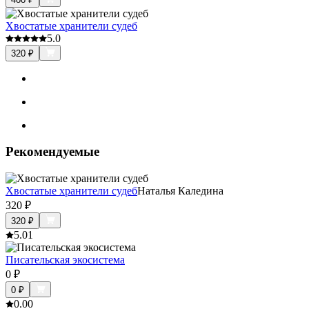
Хвостатые хранители судеб
5.0
320
₽
Рекомендуемые
Хвостатые хранители судеб
Наталья Каледина
320
₽
320
₽
5.0
1
Писательская экосистема
0
₽
0
₽
0.0
0