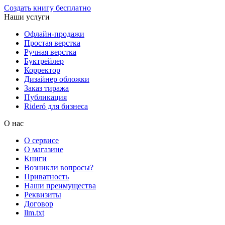
Создать книгу бесплатно
Наши услуги
Офлайн-продажи
Простая верстка
Ручная верстка
Буктрейлер
Корректор
Дизайнер обложки
Заказ тиража
Публикация
Rideró для бизнеса
О нас
О сервисе
О магазине
Книги
Возникли вопросы?
Приватность
Наши преимущества
Реквизиты
Договор
llm.txt