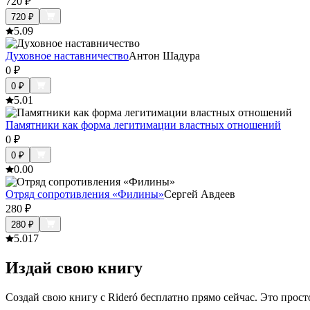
720
₽
720
₽
5.0
9
Духовное наставничество
Антон Шадура
0
₽
0
₽
5.0
1
Памятники как форма легитимации властных отношений
0
₽
0
₽
0.0
0
Отряд сопротивления «Филины»
Сергей Авдеев
280
₽
280
₽
5.0
17
Издай свою книгу
Создай свою книгу с Rideró бесплатно прямо сейчас. Это просто,