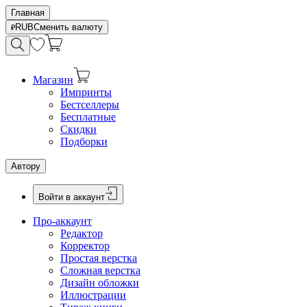
Главная
RUB
Сменить валюту
Магазин
Импринты
Бестселлеры
Бесплатные
Скидки
Подборки
Автору
Войти в аккаунт
Про-аккаунт
Редактор
Корректор
Простая верстка
Сложная верстка
Дизайн обложки
Иллюстрации