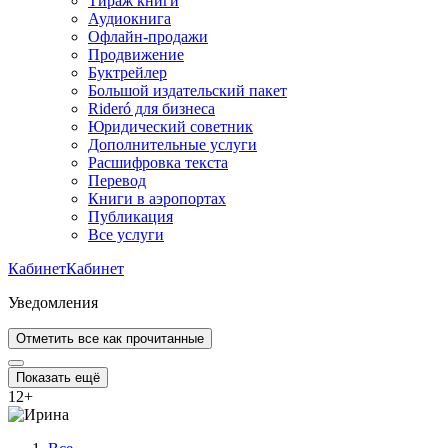
Тираж книги
Аудиокнига
Офлайн-продажи
Продвижение
Буктрейлер
Большой издательский пакет
Rideró для бизнеса
Юридический советник
Дополнительные услуги
Расшифровка текста
Перевод
Книги в аэропортах
Публикация
Все услуги
Кабинет
Кабинет
Уведомления
Отметить все как прочитанные
Показать ещё
12
+