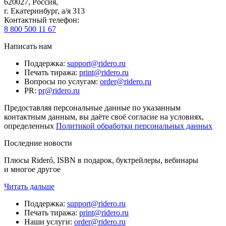
620027
,
Россия
,
г. Екатеринбург, а/я 313
Контактный телефон
:
8 800 500 11 67
Написать нам
Поддержка
:
support@ridero.ru
Печать тиража
:
print@ridero.ru
Вопросы по услугам
:
order@ridero.ru
PR
:
pr@ridero.ru
Предоставляя персональные данные по указанным
контактным данным, вы даёте своё согласие на условиях,
определенных
Политикой обработки персональных данных
Последние новости
Плюсы Rideró, ISBN в подарок, буктрейлеры, вебинары
и многое другое
Читать дальше
Поддержка
:
support@ridero.ru
Печать тиража
:
print@ridero.ru
Наши услуги
:
order@ridero.ru