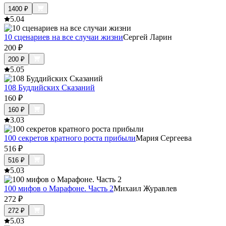
1400
₽
5.0
4
10 сценариев на все случаи жизни
Сергей Ларин
200
₽
200
₽
5.0
5
108 Буддийских Сказаний
160
₽
160
₽
3.0
3
100 секретов кратного роста прибыли
Мария Сергеева
516
₽
516
₽
5.0
3
100 мифов о Марафоне. Часть 2
Михаил Журавлев
272
₽
272
₽
5.0
3