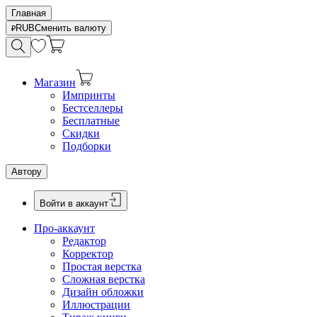
Главная
RUB
Сменить валюту
Магазин
Импринты
Бестселлеры
Бесплатные
Скидки
Подборки
Автору
Войти в аккаунт
Про-аккаунт
Редактор
Корректор
Простая верстка
Сложная верстка
Дизайн обложки
Иллюстрации