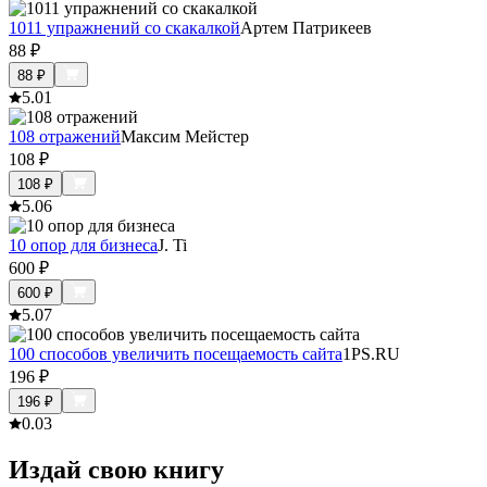
1011 упражнений со скакалкой
Артем Патрикеев
88
₽
88
₽
5.0
1
108 отражений
Максим Мейстер
108
₽
108
₽
5.0
6
10 опор для бизнеса
J. Ti
600
₽
600
₽
5.0
7
100 способов увеличить посещаемость сайта
1PS.RU
196
₽
196
₽
0.0
3
Издай свою книгу