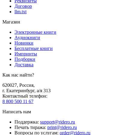
Реквизиты
Договор
llm.txt
Магазин
Электронные книги
Аудиокниги
Новинки
Бесплатные книги
Импринты
Подборки
Доставка
Как нас найти?
620027
,
Россия
,
г. Екатеринбург, а/я 313
Контактный телефон
:
8 800 500 11 67
Написать нам
Поддержка
:
support@ridero.ru
Печать тиража
:
print@ridero.ru
Вопросы по услугам
:
order@ridero.ru