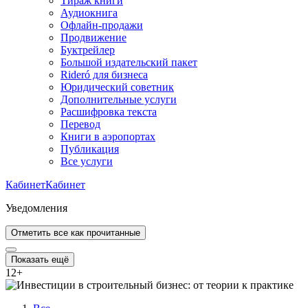
Тираж книги
Аудиокнига
Офлайн-продажи
Продвижение
Буктрейлер
Большой издательский пакет
Rideró для бизнеса
Юридический советник
Дополнительные услуги
Расшифровка текста
Перевод
Книги в аэропортах
Публикация
Все услуги
Кабинет
Кабинет
Уведомления
Отметить все как прочитанные
Показать ещё
12
+