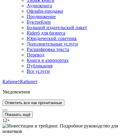
Тираж книги
Аудиокнига
Офлайн-продажи
Продвижение
Буктрейлер
Большой издательский пакет
Rideró для бизнеса
Юридический советник
Дополнительные услуги
Расшифровка текста
Перевод
Книги в аэропортах
Публикация
Все услуги
Кабинет
Кабинет
Уведомления
Отметить все как прочитанные
Показать ещё
12
+