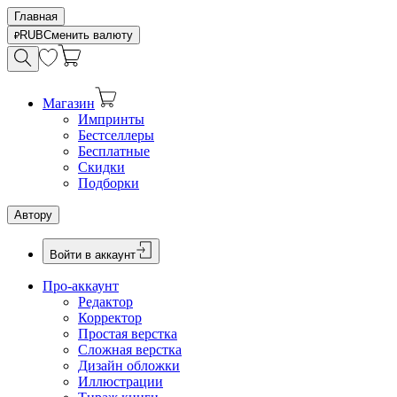
Главная
RUB
Сменить валюту
Магазин
Импринты
Бестселлеры
Бесплатные
Скидки
Подборки
Автору
Войти в аккаунт
Про-аккаунт
Редактор
Корректор
Простая верстка
Сложная верстка
Дизайн обложки
Иллюстрации