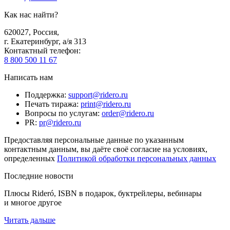
Как нас найти?
620027
,
Россия
,
г. Екатеринбург, а/я 313
Контактный телефон
:
8 800 500 11 67
Написать нам
Поддержка
:
support@ridero.ru
Печать тиража
:
print@ridero.ru
Вопросы по услугам
:
order@ridero.ru
PR
:
pr@ridero.ru
Предоставляя персональные данные по указанным
контактным данным, вы даёте своё согласие на условиях,
определенных
Политикой обработки персональных данных
Последние новости
Плюсы Rideró, ISBN в подарок, буктрейлеры, вебинары
и многое другое
Читать дальше