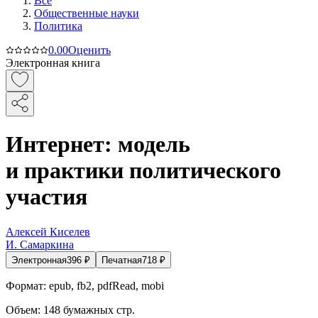
Все
Общественные науки
Политика
0.0
0
Оценить
Электронная книга
Интернет: модель
и практики политического
участия
Алексей Киселев
И. Самаркина
Электронная
396
₽
Печатная
718
₽
Формат:
epub, fb2, pdfRead, mobi
Объем:
148
бумажных стр.