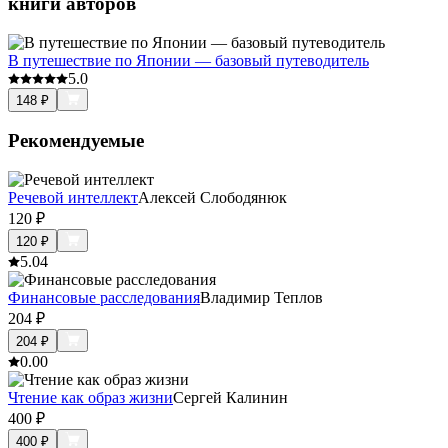
книги авторов
В путешествие по Японии — базовый путеводитель
5.0
148
₽
Рекомендуемые
Речевой интеллект
Алексей Слободянюк
120
₽
120
₽
5.0
4
Финансовые расследования
Владимир Теплов
204
₽
204
₽
0.0
0
Чтение как образ жизни
Сергей Калинин
400
₽
400
₽