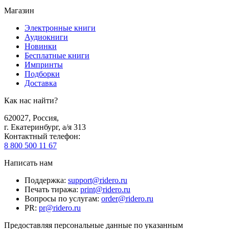
Магазин
Электронные книги
Аудиокниги
Новинки
Бесплатные книги
Импринты
Подборки
Доставка
Как нас найти?
620027
,
Россия
,
г. Екатеринбург, а/я 313
Контактный телефон
:
8 800 500 11 67
Написать нам
Поддержка
:
support@ridero.ru
Печать тиража
:
print@ridero.ru
Вопросы по услугам
:
order@ridero.ru
PR
:
pr@ridero.ru
Предоставляя персональные данные по указанным