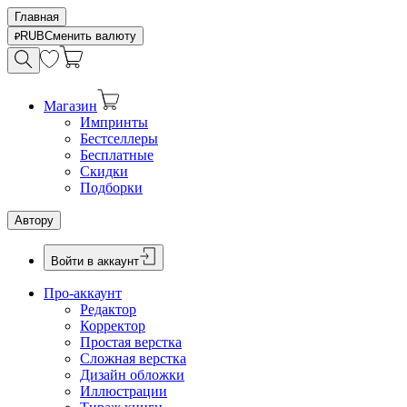
Главная
RUB
Сменить валюту
Магазин
Импринты
Бестселлеры
Бесплатные
Скидки
Подборки
Автору
Войти в аккаунт
Про-аккаунт
Редактор
Корректор
Простая верстка
Сложная верстка
Дизайн обложки
Иллюстрации