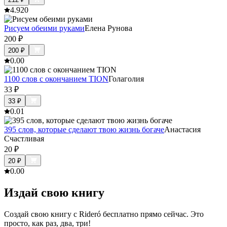
4.9
20
Рисуем обеими руками
Елена Рунова
200
₽
200
₽
0.0
0
1100 слов с окончанием TION
Голаголия
33
₽
33
₽
0.0
1
395 слов, которые сделают твою жизнь богаче
Анастасия
Счастливая
20
₽
20
₽
0.0
0
Издай свою книгу
Создай свою книгу с Rideró бесплатно прямо сейчас. Это
просто, как раз, два, три!