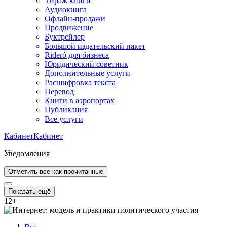
Тираж книги
Аудиокнига
Офлайн-продажи
Продвижение
Буктрейлер
Большой издательский пакет
Rideró для бизнеса
Юридический советник
Дополнительные услуги
Расшифровка текста
Перевод
Книги в аэропортах
Публикация
Все услуги
Кабинет
Кабинет
Уведомления
Отметить все как прочитанные
Показать ещё
12
+