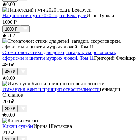
0.0
0
Нацистский путч 2020 года в Беларуси
Иван Турлай
1000
₽
1000
₽
5.0
2
Стоматолог: стихи для детей, загадки, скороговорки,
афоризмы и цитаты мудрых людей. Том 11
Григорий Флейшер
480
₽
480
₽
0.0
0
Иммануил Кант и принцип относительности
Геннадий
Степанов
200
₽
200
₽
0.0
0
Ключи судьбы
Ирина Шестакова
212
₽
212
₽