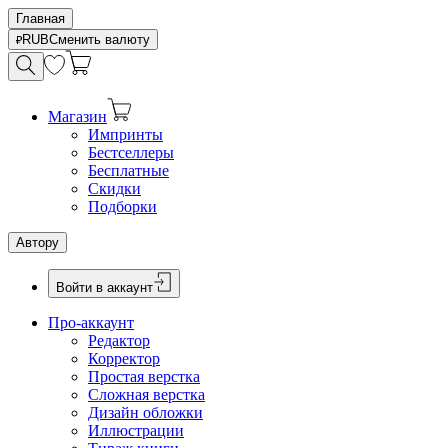
Главная
RUB
Сменить валюту
Магазин
Импринты
Бестселлеры
Бесплатные
Скидки
Подборки
Автору
Войти в аккаунт
Про-аккаунт
Редактор
Корректор
Простая верстка
Сложная верстка
Дизайн обложки
Иллюстрации