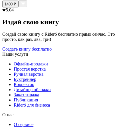
1400
₽
5.0
4
Издай свою книгу
Создай свою книгу с Rideró бесплатно прямо сейчас. Это
просто, как раз, два, три!
Создать книгу бесплатно
Наши услуги
Офлайн-продажи
Простая верстка
Ручная верстка
Буктрейлер
Корректор
Дизайнер обложки
Заказ тиража
Публикация
Rideró для бизнеса
О нас
О сервисе