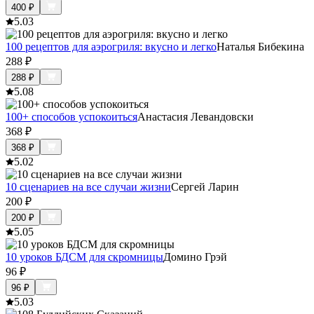
400
₽
5.0
3
100 рецептов для аэрогриля: вкусно и легко
Наталья Бибекина
288
₽
288
₽
5.0
8
100+ способов успокоиться
Анастасия Левандовски
368
₽
368
₽
5.0
2
10 сценариев на все случаи жизни
Сергей Ларин
200
₽
200
₽
5.0
5
10 уроков БДСМ для скромницы
Домино Грэй
96
₽
96
₽
5.0
3