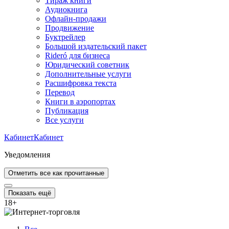
Тираж книги
Аудиокнига
Офлайн-продажи
Продвижение
Буктрейлер
Большой издательский пакет
Rideró для бизнеса
Юридический советник
Дополнительные услуги
Расшифровка текста
Перевод
Книги в аэропортах
Публикация
Все услуги
Кабинет
Кабинет
Уведомления
Отметить все как прочитанные
Показать ещё
18
+