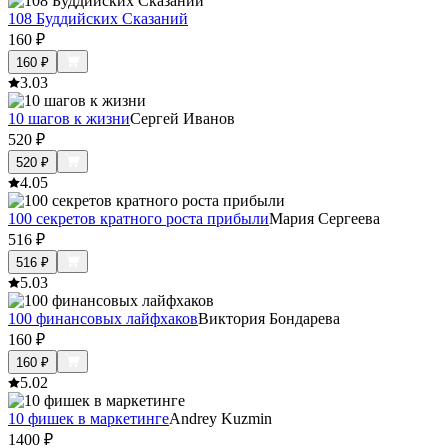
108 Буддийских Сказаний
160
₽
160
₽
3.0
3
10 шагов к жизни
Сергей Иванов
520
₽
520
₽
4.0
5
100 секретов кратного роста прибыли
Мария Сергеева
516
₽
516
₽
5.0
3
100 финансовых лайфхаков
Виктория Бондарева
160
₽
160
₽
5.0
2
10 фишек в маркетинге
Andrey Kuzmin
1400
₽