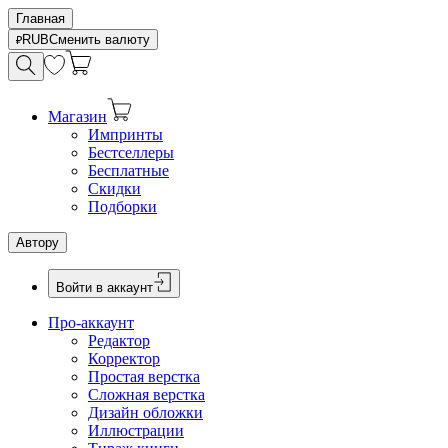
Главная
RUB
Сменить валюту
Магазин
Импринты
Бестселлеры
Бесплатные
Скидки
Подборки
Автору
Войти в аккаунт
Про-аккаунт
Редактор
Корректор
Простая верстка
Сложная верстка
Дизайн обложки
Иллюстрации