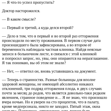
— Я что-то успел пропустить?
Доктор насторожился.
— В каком смысле?
— Первый и третий, а куда делся второй?
— Дело в том, что в первый и во второй раз отторжения
происходили по месту проживания. В первом случае дата
произошедшего была зафиксирована, а во втором её
беременность наблюдала частная клиника. Найдя неясные
записи в больничном листе, я связался с этой клиникой
и попросил запрос, но, увы, они опираются на неразглашение.
Я так понимаю, вы об этом не знали?
— Нет, — ответил он, вновь уставившись на документ.
— Теперь о странностях. Разные больницы для вполне
здоровой женщины, не имеющей абсолютно никаких
отклонений, три подряд отторжения плода, в двух случаях
почти за месяц до родов, что является довольно-таки редким
явлением, странное поведение и… Я не знаю, что произошло
вчера ночью. Но я уверен на сто процентов, что в палату,
кроме медперсонала, никто не заходил. Пятый этаж, окна
закрыты. Повторюсь, отторжение, или, точнее быть —