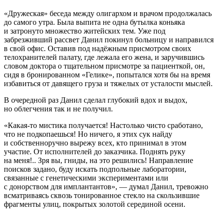
«Дружеская» беседа между олигархом и врачом продолжалась
до самого утра. Была выпита не одна бутылка коньяка
и затронуто множество житейских тем. Уже под
забрезживший рассвет Данил покинул больницу и направился
в свой офис. Оставив под надёжным присмотром своих
телохранителей палату, где лежала его жена, и заручившись
словом доктора о тщательном присмотре за пациенткой, он,
сидя в бронированном «Гелике», попытался хотя бы на время
избавиться от давящего груза и тяжелых от усталости мыслей.
В очередной раз Данил сделал глубокий вдох и выдох,
но облегчения так и не получил.
«Какая-то мистика получается! Настолько чисто сработано,
что не подкопаешься! Но ничего, я этих сук найду
и собственноручно вырежу всех, кто принимал в этом
участие. От исполнителей до заказчика. Поднять руку
на меня!.. Зря вы, гниды, на это решились! Направление
поисков задано, буду искать подпольные лаборатории,
связанные с генетическими экспериментами или
с донорством для имплантантов», — думал Данил, тревожно
всматриваясь сквозь тонированное стекло на скользившие
фрагменты улиц, покрытых золотой серединой осени.