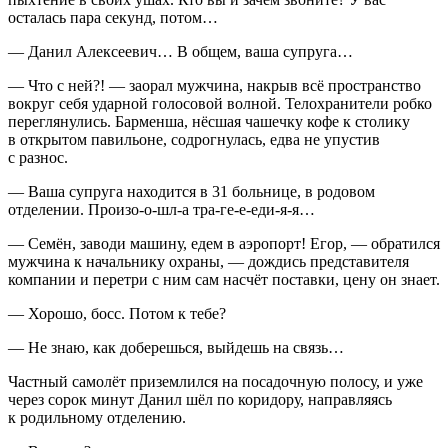
осталась пара секунд, потом…
— Данил Алексеевич… В общем, ваша супруга…
— Что с ней?! — заорал мужчина, накрыв всё пространство
вокруг себя ударной голосовой волной. Телохранители робко
переглянулись. Барменша, нёсшая чашечку кофе к столику
в открытом павильоне, содрогнулась, едва не упустив
с разнос.
— Ваша супруга находится в 31 больнице, в родовом
отделении. Произо-о-шл-а тра-ге-е-еди-я-я…
— Семён, заводи машину, едем в аэропорт! Егор, — обратился
мужчина к начальнику охраны, — дождись представителя
компании и перетри с ним сам насчёт поставки, цену он знает.
— Хорошо, босс. Потом к тебе?
— Не знаю, как доберешься, выйдешь на связь…
Частный самолёт приземлился на посадочную полосу, и уже
через сорок минут Данил шёл по коридору, направляясь
к родильному отделению.