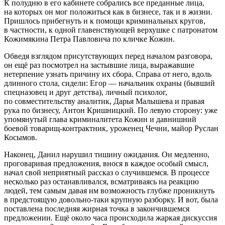
К полудню в его кабинете собрались все преданные лица,
на которых он мог положиться как в бизнесе, так и в жизни.
Пришлось прибегнуть и к помощи криминальных кругов,
в частности, к одной главенствующей верхушке с патронатом
Кожимякина Петра Павловича по кличке Кожин.
Обведя взглядом присутствующих перед началом разговора,
он ещё раз посмотрел на застывшие лица, выражавшие
нетерпение узнать причину их сбора. Справа от него, вдоль
длинного стола, сидели: Егор — начальник охраны (бывший
спецназовец и друг детства), личный психолог,
по совместительству аналитик, Дарья Малышева и правая
рука по бизнесу, Антон Кришницкий. По левую сторону: уже
упомянутый глава криминалитета Кожин и давнишний
боевой товарищ-контрактник, уроженец Чечни, майор Руслан
Косымов.
Наконец, Данил нарушил тишину ожидания. Он медленно,
проговаривая предложения, внося в каждое особый смысл,
начал свой неприятный рассказ о случившемся. В процессе
несколько раз останавливался, всматриваясь на реакцию
людей, тем самым давая им возможность глубже проникнуть
в предстоящую довольно-таки крупную разборку. И вот, была
поставлена последняя жирная точка в закончившемся
предложении. Ещё около часа происходила жаркая дискуссия