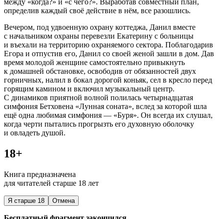
между «когда?» и «с чего?». Выработав совместный план,
определив каждый своё действие в нём, все разошлись.
Вечером, под удвоенную охрану коттеджа, Данил вместе
с начальником охраны перевезли Екатерину с больницы
и въехали на территорию охраняемого сектора. Поблагодарив
Егора и отпустив его, Данил со своей женой зашли в дом. Дав
время молодой женщине самостоятельно привыкнуть
к домашней обстановке, освободив от обязанностей двух
горничных, налил в бокал дорогой
конья
к, сел в кресло перед
горящим камином и включил музыкальный центр.
С динамиков приятной волной полилась четырнадцатая
симфония Бетховена «Лунная соната», вслед за которой шла
ещё одна любимая симфония — «Буря». Он всегда их слушал,
когда черти пытались прогрызть его духовную оболочку
и овладеть душой.
18+
Книга предназначена
для читателей старше 18 лет
Я старше 18
Отмена
Бесплатный фрагмент закончился.