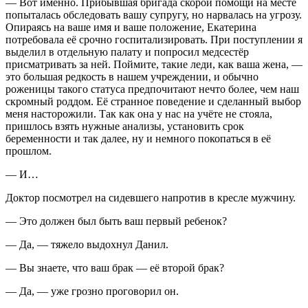
— Вот именно. Прибывшая бригада скорой помощи на месте
попыталась обследовать вашу супругу, но нарвалась на угрозу.
Опираясь на ваше имя и ваше положение, Екатерина
потребовала её срочно госпитализировать. При поступлении я
выделил в отдельную палату и попросил медсестёр
присматривать за ней. Поймите, такие леди, как ваша жена, —
это большая редкость в нашем учреждении, и обычно
роженицы такого статуса предпочитают нечто
более
, чем наш
скромный роддом. Её странное поведение и сделанный выбор
меня насторожили. Так как она у нас на учёте не стояла,
пришлось взять нужные анализы, установить срок
беременности и так далее, ну и немного покопаться в её
прошлом.
— И…
Доктор посмотрел на сидевшего напротив в кресле мужчину.
— Это должен был быть ваш первый ребенок?
— Да, — тяжело выдохнул Данил.
— Вы знаете, что ваш брак — её второй брак?
— Да, — уже грозно проговорил он.