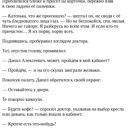
Приблизился ближе и присел на корточки, бережно взяв
в свои ладони её пальчики.
— Катенька, что же произошло? — шептал он, не сводя с её
чуть бледноватого лица глаз. — Но не беспокойся, спи, милая.
Ничего не говори. Я разберусь во всём этом. И если кто-то
причастен… Я их порву, порву всех.
Поднявшись, пробуравил взглядом доктора.
Тот, опустив голову, промямлил:
— Данил Алексеевич, может, пройдём в мой кабинет?
— Пройдём, — и на его скулах заиграли желваки.
Покинув палату, Данил обратился к своей охране:
— Оставайтесь у двери.
Те покорно кивнули.
— Будете кофе? — спросил доктор, указывая на выбор кресла
или дивана, как только вошли в кабинет.
— Крепче есть что-нибудь?