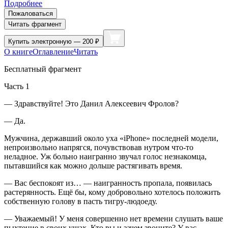
Подробнее
Пожаловаться
Читать фрагмент
Купить
электронную — 200 ₽
О книге
Оглавление
Читать
Бесплатный фрагмент
Часть 1
— Здравствуйте! Это Данил Алексеевич Фролов?
— Да.
Мужчина, державший около уха «iPhone» последней модели,
непроизвольно напрягся, почувствовав нутром что-то
неладное. Уж больно наигранно звучал голос незнакомца,
пытавшийся как можно дольше растягивать время.
— Вас беспокоят из… — наигранность пропала, появилась
растерянность. Ещё бы, кому добровольно хотелось положить
собственную голову в пасть тигру-людоеду.
— Уважаемый! У меня совершенно нет времени слушать ваше
пыхтение в своих ушах. Кто вы и зачем звоните? У вас