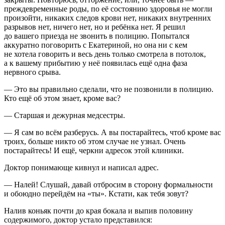
преждевременные роды, по её состоянию здоровья не могли
произойти, никаких следов крови нет, никаких внутренних
разрывов нет, ничего нет,
но и ребёнка нет
. Я решил
до вашего приезда не звонить в полицию. Попытался
аккуратно поговорить с Екатериной, но она ни с кем
не хотела говорить и весь день только смотрела в потолок,
а к вашему прибытию у неё появилась ещё одна фаза
нервного срыва.
— Это вы правильно сделали, что не позвонили в полицию.
Кто ещё об этом знает, кроме вас?
— Старшая и дежурная медсестры.
— Я сам во всём разберусь. А вы постарайтесь, чтоб кроме вас
троих, больше никто об этом случае не узнал. Очень
постарайтесь! И ещё, черкни адресок этой клиники.
Доктор понимающе кивнул и написал адрес.
— Налей! Слушай, давай отбросим в сторону формальности
и обоюдно перейдём на «ты». Кстати, как тебя зовут?
Налив коньяк почти до края бокала и выпив половину
содержимого, доктор устало представился: