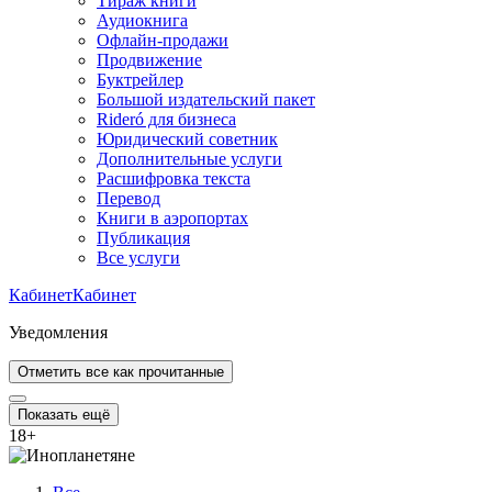
Тираж книги
Аудиокнига
Офлайн-продажи
Продвижение
Буктрейлер
Большой издательский пакет
Rideró для бизнеса
Юридический советник
Дополнительные услуги
Расшифровка текста
Перевод
Книги в аэропортах
Публикация
Все услуги
Кабинет
Кабинет
Уведомления
Отметить все как прочитанные
Показать ещё
18
+