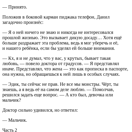
— Принято.
Положив в боковой карман пиджака телефон, Данил
загадочно произнёс:
— Я о ней ничего не знаю и никогда не интересовался
прошлой жизнью. Это вызывает дикую досаду… Хотя ещё
больше раздражает эта проблема, ведь я мог уберечь и её,
и нашего ребёнка, если бы уделял ей больше внимания.
— Кх, я и не думал, что у вас, у крутых, бывает такая
любовь, — повело доктора от градусов. — Я представлял
иначе. Представлял, что жена — это как прописка в паспорте,
она нужна, но обращаешься к ней лишь в особых случаях.
— Эдик, ты сейчас не прав. Не все мы монстры. Чёрт, ты
знаешь, а я ведь её на самом деле люблю. — Помолчав,
решился задать еще вопрос. — А кто был, девочка или
мальчик?
Доктор сильно удивился, но ответил:
— Мальчик.
Часть 2