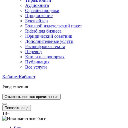
Тираж книги
Аудиокнига
Офлайн-продажи
Продвижение
Буктрейлер
Большой издательский пакет
Rideró для бизнеса
Юридический советник
Дополнительные услуги
Расшифровка текста
Перевод
Книги в аэропортах
Публикация
Все услуги
Кабинет
Кабинет
Уведомления
Отметить все как прочитанные
Показать ещё
18
+