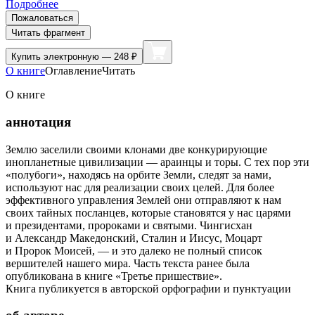
Подробнее
Пожаловаться
Читать фрагмент
Купить
электронную — 248 ₽
О книге
Оглавление
Читать
О книге
аннотация
Землю заселили своими клонами две конкурирующие
инопланетные цивилизации — араинцы и торы. С тех пор эти
«полубоги», находясь на орбите Земли, следят за нами,
используют нас для реализации своих целей. Для более
эффективного управления Землей они отправляют к нам
своих тайных посланцев, которые становятся у нас царями
и президентами, пророками и святыми. Чингисхан
и Александр Македонский, Сталин и Иисус, Моцарт
и Пророк Моисей, — и это далеко не полный список
вершителей нашего мира. Часть текста ранее была
опубликована в книге «Третье пришествие».
Книга публикуется в авторской орфографии и пунктуации