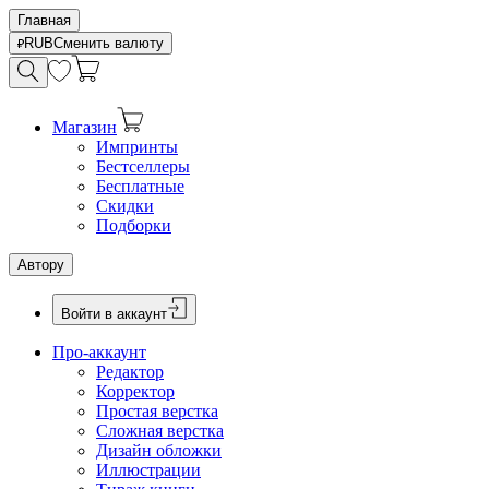
Главная
RUB
Сменить валюту
Магазин
Импринты
Бестселлеры
Бесплатные
Скидки
Подборки
Автору
Войти в аккаунт
Про-аккаунт
Редактор
Корректор
Простая верстка
Сложная верстка
Дизайн обложки
Иллюстрации