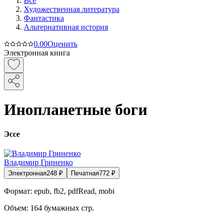
Все
Художественная литература
Фантастика
Альтернативная история
0.0
0
Оценить
Электронная книга
Инопланетные боги
Эссе
Владимир Гриненко
Электронная
248
₽
Печатная
772
₽
Формат:
epub, fb2, pdfRead, mobi
Объем:
164
бумажных стр.