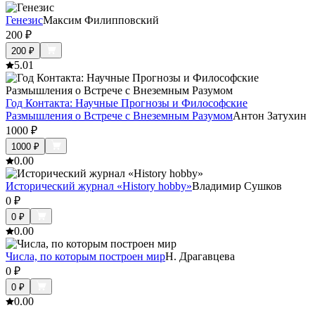
Генезис
Максим Филипповский
200
₽
200
₽
5.0
1
Год Контакта: Научные Прогнозы и Философские
Размышления о Встрече с Внеземным Разумом
Антон Затухин
1000
₽
1000
₽
0.0
0
Исторический журнал «History hobby»
Владимир Сушков
0
₽
0
₽
0.0
0
Числа, по которым построен мир
Н. Драгавцева
0
₽
0
₽
0.0
0