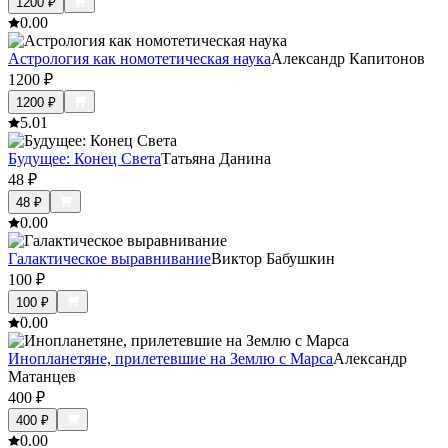
1200
₽
0.0
0
Астрология как номотетическая наука
Александр Капитонов
1200
₽
1200
₽
5.0
1
Будущее: Конец Света
Татьяна Данина
48
₽
48
₽
0.0
0
Галактическое выравнивание
Виктор Бабушкин
100
₽
100
₽
0.0
0
Инопланетяне, прилетевшие на Землю с Марса
Александр
Матанцев
400
₽
400
₽
0.0
0