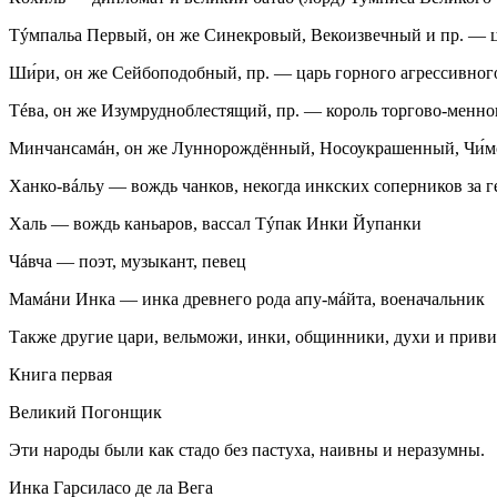
Тýмпальа Первый, он же Синекровый, Векоизвечный и пр.
— ц
Ши́ри, он же Сейбоподобный, пр.
— царь горного агрессивног
Тéва, он же Изумрудноблестящий, пр.
— король торгово-менно
Минчансамáн, он же Луннорождённый, Носоукрашенный, Чи́м
Ханко-вáльу
— вождь чанков, некогда инкских соперников за 
Халь
— вождь каньаров, вассал Тýпак Инки Йупанки
Чáвча
— поэт, музыкант, певец
Мамáни Инка
— инка древнего рода апу-мáйта, военачальник
Также другие цари, вельможи, инки, общинники, духи и приви
Книга первая
Великий Погонщик
Эти народы были как стадо без пастуха, наивны и неразумны.
Инка Гарсиласо де ла Вега