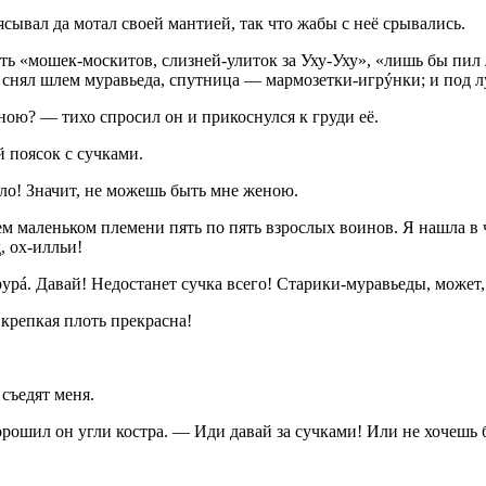
ывал да мотал своей мантией, так что жабы с неё срывались.
ь «мошек-москитов, слизней-улиток за Уху-Уху», «лишь бы пил л
н снял шлем муравьеда, спутница — мармозетки-игрýнки; и под л
ою? — тихо спросил он и прикоснулся к груди её.
 поясок с сучками.
ло! Значит, не можешь быть мне женою.
м маленьком племени пять по пять взрослых воинов. Я нашла в ч
, ох-илльи!
урá. Давай! Недостанет сучка всего! Старики-муравьеды, может,
крепкая плоть прекрасна!
съедят меня.
рошил он угли костра. — Иди давай за сучками! Или не хочешь