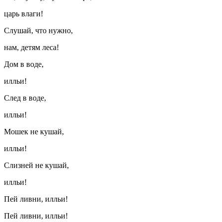
царь влаги!
Слушай, что нужно,
нам, детям леса!
Дом в воде,
илльи!
След в воде,
илльи!
Мошек не кушай,
илльи!
Слизней не кушай,
илльи!
Пей ливни, илльи!
Пей ливни, илльи!