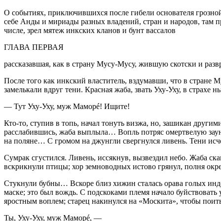
О событиях, приключившихся после гибели основателя грозной
себе Анды и мириады разных владений, стран и народов, там 
числе, зрел мятеж инкских кланов и бунт вассалов
ГЛАВА ПЕРВАЯ
рассказавшая, как в страну Мусу-Мусу, жившую скотски и раз
После того как инкский властитель, вздумавши, что в стране 
замелькали вдруг тени. Красная жаба, звать Уху-Уху, в страхе
— Тут Уху-Уху, муж Маморé! Ищите!
Кто-то, ступив в топь, начал тонуть визжа, но, зашикан другим
расслабившись, жаба выплыла… Вопль потряс омертвелую заун
на поляне… С громом на джунгли свергнулся ливень. Тени исч
Сумрак сгустился. Ливень, иссякнув, вызвездил небо. Жаба ск
вскрикнули птицы; хор земноводных истово грянул, полня окре
Стукнули бубны… Вскоре близ хижин сталась орава голых инде
маске; это был вождь. С подскоками племя начало буйствовать 
яростным воплем; старец накинулся на «Москита», чтобы поит
Ты, Уху-Уху, муж Маморé
, —