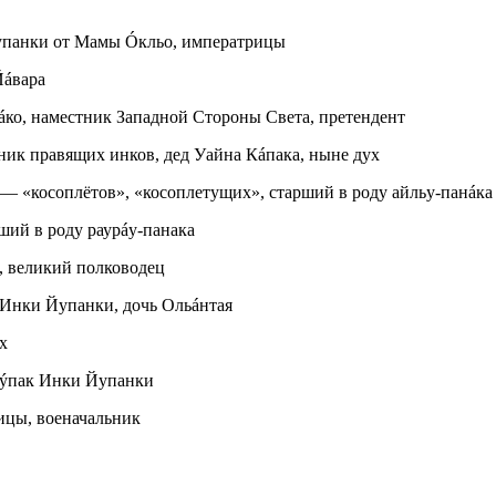
панки от Мамы Óкльо, императрицы
Йáвара
о, наместник Западной Стороны Света, претендент
ик правящих инков, дед Уайна Кáпака, ныне дух
— «косоплётов», «косоплетущих», старший в роду айльу-панáка
ший в роду раурáу-панака
, великий полководец
 Инки Йупанки, дочь Ольáнтая
х
Тýпак Инки Йупанки
ицы, военачальник