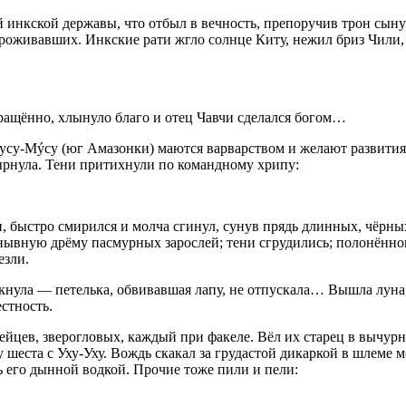
 инкской державы, что отбыл в вечность, препоручив трон сын
проживавших. Инкские рати жгло солнце Киту, нежил бриз Чили,
вращённо, хлынуло благо и отец Чавчи сделался богом…
Мусу-Мýсу (юг Амазонки) маются варварством и желают развития
 нырнула. Тени притихнули по командному хрипу:
и, быстро смирился и молча сгинул, сунув прядь длинных, чёрных
ывную дрёму пасмурных зарослей; тени сгрудились; полонённог
езли.
акнула — петелька, обвивавшая лапу, не отпускала… Вышла луна,
стность.
йцев, зверогловых, каждый при факеле. Вёл их старец в вычур
у шеста с Уху-Уху. Вождь скакал за грудастой дикаркой в шлеме
ь его дынной водкой. Прочие тоже пили и пели: