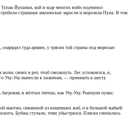
у Тупак Йупанки, кой в ходе многих войн подчинил
 гробили страшные амазонские заросли и морозила Пуна. В том
, снарядил туда армию, у трясин той страны под моросью
 волос своих в рот, чтоб смолкнуть. Лес успокоился, и,
о Уху-Уху вынесли к хижинам, — привязать к шесту
 багровая, в жёлтых пятнах, как Уху-Уху. Рыкнули пумы;
ной мантии, связанной из кишевших жаб, и в большой жабьей
 москита. Бубны стучали, темп убыстрялся. Пляски сменились