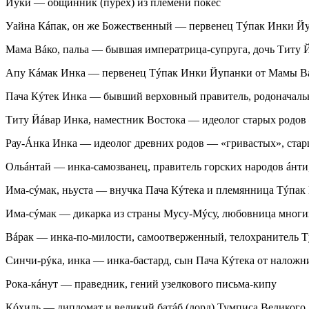
Йýки
— общинник (пýрех) из племени пóкес
Уайна Кáпак, он же Божественный
— первенец Тýпак Инки Йу
Мама Вáко, пальа
— бывшая императрица-супруга, дочь Титу 
Апу Кáмак Инка
— первенец Тýпак Инки Йупанки от Мамы Вáк
Пача Кýтек Инка
— бывший верховный правитель, родоначальн
Титу Йáвар Инка, наместник Востока
— идеолог старых родов 
Рау-Áнка Инка
— идеолог древних родов — «гривастых», стар
Ольáнтай
— инка-самозванец, правитель горских народов
áнти
Има-сýмак, ньуста
— внучка Пача Кýтека и племянница Тýпак
Има-сýмак
— дикарка из страны Мусу-Мýсу, любовница многи
Вáрак
— инка-по-милости, самоотверженный, телохранитель 
Синчи-рýка, инка
— инка-бастард, сын Пача Кýтека от наложн
Рока-кáнут
— праведник, гений узелкового письма-кипу
Кóхиль
— дипломат и великий батáб (лорд) Тумписа Великого