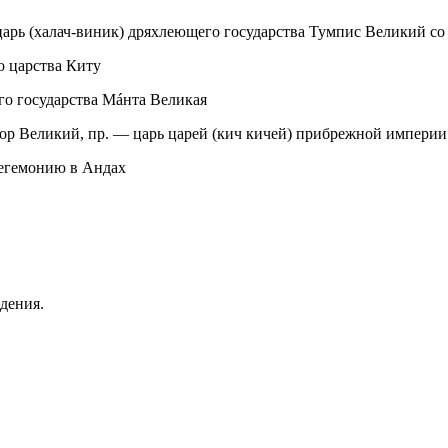
арь (халач-виник) дряхлеющего государства Тумпис Великий со
о царства Киту
го государства Мáнта Великая
ор Великий, пр.
— царь царей (кич кичей) прибрежной импери
гегемонию в Андах
дения.