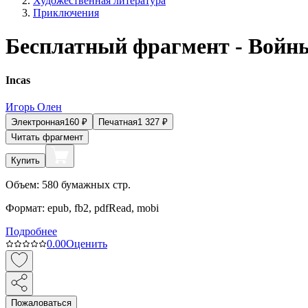
Художественная литература
Приключения
Бесплатный фрагмент - Войн
Incas
Игорь Олен
Электронная
160
₽
Печатная
1 327
₽
Читать фрагмент
Купить
Объем:
580
бумажных стр.
Формат:
epub, fb2, pdfRead, mobi
Подробнее
0.0
0
Оценить
Пожаловаться