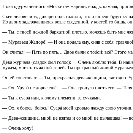
Пока одурманенного «Москита» жарили, вождь, камлая, припляс
Съев человечину, дикари подытожили, что и впредь будут кушат
Из двоих задержавшихся возле съеденной, у костей то бишь, о
— Ты, с твоей нежной бархатной плотью, можешь быть мне жен
— Муравьед Жапорé! — И она подала ему, сняв с себя, травяной
Он считал: — Пять по пять… Двое были с тобой; всё? Этого ма
Дева журчала (сладок был голос): — Очень люблю тебя! В наше
мужем, мне стать женой твоей. Ты прекрасный живой муравьед
Он ей советовал: — Ты, прекрасная дева-женщина, ляг иди с Ур
— Ох, Урурá не дорос ещё… — Она тронула плоть его. — Твоя 
— Ты к суарá иди, к злому племени, за сучками.
— Ох, я боюсь, боюсь! Суарá моей кровью жажду свою утолив, 
— Дева-женщина, мной не взятая и со мной не пылавшая! — во
— Очень хочу!