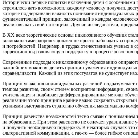
Исторически первые попытки включения детей с особенными 
стремилось дать возможность каждому человеку получить дост
которые подчеркивали важность понимания индивидуальных ра
фундаментальный принцип, заложенный в каждом человеческом
реализовывать свой потенциал. Другие исследователи, продолж
В ХХ веке теоретические основы инклюзивного обучения стали 
возможностями здоровья должен не просто наблюдать за проце
и потребностей. Например, в трудах отечественных ученых в 
коррекционно-развивающую поддержку
в процессе освоения 
Современные подходы к
инклюзивному образованию
опираютс
важнейших можно выделить
принцип уважения индивидуальн
справедливости
. Каждый из этих постулатов не существует из
Принцип уважения индивидуальных различий
подразумевает п
темпом развития, своим стилем восприятия информации, своим
учитель ищет и подбирает
дифференцированные
методы обучен
реализации этого принципа крайне важно сохранять открытый
усилиями выстраивать стратегию обучения, максимально комф
Принцип равенства возможностей
тесно связан с пониманием т
на образование. При этом равенство не означает уравнивание 
и получить необходимую
поддержку
. В некоторых случаях это
альтернативной коммуникации, а где-то — более гибкое отнош