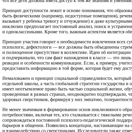
что все дети должны иметь доступ к тем же знаниям и умениям,
Принцип доступности
лежит в основе понимания, что образова
быть физическими (например, недоступные помещения), речевы
вызывает у ребенка тревогу и отчуждение) и даже культурными
инклюзии предполагает постоянный анализ, поиск и устранени
и одноклассниками. Кроме того, важным аспектом является обе
Принцип участия
говорит о необходимости вовлечения всех су
психологи, дефектологи — все должны быть объединены стре
и
полноценное
присутствие в коллективе. Идеи об интеграции
и подчеркивали, что сам факт нахождения в классе — это лиш
реакции и особенности коммуникации. Если, к примеру, учител
предоставить информацию в той форме, которая будет ему дост
Немаловажен и
принцип социальной справедливости
, который
отдельной школы, а часть глобальной стратегии государства и
имеет неотъемлемое право быть частью социальной жизни, обу
проведенные в разных странах, неоднократно подтверждали, чт
здоровых сверстников, формируя у них эмпатию, толерантност
Не менее значимым в формировании основ инклюзивного образо
потребностями, включая тех, кто сталкивается с тяжелыми ре
сопровождаться постоянной
психолого-педагогической поддер
барьеров в общении. Появились концепции, настаивающие на 
и взаимодействию со сверстниками. Исследователи также отм