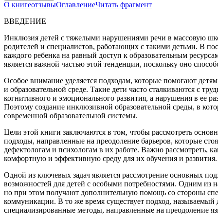
О книге
отзывы
Оглавление
Читать фрагмент
ВВЕДЕНИЕ
Инклюзия детей с тяжелыми нарушениями речи в массовую школу
родителей и специалистов, работающих с такими детьми. В пос
каждого ребенка на равный доступ к образовательным ресурса
является важной частью этой тенденции, поскольку оно спосо
Особое внимание уделяется подходам, которые помогают детям 
и образовательной среде. Такие дети часто сталкиваются с тр
когнитивного и эмоционального развития, а нарушения в ее р
Поэтому создание инклюзивной образовательной среды, в котор
современной образовательной системы.
Цели этой книги заключаются в том, чтобы рассмотреть основ
подходы, направленные на преодоление барьеров, которые стоят
дефектологам и психологам в их работе. Важно рассмотреть, 
комфортную и эффективную среду для их обучения и развития.
Одной из ключевых задач является рассмотрение
основных под
возможностей для детей с особыми потребностями. Одним из 
но при этом получают дополнительную помощь со стороны спец
коммуникации. В то же время существует подход, называемый
специализированные методы, направленные на преодоление яз