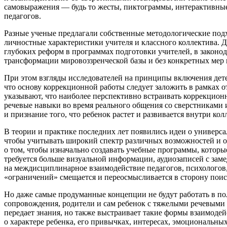
самовыражения — будь то жесты, пиктограммы, интерактивные 
педагогов.
Разные ученые предлагали собственные методологические по
личностные характеристики учителя и классного коллектива. 
глубоких реформ в программах подготовки учителей, в законода
трансформации мировоззренческой базы и без конкретных мер 
При этом взгляды исследователей на
принципы включения
дет
что основу коррекционной работы следует заложить в рамках 
указывают, что наиболее перспективно встраивать коррекци
речевые навыки во время реального общения со сверстниками 
и признание того, что ребенок растет и развивается внутри ко
В теории и практике последних лет появились идеи о
универса
чтобы учитывать широкий спектр различных возможностей и ог
о том, чтобы изначально создавать учебные программы, котор
требуется больше визуальной информации, аудиозаписей с за
на междисциплинарное взаимодействие педагогов, психологов,
«ограничений» смещается и переосмысливается в сторону поис
Но даже самые продуманные концепции не будут работать в пол
сопровождения, родители и сам ребенок с тяжелыми речевыми н
передает знания, но также выстраивает такие формы взаимоде
о характере ребенка, его привычках, интересах, эмоциональн