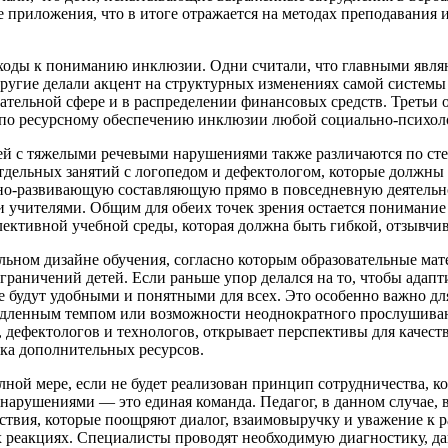
приложения, что в итоге отражается на методах преподавания и
дходы к пониманию инклюзии. Одни считали, что главными явл
Другие делали акцент на
структурных изменениях
самой системы 
тельной сфере и в распределении финансовых средств. Третьи об
по ресурсному обеспечению инклюзии любой социально-психолог
ей с тяжелыми речевыми нарушениями также различаются по сте
отдельных занятий с логопедом и дефектологом, которые должны
онно-развивающую составляющую прямо в
повседневную деятельн
и учителями. Общим для обеих точек зрения остается понимани
ллективной учебной среды, которая должна быть гибкой, отзывчи
льном дизайне
обучения, согласно которым образовательные мат
раничений детей. Если раньше упор делался на то, чтобы адапт
ые будут удобными и понятными для всех. Это особенно важно д
медленным темпом или возможности неоднократного прослушива
 дефектологов и технологов, открывает перспективы для качест
ка дополнительных ресурсов.
ной мере, если не будет реализован
принцип сотрудничества
, к
арушениями — это единая команда. Педагог, в данном случае, в
йствия, которые поощряют диалог, взаимовыручку и уважение к 
ых реакциях. Специалисты проводят необходимую диагностику, д