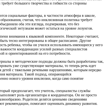
 требует большого творчества и гибкости со стороны
яются
социальные факторы
, в частности атмосфера в школе,
образования, считая, что инклюзивная политика требует
ъединяли оба эти взгляда, подчеркивая, что без
ический энтузиазм может остаться на уровне лозунгов.
пени внимания к языковой компоненте. Некоторые считают,
 быть тесно интегрированы в общее расписание. Другие
ость
ребенка, чтобы он учился использовать имеющиеся у него
е важности координации усилий разных специалистов
вой и ориентированной на его потребности.
ериалы и методические подходы должны быть разработаны так,
ировать уже существующие материалы, то теперь речь идет
ля детей с тяжелыми речевыми нарушениями, которым нередко
ния материала. Такой подход, опирающийся
венно нового уровня инклюзии, когда само понятие
оторый предполагает, что учитель, специалисты службы
ыполняет роль организатора и координатора. Он не просто
разнообразию. Родители делятся ценными сведениями
ают рекомендации, помогают оценивать динамику развития.