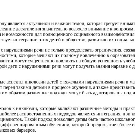
 является актуальной и важной темой, которая требует внимате
ледние десятилетия значительно возросло внимание к вопросам 
м и возможности для полноценного социального взаимодействия
бствует интеграции этих детей в общество, развитию их социал
с нарушениями речи не только преодолевать ограничения, связа
удностями, которые мешают их полному вовлечению в образовате
азвитии могут существенно повлиять на общую успешность учеб
ой дети с нарушениями речи могут получать знания наравне с д
ные аспекты инклюзии детей с тяжелыми нарушениями речи в мас
 перед такими детьми в процессе обучения, а также представить
каким образом различные подходы могут быть адаптированы под 
ходов к инклюзии
, которые включают различные методы и прак
наиболее распространенных подходов является
интеграция
, при 
иалистов. Такой подход позволяет детям быть частью школьного
дифференцированным обучением
, который предполагает более 
ыковых барьеров.