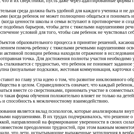
 что и их сверстники, пусть даже через
адаптированные
формы п
тельная среда должна быть удобной для каждого ученика и не до
ми (когда ребенок не может полноценно общаться и понимать и
 (когда ценности школы и семьи вступают в противоречие и соз
е подобных барьеров, чтобы дети с тяжелыми нарушениями речи
спечение условий для того, чтобы сам ребенок не чувствовал с
бъектов образовательного процесса в принятие решений, касающ
млением помочь ребенку с тяжелыми речевыми нарушениями осво
 и активной позиции ребенка находили отражение в исследован
ь отправная точка. Для достижения полноты участия необходимо
ь сталкивается с трудностью, что ребенок не понимает заданное
упна (визуальные подсказки, жестовая коммуникация, карточки с
 ставит во главу угла идею о том, что развитие инклюзивного об
 общества в целом. Справедливость означает, что каждый ребено
чаться вместе со сверстниками, принимать участие в совместны
о такая форма обучения положительно влияет не только на дете
ь и способность к межличностному взаимодействию.
вания является вклад психологов, которые анализировали внут
чевыми нарушениями. В их трудах подчеркивалось, что решение 
жкой
, направленной на формирование уверенности в своих сила
совместном преодолении трудностей, при этом важным моментом
ечали, что дети, испытывающие выраженные затруднения в вер