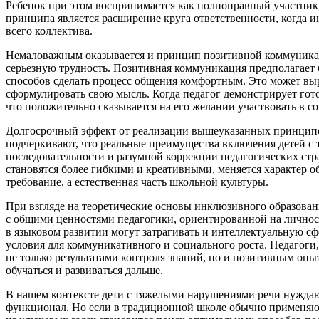
Ребенок при этом воспринимается как полноправный участник
принципа является расширение круга ответственности, когда и
всего коллектива.
Немаловажным оказывается и
принцип позитивной коммуник
серьезную трудность. Позитивная коммуникация предполагает б
способов сделать процесс общения комфортным. Это может выр
сформулировать свою мысль. Когда педагог демонстрирует гото
что положительно сказывается на его желании участвовать в с
Долгосрочный эффект от реализации вышеуказанных принципов 
подчеркивают, что реальные преимущества включения детей с 
последовательности и разумной коррекции педагогических стр
становятся более гибкими и креативными, меняется характер о
требование, а естественная часть школьной культуры.
При взгляде на теоретические основы инклюзивного образован
с общими ценностями педагогики, ориентированной на личнос
в языковом развитии могут затрагивать и интеллектуальную с
условия для
коммуникативного
и социального роста. Педагоги
не только результатами контроля знаний, но и позитивным оп
обучаться и развиваться дальше.
В нашем контексте дети с тяжелыми нарушениями речи нуждают
функционал. Но если в традиционной школе обычно применяю