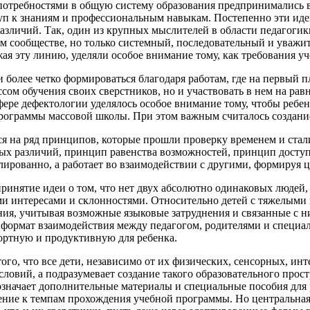
потребностями в общую систему образования предпринимались 
уп к знаниям и профессиональным навыкам. Постепенно эти идеи
зличий. Так, один из крупных мыслителей в области педагогик
 сообществе, но только системный, последовательный и уважит
ая эту линию, уделяли особое внимание тому, как
требования у
более четко формироваться благодаря работам, где на первый п
ссом обучения своих сверстников, но и
участвовать
в нем на рав
сфере дефектологии уделялось особое внимание тому, чтобы реб
программы массовой школы. При этом важным считалось создан
я на ряд
принципов
, которые прошли проверку временем и ста
ых различий
,
принцип равенства возможностей
,
принцип досту
олированно, а работает во взаимодействии с другими, формируя 
ринятие идеи о том, что нет двух абсолютно одинаковых людей,
и интересами и склонностями. Относительно детей с тяжелыми 
ия, учитывая возможные языковые затруднения и связанные с
 формат взаимодействия между педагогом, родителями и специа
ортную и продуктивную для ребенка.
ого, что все дети, независимо от их физических, сенсорных, и
условий, а подразумевает создание такого образовательного про
 означает дополнительные материалы и специальные пособия для
ение к темпам прохождения учебной программы. Но центральная