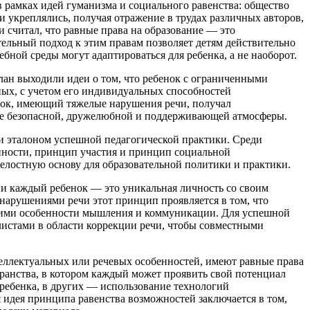
в рамках идей
гуманизма
и
социального равенства
: общество
 укреплялись, получая отражение в трудах различных авторов,
и считал, что
равные права
на образование — это
ельный подход к этим правам позволяет детям действительно
чебной среды
могут адаптироваться для ребенка, а не наоборот.
лан выходили идеи о том, что ребенок с ограниченными
ных, с учетом его индивидуальных способностей
енок, имеющий тяжелые нарушения речи, получал
ие безопасной, дружелюбной и поддерживающей атмосферы.
ли эталоном успешной педагогической практики. Среди
пности
,
принцип участия
и
принцип социальной
целостную основу для образовательной политики и практики.
 и каждый ребенок — это уникальная личность со своим
нарушениями речи этот принцип проявляется в том, что
 ними особенности мышления и коммуникации. Для успешной
листами в области коррекции речи, чтобы совместными
нтеллектуальных или речевых особенностей, имеют равные права
странства, в котором каждый может проявить свой потенциал
 ребенка, в других — использование технологий
 идея принципа равенства возможностей заключается в том,