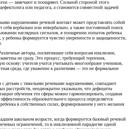
спехи — замечают и поощряют. Сильной стороной этого
ефектолога или педагога, а становится совместной задачей
евыми нарушениями речевой контакт может представлять собой
т себя вербально или невербально, а также постоянный поиск
льзовании наглядных сигналов, в поощрении попыток ребенка
и, у ребенка формируется чувство уверенности и защищенности,
.
Различные авторы, посвятившие себя вопросам инклюзии,
аметны не сразу. Это процесс, требующий терпения,
ую основу
: учителя учатся учитывать многообразие учеников,
тная среда, где уважение к различиям — это не формальное
ты с детьми с тяжелыми речевыми нарушениями, совпадают
ых расстройств, неоднократно указывали, что дефициты
изации обучения эти сферы можно гармонизировать, создавая
эффективность образовательного процесса определяется
 ребенка в собственных силах, формированием у него желания
адшем школьном возрасте, когда формируется базовый речевой
речевых ограничений, то в инклюзивной парадигме одной