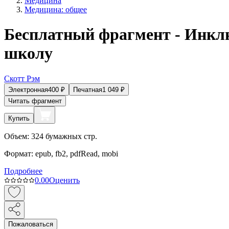
Медицина
Медицина: общее
Бесплатный фрагмент - Инкл
школу
Скотт Рэм
Электронная
400
₽
Печатная
1 049
₽
Читать фрагмент
Купить
Объем:
324
бумажных стр.
Формат:
epub, fb2, pdfRead, mobi
Подробнее
0.0
0
Оценить
Пожаловаться