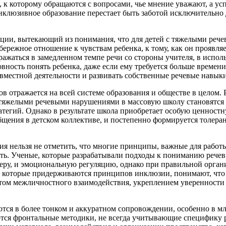
, к которому
обращаются
с вопросами, чье мнение уважают, а у
нклюзивное образование перестает быть заботой исключительно д
ации
, вытекающий из понимания, что для детей с тяжелыми реч
ережное отношение к чувствам ребенка, к тому, как он проявляе
ажаться в замедленном темпе речи со стороны учителя, в испо
вность понять ребенка, даже если ему требуется больше времен
овместной деятельности и развивать собственные речевые навыки
отражается на всей системе образования и обществе в целом. 
тяжелыми речевыми нарушениями в массовую школу становятся з
атегий. Однако в результате школа приобретает особую
ценностн
бщения в детском коллективе, и постепенно формируется толеран
ия нельзя не отметить, что многие принципы, важные для рабо
ть. Ученые, которые разрабатывали подходы к пониманию речев
феру, и эмоциональную регуляцию, однако при правильной орган
, которые придерживаются принципов инклюзии, понимают, что 
ытом межличностного взаимодействия, укреплением уверенности
ся в более тонком и аккуратном сопровождении, особенно в мл
тся фронтальные методики, не всегда учитывающие специфику 