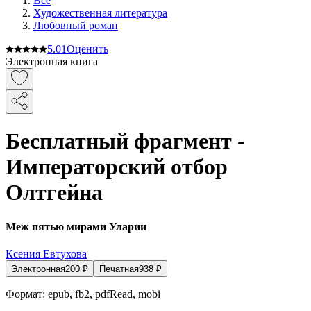
Все
Художественная литература
Любовный роман
5.0
1
Оценить
Электронная книга
Бесплатный фрагмент -
Императорский отбор
Олтгейна
Меж пятью мирами Уларии
Ксения Евтухова
Электронная
200
₽
Печатная
938
₽
Формат:
epub, fb2, pdfRead, mobi