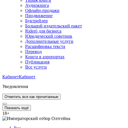
Тираж книги
Аудиокнига
Офлайн-продажи
Продвижение
Буктрейлер
Большой издательский пакет
Rideró для бизнеса
Юридический советник
Дополнительные услуги
Расшифровка текста
Перевод
Книги в аэропортах
Публикация
Все услуги
Кабинет
Кабинет
Уведомления
Отметить все как прочитанные
Показать ещё
18
+