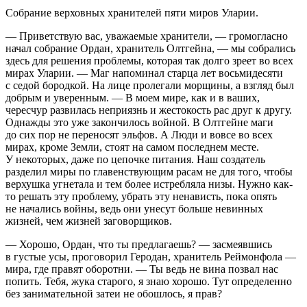
Собрание верховных хранителей пяти миров Уларии.
— Приветствую вас, уважаемые хранители, — громогласно
начал собрание Ордан, хранитель Олтгейна, — мы собрались
здесь для решения проблемы, которая так долго зреет во всех
мирах Уларии. — Маг напоминал старца лет восьмидесяти
с седой бородкой. На лице пролегали морщины, а взгляд был
добрым и уверенным. — В моем мире, как и в ваших,
чересчур развилась неприязнь и жестокость рас друг к другу.
Однажды это уже закончилось войной. В Олтгейне маги
до сих пор не переносят эльфов. А Люди и вовсе во всех
мирах, кроме Земли, стоят на самом последнем месте.
У некоторых, даже по цепочке питания. Наш создатель
разделил миры по главенствующим расам не для того, чтобы
верхушка угнетала и тем более истребляла низы. Нужно как-
то решать эту проблему, убрать эту ненависть, пока опять
не начались войны, ведь они унесут больше невинных
жизней, чем жизней заговорщиков.
— Хорошо, Ордан, что ты предлагаешь? — засмеявшись
в густые усы, проговорил Геродан, хранитель Реймонфола —
мира, где правят оборотни. — Ты ведь не вина позвал нас
попить. Тебя, жука старого, я знаю хорошо. Тут определенно
без занимательной затеи не обошлось, я прав?