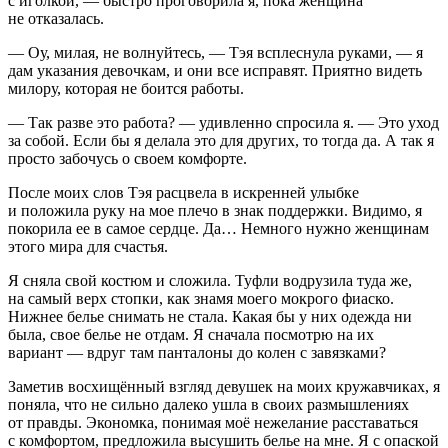
с иголкой, — быстро проговорила я, пока женщина
не отказалась.
— Оу, милая, не волнуйтесь, — Тэя всплеснула руками, — я
дам указания девочкам, и они все исправят. Приятно видеть
милору, которая не боится работы.
— Так разве это работа? — удивленно спросила я. — Это уход
за собой. Если бы я делала это для других, то тогда да. А так я
просто забочусь о своем комфорте.
После моих слов Тэя расцвела в искренней улыбке
и положила руку на мое плечо в знак поддержки. Видимо, я
покорила ее в самое сердце. Да… Немного нужно женщинам
этого мира для счастья.
Я сняла свой костюм и сложила. Туфли водрузила туда же,
на самый верх стопки, как знамя моего мокрого фиаско.
Нижнее белье снимать не стала. Какая бы у них одежда ни
была, свое белье не отдам. Я сначала посмотрю на их
вариант — вдруг там панталоны до колен с завязками?
Заметив восхищённый взгляд девушек на моих кружавчиках, я
поняла, что не сильно далеко ушла в своих размышлениях
от правды. Экономка, понимая моё нежелание расставаться
с комфортом, предложила высушить белье на мне. Я с опаской