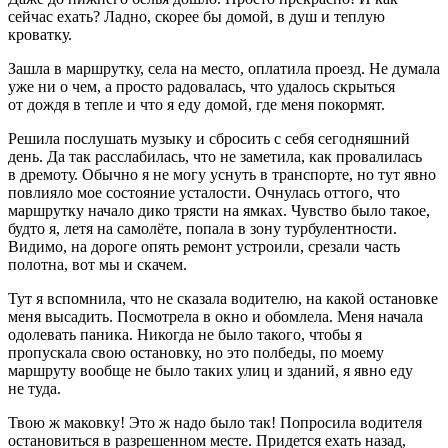
сейчас ехать? Ладно, скорее бы домой, в душ и теплую
кроватку.
Зашла в маршрутку, села на место, оплатила проезд. Не думала
уже ни о чем, а просто радовалась, что удалось скрыться
от дождя в тепле и что я еду домой, где меня покормят.
Решила послушать музыку и сбросить с себя сегодняшний
день. Да так расслабилась, что не заметила, как провалилась
в дремоту. Обычно я не могу уснуть в транспорте, но тут явно
повлияло мое состояние усталости. Очнулась оттого, что
маршрутку начало дико трясти на ямках. Чувство было такое,
будто я, летя на самолёте, попала в зону турбулентности.
Видимо, на дороге опять ремонт устроили, срезали часть
полотна, вот мы и скачем.
Тут я вспомнила, что не сказала водителю, на какой остановке
меня высадить. Посмотрела в окно и обомлела. Меня начала
одолевать паника. Никогда не было такого, чтобы я
пропускала свою остановку, но это полбеды, по моему
маршруту вообще не было таких улиц и зданий, я явно еду
не туда.
Твою ж маковку! Это ж надо было так! Попросила водителя
остановиться в разрешенном месте. Придется ехать назад,