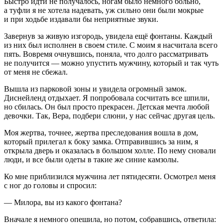
Быстро идти не получалось, ногам было немного больно,
а туфли я не хотела надевать, уж сильно они были мокрые
и при ходьбе издавали бы неприятные звуки.
Завернув за живую изгородь, увидела ещё фонтаны. Каждый
из них был исполнен в своем стиле. С моим я насчитала всего
пять. Вовремя очнувшись, поняла, что долго рассматривать
не получится — можно упустить мужчину, который и так чуть
от меня не сбежал.
Вышла из парковой зоны и увидела огромный замок.
Диснейленд отдыхает. Я попробовала сосчитать все шпили,
но сбилась. Он был просто прекрасен. Детская мечта любой
девочки. Так, Вера, подбери слюни, у нас сейчас другая цель.
Моя жертва, точнее, жертва преследования вошла в дом,
который прилегал к боку замка. Отправившись за ним, я
открыла дверь и оказалась в большом холле. По нему сновали
люди, и все были одеты в такие же синие камзолы.
Ко мне приблизился мужчина лет пятидесяти. Осмотрел меня
с ног до головы и спросил:
— Милора, вы из какого фонтана?
Вначале я немного опешила, но потом, собравшись, ответила: