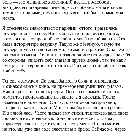
боль — это мышиные хвостики. Я всегда по-доброму
завидовала шикарным шевелюрам, особенно когда волосы
темные, с волнами, немного кудрявые, это была прямо моя
мечта.
Я стеснялась знакомиться с парнями, оттого и развилась
неуверенность в себе. Но в моей жизни появилась книга,
которая стала отправной точкой для моей новой жизни. Это
была история про девушку. Такую же обычную, такую же
неуверенную, со своими комплексами и страхами. Она чем-то
напомнила меня. Эта книга позволила мне посмотреть на себя
со стороны, увидеть себя глазами других людей, так же как я
смотрела на героиню этой книги. И я смогла полюбить себя.
Найти себя.
Теперь я замужем. До свадьбы долго были в отношениях.
Познакомились в кино, на премьере нашумевшего фильма.
Наши кресла оказались рядом. Он начал комментировать
моменты, происходящие на экране, а я смеялась. После
обменялись номерами. Он часто звал меня на прогулки,
в парк, на каток, в кино. Мне с ним было очень интересно.
И я влюбилась. Часто писала ему стихи, так показывала свою
любовь, а ему нравилось. Конечно, не все было гладко,
характеры сложные, что у него, что у меня. Но, несмотря
на это, мы уже два года счастливы в браке. Сейчас же, через