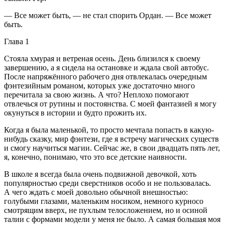
— Все может быть, — не стал спорить Ордан. — Все может
быть.
Глава 1
Стояла хмурая и ветреная осень. День близился к своему
завершению, а я сидела на остановке и ждала свой автобус.
После напряжённого рабочего дня отвлекалась очередным
фэнтезийным романом, которых уже достаточно много
перечитала за свою жизнь. А что? Неплохо помогают
отвлечься от рутины и постоянства. С моей фантазией я могу
окунуться в истории и будто прожить их.
Когда я была маленькой, то просто мечтала попасть в какую-
нибудь сказку, мир фэнтези, где я встречу магических существ
и смогу научиться магии. Сейчас же, в свои двадцать пять лет,
я, конечно, понимаю, что это все детские наивности.
В школе я всегда была очень подвижной девочкой, хоть
популярностью среди сверстников особо и не пользовалась.
А чего ждать с моей довольно обычной внешностью:
голубыми глазами, маленьким носиком, немного курносо
смотрящим вверх, не пухлым телосложением, но и осиной
талии с формами модели у меня не было. А самая большая моя