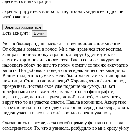
Здесь есть иллюстрация
Зарегистрируйтесь или войдите, чтобы увидеть ее и другие
изображения
Зарегистрироваться
Есть аккаунт?
Войти
Увы, юбка-карандаш высказала противоположное мнение.
От обиды я взвыла в голос. Мне так нравился этот костюм.
Задирать по пояс юбку страшно, а вдруг будет идти кто,
светить задом не сильно хочется. Так, а если ее аккуратно
надорвать сбоку по шву, то потом я смогу ее так же аккуратно
зашить. Попробовала подергать за края, ничего не выходило.
Вспомнила, что в сумке у меня были маленькие маникюрные
ножницы. Стоп, а где мои вещи? Хорошо, что в фонтане вода
прозрачная. Достала свое уже подобие на сумку. Да, вот
телефон мой не выжил. Эх, жаль. Столько фотографий,
музыки, документов. Приеду домой, попробую высушить,
вдруг что-то да удастся спасти. Нашла ножнички. Аккуратно
разрезав нитки по шву с двух сторон до середины бедра, опять
подтянулась и в этот раз с лёгкостью перекинула ногу.
Оказавшись на земле, села попой прямо у фонтана и начала
осматриваться. То, что я увидела, разбудило во мне сразу уйму