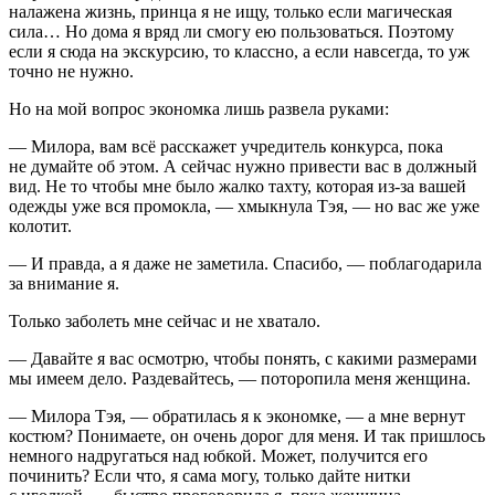
налажена жизнь, принца я не ищу, только если магическая
сила… Но дома я вряд ли смогу ею пользоваться. Поэтому
если я сюда на экскурсию, то классно, а если навсегда, то уж
точно не нужно.
Но на мой вопрос экономка лишь развела руками:
— Милора, вам всё расскажет учредитель конкурса, пока
не думайте об этом. А сейчас нужно привести вас в должный
вид. Не то чтобы мне было жалко тахту, которая из-за вашей
одежды уже вся промокла, — хмыкнула Тэя, — но вас же уже
колотит.
— И правда, а я даже не заметила. Спасибо, — поблагодарила
за внимание я.
Только заболеть мне сейчас и не хватало.
— Давайте я вас осмотрю, чтобы понять, с какими размерами
мы имеем дело. Раздевайтесь, — поторопила меня женщина.
— Милора Тэя, — обратилась я к экономке, — а мне вернут
костюм? Понимаете, он очень дорог для меня. И так пришлось
немного надругаться над юбкой. Может, получится его
починить? Если что, я сама могу, только дайте нитки