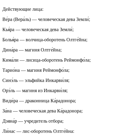
Действующие лица:
Ве́ра (Вера́ль) — человеческая дева Земли́;
Кья́ра — человеческая дева Земли́;
Болья́ра — волчица-оборотень Олтге́йна;
Дина́ра — магиня Олтге́йна;
Кима́ли — лисица-оборотень Реймонфо́ла;
Тарио́на — магиня Реймонфо́ла;
Синэ́ль — эльфийка Инкарви́ля;
Орэ́ль — магиня из Инкарви́ля;
Види́ра — драконница Ка́радонора;
За́на — человеческая дева Ка́радонора;
Дэяна́р — учредитель отбора;
Ли́нас — лис-оборотень Олтге́йна: