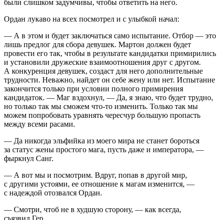
были слишком задумчивы, чтобы ответить на него.
Ордан лукаво на всех посмотрел и с улыбкой начал:
— А в этом и будет заключаться само испытание. Отбор — это
лишь предлог для сбора девушек. Мартон должен будет
провести его так, чтобы в результате кандидатки примирились
и установили дружеские взаимоотношения друг с другом.
А конкуренция девушек, создаст для него дополнительные
трудности. Неважно, найдет он себе жену или нет. Испытание
закончится только при условии полного примирения
кандидаток. — Маг вздохнул, — Да, я знаю, что будет трудно,
но только так мы сможем что-то изменить. Только так мы
можем попробовать уравнять чересчур большую пропасть
между всеми расами.
— Да никогда эльфийка из моего мира не станет бороться
за статус жены простого мага, пусть даже и императора, —
фыркнул Санг.
— А вот мы и посмотрим. Вдруг, попав в другой мир,
с другими устоями, ее отношение к магам изменится, —
с надеждой отозвался Ордан.
— Смотри, чтоб не в худшую сторону, — как всегда,
съязвил Гер.