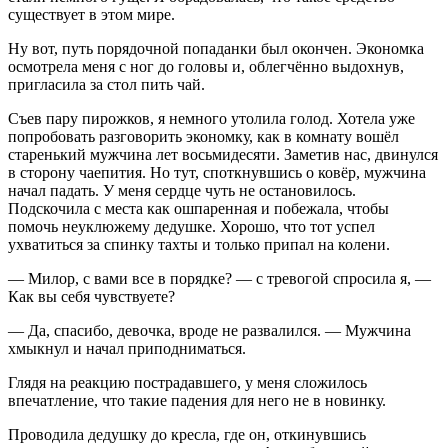
существует в этом мире.
Ну вот, путь порядочной попаданки был окончен. Экономка
осмотрела меня с ног до головы и, облегчённо выдохнув,
пригласила за стол пить чай.
Съев пару пирожков, я немного утолила голод. Хотела уже
попробовать разговорить экономку, как в комнату вошёл
старенький мужчина лет восьмидесяти. Заметив нас, двинулся
в сторону чаепития. Но тут, споткнувшись о ковёр, мужчина
начал падать. У меня сердце чуть не остановилось.
Подскочила с места как ошпаренная и побежала, чтобы
помочь неуклюжему дедушке. Хорошо, что тот успел
ухватиться за спинку тахты и только припал на колени.
— Милор, с вами все в порядке? — с тревогой спросила я, —
Как вы себя чувствуете?
— Да, спасибо, девочка, вроде не развалился. — Мужчина
хмыкнул и начал приподниматься.
Глядя на реакцию пострадавшего, у меня сложилось
впечатление, что такие падения для него не в новинку.
Проводила дедушку до кресла, где он, откинувшись