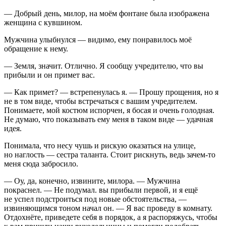
— Добрый день, милор, на моём фонтане была изображена
женщина с кувшином.
Мужчина улыбнулся — видимо, ему понравилось моё
обращение к нему.
— Земля, значит. Отлично. Я сообщу учредителю, что вы
прибыли и он примет вас.
— Как примет? — встрепенулась я. — Прошу прощения, но я
не в том виде, чтобы встречаться с вашим учредителем.
Понимаете, мой костюм испорчен, я босая и очень голодная.
Не думаю, что показывать ему меня в таком виде — удачная
идея.
Понимала, что несу чушь и рискую оказаться на улице,
но наглость — сестра таланта. Стоит рискнуть, ведь зачем-то
меня сюда забросило.
— Оу, да, конечно, извините, милора. — Мужчина
покраснел. — Не подумал. вы прибыли первой, и я ещё
не успел подстроиться под новые обстоятельства, —
извиняющимся тоном начал он. — Я вас проведу в комнату.
Отдохнёте, приведете себя в порядок, а я распоряжусь, чтобы