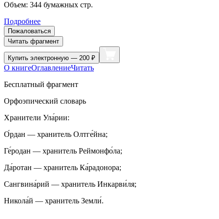
Объем:
344
бумажных стр.
Подробнее
Пожаловаться
Читать фрагмент
Купить
электронную — 200 ₽
О книге
Оглавление
Читать
Бесплатный фрагмент
Орфоэпический словарь
Хранители Ула́рии:
О́рдан — хранитель Олтге́йна;
Ге́родан — хранитель Реймонфо́ла;
Да́ротан — хранитель Ка́радонора;
Сангвина́рий — хранитель Инкарви́ля;
Никола́й — хранитель Земли́.