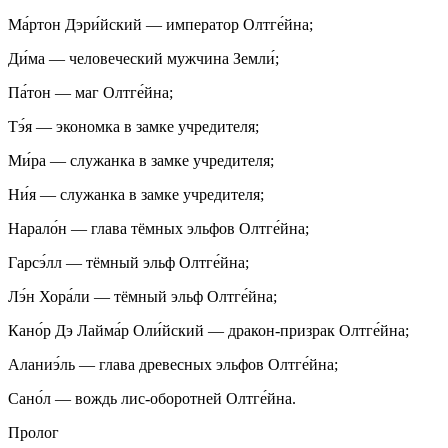
Ма́ртон Дэри́йский — император Олтге́йна;
Ди́ма — человеческий мужчина Земли́;
Па́тон — маг Олтге́йна;
Тэ́я — экономка в замке учредителя;
Ми́ра — служанка в замке учредителя;
Ни́я — служанка в замке учредителя;
Нарало́н — глава тёмных эльфов Олтге́йна;
Гарсэ́лл — тёмный эльф Олтге́йна;
Лэ́н Хора́ли — тёмный эльф Олтге́йна;
Кано́р Дэ Лайма́р Оли́йский — дракон-призрак Олтге́йна;
Аланиэ́ль — глава древесных эльфов Олтге́йна;
Сано́л — вождь лис-оборотней Олтге́йна.
Пролог