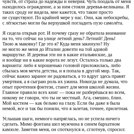
чувств, от страха до надежды и неверия. Чуть поодаль от меня
находилось ограждение, а за ним стояли деревья-великаны. Я
таких сроду не видела, мне кажется, что такие просто
не существуют. По крайней мере у нас. Они, как небоскребы,
с лёгкостью могли бы верхушкой погладить пузо самолёта.
Я сидела открыв рот. И почему сразу не обратила внимание
на то, что сейчас на улице летний день? Летний! День!
Твою ж маковку! Где это я? Куда меня закинуло? Ну
не могло же меня до Италии довезти на той адовой
маршрутке. И деревья эти ни в какие итальянские, да
и вообще ни в какие ворота не лезут. Осталось только два
варианта: либо я хорошенько головой приложилась, либо
сбылась моя мечта детства, и я попала в другой мир. Так,
сейчас важно заранее не радоваться, а то вдруг здесь правят
умертвия, а я сыграю роль их ужина. Никогда не думала, что
опыт прочтения фэнтези, станет для меня школой жизни.
Главное правило всех книг — пока не разберёшься во всем,
никому не говори, что ты не местный. Ага, смешно, блин.
Мой костюм — как бельмо на глазу. Если бы даже я была
немой, все и так бы поняли, что я залетая, точнее, прилетная.
Услышав шаги, немного напряглась, но не успела ничего
сделать. Мимо фонтана шел мужчина в синем бархатном
камзоле. Заметив меня, он споткнулся и, сглотнув, спросил: