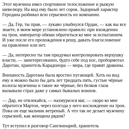
Этот мужчина имел спортивное телосложение и рыжую
шевелюру. На вид ему было лет сорок. Задорный характер
Геродана разбивал всю серьезность их компании.
— Да, Гер, ты прав, — лукаво улыбнулся Ордан, — как вы все
знаете, в моем мире установлено правило: при вхождении
на трон, император обязан обратиться ко мне за испытанием.
И уже после его прохождения я решу, давать благословение
на правление или нет.
— Да, интересно ты там придумал контролировать верхушку
власти, — заинтересованно, будто себе под нос, пробормотал
Даротан, хранитель Карадонора — мира, где правят драконы.
Внешность Даротана была яростно пугающей. Хоть на вид
ему и можно было бы дать лет тридцать пять, густые чёрные
волосы мужчины и такие же чёрные, без белков глаза
вызывали страх даже у самых бывалых воинов.
— Дар, не отвлекайся, — нахмурился маг, — скоро ко мне
обратится Мартон, через полгода у него восхождение на трон.
Пока он еще мальчик ветреный. А что так не делает мужчину
серьезней, как женщина рядом?
Тут вступил в разговор Сангвинарий, хранитель