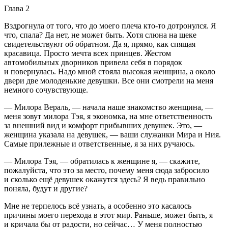
Глава 2
Вздрогнула от того, что до моего плеча кто-то дотронулся. Я
что, спала? Да нет, не может быть. Хотя слюна на щеке
свидетельствуют об обратном. Да я, прямо, как спящая
красавица. Просто мечта всех принцев. Жестом
автомобильных дворников привела себя в порядок
и повернулась. Надо мной стояла высокая женщина, а около
двери две молоденькие девушки. Все они смотрели на меня
немного сочувствующе.
— Милора Вераль, — начала наше знакомство женщина, —
меня зовут милора Тэя, я экономка, на мне ответственность
за внешний вид и комфорт прибывших девушек. Это, —
женщина указала на девушек, — ваши служанки Мира и Ния.
Самые прилежные и ответственные, я за них ручаюсь.
— Милора Тэя, — обратилась к женщине я, — скажите,
пожалуйста, что это за место, почему меня сюда забросило
и сколько ещё девушек окажутся здесь? Я ведь правильно
поняла, будут и другие?
Мне не терпелось всё узнать, а особенно это касалось
причины моего перехода в этот мир. Раньше, может быть, я
и кричала бы от радости, но сейчас… У меня полностью