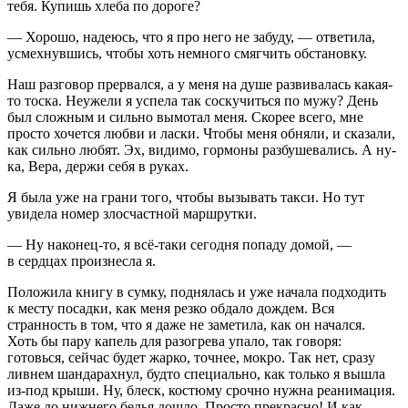
тебя. Купишь хлеба по дороге?
— Хорошо, надеюсь, что я про него не забуду, — ответила,
усмехнувшись, чтобы хоть немного смягчить обстановку.
Наш разговор прервался, а у меня на душе развивалась какая-
то тоска. Неужели я успела так соскучиться по мужу? День
был сложным и сильно вымотал меня. Скорее всего, мне
просто хочется любви и ласки. Чтобы меня обняли, и сказали,
как сильно любят. Эх, видимо, гормоны разбушевались. А ну-
ка, Вера, держи себя в руках.
Я была уже на грани того, чтобы вызывать такси. Но тут
увидела номер злосчастной маршрутки.
— Ну наконец-то, я всё-таки сегодня попаду домой, —
в сердцах произнесла я.
Положила книгу в сумку, поднялась и уже начала подходить
к месту посадки, как меня резко обдало дождем. Вся
странность в том, что я даже не заметила, как он начался.
Хоть бы пару капель для разогрева упало, так говоря:
готовься, сейчас будет жарко, точнее, мокро. Так нет, сразу
ливнем шандарахнул, будто специально, как только я вышла
из-под крыши. Ну, блеск, костюму срочно нужна реанимация.
Даже до нижнего белья дошло. Просто прекрасно! И как