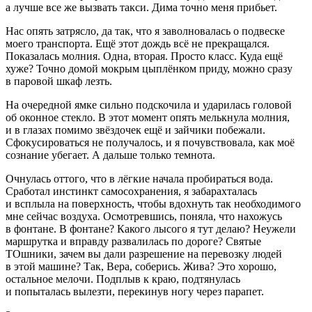
а лучше все же вызвать такси. Дима точно меня прибьет.
Нас опять затрясло, да так, что я заволновалась о подвеске
моего транспорта. Ещё этот дождь всё не прекращался.
Показалась молния. Одна, вторая. Просто класс. Куда ещё
хуже? Точно домой мокрым цыплёнком приду, можно сразу
в паровой шкаф лезть.
На очередной ямке сильно подскочила и ударилась головой
об оконное стекло. В этот момент опять мелькнула молния,
и в глазах помимо звёздочек ещё и зайчики побежали.
Сфокусироваться не получалось, и я почувствовала, как моё
сознание убегает. А дальше только темнота.
Очнулась оттого, что в лёгкие начала пробираться вода.
Сработал инстинкт самосохранения, я забарахталась
и всплыла на поверхность, чтобы вдохнуть так необходимого
мне сейчас воздуха. Осмотревшись, поняла, что нахожусь
в фонтане. В фонтане? Какого лысого я тут делаю? Неужели
маршрутка и вправду развалилась по дороге? Святые
ТОшники, зачем вы дали разрешение на перевозку людей
в этой машине? Так, Вера, соберись. Жива? Это хорошо,
остальное мелочи. Подплыв к краю, подтянулась
и попыталась вылезти, перекинув ногу через парапет.