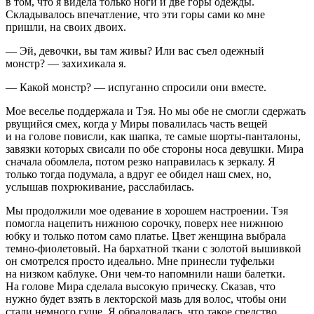
в том, что я видела только ноги и две горы одежды.
Складывалось впечатление, что эти горы сами ко мне
пришли, на своих двоих.
— Эй, девочки, вы там живы? Или вас съел одежный
монстр? — захихикала я.
— Какой монстр? — испуганно спросили они вместе.
Мое веселье поддержала и Тэя. Но мы обе не смогли сдержать
рвущийся смех, когда у Миры повалилась часть вещей
и на голове повисли, как шапка, те самые шорты-панталоны,
завязки которых свисали по обе стороны носа девушки. Мира
сначала обомлела, потом резко направилась к зеркалу. Я
только тогда подумала, а вдруг ее обидел наш смех, но,
услышав похрюкивание, расслабилась.
Мы продолжили мое одевание в хорошем настроении. Тэя
помогла нацепить нижнюю сорочку, поверх нее нижнюю
юбку и только потом само платье. Цвет женщина выбрала
темно-фиолетовый. На бархатной ткани с золотой вышивкой
он смотрелся просто идеально. Мне принесли туфельки
на низком каблуке. Они чем-то напомнили наши балетки.
На голове Мира сделала высокую прическу. Сказав, что
нужно будет взять в лекторской мазь для волос, чтобы они
стали немного гуще. Я обрадовалась, что такое средство