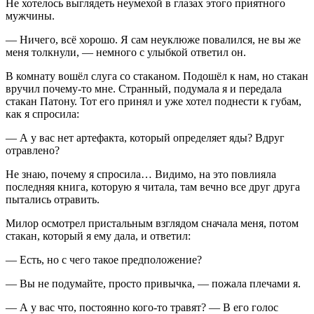
Не хотелось выглядеть неумехой в глазах этого приятного
мужчины.
— Ничего, всё хорошо. Я сам неуклюже повалился, не вы же
меня толкнули, — немного с улыбкой ответил он.
В комнату вошёл слуга со стаканом. Подошёл к нам, но стакан
вручил почему-то мне. Странный, подумала я и передала
стакан Патону. Тот его принял и уже хотел поднести к губам,
как я спросила:
— А у вас нет артефакта, который определяет яды? Вдруг
отравлено?
Не знаю, почему я спросила… Видимо, на это повлияла
последняя книга, которую я читала, там вечно все друг друга
пытались отравить.
Милор осмотрел пристальным взглядом сначала меня, потом
стакан, который я ему дала, и ответил:
— Есть, но с чего такое предположение?
— Вы не подумайте, просто привычка, — пожала плечами я.
— А у вас что, постоянно кого-то травят? — В его голос