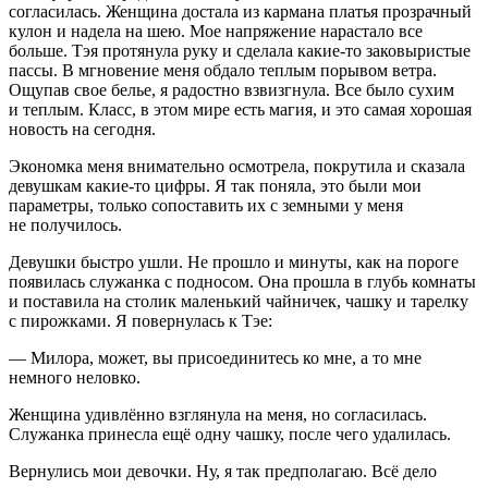
согласилась. Женщина достала из кармана платья прозрачный
кулон и надела на шею. Мое напряжение нарастало все
больше. Тэя протянула руку и сделала какие-то заковыристые
пассы. В мгновение меня обдало теплым порывом ветра.
Ощупав свое белье, я радостно взвизгнула. Все было сухим
и теплым. Класс, в этом мире есть магия, и это самая хорошая
новость на сегодня.
Экономка меня внимательно осмотрела, покрутила и сказала
девушкам какие-то цифры. Я так поняла, это были мои
параметры, только сопоставить их с земными у меня
не получилось.
Девушки быстро ушли. Не прошло и минуты, как на пороге
появилась служанка с подносом. Она прошла в глубь комнаты
и поставила на столик маленький чайничек, чашку и тарелку
с пирожками. Я повернулась к Тэе:
— Милора, может, вы присоединитесь ко мне, а то мне
немного неловко.
Женщина удивлённо взглянула на меня, но согласилась.
Служанка принесла ещё одну чашку, после чего удалилась.
Вернулись мои девочки. Ну, я так предполагаю. Всё дело