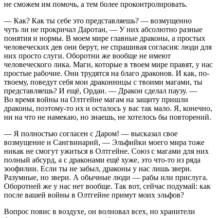
не сможем им помочь, а тем более проконтролировать.
— Как? Как ты себе это представляешь? — возмущенно
чуть ли не прокричал Даротан, — У них абсолютно разные
понятия и нормы. В моем мире главные драконы, а простых
человеческих дев они берут, не спрашивая согласия: люди для
них просто слуги. Оборотни же вообще не имеют
человеческого лика. Маги, которые в твоем мире правят, у нас
простые рабочие. Они трудятся на благо драконов. И как, по-
твоему, поведут себя мои драконницы с твоими магами, ты
представляешь? И ещё, Ордан. — Дракон сделал паузу. —
Во время войны на Олтгейне магам на защиту пришли
драконы, поэтому-то их и осталось у вас так мало. Я, конечно,
ни на что не намекаю, но знаешь, не хотелось бы повторений.
— Я полностью согласен с Даром! — высказал свое
возмущение и Сангвинарий, — Эльфийки моего мира тоже
никак не смогут ужиться в Олтгейне. Союз с магами для них
полный абсурд, а с драконами ещё хуже, это что-то из ряда
зоофилии. Если ты не забыл, драконы у нас лишь звери.
Разумные, но звери. А обычные люди — рабы или прислуга.
Оборотней же у нас нет вообще. Так вот, сейчас подумай: как
после вашей войны в Олтгейне примут моих эльфов?
Вопрос повис в воздухе, он волновал всех, но хранители