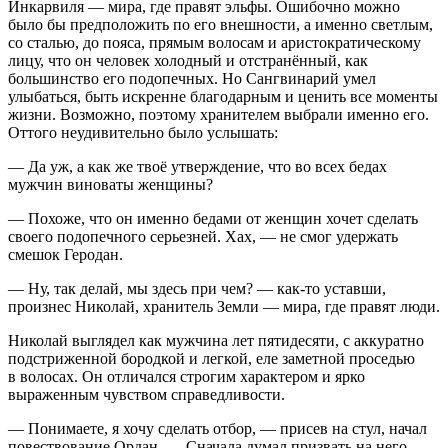
Инкарвиля — мира, где правят эльфы. Ошибочно можно
было бы предположить по его внешности, а именно светлым,
со сталью, до пояса, прямым волосам и аристократическому
лицу, что он человек холодный и отстранённый, как
большинство его подопечных. Но Сангвинарий умел
улыбаться, быть искренне благодарным и ценить все моменты
жизни. Возможно, поэтому хранителем выбрали именно его.
Оттого неудивительно было услышать:
— Да уж, а как же твоё утверждение, что во всех бедах
мужчин виноваты женщины?
— Похоже, что он именно бедами от женщин хочет сделать
своего подопечного серьезней. Хах, — не смог удержать
смешок Геродан.
— Ну, так делай, мы здесь при чем? — как-то уставши,
произнес Николай, хранитель Земли — мира, где правят люди.
Николай выглядел как мужчина лет пятидесяти, с аккуратно
подстриженной бородкой и легкой, еле заметной проседью
в волосах. Он отличался строгим характером и ярко
выраженным чувством справедливости.
— Понимаете, я хочу сделать отбор, — присев на стул, начал
повествование Ордан. — Сначала думал призвать на него