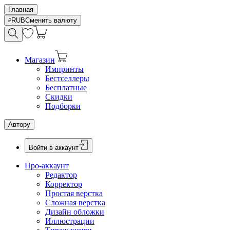
Главная
RUB
Сменить валюту
Магазин
Импринты
Бестселлеры
Бесплатные
Скидки
Подборки
Автору
Войти в аккаунт
Про-аккаунт
Редактор
Корректор
Простая верстка
Сложная верстка
Дизайн обложки
Иллюстрации