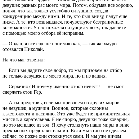
девушек разных рас моего мира. Потом, обдумав все хорошо,
понял, что так только усугублю ситуацию, создав
конкуренцию между ними. И те, кто был внизу, падут еще
ниже. А те, кто возвышался, почувствуют безграничные
возможности. У нас похожая ситуация у всех, так давайте
с помощью моего отбора её исправим.
— Ордан, я все еще не понимаю как, — так же хмуро
отозвался Николай.
На что маг ответил:
— Если вы дадите свое добро, то мы призовем на отбор
не только девушек из моего мира, но и из ваших.
— Серьезно? И почему именно отбор невест? — не смог
сдержать стон Гер.
— А ты представь, если мы призовем из других миров
не девушек, а мужчин. Воинов, которые склонны
к жестокости и насилию. Это уже будет не примирительная
миссия, а карательная. Я не спорю, девушки тоже коварны,
но это меньшее из зол. Я хочу столкнуть наши миры в виде
прекрасных представительниц. Если мы этого не сделаем
сейчас, то позже они столкнутся сами. И мы уже ничем