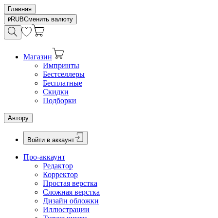
Главная
RUB
Сменить валюту
Магазин
Импринты
Бестселлеры
Бесплатные
Скидки
Подборки
Автору
Войти в аккаунт
Про-аккаунт
Редактор
Корректор
Простая верстка
Сложная верстка
Дизайн обложки
Иллюстрации