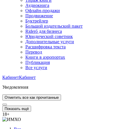
Тираж книги
Аудиокнига
Офлайн-продажи
Продвижение
Буктрейлер
Большой издательский пакет
Rideró для бизнеса
Юридический советник
Дополнительные услуги
Расшифровка текста
Перевод
Книги в аэропортах
Публикация
Все услуги
Кабинет
Кабинет
Уведомления
Отметить все как прочитанные
Показать ещё
18
+