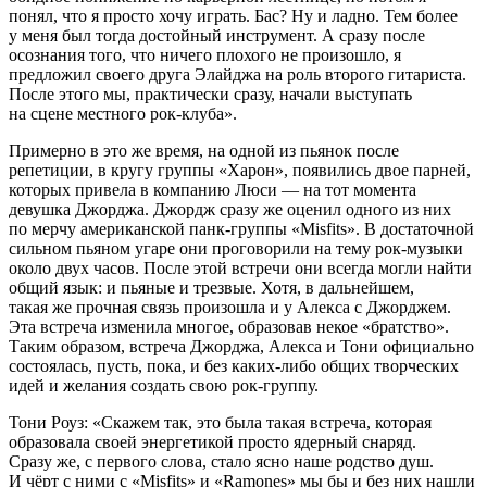
понял, что я просто хочу играть. Бас? Ну и ладно. Тем более
у меня был тогда достойный инструмент. А сразу после
осознания того, что ничего плохого не произошло, я
предложил своего друга Элайджа на роль второго гитариста.
После этого мы, практически сразу, начали выступать
на сцене местного рок-клуба».
Примерно в это же время, на одной из пьянок после
репетиции, в кругу группы «Харон», появились двое па
рне
й,
которых привела в компанию Люси — на тот момента
девушка Джорджа. Джордж сразу же оценил одного из них
по мерчу
америк
анской панк-группы «Misfits». В достаточной
сильном пьяном угаре они проговорили на тему рок-музыки
около двух часов. После этой встречи они всегда могли найти
общий язык: и пьяные и трезвые. Хотя, в дальнейшем,
такая же прочная связь произошла и у Алекса с Джорджем.
Эта встреча изменила многое, образовав некое «братство».
Таким образом, встреча Джорджа, Алекса и Тони официально
состоялась, пусть, пока, и без каких-либо общих творческих
идей и желания создать свою рок-группу.
Тони Роуз: «Скажем так, это была такая встреча, которая
образовала своей энергетикой просто ядерный снаряд.
Сразу же, с первого слова, стало ясно наше родство душ.
И чёрт с ними с «Misfits» и «Ramones» мы бы и без них нашли