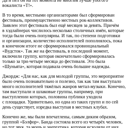
Да и пел он на тот момента не многим лучше убогого
вокалиста «Т!».
В то время, местными организаторами был сформирован
фестиваль, преимущественно местных рок-коллективов.
Заявлен этот фестиваль был ещё месяцев за девять. Причём
в хэдлайнерах числилось несколько столичных имён, которые
тогда были очень популярны. И так, по степени подготовки
и организации, количество исполнителей пополнялось, пока
в конечном итоге не сформировался провинциальный
«Вудсток». Так же на фестиваль, в последний момент,
включили группу, которая окончательно сформировалась
только за три-четыре месяца до фестиваля. Это была
«Шуньята», которая подавала очень
боль
шие надежды.
Джордж: «Для нас, как для молодой группы, это мероприятие
было очень познавательно и полезно, так как там выступало
много исполнителей тяжёлых жанров метал-музыки. Конечно,
там выступали и шлаковые группы, например, при
выступлении которых, половина публики уходила
с площадки. Удивительно, но одна из таких групп и по сей
день существует, изредка выступая в местных клубах.
Конечно же, мы были впечатлены, самым диким образом,
группой «Бэлфор». Банда состояла всего из четырёх человек,
но тот звук, та мощь и энергетика, которая исходяли от них,