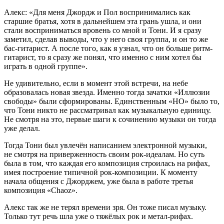
Алекс: «Для меня Джордж и Пол воспринимались как
старшие братья, хотя в дальнейшем эта грань ушла, и они
стали восприниматься вровень со мной и Тони. И я сразу
заметил, сделав выводы, что у него своя группа, и он то же
бас-гитарист. А после того, как я узнал, что он
боль
ше ритм-
гитарист, то я сразу же понял, что именно с ним хотел бы
играть в одной группе».
Не удивительно, если в момент этой встречи, на небе
образовалась новая звезда. Именно тогда зачатки «Иллюзии
свободы» были сформированы. Единственным «НО» было то,
что Тони никто не рассматривал как музыкальную единицу.
Не смотря на это, первые шаги к сочинению музыки он тогда
уже делал.
Тогда Тони был увлечён написанием электронной музыки,
не смотря на приверженность своим рок-идеалам. Но суть
была в том, что каждая его композиция строилась на рифах,
имея построение типичной рок-композиции. К моменту
начала общения с Джорджем, уже была в работе третья
композиция «Chaoz».
Алекс так же не терял времени зря. Он тоже писал музыку.
Только тут речь шла уже о тяжёлых рок и метал-рифах.