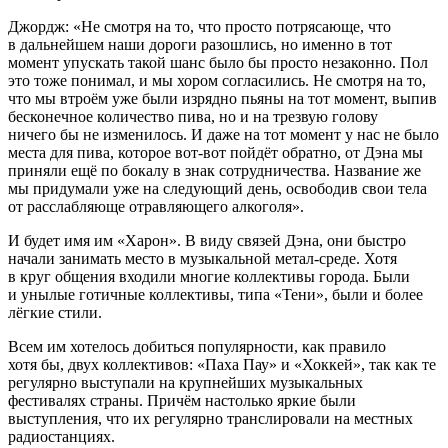
Джордж: «Не смотря на то, что просто потрясающе, что
в дальнейшем наши дороги разошлись, но именно в тот
момент упускать такой шанс было бы просто незаконно. Пол
это тоже понимал, и мы хором согласились. Не смотря на то,
что мы втроём уже были изрядно пьяны на тот момент, выпив
бесконечное количество пива, но и на трезвую голову
ничего бы не изменилось. И даже на тот момент у нас не было
места для пива, которое вот-вот пойдёт обратно, от Дэна мы
приняли ещё по бокалу в знак сотрудничества. Название же
мы придумали уже на следующий день, освободив свои тела
от расслабляюще отравляющего
алкогол
я».
И будет имя им «Харон». В виду связей Дэна, они быстро
начали занимать место в музыкальной метал-среде. Хотя
в круг общения входили многие коллективы города. Были
и унылые готичные коллективы, типа «Тени», были и более
лёгкие стили.
Всем им хотелось добиться популярности, как правило
хотя бы, двух коллективов: «Паха Пау» и «Хоккей», так как те
регулярно выступали на крупнейших музыкальных
фестивалях страны. Причём настолько яркие были
выступления, что их регулярно транслировали на местных
радиостанциях.