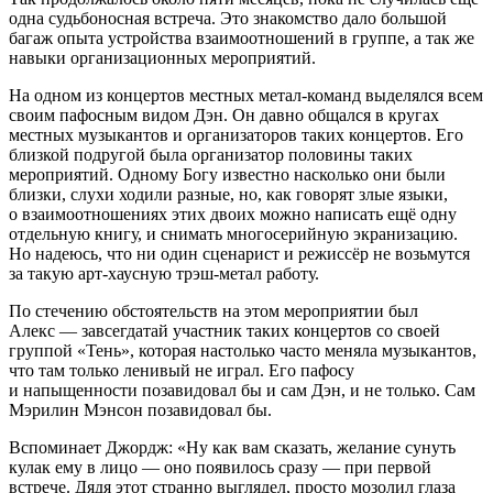
одна судьбоносная встреча. Это знакомство дало
боль
шой
багаж опыта устройства взаимоотношений в группе, а так же
навыки организационных мероприятий.
На одном из концертов местных метал-команд выделялся всем
своим пафосным видом Дэн. Он давно общался в кругах
местных музыкантов и организаторов таких концертов. Его
близкой подругой была организатор половины таких
мероприятий. Одному Богу известно насколько они были
близки, слухи ходили разные, но, как говорят злые языки,
о взаимоотношениях этих двоих можно написать ещё одну
отдельную книгу, и снимать многосерийную экранизацию.
Но надеюсь, что ни один сценарист и режиссёр не возьмутся
за такую арт-хаусную трэш-метал работу.
По стечению обстоятельств на этом мероприятии был
Алекс — завсегдатай участник таких концертов со своей
группой «Тень», которая настолько часто меняла музыкантов,
что там только ленивый не играл. Его пафосу
и напыщенности позавидовал бы и сам Дэн, и не только. Сам
Мэрилин Мэ
нсо
н позавидовал бы.
Вспоминает Джордж: «Ну как вам сказать, желание сунуть
кулак ему в лицо — оно появилось сразу — при первой
встрече. Дядя этот странно выглядел, просто мозолил глаза