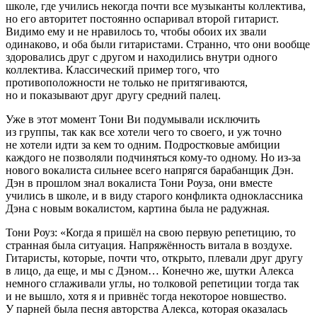
школе, где учились некогда почти все музыканты коллектива,
но его авторитет постоянно оспаривал второй гитарист.
Видимо ему и не нравилось то, чтобы обоих их звали
одинаково, и оба были гитаристами. Странно, что они вообще
здоровались друг с другом и находились внутри одного
коллектива. Классический пример того, что
противоположности не только не притягиваются,
но и показывают друг другу средний палец.
Уже в этот момент Тони Ви подумывали исключить
из группы, так как все хотели чего то своего, и уж точно
не хотели идти за кем то одним.
Подрост
ковые амбиции
каждого не позволяли подчиняться кому-то одному. Но из-за
нового вокалиста сильнее всего напрягся барабанщик Дэн.
Дэн в прошлом знал вокалиста Тони Роуза, они вместе
учились в школе, и в виду старого конфликта одноклассника
Дэна с новым вокалистом, картина была не радужная.
Тони Роуз: «Когда я пришёл на свою первую репетицию, то
странная была ситуация. Напряжённость витала в воздухе.
Гитаристы, которые, почти что, открыто, плевали друг другу
в лицо, да еще, и мы с Дэном… Конечно же, шутки Алекса
немного сглаживали углы, но толковой репетиции тогда так
и не вышло, хотя я и привнёс тогда некоторое новшество.
У па
рне
й была песня авторства Алекса, которая оказалась