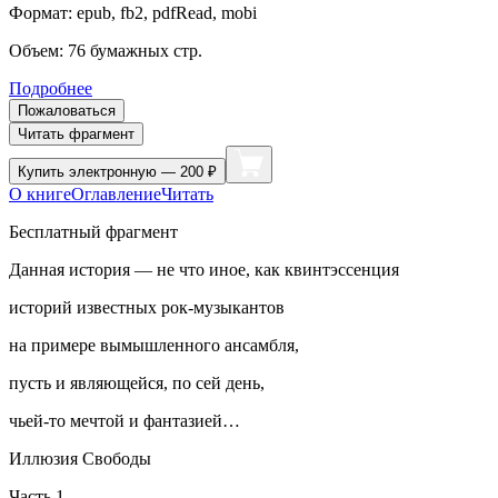
Формат:
epub, fb2, pdfRead, mobi
Объем:
76
бумажных стр.
Подробнее
Пожаловаться
Читать фрагмент
Купить
электронную — 200 ₽
О книге
Оглавление
Читать
Бесплатный фрагмент
Данная история — не что иное, как квинтэссенция
историй известных рок-музыкантов
на примере вымышленного ансамбля,
пусть и являющейся, по сей день,
чьей-то мечтой и фантазией…
Иллюзия Свободы
Часть 1