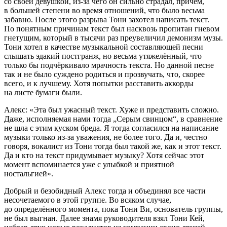
со своей девушкой, из-за чего он сильно страдал, причём,
в
боль
шей степени во время отношений, что было весьма
забавно. После этого разрыва Тони захотел написать текст.
По понятным причинам текст был насквозь пропитан гневом
гнетущим, который в тысячи раз преувеличил демонизм музы.
Тони хотел в качестве музыкальной составляющей песни
слышать эдакий постгранж, но весьма утяжелённый, что
только бы подчёркивало мрачность текста. Но данной песне
так и не было суждено родиться и прозвучать, что, скорее
всего, и к лучшему. Хотя попытки расставить аккорды
на листе бумаги были.
Алекс: «Эта был ужасный текст. Хуже и представить сложно.
Даже, исполняемая нами тогда „Серым свинцом“, в сравнение
не шла с этим куском бреда. Я тогда согласился на написание
музыки только из-за уважения, не более того. Да и, честно
говоря, вокалист из Тони тогда был такой же, как и этот текст.
Да и кто на текст придумывает музыку? Хотя сейчас этот
момент вспоминается уже с улыбкой и приятной
ностальгией».
Добрый и безобидный Алекс тогда и объединял все части
несочетаемого в этой группе. Во всяком случае,
до определённого момента, пока Тони Ви, основатель группы,
не был выгнан. Далее знамя руководителя взял Тони Кей,