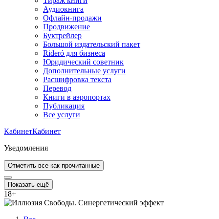
Тираж книги
Аудиокнига
Офлайн-продажи
Продвижение
Буктрейлер
Большой издательский пакет
Rideró для бизнеса
Юридический советник
Дополнительные услуги
Расшифровка текста
Перевод
Книги в аэропортах
Публикация
Все услуги
Кабинет
Кабинет
Уведомления
Отметить все как прочитанные
Показать ещё
18
+