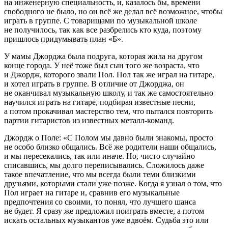
на инженерную специальность, и, казалось бы, времени
свободного не было, но он всё же делал всё возможное, чтобы
играть в группе. С товарищами по музыкальной школе
не получилось, так как все разбрелись кто куда, поэтому
пришлось придумывать план «Б».
У мамы Джорджа была подруга, которая жила на другом
конце города. У неё тоже был сын того же возраста, что
и Джордж, которого звали Пол. Пол так же играл на гитаре,
и хотел играть в группе. В отличие от Джорджа, он
не оканчивал музыкальную школу, и так же самостоятельно
научился играть на гитаре, подбирая известные песни,
а потом прокачивал мастерство тем, что пытался повторить
партии гитаристов из известных металл-команд.
Джордж о Поле: «С Полом мы давно были знакомы, просто
не особо близко общались. Всё же родители наши общались,
и мы пересекались, так или иначе. Но, чисто случайно
списавшись, мы долго переписывались. Сложилось даже
такое впечатление, что мы всегда были теми близкими
друзьями, которыми стали уже позже. Когда я узнал о том, что
Пол играет на гитаре и, сравнив его музыкальные
предпочтения со своими, то понял, что лучшего шанса
не будет. Я сразу же предложил поиграть вместе, а потом
искать остальных музыкантов уже вдвоём. Судьба это или