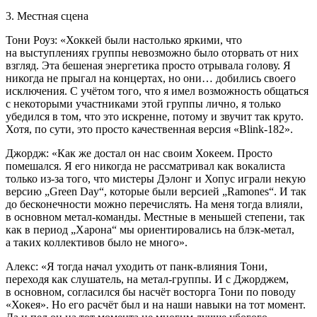
3. Местная сцена
Тони Роуз: «Хоккей были настолько яркими, что
на выступлениях группы невозможно было оторвать от них
взгляд. Эта бешеная энергетика просто отрывала голову. Я
никогда не прыгал на концертах, но они… добились своего
исключения. С учётом того, что я имел возможность общаться
с некоторыми участниками этой группы лично, я только
убедился в том, что это искренне, потому и звучит так круто.
Хотя, по сути, это просто качественная версия «Blink-182».
Джордж: «Как же достал он нас своим Хокеем. Просто
помешался. Я его никогда не рассматривал как вокалиста
только из-за того, что мистеры Дэлонг и Хопус играли некую
версию „Green Day“, которые были версией „Ramones“. И так
до бесконечности можно перечислять. На меня тогда влияли,
в основном метал-команды. Местные в меньшей степени, так
как в период „Харона“ мы ориентировались на блэк-метал,
а таких коллективов было не много».
Алекс: «Я тогда начал уходить от панк-влияния Тони,
переходя как слушатель, на метал-группы. И с Джорджем,
в основном, согласился бы насчёт восторга Тони по поводу
«Хокея». Но его расчёт был и на наши навыки на тот момент.