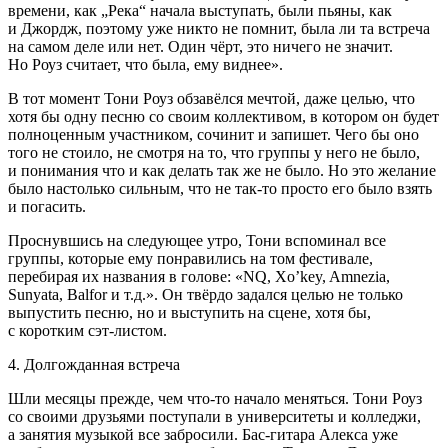
времени, как „Река“ начала выступать, были пьяны, как
и Джордж, поэтому уже никто не помнит, была ли та встреча
на самом деле или нет. Один чёрт, это ничего не значит.
Но Роуз считает, что была, ему виднее».
В тот момент Тони Роуз обзавёлся мечтой, даже целью, что
хотя бы одну песню со своим коллективом, в котором он будет
полноценным участником, сочинит и запишет. Чего бы оно
того не стоило, не смотря на то, что группы у него не было,
и пон
иман
ия что и как делать так же не было. Но это желание
было настолько сильным, что не так-то просто его было взять
и погасить.
П
росн
увшись на следующее утро, Тони вспоминал все
группы, которые ему понравились на том фестивале,
перебирая их названия в голове: «NQ, Xo’key, Amnezia,
Sunyata, Balfor и т.д.». Он твёрдо задался целью не только
выпустить песню, но и выступить на сцене, хотя бы,
с коротким сэт-листом.
4. Долгожданная встреча
Шли месяцы прежде, чем что-то начало меняться. Тони Роуз
со своими друзьями поступали в университеты и колледжи,
а занятия музыкой все забросили. Бас-гитара Алекса уже