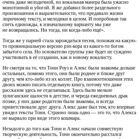
очень даже мелодичной, но вокальная манера была ужасно
монотонной и убогой. Я же добавил более раздельного
произношения и выразительности, что предавало жизни
лиричному тексту, и мелодики в целом. И попробовав так
спеть единожды, к изначальному варианту мы уже
не возвращались. Ни тогда, ни когда-либо ещё».
Тогда же у па
рне
й стала зарождаться песня, похожая на какую-
то провинциальную версию рэп-кора из какого-то богом
забытого села. Но основателю группы уже будет не суждено
участвовать в её создании, как и новому вокалисту.
Не смотря на то, что Тони Роуз и Алекс были знакомы дольше
остальных, помимо этого, они были роднее и ближе друг
другу, чем кто-либо из их коллег. Про взаимоотношения этих
двоих можно писать отдельную книгу, потому что даже
рассказом здесь не отделаешься. Здесь были мелкие
хули
ганские шалости в детстве, и череда ежедневных драк
позже, у них даже родители были знакомы, и всегда
приветствовали друг друга. Алекс даже был тем, кто впервые
увидел тексты Тони. Странно лишь одно — это то, что Алекса
не вырвало при виде этого кошмара.
Незадолго до того как Тони и Алекс начали совместную
творческую деятельность, Тони окончательно расстался