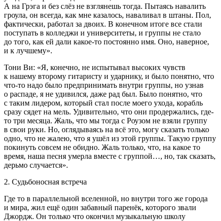
А на Грэга и без слёз не взглянешь тогда. Пытаясь навалить
гроула, он всегда, как мне казалось, наваливал в штаны. Пол,
фактически, работал за двоих. В конечном итоге все стали
поступать в колледжи и университеты, и группы не стало
до того, как ей дали какое-то постоянно имя. Оно, наверное,
и к лучшему».
Тони Ви: «Я, конечно, не испытывал высоких чувств
к нашему второму гитаристу и ударнику, и было понятно, что
что-то надо было предпринимать внутри группы, но узнав
о распаде, я не удивился, даже рад был. Было понятно, что
с таким лидером, который стал после моего ухода, корабль
сразу сядет на мель. Удивительно, что они продержались, где-
то три месяца. Жаль, что мы тогда с Роузом не взяли группу
в свои руки. Но, оглядываясь на всё это, могу сказать только
одно, что не жалею, что я ушёл из этой группы. Такую группу
покинуть совсем не обидно. Жаль только, что, на какое то
время, наша песня умерла вместе с группой…, но, так сказать,
дерьмо случается».
2. Судьбоносная встреча
Где то в параллельной вселенной, но внутри того же города
и мира, жил ещё один забавный паренёк, которого звали
Джордж. Он только что окончил музыкальную школу