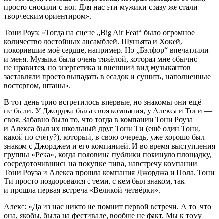
просто сносили с ног. Для нас эти мужики сразу же стали
творческим ориентиром».
Тони Роуз: «Тогда на сцене „Big Air Feat“ было огромное
количество достойных ансамблей. Шуньята и Хокей,
покорившие моё сердце, например. Но „Бэлфор“ впечатлили
и меня. Музыка была очень тяжёлой, которая мне обычно
не нравится, но энергетика и внешний вид музыкантов
заставляли просто выпадать в осадок и сушить, наполненные
восторгом, штаны».
В тот день трио встретилось впервые, но знакомы они ещё
не были. У Джорджа была своя компания, у Алекса и Тони —
своя. Забавно было то, что тогда в компании Тони Роуза
и Алекса был их школьный друг Тони Ти (ещё один Тони,
какой по счёту?), который, в свою очередь, уже хорошо был
знаком с Джорджем и его компанией. И во время выступления
группы «Река», когда половина публики покинуло площадку,
сосредоточившись на покупке пива, навстречу компании
Тони Роуза и Алекса прошла компания Джорджа и Пола. Тони
Ти просто поздоровался с теми, с кем был знаком, так
и прошла первая встреча «Великой четвёрки».
Алекс: «Да из нас никто не помнит первой встречи. А то, что
она, якобы, была на фестивале, вообще не факт. Мы к тому