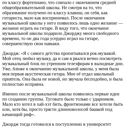
по классу фортепиано, что совпало с окончанием средней
общеобразовательной школы. Не смотря на то, что
образование получено по классу клавиш, он себя, как
гитариста, мало как воспринимал. После окончания
музыкальной школы у него появилось лишь одно желание —
желание играть на гитаре. В виду того, что окончание
музыкальной школы подарило Джорджу много свободного
времени, то он два года усердно играл на гитаре,
совершенствую свои навыки.
Джордж: «Я с самого детства пропитывался рок-музыкой.
Мой отец любил музыку, да и сам я рвался вечно посмотреть
музыкальный блок по утренним телеэфирам в выходные дни.
Уже, ближе к окончанию музыкальной школы, у меня была
моя первая акустическая гитара. Мне её отдал школьный
приятель. Она была не новой, но звучала бесподобно, и была
полностью исправна.
Именно после музыкальной школы появились первые идеи
по созданию группы. Туговато было только с ударником.
Мало кто хотел в хай-хэт бить, фронтмэнами все хотели быть
или, хотя бы, просто трясти длинноволосой башкой под
качающий риф».
Джордж тогда готовился к поступлению в университет