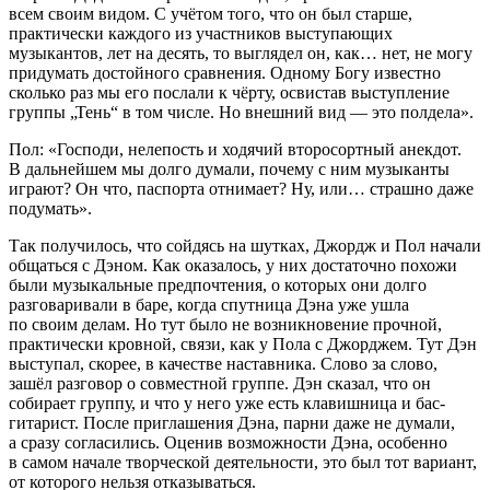
всем своим видом. С учётом того, что он был старше,
практически каждого из участников выступающих
музыкантов, лет на десять, то выглядел он, как… нет, не могу
придумать достойного сравнения. Одному Богу известно
сколько раз мы его послали к чёрту, освистав выступление
группы „Тень“ в том числе. Но внешний вид — это полдела».
Пол: «Господи, нелепость и ходячий второсортный анекдот.
В дальнейшем мы долго думали, почему с ним музыканты
играют? Он что, паспорта отнимает? Ну, или… страшно даже
подумать».
Так получилось, что сойдясь на шутках, Джордж и Пол начали
общаться с Дэном. Как оказалось, у них достаточно похожи
были музыкальные предпочтения, о которых они долго
разговаривали в баре, когда спутница Дэна уже ушла
по своим делам. Но тут было не возникновение прочной,
практически кровной, связи, как у Пола с Джорджем. Тут Дэн
выступал, скорее, в качестве наставника. Слово за слово,
зашёл разговор о совместной группе. Дэн сказал, что он
собирает группу, и что у него уже есть клавишница и бас-
гитарист. После приглашения Дэна, парни даже не думали,
а сразу согласились. Оценив возможности Дэна, особенно
в самом начале творческой деятельности, это был тот вариант,
от которого нельзя отказываться.