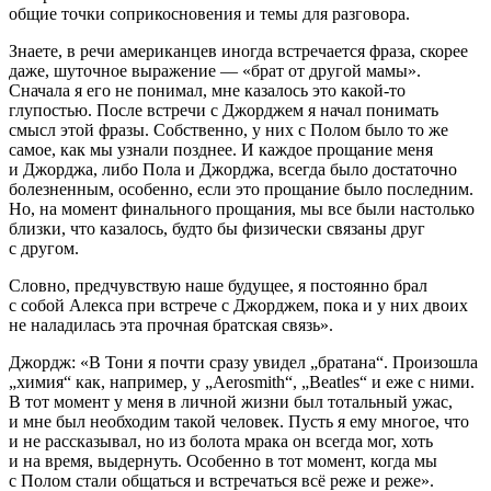
общие точки соприкосновения и темы для разговора.
Знаете, в речи
америк
анцев иногда встречается фраза, скорее
даже, шуточное выражение — «брат от другой мамы».
Сначала я его не понимал, мне казалось это какой-то
глупостью. После встречи с Джорджем я начал понимать
смысл этой фразы. Собственно, у них с Полом было то же
самое, как мы узнали позднее. И каждое прощание меня
и Джорджа, либо Пола и Джорджа, всегда было достаточно
болезненным, особенно, если это прощание было последним.
Но, на момент финального прощания, мы все были настолько
близки, что казалось, будто бы физически связаны друг
с другом.
Словно, предчувствую наше будущее, я постоянно брал
с собой Алекса при встрече с Джорджем, пока и у них двоих
не наладилась эта прочная братская связь».
Джордж: «В Тони я почти сразу увидел „братана“. Произошла
„химия“ как, например, у „Aerosmith“, „Beatles“ и еже с ними.
В тот момент у меня в личной жизни был тотальный ужас,
и мне был необходим такой человек. Пусть я ему многое, что
и не рассказывал, но из болота мрака он всегда мог, хоть
и на время, выдернуть. Особенно в тот момент, когда мы
с Полом стали общаться и встречаться всё реже и реже».