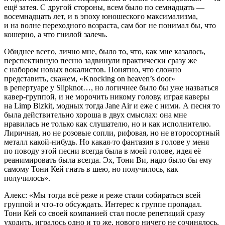
ещё затея. С другой стороны, всем было по сем
надцат
ь —
восем
надцат
ь лет, и в эпоху юношеского максимализма,
и на волне переходного возраста, сам бог не понимал бы, что
кошерно, а что гнилой залечь.
Обиднее всего, лично мне, было то, что, как мне казалось,
перспективную песню задвинули практически сразу же
с набором новых вокалистов. Понятно, что сложно
представить, скажем, «Knocking on heaven’s door»
в репертуаре у Slipknot…, но логичнее было бы уже назваться
кавер-группой, и не м
орочи
ть никому голову, играя каверы
на Limp Bizkit, модных тогда Jane Air и еже с ними. А песня то
была действительно хороша в двух смыслах: она мне
нравилась не только как слушателю, но и как исполнителю.
Лиричная, но не розовые сопли, рифовая, но не второсортный
металл какой-нибудь. Но какая-то фантазия в голове у меня
по поводу этой песни всегда была в моей голове, идея её
реанимировать была всегда. Эх, Тони Ви, надо было бы ему
самому Тони Кей гнать в шею, но получилось, как
получилось».
Алекс: «Мы тогда всё реже и реже стали собираться всей
группой и что-то обсуждать. Интерес к группе пропадал.
Тони Кей со своей компанией стал после репетиций сразу
уходить, игралось одно и то же, нового ничего не сочинялось.