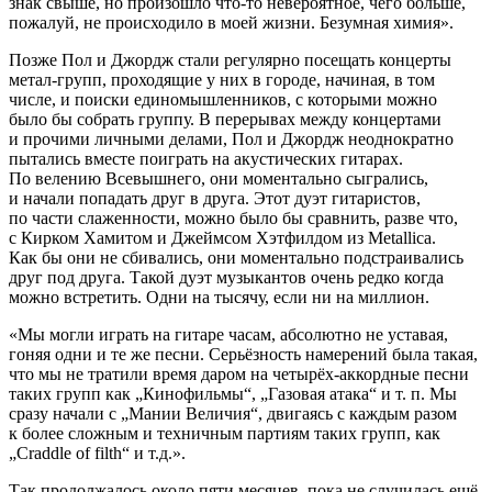
знак свыше, но произошло что-то невероятное, чего
боль
ше,
пожалуй, не происходило в моей жизни. Безумная химия».
Позже Пол и Джордж стали регулярно посещать концерты
метал-групп, проходящие у них в городе, начиная, в том
числе, и поиски единомышленников, с которыми можно
было бы собрать группу. В перерывах между концертами
и прочими личными делами, Пол и Джордж неоднократно
пытались вместе поиграть на акустических гитарах.
По велению Всевышнего, они моментально сыгрались,
и начали попадать друг в друга. Этот дуэт гитаристов,
по части слаженности, можно было бы сравнить, разве что,
с Кирком Хамитом и Джеймсом Хэтфилдом из Metallica.
Как бы они не сбивались, они моментально подстраивались
друг под друга. Такой дуэт музыкантов очень редко когда
можно встретить. Одни на тысячу, если ни на
милли
он.
«Мы могли играть на гитаре часам, абсолютно не уставая,
гоняя одни и те же песни. Серьёзность намерений была такая,
что мы не тратили время даром на четырёх-аккордные песни
таких групп как „Киноф
ильм
ы“, „Газовая атака“ и т. п. Мы
сразу начали с „Мании Величия“, двигаясь с каждым разом
к более сложным и техничным партиям таких групп, как
„Craddle of filth“ и т.д.».
Так продолжалось около пяти месяцев, пока не случилась ещё