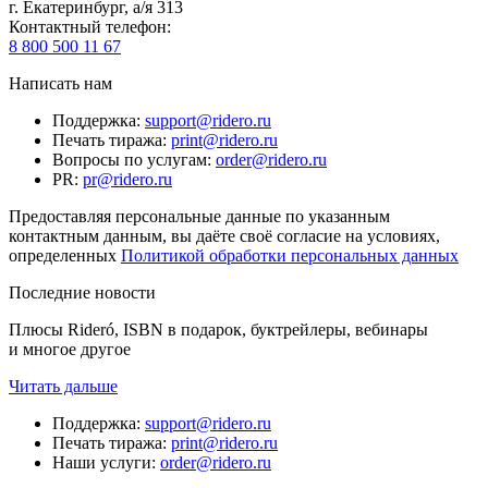
г. Екатеринбург, а/я 313
Контактный телефон
:
8 800 500 11 67
Написать нам
Поддержка
:
support@ridero.ru
Печать тиража
:
print@ridero.ru
Вопросы по услугам
:
order@ridero.ru
PR
:
pr@ridero.ru
Предоставляя персональные данные по указанным
контактным данным, вы даёте своё согласие на условиях,
определенных
Политикой обработки персональных данных
Последние новости
Плюсы Rideró, ISBN в подарок, буктрейлеры, вебинары
и многое другое
Читать дальше
Поддержка
:
support@ridero.ru
Печать тиража
:
print@ridero.ru
Наши услуги
:
order@ridero.ru