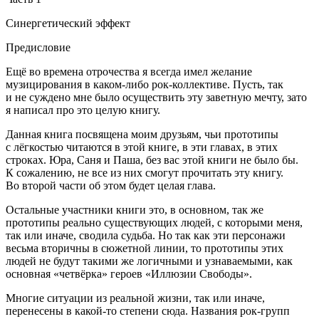
Синергетический эффект
Предисловие
Ещё во времена отрочества я всегда имел желание
музицирования в каком-либо рок-коллективе. Пусть, так
и не суждено мне было осуществить эту заветную мечту, зато
я написал про это целую книгу.
Данная книга посвящена моим друзьям, чьи прототипы
с лёгкостью читаются в этой книге, в эти главах, в этих
строках. Юра, Саня и Паша, без вас этой книги не было бы.
К сожалению, не все из них смогут прочитать эту книгу.
Во второй части об этом будет целая глава.
Остальные участники книги это, в основном, так же
прототипы реально существующих людей, с которыми меня,
так или иначе, сводила судьба. Но так как эти персонажи
весьма вторичны в сюжетной линии, то прототипы этих
людей не будут такими же логичными и узнаваемыми, как
основная «четвёрка» героев «Иллюзии Свободы».
Многие ситуации из реальной жизни, так или иначе,
перенесены в какой-то степени сюда. Названия рок-групп