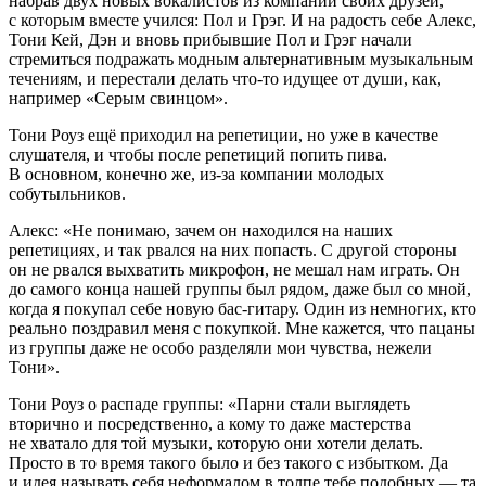
набрав двух новых вокалистов из компании своих друзей,
с которым вместе учился: Пол и Грэг. И на радость себе Алекс,
Тони Кей, Дэн и вновь прибывшие Пол и Грэг начали
стремиться подражать модным альтернативным музыкальным
течениям, и перестали делать что-то идущее от души, как,
например «Серым свинцом».
Тони Роуз ещё приходил на репетиции, но уже в качестве
слушателя, и чтобы после репетиций попить пива.
В основном, конечно же, из-за компании молодых
собутыльников.
Алекс: «Не понимаю, зачем он находился на наших
репетициях, и так рвался на них попасть. С другой стороны
он не рвался выхватить микрофон, не мешал нам играть. Он
до самого конца нашей группы был рядом, даже был со мной,
когда я покупал себе новую бас-гитару. Один из немногих, кто
реально поздравил меня с покупкой. Мне кажется, что пацаны
из группы даже не особо разделяли мои чувства, нежели
Тони».
Тони Роуз о распаде группы: «Парни стали выглядеть
вторично и посредственно, а кому то даже мастерства
не хватало для той музыки, которую они хотели делать.
Просто в то время такого было и без такого с избытком. Да
и идея называть себя неформалом в толпе тебе подобных — та