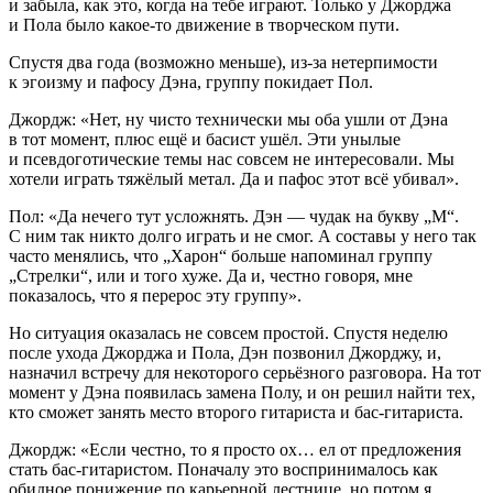
и забыла, как это, когда на тебе играют. Только у Джорджа
и Пола было какое-то движение в творческом пути.
Спустя два года (возможно меньше), из-за нетерпимости
к эгоизму и пафосу Дэна, группу покидает Пол.
Джордж: «Нет, ну чисто технически мы оба ушли от Дэна
в тот момент, плюс ещё и басист ушёл. Эти унылые
и псевдоготические темы нас совсем не интересовали. Мы
хотели играть тяжёлый метал. Да и пафос этот всё убивал».
Пол: «Да нечего тут усложнять. Дэн — чудак на букву „М“.
С ним так никто долго играть и не смог. А составы у него так
часто менялись, что „Харон“
боль
ше напоминал группу
„Стрелки“, или и того хуже. Да и, честно говоря, мне
показалось, что я перерос эту группу».
Но ситуация оказалась не совсем простой. Спустя неделю
после ухода Джорджа и Пола, Дэн позвонил Джорджу, и,
назначил встречу для некоторого серьёзного разговора. На тот
момент у Дэна появилась замена Полу, и он решил найти тех,
кто сможет занять место второго гитариста и бас-гитариста.
Джордж: «Если честно, то я просто ох… ел от предложения
стать бас-гитаристом. Поначалу это воспринималось как
обидное понижение по карьерной лестнице, но потом я