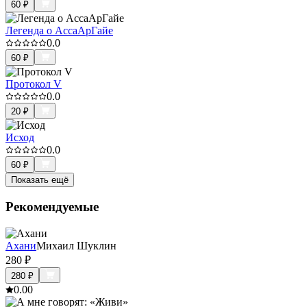
60
₽
Легенда о АссаАрГайе
0.0
60
₽
Протокол V
0.0
20
₽
Исход
0.0
60
₽
Показать ещё
Рекомендуемые
Ахани
Михаил Шуклин
280
₽
280
₽
0.0
0