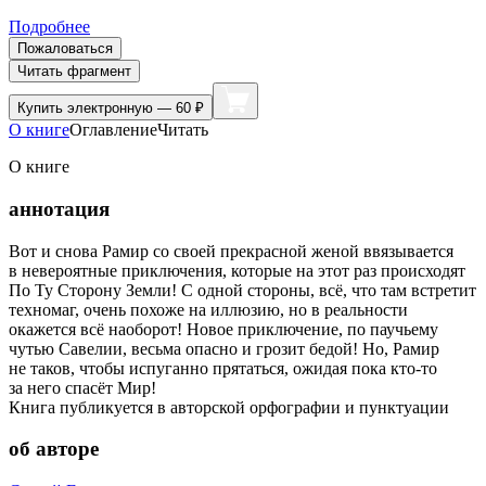
Подробнее
Пожаловаться
Читать фрагмент
Купить
электронную — 60 ₽
О книге
Оглавление
Читать
О книге
аннотация
Вот и снова Рамир со своей прекрасной женой ввязывается
в невероятные приключения, которые на этот раз происходят
По Ту Сторону Земли! С одной стороны, всё, что там встретит
техномаг, очень похоже на иллюзию, но в реальности
окажется всё наоборот! Новое приключение, по паучьему
чутью Савелии, весьма опасно и грозит бедой! Но, Рамир
не таков, чтобы испуганно прятаться, ожидая пока кто-то
за него спасёт Мир!
Книга публикуется в авторской орфографии и пунктуации
об авторе