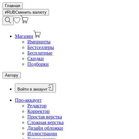
Главная
RUB
Сменить валюту
Магазин
Импринты
Бестселлеры
Бесплатные
Скидки
Подборки
Автору
Войти в аккаунт
Про-аккаунт
Редактор
Корректор
Простая верстка
Сложная верстка
Дизайн обложки
Иллюстрации