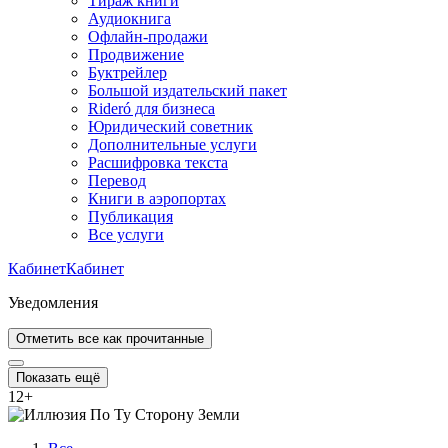
Тираж книги
Аудиокнига
Офлайн-продажи
Продвижение
Буктрейлер
Большой издательский пакет
Rideró для бизнеса
Юридический советник
Дополнительные услуги
Расшифровка текста
Перевод
Книги в аэропортах
Публикация
Все услуги
Кабинет
Кабинет
Уведомления
Отметить все как прочитанные
Показать ещё
12
+