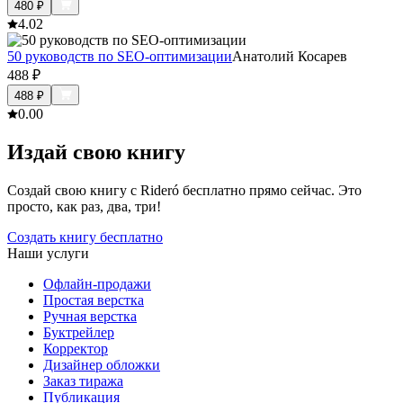
480
₽
4.0
2
50 руководств по SEO-оптимизации
Анатолий Косарев
488
₽
488
₽
0.0
0
Издай свою книгу
Создай свою книгу с Rideró бесплатно прямо сейчас. Это
просто, как раз, два, три!
Создать книгу бесплатно
Наши услуги
Офлайн-продажи
Простая верстка
Ручная верстка
Буктрейлер
Корректор
Дизайнер обложки
Заказ тиража
Публикация