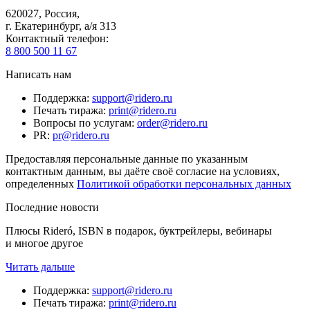
620027
,
Россия
,
г. Екатеринбург, а/я 313
Контактный телефон
:
8 800 500 11 67
Написать нам
Поддержка
:
support@ridero.ru
Печать тиража
:
print@ridero.ru
Вопросы по услугам
:
order@ridero.ru
PR
:
pr@ridero.ru
Предоставляя персональные данные по указанным
контактным данным, вы даёте своё согласие на условиях,
определенных
Политикой обработки персональных данных
Последние новости
Плюсы Rideró, ISBN в подарок, буктрейлеры, вебинары
и многое другое
Читать дальше
Поддержка
:
support@ridero.ru
Печать тиража
:
print@ridero.ru