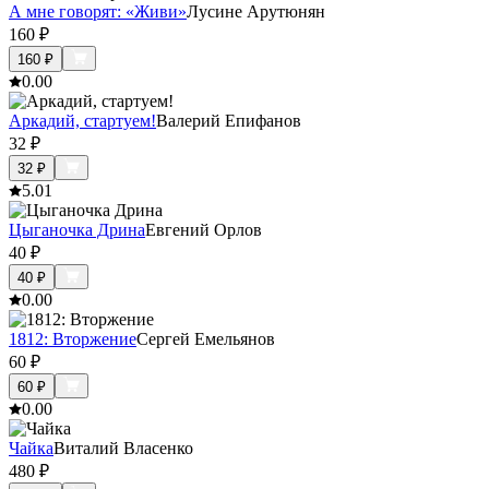
А мне говорят: «Живи»
Лусине Арутюнян
160
₽
160
₽
0.0
0
Аркадий, стартуем!
Валерий Епифанов
32
₽
32
₽
5.0
1
Цыганочка Дрина
Евгений Орлов
40
₽
40
₽
0.0
0
1812: Вторжение
Сергей Емельянов
60
₽
60
₽
0.0
0
Чайка
Виталий Власенко
480
₽