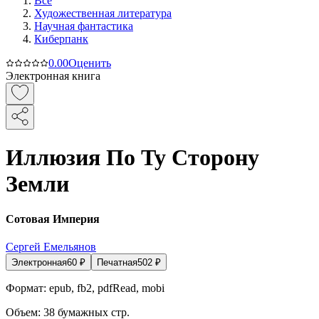
Все
Художественная литература
Научная фантастика
Киберпанк
0.0
0
Оценить
Электронная книга
Иллюзия По Ту Сторону
Земли
Сотовая Империя
Сергей Емельянов
Электронная
60
₽
Печатная
502
₽
Формат:
epub, fb2, pdfRead, mobi
Объем:
38
бумажных стр.