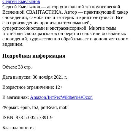
Сергей Емельянов
Сергей Емельянов — автор уникальной техномагической
Вселенной СВАНТАСТИКА. Автор — практикующий хакер
сновидений, самобытный эзотерик и криптоэнтузиаст. Все
его произведения пропитаны техномагией,
суперспособностями и экстрасенсорикой. Многие темы
и эпизоды своих разсказов он берёт из снов или осознанных
сновидений, художественно обрабатывает и дополняет своим
видением.
Подробная информация
Объем:
38
стр.
Дата выпуска:
30 ноября 2021 г.
Возрастное ограничение:
12
+
В магазинах:
Amazon
ЛитРес
Wildberries
Ozon
Формат:
epub, fb2, pdfRead, mobi
ISBN:
978-5-0055-7391-9
Благодарности
: