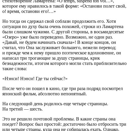
стихотворение Ламартена: «O temps, suspend ton vol…»,
которое ему нравилось в такой форме: «Останови полет свой,
о! время, останови его!…»
Но тогда он сдержал свой соблазн продолжить его. Хотя
ситуация по духу была очень похожей, строки из Ламартена
были слишком чужими. С другой стороны, в восьмидесятые
«Озеро» уже было переведено. Возможно, не один раз.
«Давай, не будем начинать сначала»! В конце концов, он
считал, что Она заслуживает большего, нежели перевод;
и прежде чем к нему пришло поэтическое вдохновение, он
написал три трогающие за душу страницы, крик
безнадежности, итогом которого могли стать приблизительно
такие слова:
«Нэнси! Нэнси! Где ты сейчас?»
После чего он пошел в кино, где три раза подряд посмотрел
японский фильм, абсолютно непонятный.
На следующий день родилось еще четыре страницы.
На третий — шесть.
Это не решило почтовой проблемы. В какие страны она
поедет? Вопрос был простой: достаточно было отбросить три
или четыре страны, куда она
не
собиралась ехать. Однако,