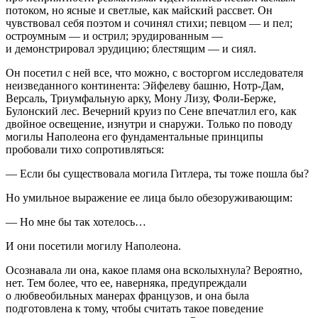
потоком, но ясные и светлые, как майский рассвет. Он
чувствовал себя поэтом и сочинял стихи; певцом — и пел;
остроумным — и острил; эрудированным —
и демонстрировал эрудицию; блестящим — и сиял.
Он посетил с ней все, что можно, с восторгом исследователя
неизведанного континента: Эйфелеву башню, Нотр-Дам,
Версаль, Триумфальную арку, Мону Лизу, Фоли-Берже,
Булонский лес. Вечерний круиз по Сене впечатлил его, как
двойное освещение, изнутри и снаружи. Только по поводу
могилы Наполеона его фундаментальные принципы
пробовали тихо сопротивляться:
— Если бы существовала могила Гитлера, ты тоже пошла бы?
Но умильное выражение ее лица было обезоруживающим:
— Но мне бы так хотелось…
И они посетили могилу Наполеона.
Осознавала ли она, какое пламя она всколыхнула? Вероятно,
нет. Тем более, что ее, наверняка, предупреждали
о любвеобильных манерах французов, и она была
подготовлена к тому, чтобы считать такое поведение