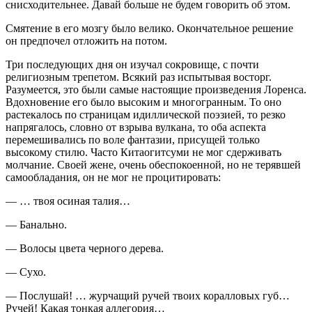
снисходительнее. Давай больше не будем говорить об этом.
Смятение в его мозгу было велико. Окончательное решение
он предпочел отложить на потом.
Три последующих дня он изучал сокровище, с почти
религиозным трепетом. Всякий раз испытывая восторг.
Разумеется, это были самые настоящие произведения Лоренса.
Вдохновение его было высоким и многогранным. То оно
растекалось по страницам идиллической поэзией, то резко
напрягалось, словно от взрыва вулкана, то оба аспекта
перемешивались по воле фантазии, присущей только
высокому стилю. Часто Китаогитсуми не мог сдерживать
молчание. Своей жене, очень обеспокоенной, но не терявшей
самообладания, он не мог не процитировать:
—
… твоя осиная талия…
— Банально.
—
Волосы цвета черного дерева.
— Сухо.
— Послушай! …
журчащий ручей твоих коралловых губ…
Ручей! Какая тонкая аллегория…