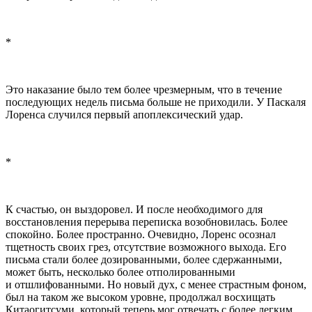
*
Это наказание было тем более чрезмерным, что в течение
последующих недель письма больше не приходили. У Паскаля
Лоренса случился первый апоплексический удар.
*
К счастью, он выздоровел. И после необходимого для
восстановления перерыва переписка возобновилась. Более
спокойно. Более пространно. Очевидно, Лоренс осознал
тщетность своих грез, отсутствие возможного выхода. Его
письма стали более дозированными, более сдержанными,
может быть, несколько более отполированными
и отшлифованными. Но новый дух, с менее страстным фоном,
был на таком же высоком уровне, продолжал восхищать
Китаогитсуми, который теперь мог отвечать с более легким