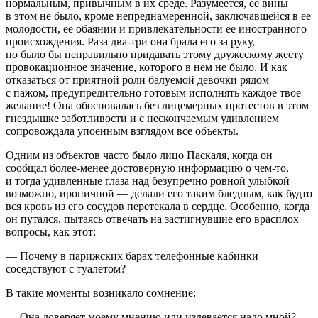
нормальным, привычным в их среде. Разумеется, ее вины
в этом не было, кроме непреднамеренной, заключавшейся в ее
молодости, ее обаянии и привлекательности ее иностранного
происхождения. Раза два-три она брала его за руку,
но было бы неправильно придавать этому дружескому жесту
провокационное значение, которого в нем не было. И как
отказаться от приятной роли балуемой девочки рядом
с пажом, предупредительно готовым исполнять каждое твое
желание! Она обосновалась без лицемерных протестов в этом
гнездышке заботливости и с нескончаемым удивлением
сопровождала упоенным взглядом все объекты.
Одним из объектов часто было лицо Паскаля, когда он
сообщал более-менее достоверную информацию о чем-то,
и тогда удивленные глаза над безупречно ровной улыбкой —
возможно, ироничной — делали его таким бледным, как будто
вся кровь из его сосудов перетекала в сердце. Особенно, когда
он путался, пытаясь отвечать на застигнувшие его врасплох
вопросы, как этот:
— Почему в парижских барах телефонные кабинки
соседствуют с туалетом?
В такие моменты возникало сомнение:
— Она доверяет моему мнению или издевается надо мной?