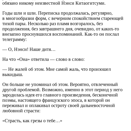
обязано никому неизвестной Нэнси Китаогитсуми.
Годы шли и шли. Переписка продолжалась, регулярно,
в многообразии форм, с вечерним спокойствием стареющей
тихой пары. Несколько раз пламя возгоралось, без
продолжения, без завтрашнего дня, очевидно, от каких-то
внезапно проснувшихся воспоминаний. Как-то он послал
телеграмму:
—
О, Нэнси! Наше дитя…
На что «Она» ответила — слово в слово:
—
Не жалей об этом. Мне самой жаль, что произошел
выкидыш.
Он больше не упоминал об этом. Вероятно, отвлеченный
другой проблемой. Возможно, именно в этот период у него
зародилась идея его главного произведения, бесконечной
поэмы, настоящего французского эпоса, в которой он
переживал и оплакивал остроту своей дальневосточной
любовной страсти:
«Страсть, как грезы о тебе…»