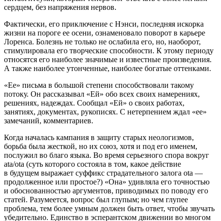
сердцем, без напряжения нервов.
Фактически, его приключение с Нэнси, последняя искорка
жизни на пороге ее осени, ознаменовало поворот в карьере
Лоренса. Болезнь не только не ослабила его, но, наоборот,
стимулировала его творческие способности. К этому периоду
относятся его наиболее значимые и известные произведения.
А также наиболее утонченные, наиболее богатые оттенками.
«Ее» письма в большой степени способствовали такому
потоку. Он рассказывал «Ей» обо всех своих намерениях,
решениях, надеждах. Сообщал «Ей» о своих работах,
занятиях, документах, рукописях. С нетерпением ждал «ее»
замечаний, комментариев.
Когда началась кампания в защиту старых неологизмов,
борьба была жесткой, но их союз, хотя и под его именем,
послужил во благо языка. Во время серьезного спора вокруг
ata/ota
(суть которого состояла в том, какое действие
в будущем выражает суффикс страдательного залога
ota
—
продолженное или простое?) «Она» удивляла его точностью
и обоснованностью аргументов, приводимых по поводу его
статей. Разумеется, вопрос был глупым; но чем глупее
проблема, тем более умным должен быть ответ, чтобы звучать
убедительно. Единство в эсперантском движении во многом