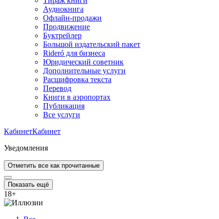
Тираж книги
Аудиокнига
Офлайн-продажи
Продвижение
Буктрейлер
Большой издательский пакет
Rideró для бизнеса
Юридический советник
Дополнительные услуги
Расшифровка текста
Перевод
Книги в аэропортах
Публикация
Все услуги
Кабинет
Кабинет
Уведомления
Отметить все как прочитанные
Показать ещё
18
+