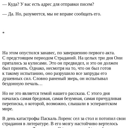
— Куда? У вас есть адрес для отправки писем?
— Да. Но, разумеется, мы не вправе сообщать его.
*
На этом опустился занавес, по завершению первого акта.
С предстоящим периодом Страданий. На целых три дня Они
прятались за кулисами. Это он предвидел, и это он должен
был принять. Однако, несмотря на то, что он был готов
к такому испытанию, оно разрушило все запруды его
душевных сил. Словно раненый зверь, он испытывал
бездонную печаль…
Но не это является темой нашего рассказа. С этого дня
началась самая бредовая, самая безумная, самая причудливая
переписка, о которой, возможно, слышали в эсперантском
мире.
В день катастрофы Паскаль Лоренс сел за стол и потопил свои
страдания в литературе. В его мозгу настойчиво вертелось