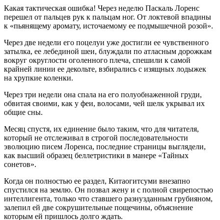
Какая тактическая ошибка! Через неделю Паскаль Лоренс
перешел от пальцев рук к пальцам ног. От локтевой впадины
к «пьянящему аромату, источаемому ее подмышечной розой».
Через две недели его поцелуи уже достигли ее чувственного
затылка, ее лебединой шеи, блуждали по атласным дорожкам
вокруг округлости оголенного плеча, спешили к самой
крайней линии ее декольте, взбирались с изящных лодыжек
на хрупкие коленки.
Через три недели она спала на его полуобнаженной груди,
обвитая своими, как у феи, волосами, чей шелк укрывал их
общие сны.
Месяц спустя, их единение было таким, что для читателя,
который не отслеживал в строгой последовательности
эволюцию писем Лоренса, последние страницы выглядели,
как высший образец беллетристики в манере «Тайных
сонетов».
Когда он полностью ее раздел, Китаогитсуми внезапно
спустился на землю. Он позвал жену и с полной свирепостью
интеллигента, только что ставшего разнузданным грубияном,
залепил ей две сокрушительные пощечины, объяснение
которым ей пришлось долго ждать.