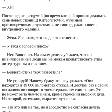
— Хм!
После недели раздумий (во время которой пришло двадцать
семь новых страниц) Китаогитсуми, мучимый
противоречивыми чувствами, не смог сдержать своего
внутреннего желания.
— Жена. Я считаю, что ты должна ответить.
— У тебя с головой плохо?
— Нет. Вовсе нет. На самом деле, я убежден, что как
цивилизованные люди мы не можем препятствовать этим
литературным излияниям.
— Беллетристика тебя развратила?
— Не утрируй! Нашему браку это не угрожает. «Он»
находится в 19 000 километрах отсюда. И десятки раз в своих
посланиях он говорит о «нематериальном единении». Это
не может быть чем-то иным, кроме гармонии высоких душ.
Из которой, возможно, вырастет луч света.
— Так это или не так, но я абсолютно не согласна делать
этого.