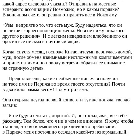
какой адрес следовало указать? Отправить на местные
эсперанто-ассоциации? Возможно, но в каком порядке?
В конечном счете, он решил отправить все в Иокогаму.
«Увы, неприятно то, что есть муж. Буду надеяться, что он
не читает корреспонденцию жены. Но я не вижу никакого
другого решения». И с легким неведением влюбленного он
бросил все письма в почтовый ящик.
Когда, спустя месяц, госпожа Китаогитсуми вернулась домой,
муж, после обмена взаимными неотложными комплиментами
и приветствиями по поводу встречи, обратил ее внимание
на странную деталь:
— Представляешь, какие необычные письма я получил
на твое имя из Парижа во время твоего отсутствия? Почти
в два килограмма весом! Посмотри сама.
Она открыла наугад первый конверт и тут же поняла, твердо
заявив:
— Я не буду их читать, дорогой. И, не откладывая, все тебе
расскажу. Тем более, что я ни в чем не виновата. Я хочу, чтобы
ты знал, что во время моего трехдневного пребывания
в Париже меня постоянно осаждал какой-то ненормальный,