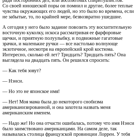
ради посторонних дел, или абсолютных спиритуалистов.
Со своей юношеской поры он помнил и другие, более теплые
чувства окружающих его людей, но это было во времена, если
не забытые, то, по крайней мере, безвозвратно ушедшие.
А сегодня у него было задание повозить эту восхитительную
восточную куколку, искоса рассматривая ее фарфоровые
щечки, и приятную полуулыбку, и подвижные гагатовые
зрачки, и маленькие ручки — все настолько волнующе
экзотичное, несмотря на европейский крой костюма.
Интересно, сколько ей лет? Тридцать? Тридцать пять? Она
выглядела на двадцать пять. Он решился спросить:
— Как тебя зовут?
— Нэнси.
— Но это не японское имя!
— Нет! Моя мама была до некоторого снобизма
американизированной, и она захотела назвать меня
американским именем.
— Надо же! Но она отчасти ошибалась, потому что имя Нэнси
было заимствовано американцами. На самом деле, так
называлась столица французской провинции Лоррен. У тебя