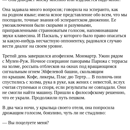
Она задавала много вопросов; говорила на эсперанто, как
на родном языке; имела ясное представление обо всем, что мы
посещали, точные знания об эсперантском движении. Ее
умозаключения были скорыми и разумными,
приправленными странноватым голосом, напоминавшим
звуки клавесина. И Паскаль, у которого было право опасаться
за какую-нибудь несчастную оппонентку, радовался случаю
вести диалог на своем уровне.
Третий день завершился апофеозом. Монмартр. Ужин рядом
с Мулен-Руж. Ночное созерцание панорамы Парижа с террасы
на холме, россыпь отблесков на окнах под вращающимся
сигнальным огнем Эйфелевой башни, скользящим
по крышам. Кофе, ликеры, Плас дю Тертр… В полночь они
спустились с холма, рука в руке, как жених с невестой, вслух
считая ступеньки и споря, если результаты не совпадали. Они
не смогли найти машину. Пришли к философскому решению,
что ее украли. Продолжили путь пешком.
В два часа ночи, у крыльца своего отеля, она попросила
дрожащим голосом, боязливо, чуть ли не стыдливо:
— Вы поцелуете меня?