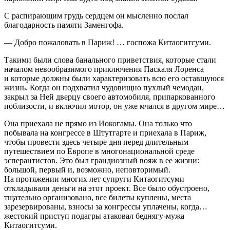
С распирающим грудь сердцем он мысленно послал
благодарность памяти Заменгофа.
— Добро пожаловать в Париж! … госпожа Китаогитсуми.
Такими были слова банального приветствия, которые стали
началом невообразимого приключения Паскаля Лоренса
и которые должны были характеризовать всю его оставшуюся
жизнь. Когда он подхватил чудовищно пухлый чемодан,
закрыл за Ней дверцу своего автомобиля, припаркованного
поблизости, и включил мотор, он уже мчался в другом мире…
Она приехала не прямо из Иокогамы. Она только что
побывала на конгрессе в Штутгарте и приехала в Париж,
чтобы провести здесь четыре дня перед длительным
путешествием по Европе в многонациональной среде
эсперантистов. Это был грандиозный вояж в ее жизни:
большой, первый и, возможно, неповторимый.
На протяжении многих лет супруги Китаогитсуми
откладывали деньги на этот проект. Все было обустроено,
тщательно организовано, все билеты куплены, места
зарезервированы, взносы за конгрессы уплачены, когда…
жестокий приступ подагры атаковал беднягу-мужа
Китаогитсуми.