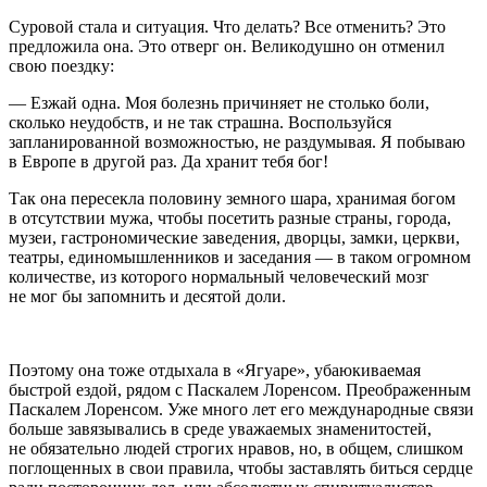
Суровой стала и ситуация. Что делать? Все отменить? Это
предложила она. Это отверг он. Великодушно он отменил
свою поездку:
— Езжай одна. Моя болезнь причиняет не столько боли,
сколько неудобств, и не так страшна. Воспользуйся
запланированной возможностью, не раздумывая. Я побываю
в Европе в другой раз. Да хранит тебя бог!
Так она пересекла половину земного шара, хранимая богом
в отсутствии мужа, чтобы посетить разные страны, города,
музеи, гастрономические заведения, дворцы, замки, церкви,
театры, единомышленников и заседания — в таком огромном
количестве, из которого нормальный человеческий мозг
не мог бы запомнить и десятой доли.
Поэтому она тоже отдыхала в «Ягуаре», убаюкиваемая
быстрой ездой, рядом с Паскалем Лоренсом. Преображенным
Паскалем Лоренсом. Уже много лет его международные связи
больше завязывались в среде уважаемых знаменитостей,
не обязательно людей строгих нравов, но, в общем, слишком
поглощенных в свои правила, чтобы заставлять биться сердце