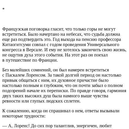
*
Французская поговорка гласит, что только горы не могут
встретиться. Было начертано на небесах, что судьба должна
еще раз подтвердить это. Год выхода на пенсию профессора
Китаогитсуми совпал с годом проведения Универсального
конгресса в Версале. И ему не хотелось закончить свою жизнь,
не ощутив духа этого события. На этот раз он поехал
в путешествие по Франции.
Без малейших сомнений, он был намерен встретиться
с Паскалем Лоренсом. За такой долгий период он настолько
привык общаться с ним, их духовное причастие было
настолько полным и глубоким, что он почти забыл о полном
подозрений начале их переписки. По правде говоря, гармония
двух таких высоких душ была намного выше чувства
ревности или глупых людских сплетен.
К сожалению, когда он спрашивал о нем, ответы вызывали
некоторые трудности:
— А, Лоренс! До сих пор талантлив, энергичен, любит