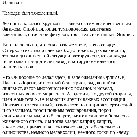
Иллюзии
Чемодан был тяжеленный.
Женщина казалась хрупкой — рядом с этим величественным
багажом. Стройная, юная, темноволосая, кареглазая,
кокетливая, с точеной фигурой, трогательно изящная. Японка.
Вполне логично, что она сразу же тронула его сердце.
С первого взгляда от нее как будто повеяло духом юности,
теплым дыханием той ситуации, которую он уже однажды
испытывал тридцать лет назад и которую не надеялся
испытать вновь.
Что Он вообще-то делал здесь, в зале ожидания Орли? Он,
Паскаль Лоренс, известный беллетрист, выдающийся
лингвист, автор многочисленных романов и новелл,
известных во всем мире, член Академии, а с другой стороны,
член Комитета УЭА и многих других важных ассоциаций.
Неизменно элегантный, разумеется; но на три четверти седой,
и со взглядом, порой полным разочарования, порой
снисходительным, что было результатом слишком большого
жизненного опыта. Им тогда владел каприз; каприз,
к которому примешивалась некоторая доля бесцельного
одиночества, немного меланхолии, немного тоски по «чему-