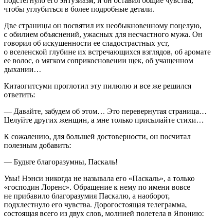
подстегнуло его энтузиазм, и он оставил общие чувства,
чтобы углубиться в более подробные детали.
Две страницы он посвятил их необыкновенному поцелую,
с обилием объяснений, ужасных для несчастного мужа. Он
говорил об искушенности ее сладострастных уст,
о вселенской глубине их встречающихся взглядов, об аромате
ее волос, о мягком соприкосновении щек, об учащенном
дыхании…
Китаогитсуми проглотил эту пилюлю и все же решился
ответить:
— Давайте, забудем об этом… Это перевернутая страница…
Целуйте других женщин, а мне только присылайте стихи…
К сожалению, для большей достоверности, он посчитал
полезным добавить:
—
Будьте благоразумны, Паскаль!
Увы! Нэнси никогда не называла его «Паскаль», а только
«господин Лоренс». Обращение к нему по имени вовсе
не прибавило благоразумия Паскалю, а наоборот,
подхлестнуло его чувства. Дорогостоящая телеграмма,
состоящая всего из двух слов, молнией полетела в Японию: