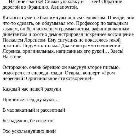
— На твое счастье! Свяжи упаковку и — хей! Обратной
дорогой во Францию. Авиапочтой.
Катаогитсуми не был импульсивным человеком. Прежде, чем
что-то сделать, он обдумывал это. Профессор по западным
языкам, он был искусным грамматистом, рафинированным
дилетантом и охотно демонстрировал искреннее восхищение
Паскалем Лоренсом. Ему ситуация не показалась такой
простой. Подумать только! Два килограмма сочинений
Лоренса, оригинальных, написанных его рукой… Здесь!
На столе.
Осторожно, очень бережно он высунул второе письмо,
осмотрел его спереди, сзади. Открыл конверт. «Гром
небесный! Оригинальное стихотворение!»
Каждый час нашей разлуки
Причиняет сердцу муки…
В час закатный и рассветный
Безнадежно, безответно
Эхо ускользнувших дней