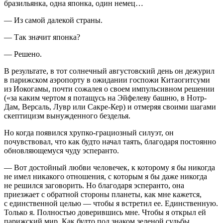
бразильянка, одна японка, один немец…
— Из самой далекой страны.
— Так значит японка?
— Решено.
В результате, в тот солнечный августовский день он дежурил
в парижском аэропорту в ожидании госпожи Китаогитсуми
из Иокогамы, почти сожалея о своем импульсивном решении
(«за каким чертом я потащусь на Эйфелеву башню, в Нотр-
Дам, Версаль, Лувр или Сакре-Кер) и отмеряя своими шагами
скептицизм вынужденного безделья.
Но когда появился хрупко-грациозный силуэт, он
почувствовал, что как будто начал таять, благодаря постоянно
обновляющемуся чуду эсперанто.
— Вот достойный любви человечек, к которому я бы никогда
не имел никакого отношения, с которым я бы даже никогда
не решился заговорить. Но благодаря эсперанто, она
приезжает с обратной стороны планеты, как мне кажется,
с единственной целью — чтобы я встретил ее. Единственную.
Только я. Полностью доверившись мне. Чтобы я открыл ей
парижский мир. Как будто под знаком зеленой судьбы.