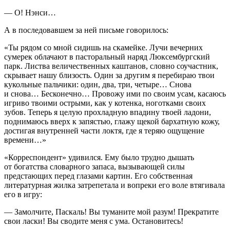
—
О! Нэнси…
А в последовавшем за ней письме говорилось:
«Ты рядом со мной сидишь на скамейке. Лучи вечерних
сумерек облачают в пасторальный наряд Люксембургский
парк. Листва величественных каштанов, словно соучастник,
скрывает нашу близость. Один за другим я перебираю твои
кукольные пальчики: один, два, три, четыре… Снова
и снова… Бесконечно… Провожу ими по своим усам, касаюсь
игриво твоими острыми, как у котенка, ноготками своих
зубов. Теперь я целую прохладную впадину твоей ладони,
поднимаюсь вверх к запястью, глажу щекой бархатную кожу,
достигая внутренней части локтя, где я теряю ощущение
времени…»
«Корреспондент» удивился. Ему было трудно дышать
от богатства словарного запаса, вызывающей силы
предстающих перед глазами картин. Его собственная
литературная жилка затрепетала и вопреки его воле втягивала
его в игру:
—
Замолчите, Паскаль! Вы туманите мой разум! Прекратите
свои ласки! Вы сводите меня с ума. Остановитесь!