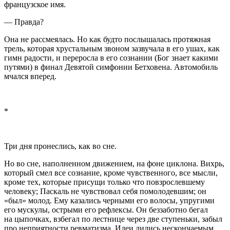
французское имя.
— Правда?
Она не рассмеялась. Но как будто послышалась протяжная
трель, которая хрустальным звоном зазвучала в его ушах, как
гимн радости, и переросла в его сознании (Бог знает какими
путями) в финал Девятой симфонии Бетховена. Автомобиль
мчался вперед.
*
Три дня пронеслись, как во сне.
Но во сне, наполненном движением, на фоне циклона. Вихрь,
который смел все сознание, кроме чувственного, все мысли,
кроме тех, которые присущи только что повзрослевшему
человеку; Паскаль не чувствовал себя помолодевшим; он
«был» молод. Ему казались черными его волосы, упругими
его мускулы, острыми его рефлексы. Он беззаботно бегал
на цыпочках, взбегал по лестнице через две ступеньки, забыл
про неприятности ревматизма. Идеи лились нескончаемым