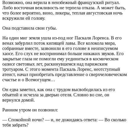
Возможно, она верила в неизбежный французский ритуал.
Либо восточная вежливость не терпела отказа. А может быть,
что более вероятно, вино, ликеры, теплая августовская ночь
вскружили ей голову.
Она подставила свои губы.
На один миг земля ушла из-под ног Паскаля Лоренса. В его
венах забурлил поток кипящей лавы. Все колокола мира,
собранные вместе, зазвонили в его голове в неописуемом
хаосе. Его слух не воспринимал больше никаких звуков. Его
закрытые глаза не помогли ему уединиться в космическом
оазисе световых лет, раскинувшемся над парижским
тротуаром. С этого момента Паскаль Лоренс, неотступный
атеист, начал приобретать представление о сверхчеловеческом
счастье и о Всемогущем…
Он едва заметил, как она с трудом высвободилась из его
объятий и исчезла за дверью отеля. Словно во сне, он
вернулся домой.
Ранним утром он позвонил:
— Спокойной ночи? — и, не дожидаясь ответа: — Во сколько
тебя забрать?