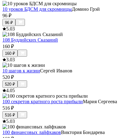
10 уроков БДСМ для скромницы
Домино Грэй
96
₽
96
₽
5.0
3
108 Буддийских Сказаний
160
₽
160
₽
3.0
3
10 шагов к жизни
Сергей Иванов
520
₽
520
₽
4.0
5
100 секретов кратного роста прибыли
Мария Сергеева
516
₽
516
₽
5.0
3
100 финансовых лайфхаков
Виктория Бондарева