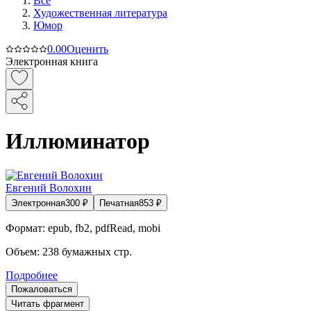
Все
Художественная литература
Юмор
0.0
0
Оценить
Электронная книга
Иллюминатор
Евгений Волохин
Электронная
300
₽
Печатная
853
₽
Формат:
epub, fb2, pdfRead, mobi
Объем:
238
бумажных стр.
Подробнее
Пожаловаться
Читать фрагмент