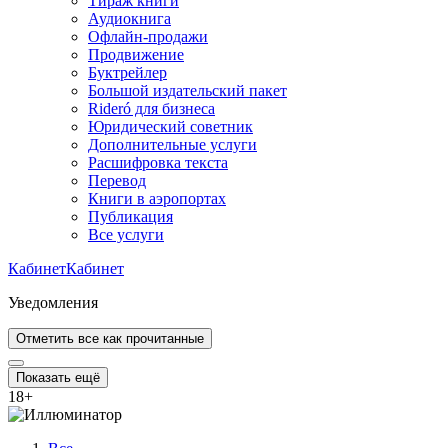
Тираж книги
Аудиокнига
Офлайн-продажи
Продвижение
Буктрейлер
Большой издательский пакет
Rideró для бизнеса
Юридический советник
Дополнительные услуги
Расшифровка текста
Перевод
Книги в аэропортах
Публикация
Все услуги
Кабинет
Кабинет
Уведомления
Отметить все как прочитанные
Показать ещё
18
+