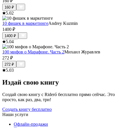
160
₽
160
₽
5.0
2
10 фишек в маркетинге
Andrey Kuzmin
1400
₽
1400
₽
5.0
4
100 мифов о Марафоне. Часть 2
Михаил Журавлев
272
₽
272
₽
5.0
3
Издай свою книгу
Создай свою книгу с Rideró бесплатно прямо сейчас. Это
просто, как раз, два, три!
Создать книгу бесплатно
Наши услуги
Офлайн-продажи