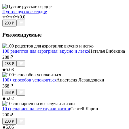
Пустое русское сердце
0.0
200
₽
Рекомендуемые
100 рецептов для аэрогриля: вкусно и легко
Наталья Бибекина
288
₽
288
₽
5.0
8
100+ способов успокоиться
Анастасия Левандовски
368
₽
368
₽
5.0
2
10 сценариев на все случаи жизни
Сергей Ларин
200
₽
200
₽
5.0
5