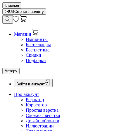
Главная
RUB
Сменить валюту
Магазин
Импринты
Бестселлеры
Бесплатные
Скидки
Подборки
Автору
Войти в аккаунт
Про-аккаунт
Редактор
Корректор
Простая верстка
Сложная верстка
Дизайн обложки
Иллюстрации