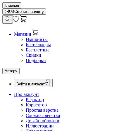
Главная
RUB
Сменить валюту
Магазин
Импринты
Бестселлеры
Бесплатные
Скидки
Подборки
Автору
Войти в аккаунт
Про-аккаунт
Редактор
Корректор
Простая верстка
Сложная верстка
Дизайн обложки
Иллюстрации