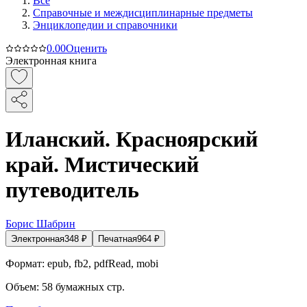
Все
Справочные и междисциплинарные предметы
Энциклопедии и справочники
0.0
0
Оценить
Электронная книга
Иланский. Красноярский
край. Мистический
путеводитель
Борис Шабрин
Электронная
348
₽
Печатная
964
₽
Формат:
epub, fb2, pdfRead, mobi
Объем:
58
бумажных стр.