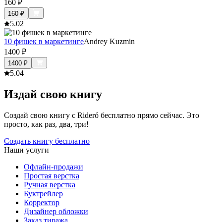
160
₽
160
₽
5.0
2
10 фишек в маркетинге
Andrey Kuzmin
1400
₽
1400
₽
5.0
4
Издай свою книгу
Создай свою книгу с Rideró бесплатно прямо сейчас. Это
просто, как раз, два, три!
Создать книгу бесплатно
Наши услуги
Офлайн-продажи
Простая верстка
Ручная верстка
Буктрейлер
Корректор
Дизайнер обложки
Заказ тиража