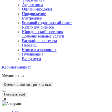
Тираж книги
Аудиокнига
Офлайн-продажи
Продвижение
Буктрейлер
Большой издательский пакет
Rideró для бизнеса
Юридический советник
Дополнительные услуги
Расшифровка текста
Перевод
Книги в аэропортах
Публикация
Все услуги
Кабинет
Кабинет
Уведомления
Отметить все как прочитанные
Показать ещё
18
+