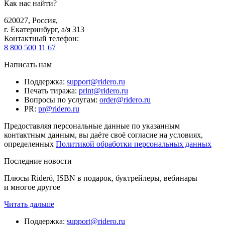
Как нас найти?
620027
,
Россия
,
г. Екатеринбург, а/я 313
Контактный телефон
:
8 800 500 11 67
Написать нам
Поддержка
:
support@ridero.ru
Печать тиража
:
print@ridero.ru
Вопросы по услугам
:
order@ridero.ru
PR
:
pr@ridero.ru
Предоставляя персональные данные по указанным
контактным данным, вы даёте своё согласие на условиях,
определенных
Политикой обработки персональных данных
Последние новости
Плюсы Rideró, ISBN в подарок, буктрейлеры, вебинары
и многое другое
Читать дальше
Поддержка
:
support@ridero.ru