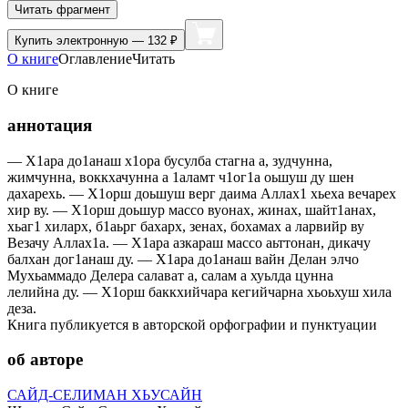
Читать фрагмент
Купить
электронную — 132 ₽
О книге
Оглавление
Читать
О книге
аннотация
— Х1ара до1анаш х1ора бусулба стагна а, зудчунна,
жимчунна, воккхачунна а 1аламт ч1ог1а оьшуш ду шен
дахарехь. — Х1орш доьшуш верг даима Аллах1 хьеха вечарех
хир ву. — Х1орш доьшур массо вуонах, жинах, шайт1анах,
хьаг1 хиларх, б1аьрг бахарх, зенах, бохамах а ларвийр ву
Везачу Аллах1а. — Х1ара азкараш массо аьттонан, дикачу
балхан дог1анаш ду. — Х1ара до1анаш вайн Делан элчо
Мухьаммадо Делера салават а, салам а хуьлда цунна
лелийна ду. — Х1орш баккхийчара кегийчарна хьоьхуш хила
деза.
Книга публикуется в авторской орфографии и пунктуации
об авторе
САЙД-СЕЛИМАН ХЬУСАЙН