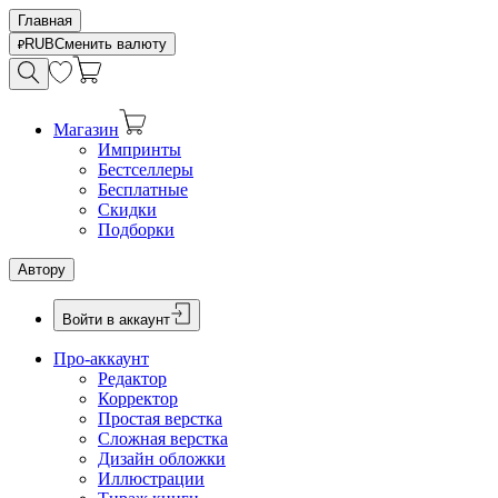
Главная
RUB
Сменить валюту
Магазин
Импринты
Бестселлеры
Бесплатные
Скидки
Подборки
Автору
Войти в аккаунт
Про-аккаунт
Редактор
Корректор
Простая верстка
Сложная верстка
Дизайн обложки
Иллюстрации