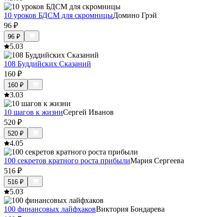
10 уроков БДСМ для скромницы
Домино Грэй
96
₽
96
₽
5.0
3
108 Буддийских Сказаний
160
₽
160
₽
3.0
3
10 шагов к жизни
Сергей Иванов
520
₽
520
₽
4.0
5
100 секретов кратного роста прибыли
Мария Сергеева
516
₽
516
₽
5.0
3
100 финансовых лайфхаков
Виктория Бондарева