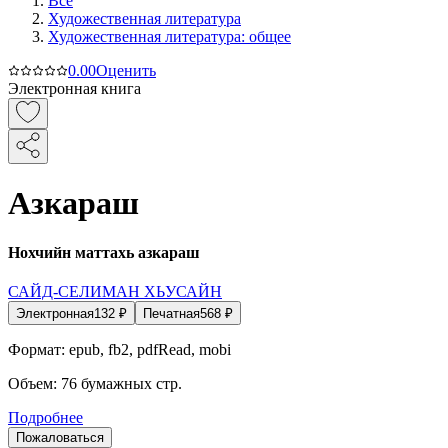
Все
Художественная литература
Художественная литература: общее
0.0
0
Оценить
Электронная книга
Азкараш
Нохчийн маттахь азкараш
САЙД-СЕЛИМАН ХЬУСАЙН
Электронная
132
₽
Печатная
568
₽
Формат:
epub, fb2, pdfRead, mobi
Объем:
76
бумажных стр.
Подробнее
Пожаловаться