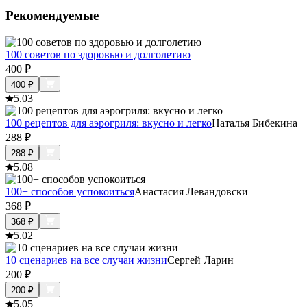
Рекомендуемые
100 советов по здоровью и долголетию
400
₽
400
₽
5.0
3
100 рецептов для аэрогриля: вкусно и легко
Наталья Бибекина
288
₽
288
₽
5.0
8
100+ способов успокоиться
Анастасия Левандовски
368
₽
368
₽
5.0
2
10 сценариев на все случаи жизни
Сергей Ларин
200
₽
200
₽
5.0
5