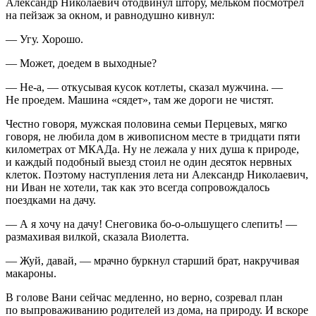
Александр Николаевич отодвинул штору, мельком посмотрел
на пейзаж за окном, и равнодушно кивнул:
— Угу. Хорошо.
— Может, доедем в выходные?
— Не-а, — откусывая кусок котлеты, сказал мужчина. —
Не проедем. Машина «сядет», там же дороги не чистят.
Честно говоря, мужская половина семьи Перцевых, мягко
говоря, не любила дом в живописном месте в тридцати пяти
километрах от МКАДа. Ну не лежала у них душа к природе,
и каждый подобный выезд стоил не один десяток нервных
клеток. Поэтому наступления лета ни Александр Николаевич,
ни Иван не хотели, так как это всегда сопровождалось
поездками на дачу.
— А я хочу на дачу! Снеговика бо-о-ольшущего слепить! —
размахивая вилкой, сказала Виолетта.
— Жуй, давай, — мрачно буркнул старший брат, накручивая
макароны.
В голове Вани сейчас медленно, но верно, созревал план
по выпроваживанию родителей из дома, на природу. И вскоре