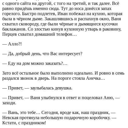
с одного сайта на другой, с того на третий, и так далее. Всё
равно придёшь именно сюда. Тут до носа донёсся запах
горелого. Быстро подлетев, Иван побежал на кухню, которая
была в чёрном дыме. Закашлявшись и распахнув окно, Ваня
схватил сковороду, где были чёрные и дымящиеся кусочки
баклажанов. Со злостью кинув кухонную утварь в раковину,
Перцев схватил домашний телефон…
— Алло?!
— Да, добрый день, что Вас интересует?
— Еду на дом можно заказать?…
Зато всё остальное было выполнено идеально. И ровно в семь
раздался звонок в дверь. На пороге стояла Анечка…
— Привет, — заулыбалась девушка.
— Привет, — Ваня улыбнулся в ответ и по
целов
ал Аню, —
заходи.
— Вань, это тебе… Сегодня, вроде как, наш праздник, —
Невская протянула небольшую подарочную коробочку. —
Кстати, с праздником!