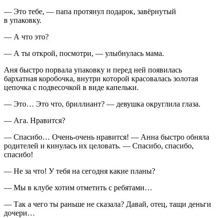
— Это тебе, — папа протянул подарок, завёрнутый
в упаковку.
— А что это?
— А ты открой, посмотри, — улыбнулась мама.
Аня быстро порвала упаковку и перед ней появилась
бархатная коробочка, внутри которой к
расов
алась золотая
цепочка с подвесочкой в виде капельки.
— Это… Это что, бриллиант? — девушка округлила глаза.
— Ага. Нравится?
— Спасибо… Очень-очень нравится! — Анна быстро обняла
родителей и кинулась их
целов
ать. — Спасибо, спасибо,
спасибо!
— Не за что! У тебя на сегодня какие планы?
— Мы в клубе хотим отметить с ребятами…
— Так а чего ты раньше не сказала? Давай, отец, тащи деньги
дочери…