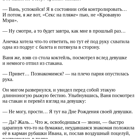
— Вань, успокойся! Я в состоянии себя контролировать…
И потом, я же вот, «
Секс
на пляже» пью, не «Кровавую
Мэри».
— Ну смотри, а то будет завтра, как мне в прошлый раз…
Анечка хотела что-то ответить, но тут её под руку схватила
одна из подруг с балета и потянула в сторону.
Ваня же, взяв со стола коктейль, посмотрел вслед девушке
и немного отпил из стакана.
— Привет… Познакомимся? — на плечо парня опустилась
рука.
Он мигом развернулся, и увидел перед собой этакую
длинноногую рыжую бестию. Улыбнувшись, Ваня посмотрел
на стакан и перевёл взгляд на девушку:
— Не могу, прости… Я тут на Дне Рождения своей девушки.
— Да? Жаль… Что ж, освободишься — звони, — быстро
царапнув что-то на бумажке, неудавшаяся знакомая положила
её в карман рубашки Ивана, и, послав воздушный поцелуй,
растворилась в толпе.