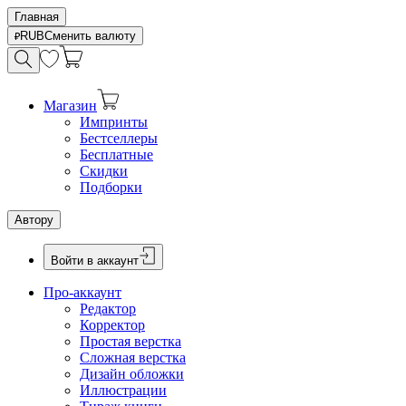
Главная
RUB
Сменить валюту
Магазин
Импринты
Бестселлеры
Бесплатные
Скидки
Подборки
Автору
Войти в аккаунт
Про-аккаунт
Редактор
Корректор
Простая верстка
Сложная верстка
Дизайн обложки
Иллюстрации