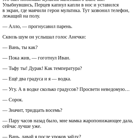
Улыбнувшись, Перцев капнул капли в нос и уставился
в экран, где маячили герои мультика. Тут зазвонил телефон,
лежащий на полу.
— Алло, — прогнусавил парень.
Сквозь шум он услышал голос Анечки:
— Вань, ты как?
— Пока жив, — гоготнул Иван.
— Тьфу ты! Дурак! Как температура?
— Ещё два градуса и я — водка.
— Угу. А в водке сколько градусов? Просвети неведомую…
— Сорок.
— Значит, тридцать восемь?
— Пару часов назад было, мне мамка жаропонижающее дала,
сейчас лучше уже.
— Вань, давай я после уроков зайду?