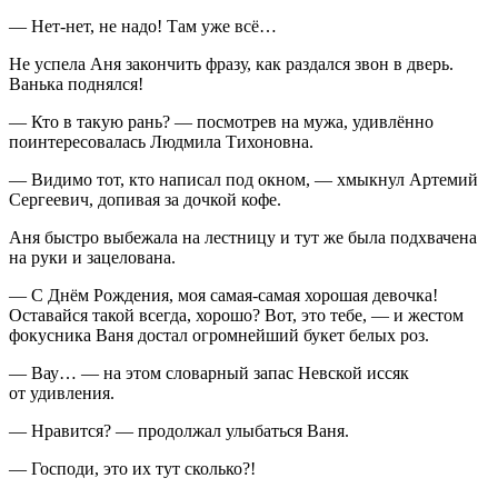
— Нет-нет, не надо! Там уже всё…
Не успела Аня закончить фразу, как раздался звон в дверь.
Ванька поднялся!
— Кто в такую рань? — посмотрев на мужа, удивлённо
поинтересовалась Людмила Тихоновна.
— Видимо тот, кто написал под окном, — хмыкнул Артемий
Сергеевич, допивая за дочкой кофе.
Аня быстро выбежала на лестницу и тут же была подхвачена
на руки и за
целов
ана.
— С Днём Рождения, моя самая-самая хорошая девочка!
Оставайся такой всегда, хорошо? Вот, это тебе, — и жестом
фокусника Ваня достал огромнейший букет белых роз.
— Вау… — на этом словарный запас Невской иссяк
от удивления.
— Нравится? — продолжал улыбаться Ваня.
— Господи, это их тут сколько?!