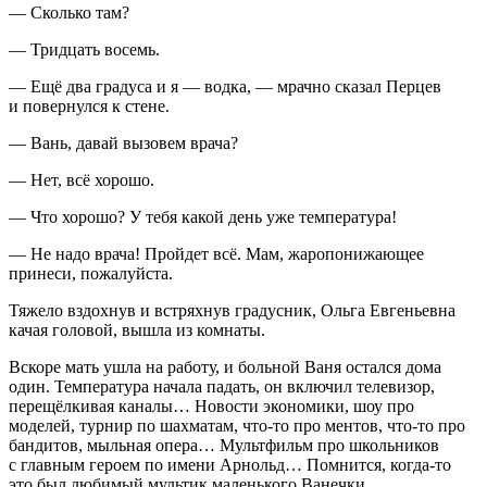
— Сколько там?
— Тридцать восемь.
— Ещё два градуса и я — водка, — мрачно сказал Перцев
и повернулся к стене.
— Вань, давай вызовем врача?
— Нет, всё хорошо.
— Что хорошо? У тебя какой день уже температура!
— Не надо врача! Пройдет всё. Мам, жаропонижающее
принеси, пожалуйста.
Тяжело вздохнув и встряхнув градусник, Ольга Евгеньевна
качая головой, вышла из комнаты.
Вскоре мать ушла на работу, и больной Ваня остался дома
один. Температура начала падать, он включил телевизор,
перещёлкивая каналы… Новости экономики, шоу про
моделей, турнир по шахматам, что-то про ментов, что-то про
бандитов, мыльная опера… Мультфильм про
школьни
ков
с главным героем по имени Арнольд… Помнится, когда-то
это был любимый мультик маленького Ванечки.