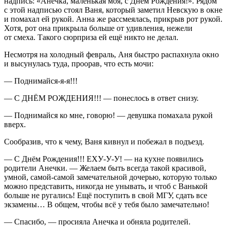
надпись: «Анечка, маленькая моя, с Днём Рождения!». Рядом
с этой надписью стоял Ваня, который заметил Невскую в окне
и помахал ей рукой. Анна же рассмеялась, прикрыв рот рукой.
Хотя, рот она прикрыла больше от удивления, нежели
от смеха. Такого сюрприза ей ещё никто не делал.
Несмотря на холодный февраль, Аня быстро распахнула окно
и высунулась туда, проорав, что есть мочи:
— Поднимайся-я-я!!!
— С ДНЁМ РОЖДЕНИЯ!!! — понеслось в ответ снизу.
— Поднимайся ко мне, говорю! — девушка помахала рукой
вверх.
Сообразив, что к чему, Ваня кивнул и побежал в подъезд.
— С Днём Рождения!!! ЕХУ-У-У! — на кухне появились
родители Анечки. — Желаем быть всегда такой красивой,
умной, самой-самой замечательной дочерью, которую только
можно представить, никогда не унывать, и чтоб с Ванькой
больше не ругались! Ещё поступить в свой МГУ, сдать все
экзамены… В общем, чтобы всё у тебя было замечательно!
— Спасибо, — просияла Анечка и обняла родителей.