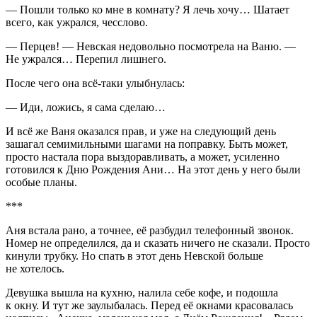
— Пошли только ко мне в комнату? Я лечь хочу… Шатает
всего, как ужрался, чесслово.
— Перцев! — Невская недовольно посмотрела на Ваню. —
Не ужрался… Перепил лишнего.
После чего она всё-таки улыбнулась:
— Иди, ложись, я сама сделаю…
И всё же Ваня оказался прав, и уже на следующий день
зашагал семимильными шагами на поправку. Быть может,
просто настала пора выздоравливать, а может, усиленно
готовился к Дню Рождения Ани… На этот день у него были
особые планы.
***
Аня встала рано, а точнее, её разбудил телефонный звонок.
Номер не определился, да и сказать ничего не сказали. Просто
кинули трубку. Но спать в этот день Невской больше
не хотелось.
Девушка вышла на кухню, налила себе кофе, и подошла
к окну. И тут же заулыбалась. Перед её окнами к
расов
алась