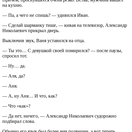
на кухню.
— Па, а чего не спишь? — удивился Иван.
— Сделай шарманку тише, — кивая на телевизор, Александр
Николаевич прикрыл дверь.
Выключив звук, Ваня уставился на отца.
— Ты это… С девушкой своей помирился? — после паузы,
спросил тот.
— Ну… да.
— Аля, да?
— Аня.
— А, ну Аня… И что, как?
— Что «как»?
— Да нет, ничего, — Александр Николаевич судорожно
подбирал слова.
Обычно его язык был более чем подвешен, а вот теперь,