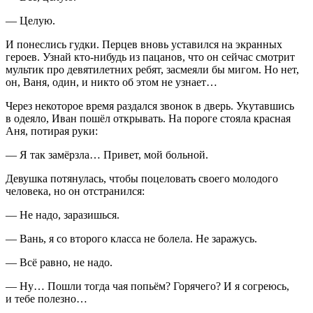
— Целую.
И понеслись гудки. Перцев вновь уставился на экранных
героев. Узнай кто-нибудь из пацанов, что он сейчас смотрит
мультик про девят
илетн
их ребят, засмеяли бы мигом. Но нет,
он, Ваня, один, и никто об этом не узнает…
Через некоторое время раздался звонок в дверь. Укутавшись
в одеяло, Иван пошёл открывать. На пороге стояла красная
Аня, потирая руки:
— Я так замёрзла… Привет, мой больной.
Девушка потянулась, чтобы по
целов
ать своего молодого
человека, но он отстранился:
— Не надо, заразишься.
— Вань, я со второго класса не болела. Не заражусь.
— Всё равно, не надо.
— Ну… Пошли тогда чая попьём? Горячего? И я согреюсь,
и тебе полезно…