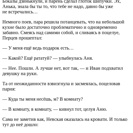
Бокалы дзинькнули, и парень сделал глоток шипучки. Эх,
Анька, знала бы ты то, что тебе не надо, давно бы уже
не встречались…
Немного поев, пара решила потанцевать, что на небольшой
кухне было достаточно проблематично и одновременно
забавно. Смеясь над самими собой, и сливаясь в поцелуе,
Перцев прошептал:
— У меня ещё ведь подарок есть…
— Какой? Ещё рататуй? — улыбнулась Аня.
— Нее. Пошли. А лучше нет, вот так, — и Иван подхватил
девушку на руки.
Та от неожиданности взвизгнула и засмеялась, по
целов
ав
парня:
— Куда ты меня несёшь, м? В комнату?
— В комнату, в комнату, — кивнул тот, целуя Аню.
Сама не заметив как, Невская оказалась на кровати. И только
тут до неё дошло: