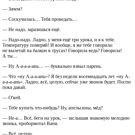
— Зачем?
— Соскучилась… Тебя проведать…
— Не надо, заразишься ещё.
— Надо-надо. Ладно, у меня ещё три урока, и я к тебе.
Температуру померяй! И вообще, я же тебе говорила:
не вылетай на балкон в трусах! Говорила ведь? Говорила!
А ты…
— Ну А-а-а-а-ань… — буквально взвыл парень.
— Что «ну А-а-а-ань»? Я без недели восем
надцат
ь лет «ну А-
а-а-а-ань». Ладно, всё, целую, сейчас уже звонок будет. Поспи
пока давай.
— О'кей.
— Тебе купить что-нибудь? Ну, апельсины, мёд?
— Не-а… Всё, беги на урок, — заслышав знакомую мелодию
звонка, пробормотал Ваня.
— Всё, целую.