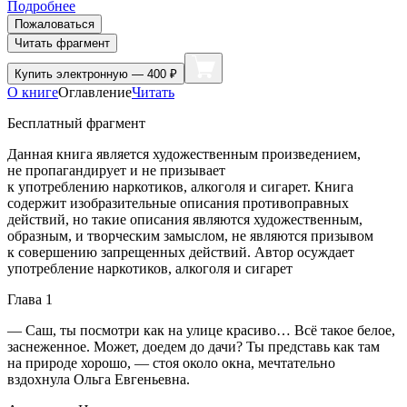
Подробнее
Пожаловаться
Читать фрагмент
Купить
электронную — 400 ₽
О книге
Оглавление
Читать
Бесплатный фрагмент
Данная книга является художественным произведением,
не пропагандирует и не призывает
к употреблению
наркот
иков,
алкогол
я и
сигар
ет. Книга
содержит изобразительные описания противоправных
действий, но такие описания являются художественным,
образным, и творческим замыслом, не являются призывом
к совершению запрещенных действий. Автор осуждает
употребление
наркот
иков,
алкогол
я и
сигар
ет
Глава 1
— Саш, ты посмотри как на улице красиво… Всё такое белое,
заснеженное. Может, доедем до дачи? Ты представь как там
на природе хорошо, — стоя около окна, мечтательно
вздохнула Ольга Евгеньевна.