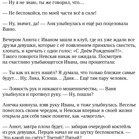
— Ну я не знаю, ты же говорил, что…
— Не беспокойся, по моей части всё в силе!
— Ну, значит, да! — Аня улыбнулась и ещё раз по
целов
ала
Ваню.
Вечером Анюта с Иваном зашли в клуб, где их уже ждали все
друзья девушки, которые с её появлением принялись свистеть,
хлопать, и кричать с один голос: «С Днём Рождения!!!».
Такого поворота Невская никак не ожидала. Посмотрев
на счастливо улыбающегося Ивана, она прошептала:
— Ты как их всех нашёл? Я думала, что только близкие самые
будут… Ну, Лика, Ксюша… Даня… Ещё там пару человек.
— Ловкость рук и никакого мошенничества, — Ваня
улыбнулся и протянул руку. — Ну, пошли?
Анечка кивнула, взяв руку Ивана, и тоже улыбнулась. Веселье
понеслось своим чередом, и Невская впервые в своей жизни
открыла для себя такое понятие, как «
алкогол
ь».
— Анют, завтра плохо будет, — забирая очередной коктейль
из рук девушки, Перцев начал не на шутку беспокоиться. —
Это какой по счёту? Третий? Пятый?