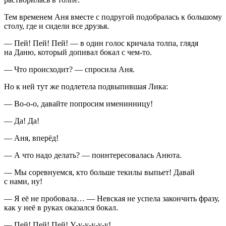
Тем временем Аня вместе с подругой подобралась к большому
столу, где и сидели все друзья.
— Пей! Пей! Пей! — в один голос кричала толпа, глядя
на Даню, который допивал бокал с чем-то.
— Что происходит? — спросила Аня.
Но к ней тут же подлетела подвыпившая Лика:
— Во-о-о, давайте попросим именинницу!
— Да! Да!
— Аня, вперёд!
— А что надо делать? — поинтересовалась Анюта.
— Мы соревнуемся, кто больше
текил
ы выпьет! Давай
с нами, ну!
— Я её не пробовала… — Невская не успела закончить фразу,
как у неё в руках оказался бокал.
— Пей! Пей! Пей! У-у-у-у-у-у!