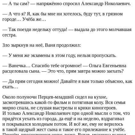
— А ты сам? — напряжённо спросил Александр Николаевич.
— А что я? Я, как бы мне ни хотелось, буду тут, в грязном
городе… Учёба же…
— Так поезди недельку оттуда! — выдала до этого молчавшая
сестра.
Зло зыркнув на неё, Ваня продолжил:
— У меня же экзамены в этом году, нельзя пропускать.
— Ванечка… Спасибо тебе огромное! — Ольга Евгеньевна
рас
целов
ала сына. — Это что, прям завтра можно заехать?
— Да прям сегодня можно! Давайте я вам только объясню, как
ехать…
Около полуночи Перцев-младший сидел на кухне,
засмотревшись какой-то фильм и потягивая колу. Вся семья
мирно спала, не слушая выстрелы и крики киногероев.
И только Александр Николаевич при одной мысли о том, что
придётся уехать из города, да ещё и на неделю, вздрагивал
и покрывался холодным потом. И всё же, ему не верилось
в такой щедрый жест сына и такое его прилежание к учёбе.
Причём, проснувшееся очень резко. Встав, мужчина вышел