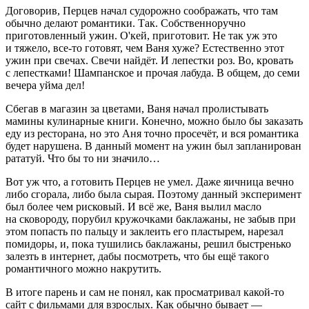
Договорив, Перцев начал судорожно соображать, что там
обычно делают романтики. Так. Собственноручно
приготовленный ужин. О'кей, приготовит. Не так уж это
и тяжело, все-то готовят, чем Ваня хуже? Естественно этот
ужин при свечах. Свечи найдёт. И лепестки роз. Во, кровать
с лепестками!
Шампанск
ое и прочая лабуда. В общем, до семи
вечера уйма дел!
Сбегав в магазин за цветами, Ваня начал пролистывать
мамины кулинарные книги. Конечно, можно было бы заказать
еду из ресторана, но это Аня точно просечёт, и вся романтика
будет нарушена. В данный момент на ужин был запланирован
рататуй. Что бы то ни значило…
Вот уж что, а готовить Перцев не умел. Даже яичница вечно
либо сгорала, либо была сырая. Поэтому данный эксперимент
был более чем рисковый. И всё же, Ваня вылил масло
на сковороду, порубил кружочками баклажаны, не забыв при
этом попасть по пальцу и заклеить его пластырем, нарезал
помидоры, и, пока тушились баклажаны, решил быстренько
залезть в инте
рне
т, дабы посмотреть, что бы ещё такого
романтичного можно накрутить.
В итоге парень и сам не понял, как просматривал какой-то
сайт с фильмами для взрослых. Как обычно бывает —