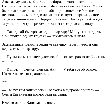
Аня зажмурилась, быстро перебирая в голове желания.
Господи, их было так много! Чего не скажешь о Ване. У того
было одно-единственное: чтобы произошедшее больше
не повторилось. Загадав желания и отпустив ярко-красное
сердце в ночное небо, Перцев приобнял Невскую, наблюдая
за улетающим фонариком, пока тот не скрылся из виду.
— Так, давай быстро заходи в квартиру! Минус пят
надцат
ь,
а он стоит в одних трусах! — нахмурилась Анюта.
Засмеявшись, Ваня перекинул девушку через плечо, и они
вернулись в квартиру:
— Ну ты же меня «нетрудоспособного» всё равно не бросишь,
верно?
— Идиот, — смеясь, сказала Аня. — У тебя всё об одном.
Но мне даже это нравится…
***
— Ты тут чем занимался? С балкона в сугробы прыгал? —
Ольга Евгеньевна посмотрела на сына.
Вместо ответа Ваня закашлялся: