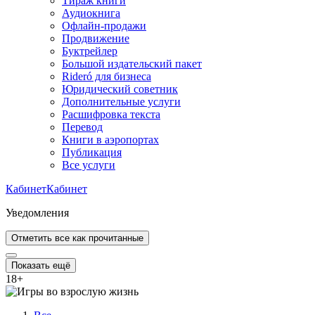
Тираж книги
Аудиокнига
Офлайн-продажи
Продвижение
Буктрейлер
Большой издательский пакет
Rideró для бизнеса
Юридический советник
Дополнительные услуги
Расшифровка текста
Перевод
Книги в аэропортах
Публикация
Все услуги
Кабинет
Кабинет
Уведомления
Отметить все как прочитанные
Показать ещё
18
+