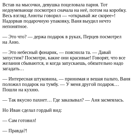
Встав на мысочки, девушка по
целов
ала парня. Тот
недоумевающе посмотрел сначала на неё, потом на коробку.
Весь взгляд Анюты говорил — «открывай же скорее»!
Надорвав подарочную упаковку, Ваня выудил нечто
непонятное.
— Это что? — держа подарок в руках, Перцев посмотрел
на Аню.
— Это небесный фонарик, — пояснила та. — Давай
запустим? Посмотри, какие они красивые! Говорят, что все
желания сбываются, и когда запускаешь, обязательно надо
загадать…
— Интересная штуковина, — принимая и вешая пальто, Ваня
положил подарок на тумбу. — У меня другой подарок…
Пошли на кухню.
— Так вкусно пахнет… Где заказывал? — Аня засмеялась.
Но Иван сделал гордый вид:
— Сам готовил!
— Правда?!