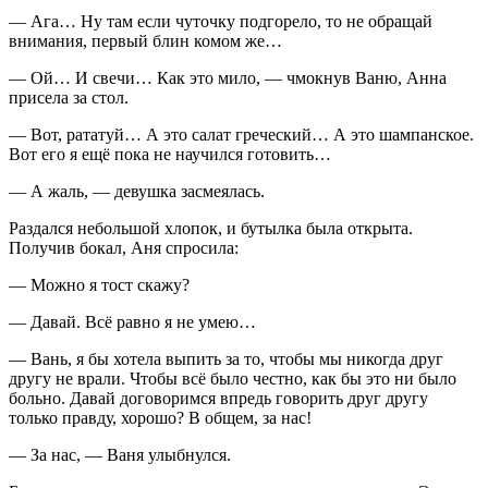
— Ага… Ну там если чуточку подгорело, то не обращай
вн
иман
ия, первый блин комом же…
— Ой… И свечи… Как это мило, — чмокнув Ваню, Анна
присела за стол.
— Вот, рататуй… А это салат греческий… А это
шампанск
ое.
Вот его я ещё пока не научился готовить…
— А жаль, — девушка засмеялась.
Раздался небольшой хлопок, и бутылка была открыта.
Получив бокал, Аня спросила:
— Можно я тост скажу?
— Давай. Всё равно я не умею…
— Вань, я бы хотела выпить за то, чтобы мы никогда друг
другу не врали. Чтобы всё было честно, как бы это ни было
больно. Давай договоримся впредь говорить друг другу
только правду, хорошо? В общем, за нас!
— За нас, — Ваня улыбнулся.