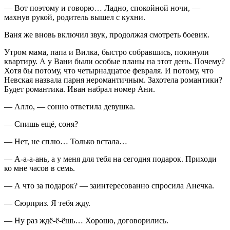
— Вот поэтому и говорю… Ладно, спокойной ночи, —
махнув рукой, родитель вышел с кухни.
Ваня же вновь включил звук, продолжая смотреть боевик.
Утром мама, папа и Вилка, быстро собравшись, покинули
квартиру. А у Вани были особые планы на этот день. Почему?
Хотя бы потому, что четыр
надцат
ое февраля. И потому, что
Невская назвала парня неромантичным. Захотела романтики?
Будет романтика. Иван набрал номер Ани.
— Алло, — сонно ответила девушка.
— Спишь ещё, соня?
— Нет, не сплю… Только встала…
— А-а-а-ань, а у меня для тебя на сегодня подарок. Приходи
ко мне часов в семь.
— А что за подарок? — заинтересованно спросила Анечка.
— Сюрприз. Я тебя жду.
— Ну раз ждё-ё-ёшь… Хорошо, договорились.