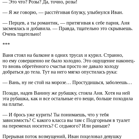
— Это что? Розы? Да, точно, розы!
— Я же говорю, — расстёгивая блузку, улыбнулся Иван.
— Перцев, а ты романтик, — притягивая к себе парня, Аня
засмеялась и добавила. — Правда, тщательно это скрываешь.
Очень тщательно!
***
Ваня стоял на балконе в одних трусах и
курил
. Странно,
но ему совершенно не было холодно. Это ощущение наконец-
то вновь обретённого счастья просто не давало холоду
добраться до тела. Тут на него мягко опустилась рука:
— Вань, ну не стой на морозе… Простудишься, заболеешь…
Позади, надев Ванину же рубашку, стояла Аня. Хотя на ней
эта рубашка, как и все остальные его вещи, больше походила
на платье.
— И брось уже
курит
ь! Ты понимаешь, что у тебя
зависимость? С какого класса вы там с Подгорным в туалет
на переменах носитесь? С седьмого? Или раньше?
Прерывая поток возмущений, Иван по
целов
ал девушку