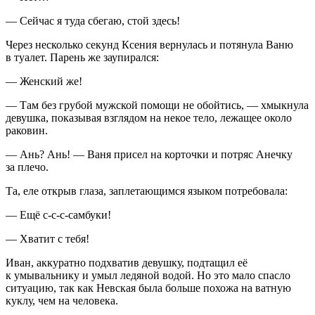
— Сейчас я туда сбегаю, стой здесь!
Через несколько секунд Ксения вернулась и потянула Ваню
в туалет. Парень же заупирался:
— Женский же!
— Там без грубой мужской помощи не обойтись, — хмыкнула
девушка, показывая взглядом на некое тело, лежащее около
раковин.
— Ань? Ань! — Ваня присел на корточки и потряс Анечку
за плечо.
Та, еле открыв глаза, заплетающимся языком потребовала:
— Ещё с-с-с-самбуки!
— Хватит с тебя!
Иван, аккуратно подхватив девушку, подтащил её
к умывальнику и умыл ледяной водой. Но это мало спасло
ситуацию, так как Невская была больше похожа на ватную
куклу, чем на человека.