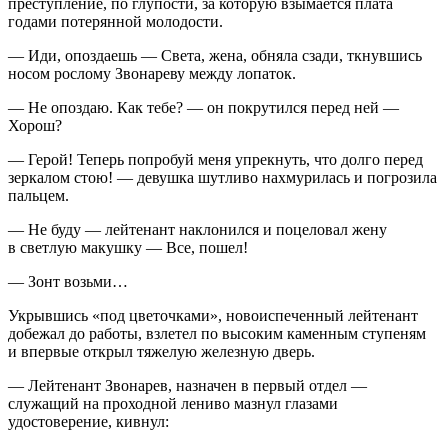
преступление, по глупости, за которую взымается плата
годами потерянной молодости.
— Иди, опоздаешь — Света, жена, обняла сзади, ткнувшись
носом рослому Звонареву между лопаток.
— Не опоздаю. Как тебе? — он покрутился перед ней —
Хорош?
— Герой! Теперь попробуй меня упрекнуть, что долго перед
зеркалом стою! — девушка шутливо нахмурилась и погрозила
пальцем.
— Не буду — лейтенант наклонился и поцеловал жену
в светлую макушку — Все, пошел!
— Зонт возьми…
Укрывшись «под цветочками», новоиспеченный лейтенант
добежал до работы, взлетел по высоким каменным ступеням
и впервые открыл тяжелую железную дверь.
— Лейтенант Звонарев, назначен в первый отдел —
служащий на проходной лениво мазнул глазами
удостоверение, кивнул: