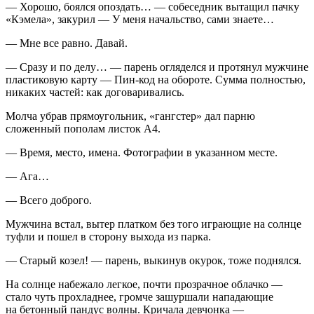
— Хорошо, боялся опоздать… — собеседник вытащил пачку
«Кэмела», за
курил
— У меня начальство, сами знаете…
— Мне все равно. Давай.
— Сразу и по делу… — парень огляделся и протянул мужчине
пластиковую карту — Пин-код на обороте. Сумма полностью,
никаких частей: как договаривались.
Молча убрав прямоугольник, «гангстер» дал парню
сложенный пополам листок А4.
— Время, место, имена. Фотографии в указанном месте.
— Ага…
— Всего доброго.
Мужчина встал, вытер платком без того играющие на солнце
туфли и пошел в сторону выхода из парка.
— Старый козел! — парень, выкинув окурок, тоже поднялся.
На солнце набежало легкое, почти прозрачное облачко —
стало чуть прохладнее, громче зашуршали нападающие
на бетонный пандус волны. Кричала девчонка —