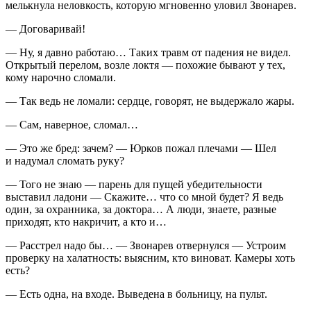
мелькнула неловкость, которую мгновенно уловил Звонарев.
— Договаривай!
— Ну, я давно работаю… Таких травм от падения не видел.
Открытый перелом, возле локтя — похожие бывают у тех,
кому нарочно сломали.
— Так ведь не ломали: сердце, говорят, не выдержало жары.
— Сам, наверное, сломал…
— Это же бред: зачем? — Юрков пожал плечами — Шел
и надумал сломать руку?
— Того не знаю — парень для пущей убедительности
выставил ладони — Скажите… что со мной будет? Я ведь
один, за охранника, за доктора… А люди, знаете, разные
приходят, кто накричит, а кто и…
— Расстрел надо бы… — Звонарев отвернулся — Устроим
проверку на халатность: выясним, кто виноват. Камеры хоть
есть?
— Есть одна, на входе. Выведена в больницу, на пульт.