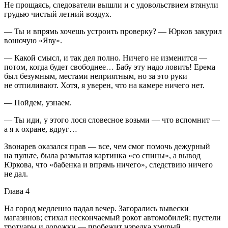
Не прощаясь, следователи вышли и с удовольствием втянули
грудью чистый летний воздух.
— Ты и впрямь хочешь устроить проверку? — Юрков за
курил
вонючую «Яву».
— Какой смысл, и так дел полно. Ничего не изменится —
потом, когда будет свободнее… Бабу эту надо ловить! Ерема
был безумным, местами неприятным, но за это руки
не отпиливают. Хотя, я уверен, что на камере ничего нет.
— Пойдем, узнаем.
— Ты иди, у этого лося словесное возьми — что вспомнит —
а я к охране, вдруг…
Звонарев оказался прав — все, чем смог помочь дежурный
на пульте, была размытая картинка «со спины», а вывод
Юркова, что «бабенка и впрямь ничего», следствию ничего
не дал.
Глава 4
На город медленно падал вечер. Загорались вывески
магазинов; стихал нескончаемый рокот автомобилей; пустели
тротуары и дорожки — пробежит изредка хмурый,