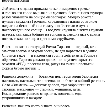
Беречь патроны!
Лейтенант отдавал приказы четко, намеренно громко —
и только его голос вырывал из мутного, бессильного ступора,
разом упавшего на бойцов-первогодок. Мощно рокотал
пулемет сержанта Громыко: стрелянные гильзы со звоном
падали на бетонный пол и латунно блестели в лучах
послеобеденного солнца. В воздухе кружила выбитая пулями
известь, сыпалась бойцам на головы и, смешиваясь с едким
потом, текла по лицам грязными струйками.
Внезапно затих стонущий Ромка Та
расов
— первый, кто
заметил врагов и открыл огонь, не дав ворваться в здание.
Случись такое — и маленькая группа лейтенанта Громова
обречена. Та
расов
уложил двоих, но не успел скрыться —
осколки «РГД» посекли тело, рисуя на ткани новенькой
формы бурые потеки…
Разведка доложила — боевиков нет, территория безопасна
настолько, насколько это возможно в объятом войной регионе.
Село «Знамено» — десяток дворов, три заброшенных
стройки; население — старики, женщины, дети.
Командование решило отправить новичков, едва
устроившихся в казарме.
Разведка, как это часто бывает, ошиблась…