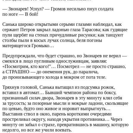
— Звонарев! Уснул? — Громов несильно пнул солдата
по ноге — В бой!
Санька широко открытыми серыми глазами наблюдал, как
сержант Петров закрыл ладонью глаза Та
расов
а; как гудящие
пули щербят на стенах причудливые рисунки; как танцуют
столбы пыли в косых лучах солнца, беля погоны
матерящегося Громыко…
Предупреждали, что будет страшно, но Звонарев не верил —
смеялся в лицо пугливым однослуживцам, заявляя:
«Посмотрим, кто кого!"… Посмотрел — не просто страшно,
а СТРАШНО — до онемения рук, до паралича,
до пронизывающего холода в мокром от пота теле.
Тряхнув головой, Санька вытащил из подсумка рожок,
вставил в автомат… Бывший чемпион района по боксу,
признанный силач двора, Звонарев в эту минуту клял себя
за трусость; за позорные мысли и мокрые ладони, скользящие
по цевью, будто оно живое и норовит выпрыгнуть…
Выставив ствол в окно, парень короткими очередями
простреливал округу, находя укрытия противника… Через
минуту он забыл о страхе, превратившись в машину, которую
недолго, но все же учили воевать.