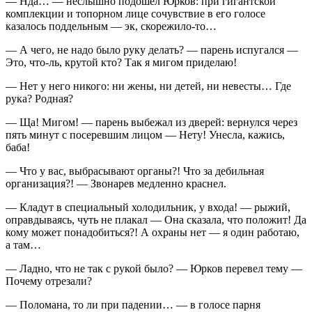
— Нда… — неслышно подошел Юрков: при гигантской
комплекции и топорном лице сочувствие в его голосе
казалось поддельным — эк, скорежило-то…
— А чего, не надо было руку делать? — парень испугался —
Это, что-ль, крутой кто? Так я мигом приделаю!
— Нет у него никого: ни жены, ни детей, ни невесты… Где
рука? Родная?
— Ща! Мигом! — парень выбежал из дверей: вернулся через
пять минут с посеревшим лицом — Нету! Унесла, кажись,
баба!
— Что у вас, выбрасывают органы?! Что за дебильная
организация?! — Звонарев медленно краснел.
— Кладут в специальный холодильник, у входа! — рыжий,
оправдываясь, чуть не плакал — Она сказала, что положит! Да
кому может понадобиться?! А охраны нет — я один работаю,
а там…
— Ладно, что не так с рукой было? — Юрков перевел тему —
Почему отрезали?
— Поломана, то ли при падении… — в голосе парня