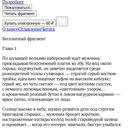
Подробнее
Пожаловаться
Читать фрагмент
Купить
электронную — 60 ₽
О книге
Оглавление
Читать
Бесплатный фрагмент
Глава 1
По шумящей волнами набережной идет мужчина,
прикладывая белоснежный платок ко лбу. На вид около
сорока, подтянутый, он заметно выделяется среди
разноцветной толпы гуляющих — строгий серый костюм-
тройка; идеально чищеные туфли на высоким каблуке;
серый же, но чуть светлее — под цвет костюма галстук,
с немного легкомысленным, «цветочным» узором…
и крошечный розовый бутон в левом нагрудном кармане —
яркое пятно, отвлекающее от лица.
Солнце высоко в небе, шумно резвятся дети под строгим
приглядом старших… мужчина бросает короткие,
настороженные взгляды из-под полей старомодной шляпы
и оценивает… когда его интерес замечали, быстро улыбался