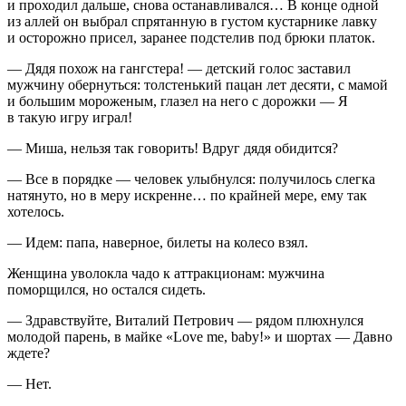
и проходил дальше, снова останавливался… В конце одной
из аллей он выбрал спрятанную в густом кустарнике лавку
и осторожно присел, заранее подстелив под брюки платок.
— Дядя похож на гангстера! — детский голос заставил
мужчину обернуться: толстенький пацан лет десяти, с мамой
и большим мороженым, глазел на него с дорожки — Я
в такую игру играл!
— Миша, нельзя так говорить! Вдруг дядя обидится?
— Все в порядке — человек улыбнулся: получилось слегка
натянуто, но в меру искренне… по крайней мере, ему так
хотелось.
— Идем: папа, наверное, билеты на колесо взял.
Женщина уволокла чадо к аттракционам: мужчина
поморщился, но остался сидеть.
— Здравствуйте, Виталий Петрович — рядом плюхнулся
молодой парень, в майке «Love me, baby!» и шортах — Давно
ждете?
— Нет.