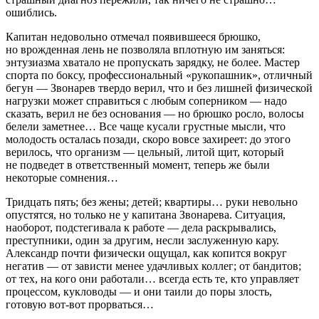
ошиблись.
Капитан недовольно отмечал появившееся брюшко,
но врожденная лень не позволяла вплотную им заняться:
энтузиазма хватало не пропускать зарядку, не более. Мастер
спорта по боксу, профессиональный «рукопашник», отличный
бегун — Звонарев твердо верил, что и без лишней физической
нагрузки может справиться с любым соперником — надо
сказать, верил не без основания — но брюшко росло, волосы
белели заметнее… Все чаще кусали грустные мысли, что
молодость осталась позади, скоро вовсе захиреет: до этого
верилось, что организм — цельный, литой щит, который
не подведет в ответственный момент, теперь же были
некоторые сомнения…
Тридцать пять; без жены; детей; квартиры… руки невольно
опустятся, но только не у капитана Звонарева. Ситуация,
наоборот, подстегивала к работе — дела раскрывались,
преступники, один за другим, несли заслуженную кару.
Александр почти физически ощущал, как копится вокруг
негатив — от зависти менее удачливых коллег; от бандитов;
от тех, на кого они работали… всегда есть те, кто управляет
процессом, кукловоды — и они таили до поры злость,
готовую вот-вот прорваться…