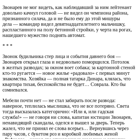
Звонарев не мог видеть, как наблюдавший за ним лейтенант
довольно качнул головой — не видел он чемпиона района,
признанного силача, да и не было ему до этой мишуры
дела — командир видел девятнадцат
илетн
его мальчишку,
распластанного на полу бетонной стройки, у черта на рогах,
нашедшего мужество поднять автомат.
* * *
Звонок будильника стер лица и события давнего боя —
Звонарев открыл глаза и недовольно поморщился. Потолок
в желтых разводах; за окном воет собака; за картонной стеной
кто-то ругается — новое жилье «радовало» с первых минут
знакомства. Хозяйка — полная татарка Динара, клялась, что
квартира тихая, беспокойства не будет… Соврала. Кто бы
сомневался.
Мебели почти нет — не стал забирать после развода:
наверное, теплилась мыслишка, что не все потеряно. Света
тогда высказалась категорично: «Или я, или гадская
служба!» — не говоря ни слова, капитан юстиции Звонарев,
ненавидящий скандалы, оделся и вышел за дверь. Теперь
жалел, что не принял ее слова всерьез… Вернувшись через
пару часов, с букетом роз и коробкой любимых женой