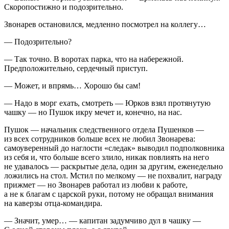
Скоропостижно и подозрительно.
Звонарев остановился, медленно посмотрел на коллегу…
— Подозрительно?
— Так точно. В воротах парка, что на набережной.
Предположительно, сердечный приступ.
— Может, и впрямь… Хорошо бы сам!
— Надо в морг ехать, смотреть — Юрков взял протянутую
чашку — но Пушок икру мечет и, конечно, на нас.
Пушок — начальник следственного отдела Пушенков —
из всех сотрудников больше всех не любил Звонарева:
самоуверенный до наглости «следак» выводил подполковника
из себя и, что больше всего злило, никак повлиять на него
не удавалось — раскрытые дела, один за другим, еженедельно
ложились на стол. Мстил по мелкому — не похвалит, награду
прижмет — но Звонарев работал из любви к работе,
а не к благам с царской руки, потому не обращал внимания
на каверзы отца-командира.
— Значит, умер… — капитан задумчиво дул в чашку —