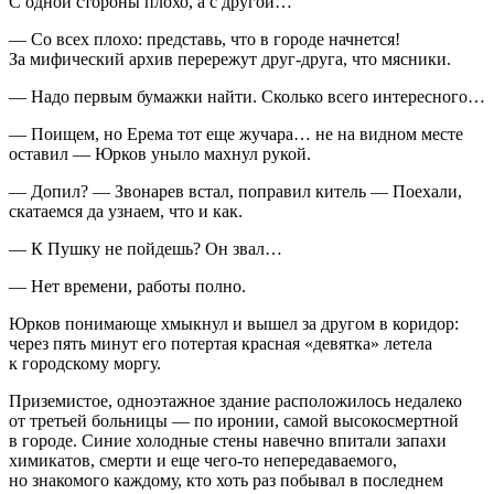
С одной стороны плохо, а с другой…
— Со всех плохо: представь, что в городе начнется!
За мифический архив перережут друг-друга, что мясники.
— Надо первым бумажки найти. Сколько всего интересного…
— Поищем, но Ерема тот еще жучара… не на видном месте
оставил — Юрков уныло махнул рукой.
— Допил? — Звонарев встал, поправил китель — Поехали,
скатаемся да узнаем, что и как.
— К Пушку не пойдешь? Он звал…
— Нет времени, работы полно.
Юрков понимающе хмыкнул и вышел за другом в коридор:
через пять минут его потертая красная «девятка» летела
к городскому моргу.
Приземистое, одноэтажное здание расположилось недалеко
от третьей больницы — по иронии, самой высокосмертной
в городе. Синие холодные стены навечно впитали запахи
химикатов, смерти и еще чего-то непередаваемого,
но знакомого каждому, кто хоть раз побывал в последнем