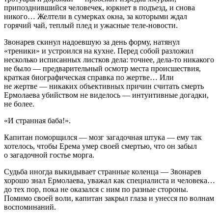
припозднившийся человечек, юркнет в подъезд, и снова
никого… Желтели в сумерках окна, за которыми ждал
горячий чай, теплый плед и ужасные теле-новости.
Звонарев скинул надоевшую за день форму, натянул
«треники» и устроился на кухне. Перед собой разложил
несколько исписанных листков дела: точнее, дела-то никакого
не было — предварительный осмотр места происшествия,
краткая биографическая справка по жертве… Или
не жертве — никаких объективных причин считать смерть
Ермолаева убийством не виделось — интуитивные догадки,
не более.
«И странная баба!».
Капитан поморщился — мозг загадочная штука — ему так
хотелось, чтобы Ерема умер своей смертью, что он забыл
о загадочной гостье морга.
Судьба иногда выкидывает странные коленца — Звонарев
хорошо знал Ермолаева, уважал как специалиста и человека…
до тех пор, пока не оказался с ним по разные стороны.
Помимо своей воли, капитан закрыл глаза и унесся по волнам
воспоминаний.