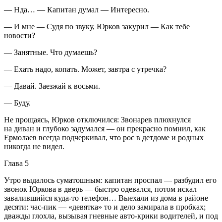
— Нда… — Капитан думал — Интересно.
— И мне — Судя по звуку, Юрков за
курил
— Как тебе
новости?
— Занятные. Что думаешь?
— Ехать надо, копать. Может, завтра с утречка?
— Давай. Заезжай к восьми.
— Буду.
Не прощаясь, Юрков отключился: Звонарев плюхнулся
на диван и глубоко задумался — он прекрасно помнил, как
Ермолаев всегда подчеркивал, что рос в детдоме и родных
никогда не видел.
Глава 5
Утро выдалось суматошным: капитан проспал — разбудил его
звонок Юркова в дверь — быстро одевался, потом искал
завалившийся куда-то телефон… Выехали из дома в районе
десяти: час-пик — «девятка» то и дело замирала в пробках;
дважды глохла, вызывая гневные авто-крики водителей, и под