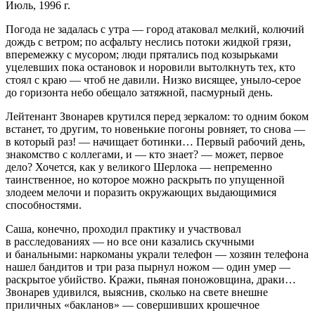
Июль, 1996 г.
Погода не задалась с утра — город атаковал мелкий, колючий
дождь с ветром; по асфальту неслись потоки жидкой грязи,
вперемежку с мусором; люди прятались под козырьками
уцелевших пока остановок и норовили вытолкнуть тех, кто
стоял с краю — чтоб не давили. Низко висящее, уныло-серое
до горизонта небо обещало затяжной, пасмурный день.
Лейтенант Звонарев крутился перед зеркалом: то одним боком
встанет, то другим, то новенькие погоны ровняет, то снова —
в который раз! — начищает ботинки… Первый рабочий день,
знакомство с коллегами, и — кто знает? — может, первое
дело? Хочется, как у великого Шерлока — непременно
таинственное, но которое можно раскрыть по упущенной
злодеем мелочи и поразить окружающих выдающимися
способностями.
Саша, конечно, проходил практику и участвовал
в расследованиях — но все они казались скучными
и б
анальн
ыми:
наркоман
ы украли телефон — хозяин телефона
нашел бандитов и три раза пырнул ножом — один умер —
раскрытое убийство. Кражи, пьяная поножовщина, драки…
Звонарев удивился, выяснив, сколько на свете внешне
приличных «бакланов» — совершивших крошечное