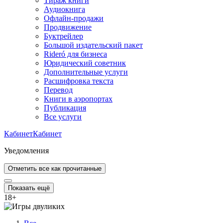
Тираж книги
Аудиокнига
Офлайн-продажи
Продвижение
Буктрейлер
Большой издательский пакет
Rideró для бизнеса
Юридический советник
Дополнительные услуги
Расшифровка текста
Перевод
Книги в аэропортах
Публикация
Все услуги
Кабинет
Кабинет
Уведомления
Отметить все как прочитанные
Показать ещё
18
+