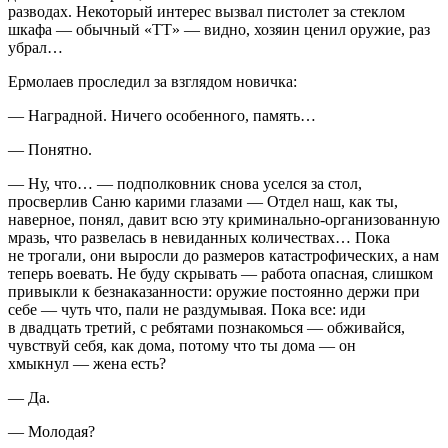
разводах. Некоторый интерес вызвал пистолет за стеклом
шкафа — обычный «ТТ» — видно, хозяин ценил оружие, раз
убрал…
Ермолаев проследил за взглядом новичка:
— Наградной. Ничего особенного, память…
— Понятно.
— Ну, что… — подполковник снова уселся за стол,
просверлив Саню карими глазами — Отдел наш, как ты,
наверное, понял, давит всю эту криминально-организованную
мразь, что развелась в невиданных количествах… Пока
не трогали, они выросли до размеров катастрофических, а нам
теперь воевать. Не буду скрывать — работа опасная, слишком
привыкли к безнаказанности: оружие постоянно держи при
себе — чуть что, пали не раздумывая. Пока все: иди
в двадцать третий, с ребятами познакомься — обживайся,
чувствуй себя, как дома, потому что ты дома — он
хмыкнул — жена есть?
— Да.
— Молодая?