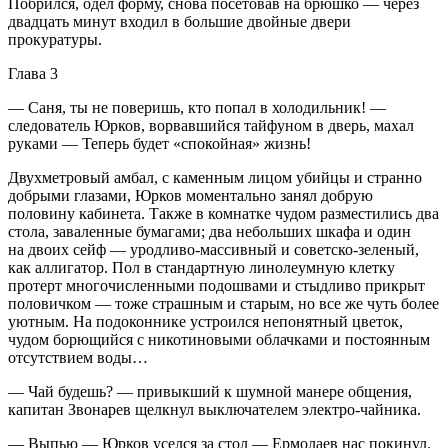
Побрился, одел форму, снова посетовав на брюшко — через
двадцать минут входил в большие двойные двери
прокуратуры.
Глава 3
— Саня, ты не поверишь, кто попал в холодильник! —
следователь Юрков, ворвавшийся тайфуном в дверь, махал
руками — Теперь будет «спокойная» жизнь!
Двухметровый амбал, с каменным лицом убийцы и странно
добрыми глазами, Юрков моментально занял добрую
половину кабинета. Также в комнатке чудом разместились два
стола, заваленные бумагами; два небольших шкафа и один
на двоих сейф — уродливо-массивный и советско-зеленый,
как аллигатор. Пол в стандартную линолеумную клетку
протерт многочисленными подошвами и стыдливо прикрыт
половичком — тоже страшным и старым, но все же чуть более
уютным. На подоконнике устроился непонятный цветок,
чудом борющийся с никотиновыми облачками и постоянным
отсутствием воды…
— Чай будешь? — привыкший к шумной манере общения,
капитан Звонарев щелкнул выключателем электро-чайника.
— Выпью — Юрков уселся за стол — Ермолаев нас покинул.