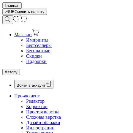
Главная
RUB
Сменить валюту
Магазин
Импринты
Бестселлеры
Бесплатные
Скидки
Подборки
Автору
Войти в аккаунт
Про-аккаунт
Редактор
Корректор
Простая верстка
Сложная верстка
Дизайн обложки
Иллюстрации