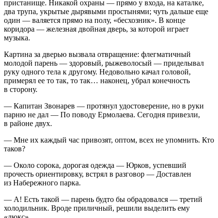
пристанище. Никакой охраны — прямо у входа, на каталке,
два трупа, укрытые дырявыми простынями; чуть дальше еще
один — валяется прямо на полу, «бесхозник». В конце
коридора — железная двойная дверь, за которой играет
музыка.
Картина за дверью вызвала отвращение: флегматичный
молодой парень — здоровый, рыжеволосый — приделывал
руку одного тела к другому. Недовольно качал головой,
примерял ее то так, то так… наконец, убрал конечность
в сторону.
— Капитан Звонарев — протянул удостоверение, но в руки
парню не дал — По поводу Ермолаева. Сегодня привезли,
в районе двух.
— Мне их каждый час привозят, оптом, всех не упомнить. Кто
таков?
— Около сорока, дорогая одежда — Юрков, успевший
прочесть ориентировку, встрял в разговор — Доставлен
из Набережного парка.
— А! Есть такой — парень будто бы обрадовался — третий
холодильник. Вроде приличный, решили выделить ему
«люкс»…