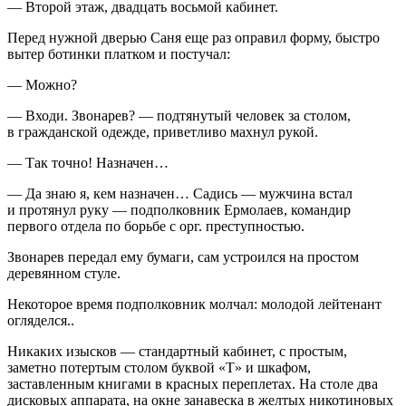
— Второй этаж, двадцать восьмой кабинет.
Перед нужной дверью Саня еще раз оправил форму, быстро
вытер ботинки платком и постучал:
— Можно?
— Входи. Звонарев? — подтянутый человек за столом,
в гражданской одежде, приветливо махнул рукой.
— Так точно! Назначен…
— Да знаю я, кем назначен… Садись — мужчина встал
и протянул руку — подполковник Ермолаев, командир
первого отдела по борьбе с орг. преступностью.
Звонарев передал ему бумаги, сам устроился на простом
деревянном стуле.
Некоторое время подполковник молчал: молодой лейтенант
огляделся..
Никаких изысков — стандартный кабинет, с простым,
заметно потертым столом буквой «Т» и шкафом,
заставленным книгами в красных переплетах. На столе два
дисковых аппарата, на окне занавеска в желтых никотиновых