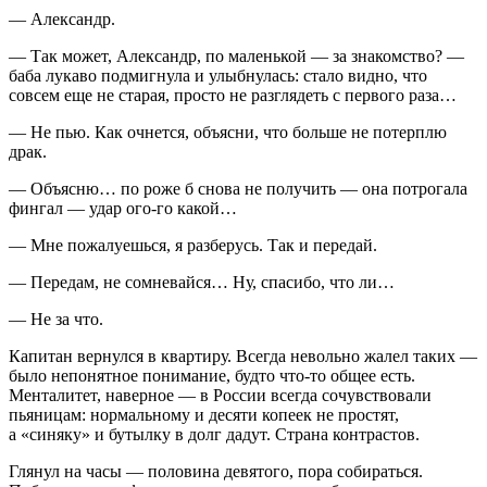
— Александр.
— Так может, Александр, по маленькой — за знакомство? —
баба лукаво подмигнула и улыбнулась: стало видно, что
совсем еще не старая, просто не разглядеть с первого раза…
— Не пью. Как очнется, объясни, что больше не потерплю
драк.
— Объясню… по роже б снова не получить — она потрогала
фингал — удар ого-го какой…
— Мне пожалуешься, я разберусь. Так и передай.
— Передам, не сомневайся… Ну, спасибо, что ли…
— Не за что.
Капитан вернулся в квартиру. Всегда невольно жалел таких —
было непонятное понимание, будто что-то общее есть.
Менталитет, наверное — в
Росси
и всегда сочувствовали
пьяницам: нормальному и десяти копеек не простят,
а «синяку» и бутылку в долг дадут. Страна контрастов.
Глянул на часы — половина девятого, пора собираться.