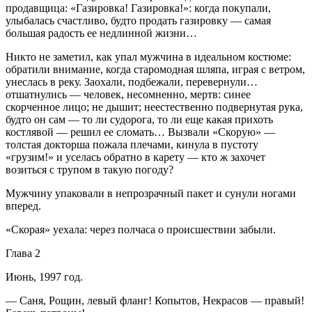
продавщица: «Газировка! Газировка!»: когда покупали,
улыбалась счастливо, будто продать газировку — самая
большая радость ее недлинной жизни…
Никто не заметил, как упал мужчина в идеальном костюме:
обратили внимание, когда старомодная шляпа, играя с ветром,
унеслась в реку. Заохали, подбежали, перевернули…
отшатнулись — человек, несомненно, мертв: синее
скорченное лицо; не дышит; неестественно подвернутая рука,
будто он сам — то ли судорога, то ли еще какая прихоть
костлявой — решил ее сломать… Вызвали «Скорую» —
толстая докторша пожала плечами, кинула в пустоту
«грузим!» и уселась обратно в карету — кто ж захочет
возиться с трупом в такую погоду?
Мужчину упаковали в непрозрачный пакет и сунули ногами
вперед.
«Скорая» уехала: через полчаса о происшествии забыли.
Глава 2
Июнь, 1997 год.
— Саня, Рощин, левый фланг! Копытов, Нек
расов
— правый!