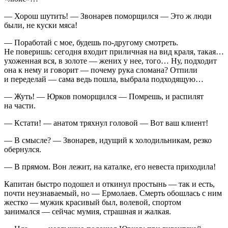
— Хорош шутить! — Звонарев поморщился — Это ж люди
были, не куски мяса!
— Поработай с мое, будешь по-другому смотреть.
Не поверишь: сегодня входит приличная на вид краля, такая…
ухоженная вся, в золоте — жених у нее, того… Ну, подходит
она к нему и говорит — почему рука сломана? Отпили
и переделай — сама ведь пошла, выбрала подходящую…
— Жуть! — Юрков поморщился — Помрешь, и распилят
на части.
— Кстати! — анатом тряхнул головой — Вот ваш клиент!
— В смысле? — Звонарев, идущий к холодильникам, резко
обернулся.
— В прямом. Вон лежит, на каталке, его невеста приходила!
Капитан быстро подошел и откинул простынь — так и есть,
почти неузнаваемый, но — Ермолаев. Смерть обошлась с ним
жестко — мужик красивый был, волевой, спортом
занимался — сейчас мумия, страшная и жалкая.