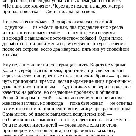
«Рафаэлло», нашел два упакованных чемодана и записку:
«Не ищи, все кончено». Через две недели на адрес матери
пришла повестка — Света подала на развод.
Не желая теснить мать, Звонарев оказался в съемной
«однушке» — из мебели диван, два продавленных кресла
и стол с крутящимся стулом — с пьяницами-соседями
и воющей с завидным постоянством собакой. Один плюс —
до работы, стоившей жены и двухмесячного курса лечения
после огнестрела, всего два квартала, пять минут спокойной
ходьбы.
Ему недавно исполнилось тридцать пять. Короткие черные
волосы серебрятся по бокам; приятное лицо слегка портят
серые, жестко прищуренные глаза; широкие брови — правая
чуть приподнята шрамом, делая выражение лица ироничным,
даже немного циничным — будто никому не верит: полезное
качество на работе, но создающее проблемы в общении.
Рослый, широкоплечий — капитан неизменно притягивал
женские взгляды, но никогда — пока был женат — не отвечал
взаимностью ни одной представительнице прекрасного пола.
Сама мысль об измене выглядела кощунственной —
со Светой познакомились в школе, с десятого класса вместе…
Она не может иметь детей — слова врача едва не стали
приговором их отношениям, но справились: казалось,
страшный диагноз пережили, так ничего не страшно…