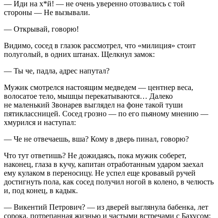
— Иди на х*й! — не очень уверенно отозвались с той
стороны — Не вызывали.
— Открывай, говорю!
Видимо, сосед в глазок рассмотрел, что «милиция» стоит
полуголый, в одних штанах. Щелкнул замок:
— Ты че, падла, адрес напутал?
Мужик смотрелся настоящим медведем — центнер веса,
волосатое тело, мышцы перекатываются… Далеко
не маленький Звонарев выглядел на фоне такой туши
пятиклассницей. Сосед грозно — по его пьяному мнению —
хмурился и наступал:
— Че не отвечаешь, вша? Кому в дверь пинал, говорю?
Что тут ответишь? Не дожидаясь, пока мужик соберет,
наконец, глаза в кучу, капитан отработанным ударом заехал
ему кулаком в переносицу. Не успел еще кровавый ручей
достигнуть пола, как сосед получил ногой в колено, в челюсть
и, под конец, в кадык.
— Викентий Петрович? — из дверей выглянула бабенка, лет
сорока, потрепанная жизнью и частыми встречами с Бахусом: