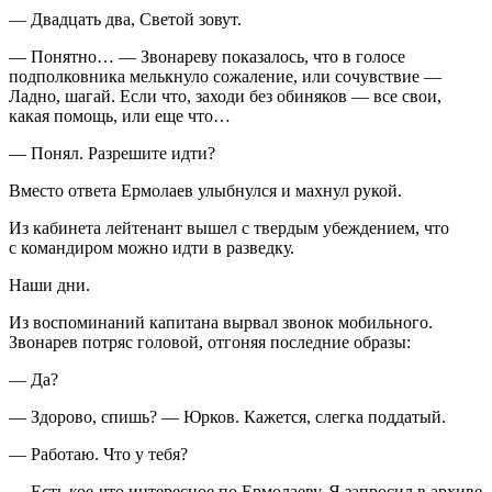
— Двадцать два, Светой зовут.
— Понятно… — Звонареву показалось, что в голосе
подполковника мелькнуло сожаление, или сочувствие —
Ладно, шагай. Если что, заходи без обиняков — все свои,
какая помощь, или еще что…
— Понял. Разрешите идти?
Вместо ответа Ермолаев улыбнулся и махнул рукой.
Из кабинета лейтенант вышел с твердым убеждением, что
с командиром можно идти в разведку.
Наши дни.
Из воспоминаний капитана вырвал звонок мобильного.
Звонарев потряс головой, отгоняя последние образы:
— Да?
— Здорово, спишь? — Юрков. Кажется, слегка поддатый.
— Работаю. Что у тебя?
— Есть кое-что интересное по Ермолаеву. Я запросил в архиве