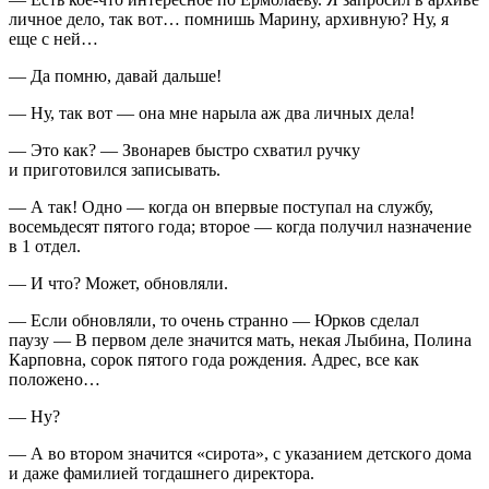
личное дело, так вот… помнишь Марину, архивную? Ну, я
еще с ней…
— Да помню, давай дальше!
—
Ну, так вот — она мне нарыла аж два личных дела!
— Это как? — Звонарев быстро схватил ручку
и приготовился записывать.
— А так! Одно — когда он впервые поступал на службу,
восемьдесят пятого года; второе — когда получил назначение
в 1 отдел.
— И что? Может, обновляли.
— Если обновляли, то очень странно — Юрков сделал
паузу — В первом деле значится мать, некая Лыбина, Полина
Карповна, сорок пятого года рождения. Адрес, все как
положено…
— Ну?
— А во втором значится «сирота», с указанием детского дома
и даже фамилией тогдашнего директора.