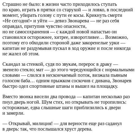
Страшно не было: в жизни часто приходилось ступать
по краю, играть в прятки со старухой — и ловко, в последний
момент, убирать голову с пути ее косы. Крикнуть смерти
«Не сегодня!» и уйти — девиз Звонарева — не раз себя
оправдал, притупив чувство опасности,
но не самосохранения — с каждой новой напастью он
становился осторожнее, хитрее, изворотливее… Возможно,
поэтому его обходили стороной даже закоренелые урки —
капитан не раздумывая пускал в ход оружие и после никогда
не жалел об этом.
Скандал за стенкой, судя по звукам, перерос в драку —
звенело стекло; мат — до этого чередующийся с нормальными
словами — слился в нескончаемый поток, визжала пьяным
голосом баба… одним прыжком соскочив с дивана, Звонарев
быстро одел спортивные штаны и вышел на площадку.
Вместо звонка висели два провода — капитан несколько раз
пнул дверь ногой. Шум стих, но открывать не торопились:
осторожные, едва слышные шаги приблизились к двери
и замерли.
— Открывай, милиция! — для верности еще раз саданул
в дверь: так, что послышался хруст дерева.