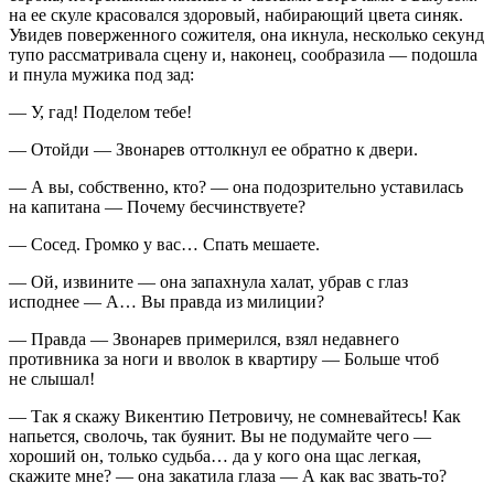
на ее скуле красовался здоровый, набирающий цвета синяк.
Увидев поверженного сожителя, она икнула, несколько секунд
тупо рассматривала сцену и, наконец, сообразила — подошла
и пнула мужика под зад:
— У, гад! Поделом тебе!
— Отойди — Звонарев оттолкнул ее обратно к двери.
— А вы, собственно, кто? — она подозрительно уставилась
на капитана — Почему бесчинствуете?
— Сосед. Громко у вас… Спать мешаете.
— Ой, извините — она запахнула халат, убрав с глаз
исподнее — А… Вы правда из милиции?
— Правда — Звонарев примерился, взял недавнего
противника за ноги и вволок в квартиру — Больше чтоб
не слышал!
— Так я скажу Викентию Петровичу, не сомневайтесь! Как
напьется, сволочь, так буянит. Вы не подумайте чего —
хороший он, только судьба… да у кого она щас легкая,
скажите мне? — она закатила глаза — А как вас звать-то?