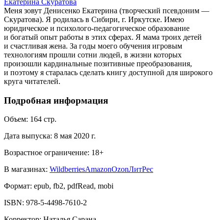
Екатерина Скуратова
Меня зовут Денисенко Екатерина (творческий псевдоним —
Скуратова). Я родилась в Сибири, г. Иркутске. Имею
юридическое и психолого-педагогическое образование
и богатый опыт работы в этих сферах. Я мама троих детей
и счастливая жена. За годы моего обучения игровым
технологиям прошли сотни людей, в жизни которых
произошли кардинальные позитивные преобразования,
и поэтому я старалась сделать книгу доступной для широкого
круга читателей.
Подробная информация
Объем:
164
стр.
Дата выпуска:
8 мая 2020 г.
Возрастное ограничение:
18
+
В магазинах:
Wildberries
Amazon
Ozon
ЛитРес
Формат:
epub, fb2, pdfRead, mobi
ISBN:
978-5-4498-7610-2
Корректор
:
Наталья Сарана