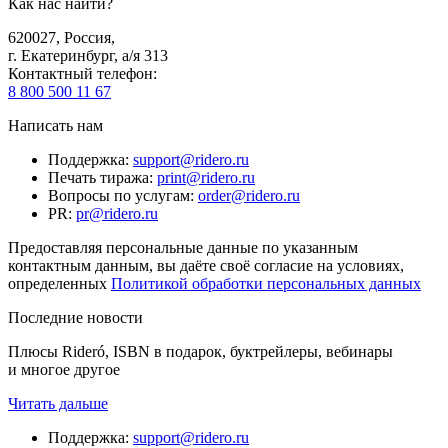
Как нас найти?
620027
,
Россия
,
г. Екатеринбург, а/я 313
Контактный телефон
:
8 800 500 11 67
Написать нам
Поддержка
:
support@ridero.ru
Печать тиража
:
print@ridero.ru
Вопросы по услугам
:
order@ridero.ru
PR
:
pr@ridero.ru
Предоставляя персональные данные по указанным
контактным данным, вы даёте своё согласие на условиях,
определенных
Политикой обработки персональных данных
Последние новости
Плюсы Rideró, ISBN в подарок, буктрейлеры, вебинары
и многое другое
Читать дальше
Поддержка
:
support@ridero.ru