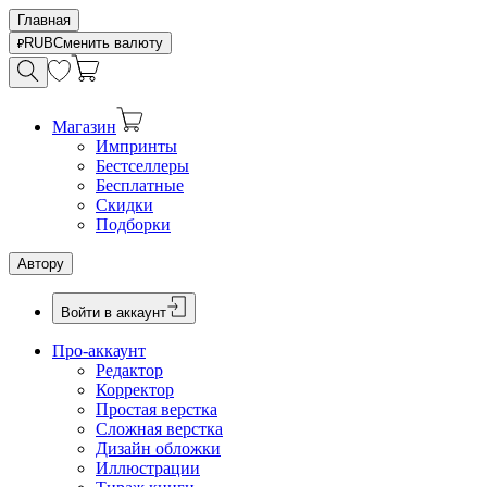
Главная
RUB
Сменить валюту
Магазин
Импринты
Бестселлеры
Бесплатные
Скидки
Подборки
Автору
Войти в аккаунт
Про-аккаунт
Редактор
Корректор
Простая верстка
Сложная верстка
Дизайн обложки
Иллюстрации