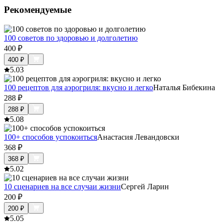
Рекомендуемые
100 советов по здоровью и долголетию
400
₽
400
₽
5.0
3
100 рецептов для аэрогриля: вкусно и легко
Наталья Бибекина
288
₽
288
₽
5.0
8
100+ способов успокоиться
Анастасия Левандовски
368
₽
368
₽
5.0
2
10 сценариев на все случаи жизни
Сергей Ларин
200
₽
200
₽
5.0
5