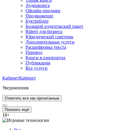
Тираж книги
Аудиокнига
Офлайн-продажи
Продвижение
Буктрейлер
Большой издательский пакет
Rideró для бизнеса
Юридический советник
Дополнительные услуги
Расшифровка текста
Перевод
Книги в аэропортах
Публикация
Все услуги
Кабинет
Кабинет
Уведомления
Отметить все как прочитанные
Показать ещё
18
+