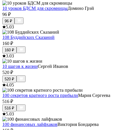
10 уроков БДСМ для скромницы
Домино Грэй
96
₽
96
₽
5.0
3
108 Буддийских Сказаний
160
₽
160
₽
3.0
3
10 шагов к жизни
Сергей Иванов
520
₽
520
₽
4.0
5
100 секретов кратного роста прибыли
Мария Сергеева
516
₽
516
₽
5.0
3
100 финансовых лайфхаков
Виктория Бондарева