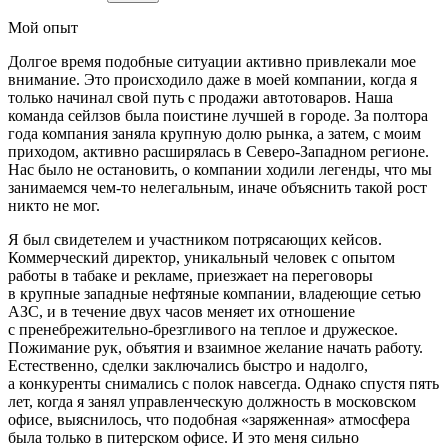
Мой опыт
Долгое время подобные ситуации активно привлекали мое
внимание. Это происходило даже в моей компании, когда я
только начинал свой путь с продажи автотоваров. Наша
команда сейлзов была поистине лучшей в городе. За полтора
года компания заняла крупную долю рынка, а затем, с моим
приходом, активно расширялась в Северо-Западном регионе.
Нас было не остановить, о компании ходили легенды, что мы
занимаемся чем-то нелегальным, иначе объяснить такой рост
никто не мог.
Я был свидетелем и участником потрясающих кейсов.
Коммерческий директор, уникальный человек с опытом
работы в
табак
е и рекламе, приезжает на переговоры
в крупные западные нефтяные компании, владеющие сетью
АЗС, и в течение двух часов меняет их отношение
с пренебрежительно-брезгливого на теплое и дружеское.
Пожимание рук, объятия и взаимное желание начать работу.
Естественно, сделки заключались быстро и надолго,
а конкуренты снимались с полок навсегда. Однако спустя пять
лет, когда я занял управленческую должность в московском
офисе, выяснилось, что подобная «заряженная» атмосфера
была только в питерском офисе. И это меня сильно