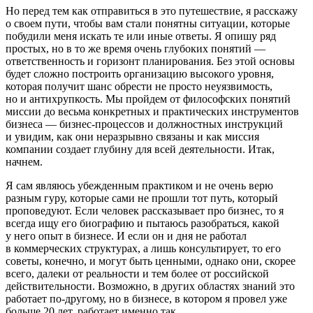
Но перед тем как отправиться в это путешествие, я расскажу
о своем пути, чтобы вам стали понятны ситуации, которые
побудили меня искать те или иные ответы. Я опишу ряд
простых, но в то же время очень глубоких понятий —
ответственность и горизонт планирования. Без этой основы
будет сложно построить организацию высокого уровня,
которая получит шанс обрести не просто неуязвимость,
но и антихрупкость. Мы пройдем от философских понятий
миссии до весьма конкретных и практических инструментов
бизнеса — бизнес-процессов и должностных инструкций
и увидим, как они неразрывно связаны и как миссия
компании создает глубину для всей деятельности. Итак,
начнем.
Я сам являюсь убежденным практиком и не очень верю
разным гуру, которые сами не прошли тот путь, который
проповедуют. Если человек рассказывает про бизнес, то я
всегда ищу его биографию и пытаюсь разобраться, какой
у него опыт в бизнесе. И если он и дня не работал
в коммерческих структурах, а лишь консультирует, то его
советы, конечно, и могут быть ценными, однако они, скорее
всего, далеки от реальности и тем более от
росси
йской
действительности. Возможно, в других областях знаний это
работает по-другому, но в бизнесе, в котором я провел уже
больше 20 лет, работает именно так.