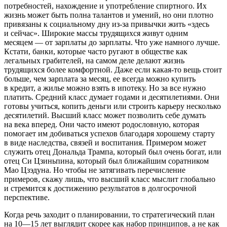
потребностей, нахождение и употребление
спирт
ного. Их
жизнь может быть полна талантов и умений, но они плотно
привязаны к социальному дну из-за привычки жить «здесь
и сейчас». Широкие массы трудящихся живут одним
месяцем — от зарплаты до зарплаты. Что уже намного лучше.
Кстати, банки, которые часто ругают в обществе как
легальных грабителей, на самом деле делают жизнь
трудящихся более комфортной. Даже если какая-то вещь стоит
больше, чем зарплата за месяц, ее всегда можно купить
в кредит, а жилье можно взять в ипотеку. Но за все нужно
платить. Средний класс думает годами и десятилетиями. Они
готовы учиться, копить деньги или строить карьеру несколько
десятилетий. Высший класс может позволить себе думать
на века вперед. Они часто имеют родословную, которая
помогает им добиваться успехов благодаря хорошему старту
в виде наследства, связей и воспитания. Примером может
служить отец Дональда Трампа, который был очень богат, или
отец Си Цзиньпина, который был ближайшим соратником
Мао Цзэдуна. Но чтобы не затягивать перечисление
примеров, скажу лишь, что высший класс мыслит глобально
и стремится к достижению результатов в долгосрочной
перспективе.
Когда речь заходит о планировании, то стратегический план
на 10—15 лет выглядит скорее как набор принципов, а не как