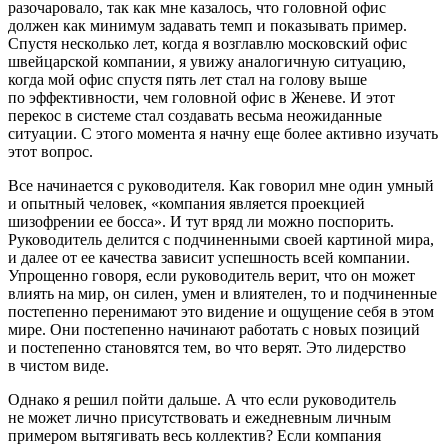
разочаровало, так как мне казалось, что головной офис
должен как минимум задавать темп и показывать пример.
Спустя несколько лет, когда я возглавлю московский офис
швейцарской компании, я увижу аналогичную ситуацию,
когда мой офис спустя пять лет стал на голову выше
по эффективности, чем головной офис в Женеве. И этот
перекос в системе стал создавать весьма неожиданные
ситуации. С этого момента я начну еще более активно изучать
этот вопрос.
Все начинается с руководителя. Как говорил мне один умный
и опытный человек, «компания является проекцией
шизофрении ее босса». И тут вряд ли можно поспорить.
Руководитель делится с подчиненными своей картиной мира,
и далее от ее качества зависит успешность всей компании.
Упрощенно говоря, если руководитель верит, что он может
влиять на мир, он силен, умен и влиятелен, то и подчиненные
постепенно перенимают это видение и ощущение себя в этом
мире. Они постепенно начинают работать с новых позиций
и постепенно становятся тем, во что верят. Это лидерство
в чистом виде.
Однако я решил пойти дальше. А что если руководитель
не может лично присутствовать и ежедневным личным
примером вытягивать весь коллектив? Если компания