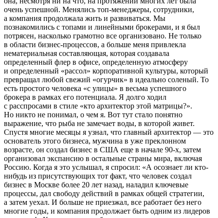
она, несмотря ни на что, на протяжении многих лет была
очень успешной. Менялись топ-менеджеры, сотрудники,
а компания продолжала жить и развиваться. Мы
познакомились с топами и линейными брокерами, и я был
потрясен, насколько грамотно все организовано. Не только
в области бизнес-процессов, а больше меня привлекла
нематериальная составляющая, которая создавала
определенный флер в офисе, определенную атмосферу
и определенный «рассол» корпоративной культуры, который
превращал любой свежий «огурчик» в идеально соленый. То
есть простого человека «с улицы» в весьма успешного
брокера в рамках его потенциала. Я долго ходил
с расспросами в стиле «кто архитектор этой матрицы?».
Но никто не понимал, о чем я. Вот тут стало понятно
выражение, что рыба не замечает воды, в которой живет.
Спустя многие месяцы я узнал, что главный архитектор — это
основатель этого бизнеса, мужчина в уже преклонном
возрасте, он создал бизнес в США еще в начале 90-х, затем
организовал экспансию в остальные страны мира, включая
Росси
ю. Когда я это услышал, я спросил: «А осознает ли кто-
нибудь из присутствующих тот факт, что человек создал
бизнес в Москве более 20 лет назад, наладил ключевые
процессы, дал свободу действий в рамках общей стратегии,
а затем уехал. И больше не приезжал, все работает без него
многие годы, и компания продолжает быть одним из лидеров