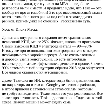
школы экономики, где я учился на МВА и подобные
разговоры были к месту. Я продвигал идею, что Tesla — это
вообще не про автомобили! Это про высококлассный захват
всего автомобильного рынка под себя и захват других
рынков, причем даже не смежных! Рассказываю суть.
Урок от Илона Маска
Двигатель внутреннего сгорания имеет сравнительно
невысокий КПД, менее 25%. Физика, школьная программа.
Самый высокий КПД у электродвигателя — 90—95%.
К тому же при использовании электродвигателя отпадает
необходимость в коробке передач. А это очень сложный
и дорогой узел в конструкции. То есть автомобиль
на электродвигателе эффективнее, дешевле и проще. Значит,
99% автомобильной индустрии образца 2015 года обнуляется.
Все лидеры оказываются аутсайдерами.
Далее. Технологии ИИ, которые тогда были диковинными,
но над которыми в том же Google уже активно работали,
в итоге привели к автономным автомобилям, которым
не требуется водитель. Технически это уже реализовано. Все
знают про автопилоты Tesla и достижения «Яндекса» в этой
сфере. Значит, машина может ездить сама.