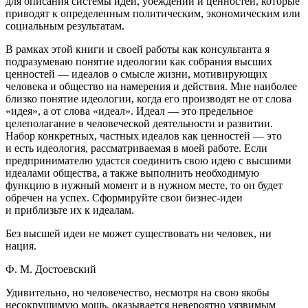
для описания системы идей, убеждений и ценностей, которые
приводят к определенным политическим, экономическим или
социальным результатам.
В рамках этой книги и своей работы как консультанта я
подразумеваю понятие идеологии как собрания высших
ценностей — идеалов о смысле жизни, мотивирующих
человека и общество на намерения и действия. Мне наиболее
близко понятие идеологии, когда его производят не от слова
«идея», а от слова «идеал». Идеал — это предельное
целеполагание в человеческой деятельности и развитии.
Набор конкретных, частных идеалов как ценностей — это
и есть идеология, рассматриваемая в моей работе. Если
предпринимателю удастся соединить свою идею с высшими
идеалами общества, а также выполнить необходимую
функцию в нужный момент и в нужном месте, то он будет
обречен на успех. Сформируйте свои бизнес-идеи
и приблизьте их к идеалам.
Без высшей идеи не может существовать ни человек, ни
нация.
Ф. М. Достоевский
Удивительно, но человечество, несмотря на свою якобы
несокрушимую мощь, оказывается невероятно уязвимым