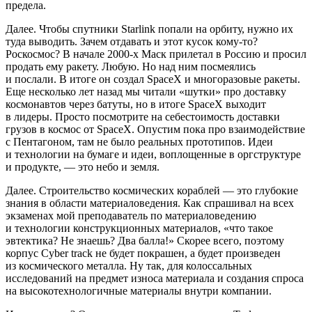
предела.
Далее. Чтобы спутники Starlink попали на орбиту, нужно их
туда выводить. Зачем отдавать и этот кусок кому-то?
Роскосмос? В начале 2000-х Маск прилетал в
Росси
ю и просил
продать ему ракету. Любую. Но над ним посмеялись
и послали. В итоге он создал SpaceX и многоразовые ракеты.
Еще несколько лет назад мы читали «шутки» про доставку
космонавтов через батуты, но в итоге SpaceX выходит
в лидеры. Просто посмотрите на себестоимость доставки
грузов в космос от SpaceX. Опустим пока про взаимодействие
с Пентагоном, там не было реальных прототипов. Идеи
и технологии на бумаге и идеи, воплощенные в оргструктуре
и продукте, — это небо и земля.
Далее. Строительство космических кораблей — это глубокие
знания в области материаловедения. Как спрашивал на всех
экзаменах мой преподаватель по материаловедению
и технологии конструкционных материалов, «что такое
эвтектика? Не знаешь? Два балла!» Скорее всего, поэтому
корпус Cyber track не будет покрашен, а будет произведен
из космического металла. Ну так, для колоссальных
исследований на предмет износа материала и создания спроса
на высокотехнологичные материалы внутри компании.