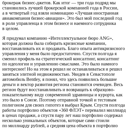
брокераж бизнес-джетов. Как итог — три года подряд мы
становились лучшей брокерской компанией года в
Росси
и,
а в четвертый год взяли номинацию «Лучшая иностранная
авиакомпания бизнес-авиации». Это был мой последний год
в роли управленца в этом бизнесе и наемного сотрудника
в целом.
Я придумал компанию «Интеллектуальное бюро ANG»,
которая должна была собирать кризисные компании,
восстанавливать их и продавать. Благо опыта антикризисного
управления у меня было предостаточно. Спустя полгода я
сменил профиль на стратегический консалтинг, консалтинг
по идеологии и управлению смыслами. Это было намного
интереснее! Но на этом я решил не останавливаться и решил
заняться элитной недвижимостью. Увидев в Севастополе
автомобиль Bentley, я понял, что здесь появились большие
деньги и вектор развития региона становится очевиден. Весь
регион будут восстанавливать и возвращать к образцово-
показательному виду современной здравницы и курорта, как
это было в Союзе. Поэтому отправной точкой и тестовым
полигоном для своих гипотез я выбрал
Крым
. Спустя полгода
работы портфолио объектов «360 ФЛЭТ» перевалил миллиард
в ценах продажи, а спустя пару лет наш портфолио содержал
несколько уникальных объектов, которые сами стоили
по миллиарду рублей, а средняя цена объекта в портфолио