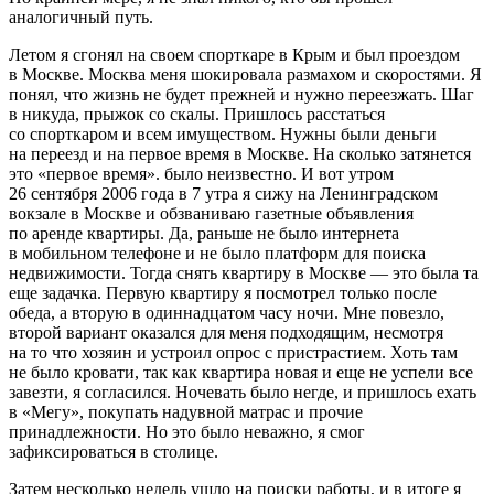
аналогичный путь.
Летом я сгонял на своем спорткаре в
Крым
и был проездом
в Москве. Москва меня шокировала размахом и скоростями. Я
понял, что жизнь не будет прежней и нужно переезжать. Шаг
в никуда, прыжок со скалы. Пришлось расстаться
со спорткаром и всем имуществом. Нужны были деньги
на переезд и на первое время в Москве. На сколько затянется
это «первое время». было неизвестно. И вот утром
26 сентября 2006 года в 7 утра я сижу на Ленинградском
вокзале в Москве и обзваниваю газетные объявления
по аренде квартиры. Да, раньше не было интернета
в мобильном телефоне и не было платформ для поиска
недвижимости. Тогда снять квартиру в Москве — это была та
еще задачка. Первую квартиру я посмотрел только после
обеда, а вторую в один
надцат
ом часу ночи. Мне повезло,
второй вариант оказался для меня подходящим, несмотря
на то что хозяин и устроил опрос с пристрастием. Хоть там
не было кровати, так как квартира новая и еще не успели все
завезти, я согласился. Ночевать было негде, и пришлось ехать
в «Мегу», покупать надувной матрас и прочие
принадлежности. Но это было неважно, я смог
зафиксироваться в столице.
Затем несколько недель ушло на поиски работы, и в итоге я