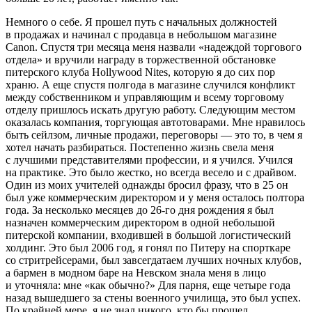
Немного о себе. Я прошел путь с начальных должностей
в продажах и начинал с продавца в небольшом магазине
Canon. Спустя три месяца меня назвали «надеждой торгового
отдела» и вручили награду в торжественной обстановке
питерского клуба Hollywood Nites, которую я до сих пор
храню. А еще спустя полгода в магазине случился конфликт
между собственником и управляющим и всему торговому
отделу пришлось искать другую работу. Следующим местом
оказалась компания, торгующая автотоварами. Мне нравилось
быть сейлзом, личные продажи, переговоры — это то, в чем я
хотел начать разбираться. Постепенно жизнь свела меня
с лучшими представителями профессии, и я учился. Учился
на практике. Это было жестко, но всегда весело и с драйвом.
Один из моих учителей однажды бросил фразу, что в 25 он
был уже коммерческим директором и у меня осталось полтора
года. За несколько месяцев до 26-го дня рождения я был
назначен коммерческим директором в одной небольшой
питерской компании, входившей в большой логистический
холдинг. Это был 2006 год, я гонял по Питеру на спорткаре
со стритрейсерами, был завсегдатаем лучших ночных клубов,
а бармен в модном баре на Невском знала меня в лицо
и уточняла: мне «как обычно?» Для парня, еще четыре года
назад вышедшего за стены военного училища, это был успех.
По крайней мере, я не знал никого, кто бы прошел