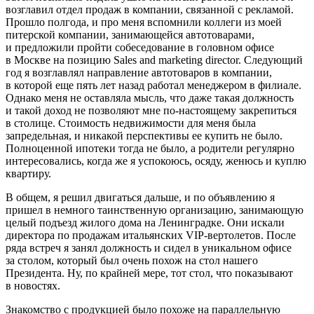
возглавил отдел продаж в компании, связанной с рекламой.
Прошло полгода, и про меня вспомнили коллеги из моей
питерской компании, занимающейся автотоварами,
и предложили пройти собеседование в головном офисе
в Москве на позицию Sales and marketing director. Следующий
год я возглавлял направление автотоваров в компании,
в которой еще пять лет назад работал менеджером в филиале.
Однако меня не оставляла мысль, что даже такая должность
и такой доход не позволяют мне по-настоящему закрепиться
в столице. Стоимость недвижимости для меня была
запредельная, и никакой перспективы ее купить не было.
Полноценной ипотеки тогда не было, а родители регулярно
интересовались, когда же я успокоюсь, осяду, женюсь и куплю
квартиру.
В общем, я решил двигаться дальше, и по объявлению я
пришел в немного таинственную организацию, занимающую
целый подъезд жилого дома на Ленинградке. Они искали
директора по продажам итальянских VIP-вертолетов. После
ряда встреч я занял должность и сидел в уникальном офисе
за столом, который был очень похож на стол нашего
Президент
а. Ну, по крайней мере, тот стол, что показывают
в новостях.
Знакомство с продукцией было похоже на параллельную