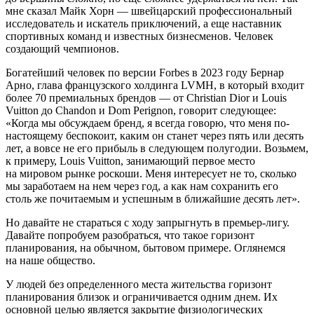
мне сказал Майк Хорн — швейцарский профессиональный
исследователь и искатель приключений, а еще наставник
спортивных команд и известных бизнесменов. Человек
создающий чемпионов.
Богатейший человек по версии Forbes в 2023 году Бернар
Арно, глава французского холдинга LVMH, в который входит
более 70 премиальных брендов — от Christian Dior и Louis
Vuitton до Chandon и Dom Perignon, говорит следующее:
«Когда мы обсуждаем бренд, я всегда говорю, что меня по-
настоящему беспокоит, каким он станет через пять или десять
лет, а вовсе не его прибыль в следующем полугодии. Возьмем,
к примеру, Louis Vuitton, занимающий первое место
на мировом рынке роскоши. Меня интересует не то, сколько
мы заработаем на нем через год, а как нам сохранить его
столь же почитаемым и успешным в ближайшие десять лет».
Но давайте не стараться с ходу запрыгнуть в премьер-лигу.
Давайте попробуем разобраться, что такое горизонт
планирования, на обычном, бытовом примере. Оглянемся
на наше общество.
У людей без определенного места жительства горизонт
планирования близок и ограничивается одним днем. Их
основной целью является закрытие физиологических