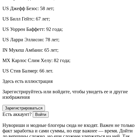
US
Джефф Безос: 58 лет;
US
Билл Гейтс: 67 лет;
US
Уоррен Баффетт: 92 года;
US
Ларри Эллисон: 78 лет;
IN
Мукеш Амбани: 65 лет;
MX
Карлос Слим Хелу: 82 года;
US
Стив Балмер: 66 лет.
Здесь есть иллюстрация
Зарегистрируйтесь или войдите, чтобы увидеть ее и другие
изображения
Зарегистрироваться
Есть аккаунт?
Войти
Нувориши и модные блогеры сюда не входят. Важен не только
факт заработка и сами суммы, но еще важнее — время. Дойти
до вершины сложно, но еще сложнее удержаться на ней. Так