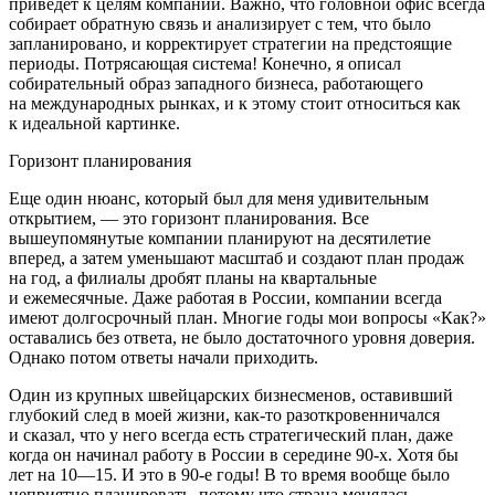
приведет к целям компании. Важно, что головной офис всегда
собирает обратную связь и анализирует с тем, что было
запланировано, и корректирует стратегии на предстоящие
периоды. Потрясающая система! Конечно, я описал
собирательный образ западного бизнеса, работающего
на международных рынках, и к этому стоит относиться как
к идеальной картинке.
Горизонт планирования
Еще один нюанс, который был для меня удивительным
открытием, — это горизонт планирования. Все
вышеупомянутые компании планируют на десятилетие
вперед, а затем уменьшают масштаб и создают план продаж
на год, а филиалы дробят планы на квартальные
и ежемесячные. Даже работая в
Росси
и, компании всегда
имеют долгосрочный план. Многие годы мои вопросы «Как?»
оставались без ответа, не было достаточного уровня доверия.
Однако потом ответы начали приходить.
Один из крупных швейцарских бизнесменов, оставивший
глубокий след в моей жизни, как-то разоткровенничался
и сказал, что у него всегда есть стратегический план, даже
когда он начинал работу в
Росси
и в середине 90-х. Хотя бы
лет на 10—15. И это в 90-е годы! В то время вообще было
неприятно планировать, потому что страна менялась