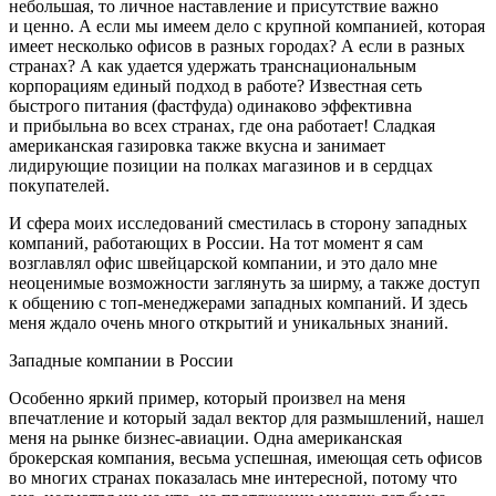
небольшая, то личное наставление и присутствие важно
и ценно. А если мы имеем дело с крупной компанией, которая
имеет несколько офисов в разных городах? А если в разных
странах? А как удается удержать транс
нацио
нальным
корпорациям единый подход в работе? Известная сеть
быстрого питания (фастфуда) одинаково эффективна
и прибыльна во всех странах, где она работает! Сладкая
америк
анская газировка также вкусна и занимает
лидирующие позиции на полках магазинов и в сердцах
покупателей.
И сфера моих исследований сместилась в сторону западных
компаний, работающих в
Росси
и. На тот момент я сам
возглавлял офис швейцарской компании, и это дало мне
неоценимые возможности заглянуть за ширму, а также доступ
к общению с топ-менеджерами западных компаний. И здесь
меня ждало очень много открытий и уникальных знаний.
Западные компании в
Росси
и
Особенно яркий пример, который произвел на меня
впечатление и который задал вектор для размышлений, нашел
меня на рынке бизнес-авиации. Одна
америк
анская
брокерская компания, весьма успешная, имеющая сеть офисов
во многих странах показалась мне интересной, потому что