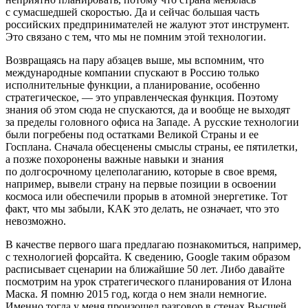
с сумасшедшей скоростью. Да и сейчас большая часть
росси
йских предпринимателей не жалуют этот инструмент.
Это связано с тем, что мы не помним этой технологии.
Возвращаясь на пару абзацев выше, мы вспомним, что
международные компании спускают в
Росси
ю только
исполнительные функции, а планирование, особенно
стратегическое, — это управленческая функция. Поэтому
знания об этом сюда не спускаются, да и вообще не выходят
за пределы головного офиса на Западе. А русские технологии
были погребены под остатками Великой Страны и ее
Госплана. Сначала обесценены смыслы страны, ее пятилетки,
а позже похоронены важные навыки и знания
по долгосрочному целеполаганию, которые в свое время,
например, вывели страну на первые позиции в освоении
космоса или обеспечили прорыв в атомной энергетике. Тот
факт, что мы забыли, КАК это делать, не означает, что это
невозможно.
В качестве первого шага предлагаю познакомиться, например,
с технологией форсайта. К сведению, Google таким образом
расписывает сценарии на ближайшие 50 лет. Либо давайте
посмотрим на урок стратегического планирования от Илона
Маска. Я помню 2015 год, когда о нем знали немногие.
Именно тогда у меня произошел разговор в стенах Высшей