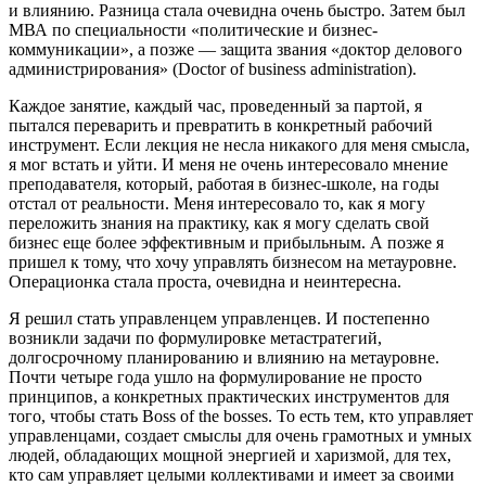
и влиянию. Разница стала очевидна очень быстро. Затем был
МВА по специальности «политические и бизнес-
коммуникации», а позже — защита звания «доктор делового
администрирования» (Doctor of business administration).
Каждое занятие, каждый час, проведенный за партой, я
пытался переварить и превратить в конкретный рабочий
инструмент. Если лекция не несла никакого для меня смысла,
я мог встать и уйти. И меня не очень интересовало мнение
преподавателя, который, работая в бизнес-школе, на годы
отстал от реальности. Меня интересовало то, как я могу
переложить знания на практику, как я могу сделать свой
бизнес еще более эффективным и прибыльным. А позже я
пришел к тому, что хочу управлять бизнесом на метауровне.
Операционка стала проста, очевидна и неинтересна.
Я решил стать управленцем управленцев. И постепенно
возникли задачи по формулировке метастратегий,
долгосрочному планированию и влиянию на метауровне.
Почти четыре года ушло на формулирование не просто
принципов, а конкретных практических инструментов для
того, чтобы стать Boss of the bosses. То есть тем, кто управляет
управленцами, создает смыслы для очень грамотных и умных
людей, обладающих мощной энергией и харизмой, для тех,
кто сам управляет целыми коллективами и имеет за своими