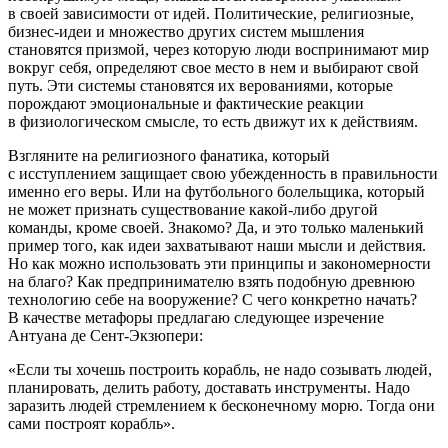
в своей зависимости от идей. Политические, религиозные,
бизнес-идеи и множество других систем мышления
становятся призмой, через которую люди воспринимают мир
вокруг себя, определяют свое место в нем и выбирают свой
путь. Эти системы становятся их верованиями, которые
порождают эмоциональные и фактические реакции
в физиологическом смысле, то есть движут их к действиям.
Взгляните на религиозного фанатика, который
с исступлением защищает свою убежденность в правильности
именно его веры. Или на футбольного болельщика, который
не может признать существование какой-либо другой
команды, кроме своей. Знакомо? Да, и это только маленький
пример того, как идеи захватывают наши мысли и действия.
Но как можно использовать эти принципы и закономерности
на благо? Как предпринимателю взять подобную древнюю
технологию себе на вооружение? С чего конкретно начать?
В качестве метафоры предлагаю следующее изречение
Антуана де Сент-Экзюпери:
«Если ты хочешь построить корабль, не надо созывать людей,
планировать, делить работу, доставать инструменты. Надо
заразить людей стремлением к бесконечному морю. Тогда они
сами построят корабль».