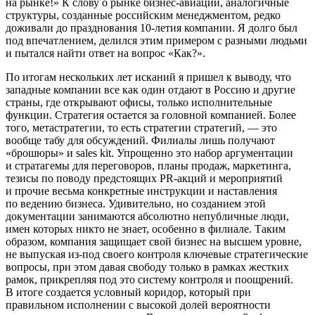
на рынке!» К слову о рынке бизнес-авиации, аналогичные
структуры, созданные
росси
йским менеджментом, редко
доживали до празднования 10-летия компании. Я долго был
под впечатлением, делился этим примером с разными людьми
и пытался найти ответ на вопрос «Как?».
По итогам нескольких лет исканий я пришел к выводу, что
западные компании все как один отдают в
Росси
ю и другие
страны, где открывают офисы, только исполнительные
функции. Стратегия остается за головной компанией. Более
того, метастратегии, то есть стратегии стратегий, — это
вообще табу для обсуждений. Филиалы лишь получают
«брошюры» и sales kit. Упрощенно это набор аргументации
и стратагемы для переговоров, планы продаж, маркетинга,
тезисы по поводу предстоящих PR-акций и мероприятий
и прочие весьма конкретные инструкции и наставления
по ведению бизнеса. Удивительно, но созданием этой
документации занимаются абсолютно непубличные люди,
имен которых никто не знает, особенно в филиале. Таким
образом, компания защищает свой бизнес на высшем уровне,
не выпуская из-под своего контроля ключевые стратегические
вопросы, при этом давая свободу только в рамках жестких
рамок, прикрепляя под это систему контроля и поощрений.
В итоге создается условный коридор, который при
правильном исполнении с высокой долей вероятности