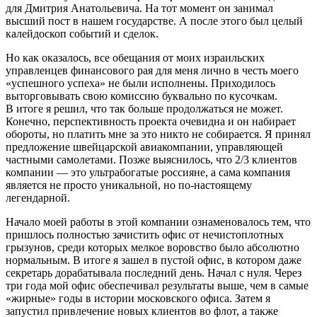
для Дмитрия Анатольевича. На тот момент он занимал
высший пост в нашем государстве. А после этого был целый
калейдоскоп событий и сделок.
Но как оказалось, все обещания от моих израильских
управленцев финансового рая для меня лично в честь моего
«успешного успеха» не были исполнены. Приходилось
выторговывать свою комиссию буквально по кусочкам.
В итоге я решил, что так больше продолжаться не может.
Конечно, перспективность проекта очевидна и он набирает
обороты, но платить мне за это никто не собирается. Я принял
предложение швейцарской авиакомпании, управляющей
частными самолетами. Позже выяснилось, что 2/3 клиентов
компании — это ультрабогатые
росси
яне, а сама компания
является не просто уникальной, но по-настоящему
легендарной.
Начало моей работы в этой компании ознаменовалось тем, что
пришлось полностью зачистить офис от нечистоплотных
грызунов, среди которых мелкое воровство было абсолютно
нормальным. В итоге я зашел в пустой офис, в котором даже
секретарь дорабатывала последний день. Начал с нуля. Через
три года мой офис обеспечивал результаты выше, чем в самые
«жирные» годы в истории московского офиса. Затем я
запустил привлечение новых клиентов во флот, а также