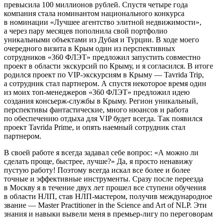
превысила 100 миллионов рублей. Спустя четыре года
компания стала номинантом
нацио
нального конкурса
в номинации «Лучшее агентство элитной недвижимости»,
а через пару месяцев пополнила свой портфолио
уникальными объектами из Дубая и Турции. В ходе моего
очередного визита в
Крым
один из перспективных
сотрудников «360 ФЛЭТ» предложил запустить совместно
проект в области экскурсий по
Крым
у, и я согласился. В итоге
родился проект по VIP-экскурсиям в
Крым
у — Tavrida Trip,
а сотрудник стал партнером. А спустя некоторое время один
из моих топ-менеджеров «360 ФЛЭТ» предложил идею
создания консьерж-службы в
Крым
у. Регион уникальный,
перспективы фантастические, много нюансов и работа
по обеспечению отдыха для VIP будет всегда. Так появился
проект Tavrida Prime, и опять наемный сотрудник стал
партнером.
В своей работе я всегда задавал себе вопрос: «А можно ли
сделать проще, быстрее, лучше?» Да, я просто ненавижу
пустую работу! Поэтому всегда искал все более и более
точные и эффективные инструменты. Сразу после переезда
в Москву я в течение двух лет прошел все ступени обучения
в области НЛП, став НЛП-мастером, получив международное
звание — Master Practitioner in the Science and Art of NLP. Эти
знания и навыки вывели меня в премьер-лигу по переговорам