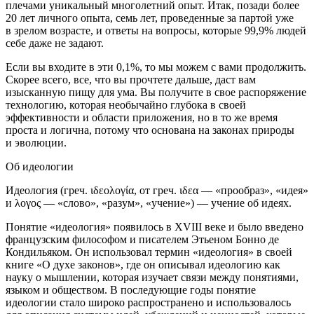
плечами уникальный много
летн
ий опыт. Итак, позади более
20 лет личного опыта, семь лет, проведенные за партой уже
в зрелом возрасте, и ответы на вопросы, которые 99,9% людей
себе даже не задают.
Если вы входите в эти 0,1%, то мы можем с вами продолжить.
Скорее всего, все, что вы прочтете дальше, даст вам
изысканную пищу для ума. Вы получите в свое распоряжение
технологию, которая необычайно глубока в своей
эффективности и области приложения, но в то же время
проста и логична, потому что основана на законах природы
и эволюции.
Об идеологии
Идеология (греч. ιδεολογία, от греч. ιδεα — «прообраз», «идея»
и λογος — «слово», «разум», «учение») — учение об идеях.
Понятие «идеология» появилось в XVIII веке и было введено
французским философом и писателем Этьеном Бонно де
Кондильяком. Он использовал термин «идеология» в своей
книге «О духе законов», где он описывал идеологию как
науку о мышлении, которая изучает связи между понятиями,
языком и обществом. В последующие годы понятие
идеологии стало широко распространено и использовалось