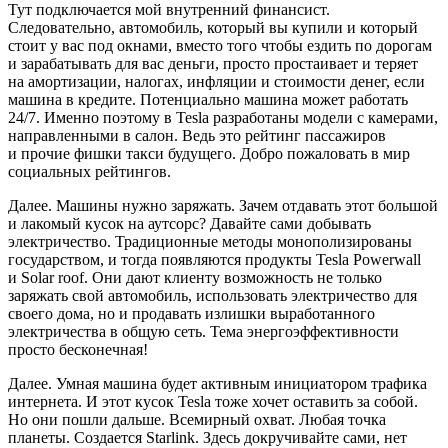
Тут подключается мой внутренний финансист.
Следовательно, автомобиль, который вы купили и который
стоит у вас под окнами, вместо того чтобы ездить по дорогам
и зарабатывать для вас деньги, просто простаивает и теряет
на амортизации, налогах, инфляции и стоимости денег, если
машина в кредите. Потенциально машина может работать
24/7. Именно поэтому в Tesla разработаны модели с камерами,
направленными в салон. Ведь это рейтинг пассажиров
и прочие фишки такси будущего. Добро пожаловать в мир
социальных рейтингов.
Далее. Машины нужно заряжать. Зачем отдавать этот большой
и лакомый кусок на аутсорс? Давайте сами добывать
электричество. Традиционные методы монополизированы
государством, и тогда появляются продукты Tesla Powerwall
и Solar roof. Они дают клиенту возможность не только
заряжать свой автомобиль, использовать электричество для
своего дома, но и продавать излишки выработанного
электричества в общую сеть. Тема энергоэффективности
просто бесконечная!
Далее. Умная машина будет активным инициатором трафика
интернета. И этот кусок Tesla тоже хочет оставить за собой.
Но они пошли дальше. Всемирный охват. Любая точка
планеты. Создается Starlink. Здесь докручивайте сами, нет