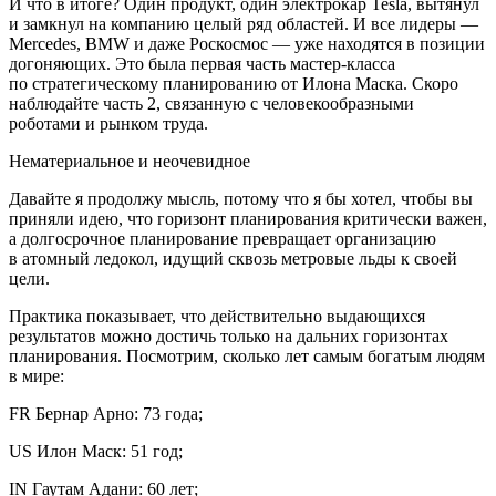
И что в итоге? Один продукт, один электрокар Tesla, вытянул
и замкнул на компанию целый ряд областей. И все лидеры —
Mercedes, BMW и даже Роскосмос — уже находятся в позиции
догоняющих. Это была первая часть мастер-класса
по стратегическому планированию от Илона Маска. Скоро
наблюдайте часть 2, связанную с человекообразными
роботами и рынком труда.
Нематериальное и неочевидное
Давайте я продолжу мысль, потому что я бы хотел, чтобы вы
приняли идею, что горизонт планирования критически важен,
а долгосрочное планирование превращает организацию
в атомный ледокол, идущий сквозь метровые льды к своей
цели.
Практика показывает, что действительно выдающихся
результатов можно достичь только на дальних горизонтах
планирования. Посмотрим, сколько лет самым богатым людям
в мире:
FR
Бернар Арно: 73 года;
US
Илон Маск: 51 год;
IN
Гаутам Адани: 60 лет;