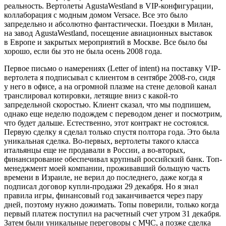
реальность. Вертолеты AgustaWestland в VIP-конфигурации,
коллаборация с модным домом Versace. Все это было
запредельно и абсолютно фантастически. Поездки в Милан,
на завод AgustaWestland, посещение авиационных выставок
в Европе и закрытых мероприятий в Москве. Все было бы
хорошо, если бы это не была осень 2008 года.
Первое письмо о намерениях (Letter of intent) на поставку VIP-
вертолета я подписывал с клиентом в сентябре 2008-го, сидя
у него в офисе, а на огромной плазме на стене деловой канал
транслировал котировки, летящие вниз с какой-то
запредельной скоростью. Клиент сказал, что мы подпишем,
однако еще неделю подождем с переводом денег и посмотрим,
что будет дальше. Естественно, этот контракт не состоялся.
Первую сделку я сделал только спустя полтора года. Это была
уникальная сделка. Во-первых, вертолеты такого класса
итальянцы еще не продавали в
Росси
и, а во-вторых,
финансирование обеспечивал крупный
росси
йский банк. Топ-
менеджмент моей компании, проживавший большую часть
времени в Израиле, не верил до последнего, даже когда я
подписал договор купли-продажи 29 декабря. Но я знал
правила игры, финансовый год заканчивается через пару
дней, поэтому нужно дожимать. Топы поверили, только когда
первый платеж поступил на расчетный счет утром 31 декабря.
Затем были уникальные переговоры с МЧС, а позже сделка