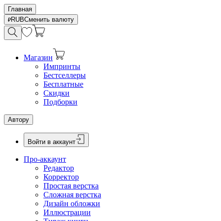
Главная
RUB
Сменить валюту
Магазин
Импринты
Бестселлеры
Бесплатные
Скидки
Подборки
Автору
Войти в аккаунт
Про-аккаунт
Редактор
Корректор
Простая верстка
Сложная верстка
Дизайн обложки
Иллюстрации