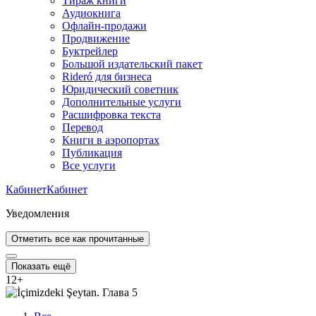
Тираж книги
Аудиокнига
Офлайн-продажи
Продвижение
Буктрейлер
Большой издательский пакет
Rideró для бизнеса
Юридический советник
Дополнительные услуги
Расшифровка текста
Перевод
Книги в аэропортах
Публикация
Все услуги
Кабинет
Кабинет
Уведомления
Отметить все как прочитанные
Показать ещё
12
+