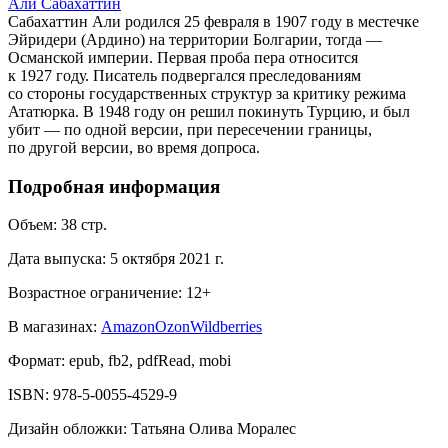
Али Сабахаттин
Сабахаттин Али родился 25 февраля в 1907 году в местечке
Эйридери (Ардино) на территории Болгарии, тогда —
Османской империи. Первая проба пера относится
к 1927 году. Писатель подвергался преследованиям
со стороны государственных структур за критику режима
Ататюрка. В 1948 году он решил покинуть Турцию, и был
убит — по одной версии, при пересечении границы,
по другой версии, во время допроса.
Подробная информация
Объем:
38
стр.
Дата выпуска:
5 октября 2021 г.
Возрастное ограничение:
12
+
В магазинах:
Amazon
Ozon
Wildberries
Формат:
epub, fb2, pdfRead, mobi
ISBN:
978-5-0055-4529-9
Дизайн обложки
:
Татьяна Олива Моралес