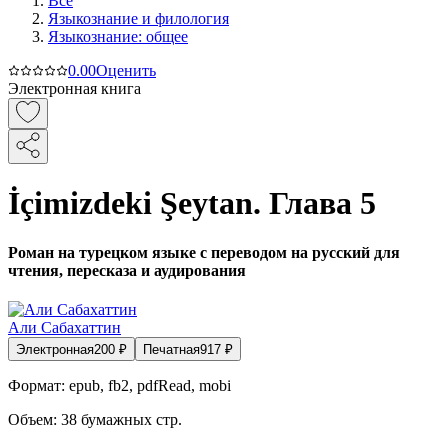
Все
Языкознание и филология
Языкознание: общее
0.0
0
Оценить
Электронная книга
İçimizdeki Şeytan. Глава 5
Роман на турецком языке с переводом на русский для
чтения, пересказа и аудирования
Али Сабахаттин
Электронная
200
₽
Печатная
917
₽
Формат:
epub, fb2, pdfRead, mobi
Объем:
38
бумажных стр.