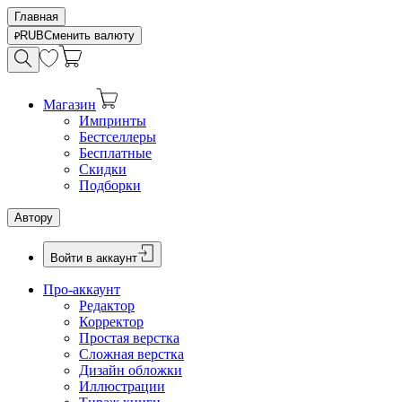
Главная
RUB
Сменить валюту
Магазин
Импринты
Бестселлеры
Бесплатные
Скидки
Подборки
Автору
Войти в аккаунт
Про-аккаунт
Редактор
Корректор
Простая верстка
Сложная верстка
Дизайн обложки
Иллюстрации