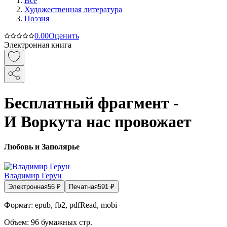
Все
Художественная литература
Поэзия
0.0
0
Оценить
Электронная книга
Бесплатный фрагмент -
И Воркута нас провожает
Любовь и Заполярье
Владимир Герун
Электронная
56
₽
Печатная
591
₽
Формат:
epub, fb2, pdfRead, mobi
Объем:
96
бумажных стр.