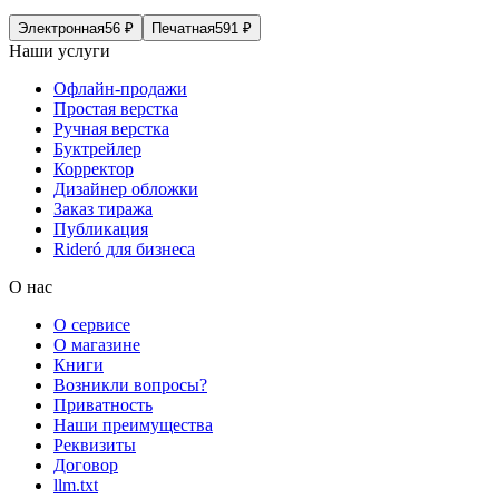
Электронная
56
₽
Печатная
591
₽
Наши услуги
Офлайн-продажи
Простая верстка
Ручная верстка
Буктрейлер
Корректор
Дизайнер обложки
Заказ тиража
Публикация
Rideró для бизнеса
О нас
О сервисе
О магазине
Книги
Возникли вопросы?
Приватность
Наши преимущества
Реквизиты
Договор
llm.txt