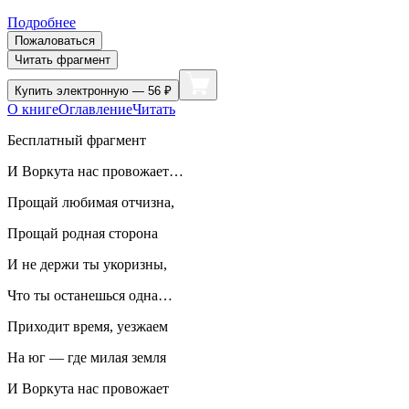
Подробнее
Пожаловаться
Читать фрагмент
Купить
электронную — 56 ₽
О книге
Оглавление
Читать
Бесплатный фрагмент
И Воркута нас провожает…
Прощай любимая отчизна,
Прощай родная сторона
И не держи ты укоризны,
Что ты останешься одна…
Приходит время, уезжаем
На юг — где милая земля
И Воркута нас провожает