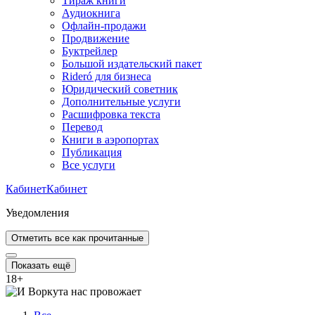
Тираж книги
Аудиокнига
Офлайн-продажи
Продвижение
Буктрейлер
Большой издательский пакет
Rideró для бизнеса
Юридический советник
Дополнительные услуги
Расшифровка текста
Перевод
Книги в аэропортах
Публикация
Все услуги
Кабинет
Кабинет
Уведомления
Отметить все как прочитанные
Показать ещё
18
+