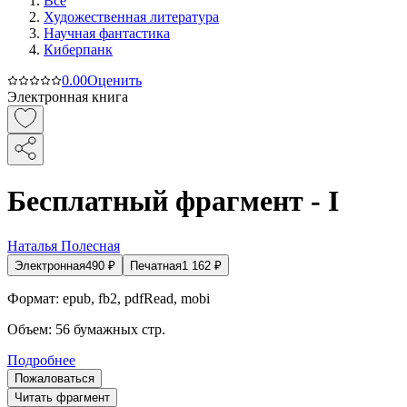
Все
Художественная литература
Научная фантастика
Киберпанк
0.0
0
Оценить
Электронная книга
Бесплатный фрагмент - I
Наталья Полесная
Электронная
490
₽
Печатная
1 162
₽
Формат:
epub, fb2, pdfRead, mobi
Объем:
56
бумажных стр.
Подробнее
Пожаловаться
Читать фрагмент