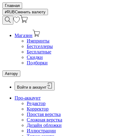
Главная
RUB
Сменить валюту
Магазин
Импринты
Бестселлеры
Бесплатные
Скидки
Подборки
Автору
Войти в аккаунт
Про-аккаунт
Редактор
Корректор
Простая верстка
Сложная верстка
Дизайн обложки
Иллюстрации