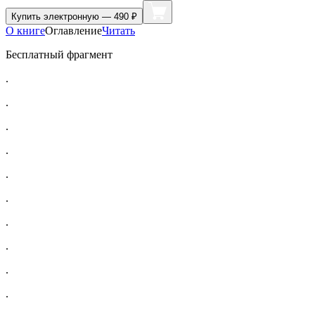
Купить
электронную — 490 ₽
О книге
Оглавление
Читать
Бесплатный фрагмент
.
.
.
.
.
.
.
.
.
.