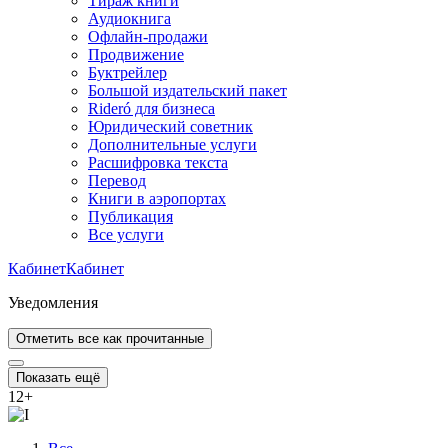
Тираж книги
Аудиокнига
Офлайн-продажи
Продвижение
Буктрейлер
Большой издательский пакет
Rideró для бизнеса
Юридический советник
Дополнительные услуги
Расшифровка текста
Перевод
Книги в аэропортах
Публикация
Все услуги
Кабинет
Кабинет
Уведомления
Отметить все как прочитанные
Показать ещё
12
+