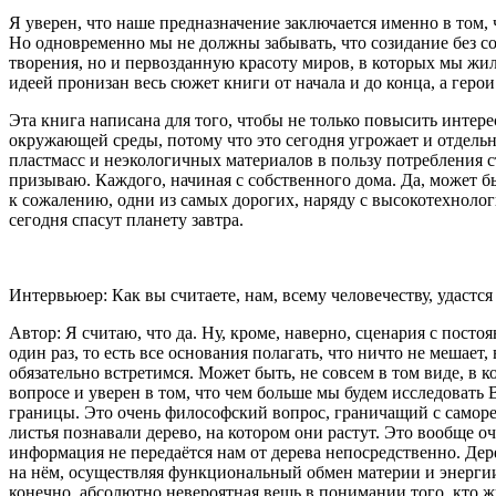
Я уверен, что наше предназначение заключается именно в том, 
Но одновременно мы не должны забывать, что созидание без со
творения, но и первозданную красоту миров, в которых мы жил
идеей пронизан весь сюжет книги от начала и до конца, а гер
Эта книга написана для того, чтобы не только повысить интере
окружающей среды, потому что это сегодня угрожает и отдельн
пластмасс и неэкологичных материалов в пользу потребления ст
призываю. Каждого, начиная с собственного дома. Да, может бы
к сожалению, одни из самых дорогих, наряду с высокотехнолог
сегодня спасут планету завтра.
Интервьюер: Как вы считаете, нам, всему человечеству, удаст
Автор: Я считаю, что да. Ну, кроме, наверно, сценария с пост
один раз, то есть все основания полагать, что ничто не мешае
обязательно встретимся. Может быть, не совсем в том виде, в 
вопросе и уверен в том, что чем больше мы будем исследовать В
границы. Это очень философский вопрос, граничащий с самореф
листья познавали дерево, на котором они растут. Это вообще о
информация не передаётся нам от дерева непосредственно. Де
на нём, осуществляя функциональный обмен материи и энергии.
конечно, абсолютно невероятная вещь в понимании того, кто ж