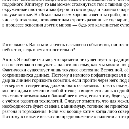
подобного Юпитеру, то мы можем столкнуться там с такими фор
окружённые плотной атмосферой из кислорода и водяного пара
полуживотные. На Земле нам всем хорошо известны грибы, но о
числе фантастика, позволяют нам строить различные сценарии
в процессе освоения других миров — будь это каменистые суп
Интервьюер: Ваша книга очень насыщена событиями, постоянн
небыстро, ведь время относительно?
Автор: Я вообще считаю, что времени не существует в традицио
его невозможно пощупать аналогично тому, как мы можем пощу
Фактически существует лишь текущее состояние Вселенной, её
сохранившихся данных. Поэтому я немного пофантазировал в 
дыр за линией горизонта событий, если пройти через него по
четвёртым измерением, должно быть осязаемым. То есть таким
мы не видим времени в любой точке, а видим его лишь в одно
это станет возможным в ближайшее время, если этому будет уде
с учётом развития технологий. Следует отметить, что для меж
необходимость будет сведена к минимуму, топливо не придётся
разгона и торможения. Если мы вообще хотим когда-либо сов
Поэтому в сюжете высказано предположение о наличии антигр