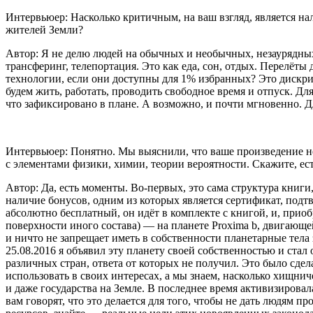
Интервьюер: Насколько критичным, на ваш взгляд, является н
жителей Земли?
Автор: Я не делю людей на обычных и необычных, незаурядных
трансферинг, телепортация. Это как еда, сон, отдых. Перелёт
технологии, если они доступны для 1% избранных? Это дискри
будем жить, работать, проводить свободное время и отпуск. Дл
что зафиксировано в плане. А возможно, и почти мгновенно. Д
Интервьюер: Понятно. Мы выяснили, что ваше произведение не
с элементами физики, химии, теории вероятности. Скажите, ес
Автор: Да, есть моменты. Во-первых, это сама структура книг
наличие бонусов, одним из которых является сертификат, подт
абсолютно бесплатный, он идёт в комплекте с книгой, и, прио
поверхности иного состава) — на планете Proxima b, двигающей
и ничто не запрещает иметь в собственности планетарные тела 
25.08.2016 я объявил эту планету своей собственностью и ст
различных стран, ответа от которых не получил. Это было сдел
использовать в своих интересах, а мы знаем, насколько хищн
и даже государства на Земле. В последнее время активизировала
вам говорят, что это делается для того, чтобы не дать людям