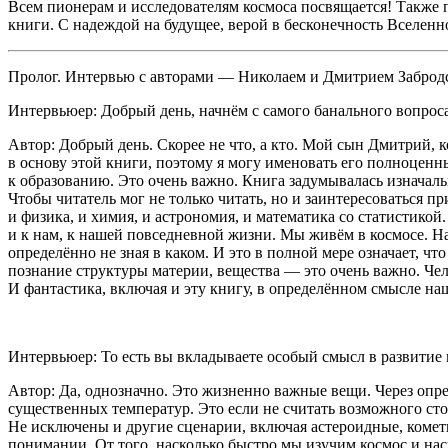
Всем пионерам и исследователям космоса посвящается! Также 
книги. С надеждой на будущее, верой в бесконечность Вселенн
Пролог. Интервью с авторами — Николаем и Дмитрием Забро
Интервьюер: Добрый день, начнём с самого банального вопроса
Автор
: Добрый день. Скорее не что, а кто. Мой сын Дмитрий, к
в основу этой книги, поэтому я могу именовать его полноценн
к образованию. Это очень важно. Книга задумывалась изначаль
Чтобы читатель мог не только читать, но и заинтересоваться 
и физика, и химия, и астрономия, и математика со статистикой
и к нам, к нашей повседневной жизни. Мы живём в космосе. На
определённо не зная в каком. И это в полной мере означает, чт
познание структуры материи, вещества — это очень важно. Чел
И фантастика, включая и эту книгу, в определённом смысле наш
Интервьюер: То есть вы вкладываете особый смысл в развитие 
Автор: Да, однозначно. Это жизненно важные вещи. Через опре
существенных температур. Это если не считать возможного ст
Не исключены и другие сценарии, включая астероидные, кометн
понимании. От того, насколько быстро мы изучим космос и нас