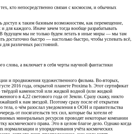
тех, кто непосредственно связан с космосом, и обычных
ь доступ к таким базовым возможностям, как перемещение,
 и для каждого. Иначе зачем тогда вообще разрабатывать
 В будущем мы не только будем летать в иные миры — мы там
ть достаточно быстро — настолько быстро, чтобы успевать всё,
ы для различных расстояний.
о слова, а включает в себя черты научной фантастики
тации и продвижения художественного фильма. Во-вторых,
усте 2016 года, открытой планете Proxima b. Этот сертификат
 — твёрдой каменистой или жидкой водной (или жидкой
женного в 4,22 светового года от Земли. Сразу скажу, никто
лижайшей к нам звездой. Поэтому сразу после её открытия
о тела, о чём разослал уведомления в ООН и правительства
чередь от посягательств тех сил, которые бы хотели её
полнимых минеральных ресурсов проводят некоторые компании
тку космического права. Это в целом благое дело. Однако когда
елях нормализации и упорядочивания учёта космических