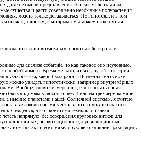
рых даже не имели представления. Это могут быть миры,
комые существа и расти совершенно необычные полурастения-
ловиях, можно только догадываться. Но гипотезы, и в том
жным неожиданностям, с которыми мы можем столкнуться
 когда это станет возможным, насколько быстро или
ходимо для анализа событий, но как таковое оно неуловимо,
с в любой момент. Время же находится в другой категории.
шь узнать о том, какой была ранняя Вселенная на основе
орую можно увидеть гипотетически, например внутри чёрных
илами. Вообще, слово «измерение», если считать время
лжно быть видимым в любой точке. В нашем трёхмерном мире
ми, а именно планетами нашей Солнечной системы, я считаю,
 составляет около восьми месяцев, но его можно сократить
вр. Я надеюсь, что с развитием технологий такая
т лететь напрямую, без совершения круговых витков для
других принципах, не эволюционные, а революционные.
нам, то есть фактически нивелирующего влияние гравитации.