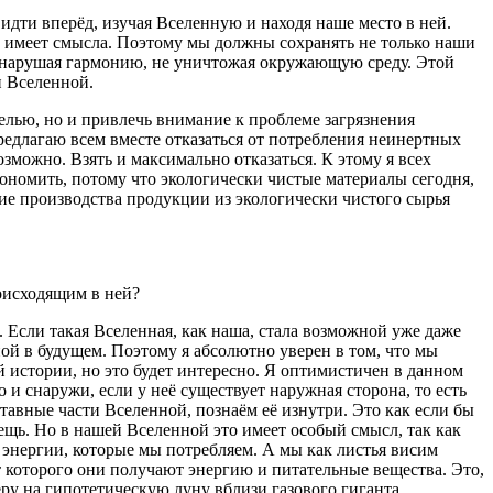
 идти вперёд, изучая Вселенную и находя наше место в ней.
е имеет смысла. Поэтому мы должны сохранять не только наши
не нарушая гармонию, не уничтожая окружающую среду. Этой
и Вселенной.
целью, но и привлечь внимание к проблеме загрязнения
редлагаю всем вместе отказаться от потребления неинертных
зможно. Взять и максимально отказаться. К этому я всех
экономить, потому что экологически чистые материалы сегодня,
ие производства продукции из экологически чистого сырья
роисходящим в ней?
. Если такая Вселенная, как наша, стала возможной уже даже
нной в будущем. Поэтому я абсолютно уверен в том, что мы
й истории, но это будет интересно. Я оптимистичен в данном
о и снаружи, если у неё существует наружная сторона, то есть
тавные части Вселенной, познаём её изнутри. Это как если бы
вещь. Но в нашей Вселенной это имеет особый смысл, так как
 энергии, которые мы потребляем. А мы как листья висим
т которого они получают энергию и питательные вещества. Это,
ру на гипотетическую луну вблизи газового гиганта,