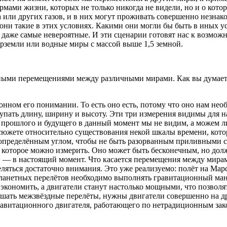
мами жизни, которых не только никогда не видели, но и о кото
 или других газов, и в них могут проживать совершенно незна
ни такие в этих условиях. Какими они могли бы быть в иных ус
, даже самые невероятные. И эти сценарии готовят нас к возмо
ерземли или водные миры с массой выше 1,5 земной.
ыми перемещениями между различными мирами. Как вы думаете,
нном его понимании. То есть оно есть, потому что оно нам необ
пать длину, ширину и высоту. Эти три измерения видимы для на
 прошлого и будущего в данный момент мы не видим, а можем ли
сюжете относительно существования некой шкалы времени, кот
д определённым углом, чтобы не быть разорванным приливными с
, которое можно измерить. Оно может быть бесконечным, но до
й — в настоящий момент. Что касается перемещения между мира
ляться достаточно внимания. Это уже реализуемо: полёт на Марс
планетных перелётов необходимо выполнять гравитационный манё
 экономить, а двигатели станут настолько мощными, что позволя
ершать межзвёздные перелёты, нужны двигатели совершенно на 
авитационного двигателя, работающего по нетрадиционным зако