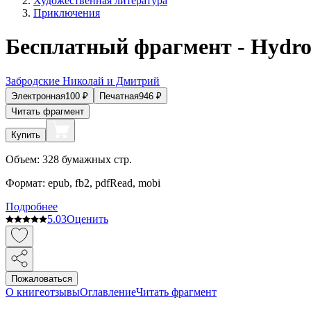
Художественная литература
Приключения
Бесплатный фрагмент - Hydr
Забродские Николай и Дмитрий
Электронная
100
₽
Печатная
946
₽
Читать фрагмент
Купить
Объем:
328
бумажных стр.
Формат:
epub, fb2, pdfRead, mobi
Подробнее
5.0
3
Оценить
Пожаловаться
О книге
отзывы
Оглавление
Читать фрагмент