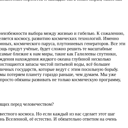
ос неизбежности выбора между жизнью и гибелью. К сожалению,
еляется космосу, развитию космических технологий. Именно
нных, космического паруса, плутониевых генераторов. Все эти
мощь придут учёные, будет сложно решить те масштабные
 самые близкие к нам миры, такие как Галилеевы спутники,
ждения нахождения жидкого океана глубиной несколько
истощаются запасы чистой питьевой воды, всё большее
ичных государств, которые ведут с этим посильную борьбу.
мы потеряем планету гораздо раньше, чем думаем. Мы уже
 просто обязаны развивать не только космическую программу,
оящих перед человечеством?
естного космоса. Но если каждый из нас сделает этот шаг
нь Вселенной, её естество. И обязательно ответим на очень