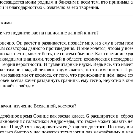
посвящается моим родным и близким и всем тем, кто принимал а
ой и благодарностью Создателю за его творения.
дскими
: что подвигло вас на написание данной книги?
онечно. Он растёт и развивается, познаёт мир, и я ему в этом п
ым соавтором данного произведения. И мне хочется, чтобы у вс
но как нечто, может быть, не совсем обычное. Как сочетание ху
прикладными знаниями, теорией в области космических исследова
. Теория вероятности. И гуманитарные науки. Ведь всё, что име
д этим не каждый человек задумывается, но это именно так. Прич
о мы зависимы от космоса, от того, что происходит в нём, даже 
овек всегда хочет раздвинуть границы, ему тесно, неуютно в о
 полёт к звёздам.
науки, изучение Вселенной, космоса?
делённое время Солнце как звезда класса G расширится и, сбро
олкновения с галактикой Андромеды, что также может оказать н
ые. Придётся эвакуироваться ещё задолго до этого. Поэтому в и
колько быстро у нас появятся технологии для межзвёздных и меж