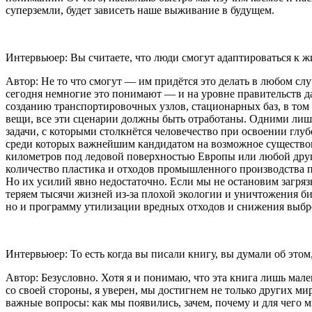
суперземли, будет зависеть наше выживание в будущем.
Интервьюер: Вы считаете, что люди смогут адаптироваться к ж
Автор: Не то что смогут — им придётся это делать в любом сл
сегодня немногие это понимают — и на уровне правительств да
созданию транспортировочных узлов, стационарных баз, в том 
вещи, все эти сценарии должны быть отработаны. Одними лишь
задачи, с которыми столкнётся человечество при освоении глу
среди которых важнейшим кандидатом на возможное существов
километров под ледовой поверхностью Европы или любой друг
количество пластика и отходов промышленного производства по
Но их усилий явно недостаточно. Если мы не остановим загря
теряем тысячи жизней из-за плохой экологии и уничтожения био
но и программу утилизации вредных отходов и снижения выбр
Интервьюер: То есть когда вы писали книгу, вы думали об этом
Автор: Безусловно. Хотя я и понимаю, что эта книга лишь ма
со своей стороны, я уверен, мы достигнем не только других мир
важные вопросы: как мы появились, зачем, почему и для чего м