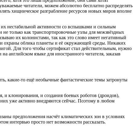
всего, хотя это лишь предположение, они сами хотят
 уважаемые читатели, можем абсолютно бесплатно распределять
твлять хищническое разграбление ресурсов новых миров вполне
за их нестабильной активности со вспышками и сильным
и не только как транспортировочные узлы для межзвёздных
азываю их колонистами, так как это слово имеет негативный
сти охраны облика планеты и её окружающей среды. Никаких
книгой. Для того чтобы сертификат стал действительным, нужно
 на английском языке для иностранного читателя, заказав
быть, какие-то ещё необычные фантастические темы затронуты
я, и клонирования, и создания боевых роботов (дроидов),
из них уже активно внедряются сейчас. Поэтому в любом
азаны предположения насчёт климатических зон в условиях
том интервью просто нет возможности рассказать.