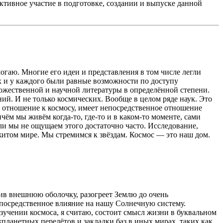
ктивное участие в подготовке, создании и выпуске данной
омогаю. Многие его идеи и представления в том числе легли
ех и у каждого были равные возможности по доступу
дожественной и научной литературы в определённой степени.
ний. И не только космических. Вообще в целом ряде наук. Это
ет отношение к космосу, имеет непосредственное отношение
ём мы живём когда-то, где-то и в каком-то моменте, сами
если мы не ощущаем этого достаточно часто. Исследование,
бжитом мире. Мы стремимся к звёздам. Космос — это наш дом.
сив внешнюю оболочку, разогреет Землю до очень
епосредственное влияние на нашу Солнечную систему.
зучении космоса, я считаю, состоит смысл жизни в буквальном
планетных перелётов и закладки баз в иных мирах, таких как