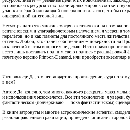
ресурсов, знайте — реальные цели этих новоявленных законодат
использовать ресурсы этих планетарных миров в соответствую
участки твёрдой или жидкой поверхности для того, чтобы сох
определённой категорией лиц.
Несмотря на то что многие смотрят скептически на возможнос
рентгеновским и ультрафиолетовым излучением, я уверен в то
перелётов, но и как планеты для постоянного места жительств
оттенок. Любой, кто станет собственником поверхности на Про
исключений в этом вопросе я не делаю. И это прямо прописано
всего лишь поставить под ним свою подпись с расшифровкой фа
печатную версию Print-on-Demand, или приобрести экземпляр в 
Интервьюер: Да, это нестандартное произведение, судя по том
в нём?
Автор: Да, конечно, тем много, какие-то раскрыты максимально
и использования экзоскелетов. Все эти технологии, я уверен, 
фантастическом (подчеркиваю — пока фантастическом) сценар
В книге затронуты и многие астрономические аспекты, смодел
разнонаправленной гравитации, приведены описания городов б