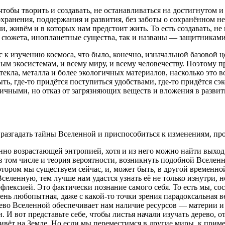
чтобы творить и создавать, не останавливаться на достигнутом и
хранения, поддержания и развития, без заботы о сохранённом н
и, живём и в которых нам предстоит жить. То есть создавать, 
ои сюжета, инопланетные существа, так и названы — защитникам
с к изучению космоса, что было, конечно, изначальной базовой 
ым экосистемам, и всему миру, и всему человечеству. Поэтому п
екла, металла и более экологичных материалов, насколько это во
ть, где-то придётся поступиться удобствами, где-то придётся с
ичными, но отказ от загрязняющих веществ и вложения в развит
ся разгадать тайны Вселенной и приспособиться к изменениям, п
оянно возрастающей энтропией, хотя и из него можно найти выход
т, в том числе и теория вероятности, возникнуть подобной Вселе
котором мы существуем сейчас, и, может быть, в другой временно
селенную, тем лучше нам удастся узнать её не только изнутри, н
лексией. Это фактически познание самого себя. То есть мы, сос
чень любопытная, даже с какой-то точки зрения парадоксальная 
рево Вселенной обеспечивает нам наличие ресурсов — материи и
 И вот представьте себе, чтобы листья начали изучать дерево, о
ивёт на Земле. Но если мы переместимся в другие миры, к приме