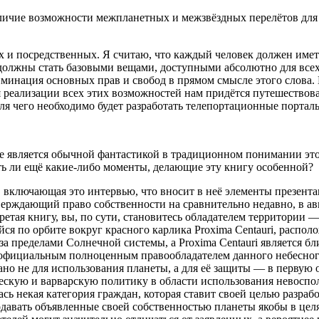
аличие возможности межпланетных и межзвёздных перелётов для 
 и посредственных. Я считаю, что каждый человек должен имет
ы должны стать базовыми вещами, доступными абсолютно для всех
минация основных прав и свобод в прямом смысле этого слова.
я реализации всех этих возможностей нам придётся путешествова
ля чего необходимо будет разработать телепортационные портал
 является обычной фантастикой в традиционном понимании этог
ть ли ещё какие-либо моменты, делающие эту книгу особенной?
и, включающая это интервью, что вносит в неё элементы презен
верждающий право собственности на сравнительно недавно, в авг
бретая книгу, вы, по сути, становитесь обладателем территории
ся по орбите вокруг красного карлика Proxima Centauri, располо
за пределами Солнечной системы, а Proxima Centauri является б
ал официальным полноценным правообладателем данного небесног
ано не для использования планеты, а для её защиты — в первую о
ическую и варварскую политику в области использования невос
сь некая категория граждан, которая ставит своей целью разрабо
 продавать объявленные своей собственностью планеты якобы в ц