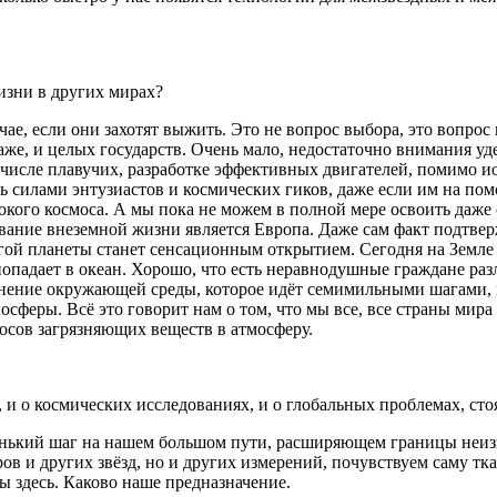
изни в других мирах?
учае, если они захотят выжить. Это не вопрос выбора, это вопр
же, и целых государств. Очень мало, недостаточно внимания уд
числе плавучих, разработке эффективных двигателей, помимо ио
 силами энтузиастов и космических гиков, даже если им на по
бокого космоса. А мы пока не можем в полной мере освоить даже
ание внеземной жизни является Европа. Даже сам факт подтвер
ой планеты станет сенсационным открытием. Сегодня на Земле 
падает в океан. Хорошо, что есть неравнодушные граждане разл
знение окружающей среды, которое идёт семимильными шагами, 
сферы. Всё это говорит нам о том, что мы все, все страны мира
осов загрязняющих веществ в атмосферу.
, и о космических исследованиях, и о глобальных проблемах, ст
ленький шаг на нашем большом пути, расширяющем границы неизв
ов и других звёзд, но и других измерений, почувствуем саму тка
ы здесь. Каково наше предназначение.