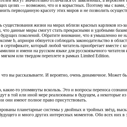
елей могут значительно отличаться от заявленных, а вероятнее 
щих целях — возможно, что и в корыстных. Поэтому мы с вами,
ранить первозданную красоту этих миров и не позволить осущес
ть существования жизни на мирах вблизи красных карликов из-
м, что данные миры смогут стать прекрасными и удобными базам
а будущих поколений. Обратите внимание, что я умышленно не н
ксиме b, априори обязуется соблюдать законодательство в обла
 в сертификате, который любой читатель приобретает вместе с 
милии и имени на русском языке для русскоязычного читателя и
мягком или твердом переплете в рамках Limited Edition.
у, что вы рассказываете. И вероятно, очень динамичное. Может 
, какие-то упомянуты вскользь. Это и вопросы переноса сознани
будут в той или иной мере реализованы в будущем, а некоторые 
ии они имеют полное право присутствовать.
ированы планетарные системы у двойных и тройных звёзд, выск
удущего и много других интересных моментов. Обо всех них в э