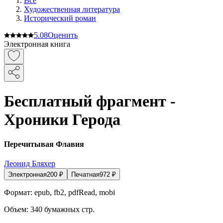
Все
Художественная литература
Исторический роман
5.0
8
Оценить
Электронная книга
Бесплатный фрагмент -
Хроники Герода
Перечитывая Флавия
Леонид Бляхер
Электронная
200
₽
Печатная
972
₽
Формат:
epub, fb2, pdfRead, mobi
Объем:
340
бумажных стр.