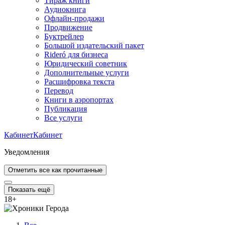
Тираж книги
Аудиокнига
Офлайн-продажи
Продвижение
Буктрейлер
Большой издательский пакет
Rideró для бизнеса
Юридический советник
Дополнительные услуги
Расшифровка текста
Перевод
Книги в аэропортах
Публикация
Все услуги
Кабинет
Кабинет
Уведомления
Отметить все как прочитанные
Показать ещё
18
+