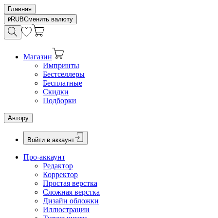
Главная
RUB
Сменить валюту
Магазин
Импринты
Бестселлеры
Бесплатные
Скидки
Подборки
Автору
Войти в аккаунт
Про-аккаунт
Редактор
Корректор
Простая верстка
Сложная верстка
Дизайн обложки
Иллюстрации