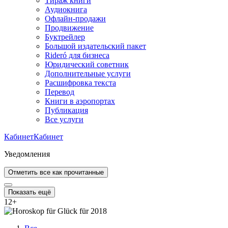
Тираж книги
Аудиокнига
Офлайн-продажи
Продвижение
Буктрейлер
Большой издательский пакет
Rideró для бизнеса
Юридический советник
Дополнительные услуги
Расшифровка текста
Перевод
Книги в аэропортах
Публикация
Все услуги
Кабинет
Кабинет
Уведомления
Отметить все как прочитанные
Показать ещё
12
+