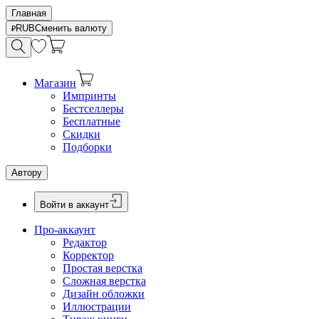
Главная
RUB
Сменить валюту
Магазин
Импринты
Бестселлеры
Бесплатные
Скидки
Подборки
Автору
Войти в аккаунт
Про-аккаунт
Редактор
Корректор
Простая верстка
Сложная верстка
Дизайн обложки
Иллюстрации