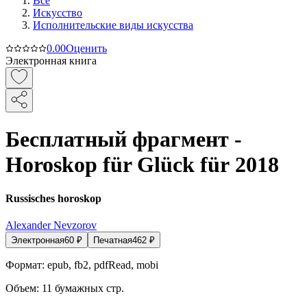
Все
Искусство
Исполнительские виды искусства
0.0
0
Оценить
Электронная книга
Бесплатный фрагмент -
Horoskop für Glück für 2018
Russisches horoskop
Alexander Nevzorov
Электронная
60
₽
Печатная
462
₽
Формат:
epub, fb2, pdfRead, mobi
Объем:
11
бумажных стр.