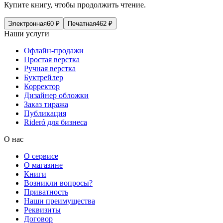
Купите книгу, чтобы продолжить чтение.
Электронная
60
₽
Печатная
462
₽
Наши услуги
Офлайн-продажи
Простая верстка
Ручная верстка
Буктрейлер
Корректор
Дизайнер обложки
Заказ тиража
Публикация
Rideró для бизнеса
О нас
О сервисе
О магазине
Книги
Возникли вопросы?
Приватность
Наши преимущества
Реквизиты
Договор