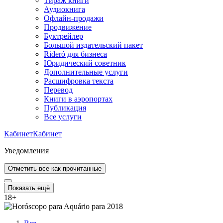
Тираж книги
Аудиокнига
Офлайн-продажи
Продвижение
Буктрейлер
Большой издательский пакет
Rideró для бизнеса
Юридический советник
Дополнительные услуги
Расшифровка текста
Перевод
Книги в аэропортах
Публикация
Все услуги
Кабинет
Кабинет
Уведомления
Отметить все как прочитанные
Показать ещё
18
+