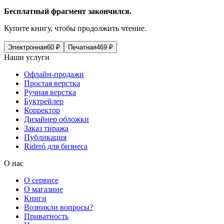
Бесплатный фрагмент закончился.
Купите книгу, чтобы продолжить чтение.
Электронная
60
₽
Печатная
469
₽
Наши услуги
Офлайн-продажи
Простая верстка
Ручная верстка
Буктрейлер
Корректор
Дизайнер обложки
Заказ тиража
Публикация
Rideró для бизнеса
О нас
О сервисе
О магазине
Книги
Возникли вопросы?
Приватность