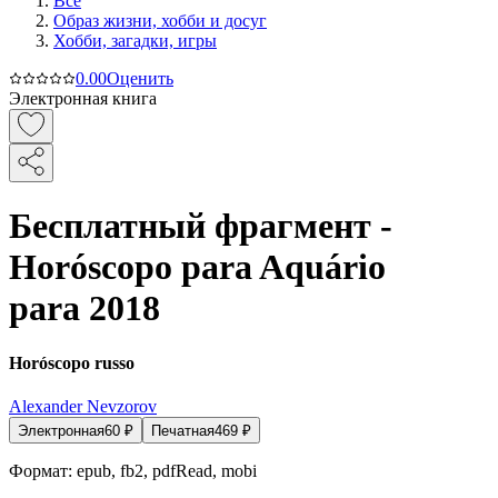
Все
Образ жизни, хобби и досуг
Хобби, загадки, игры
0.0
0
Оценить
Электронная книга
Бесплатный фрагмент -
Horóscopo para Aquário
para 2018
Horóscopo russo
Alexander Nevzorov
Электронная
60
₽
Печатная
469
₽
Формат:
epub, fb2, pdfRead, mobi