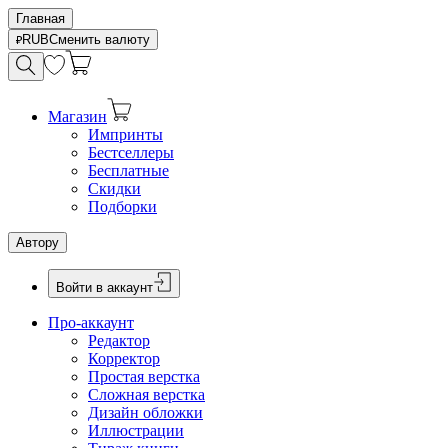
Главная
RUB
Сменить валюту
Магазин
Импринты
Бестселлеры
Бесплатные
Скидки
Подборки
Автору
Войти в аккаунт
Про-аккаунт
Редактор
Корректор
Простая верстка
Сложная верстка
Дизайн обложки
Иллюстрации