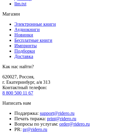
llm.txt
Магазин
Электронные книги
Аудиокниги
Новинки
Бесплатные книги
Импринты
Подборки
Доставка
Как нас найти?
620027
,
Россия
,
г. Екатеринбург, а/я 313
Контактный телефон
:
8 800 500 11 67
Написать нам
Поддержка
:
support@ridero.ru
Печать тиража
:
print@ridero.ru
Вопросы по услугам
:
order@ridero.ru
PR
:
pr@ridero.ru