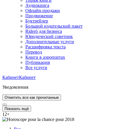
Тираж книги
Аудиокнига
Офлайн-продажи
Продвижение
Буктрейлер
Большой издательский пакет
Rideró для бизнеса
Юридический советник
Дополнительные услуги
Расшифровка текста
Перевод
Книги в аэропортах
Публикация
Все услуги
Кабинет
Кабинет
Уведомления
Отметить все как прочитанные
Показать ещё
12
+