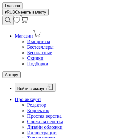
Главная
RUB
Сменить валюту
Магазин
Импринты
Бестселлеры
Бесплатные
Скидки
Подборки
Автору
Войти в аккаунт
Про-аккаунт
Редактор
Корректор
Простая верстка
Сложная верстка
Дизайн обложки
Иллюстрации