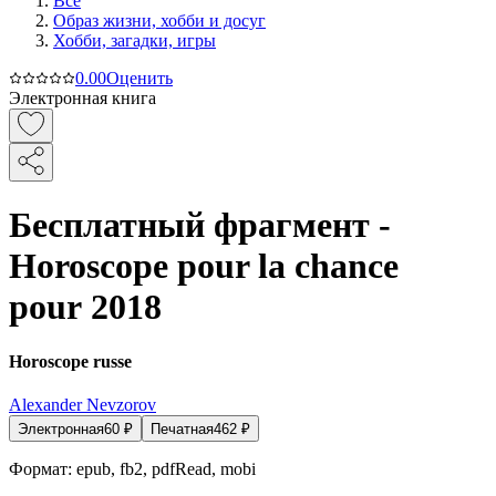
Все
Образ жизни, хобби и досуг
Хобби, загадки, игры
0.0
0
Оценить
Электронная книга
Бесплатный фрагмент -
Horoscope pour la chance
pour 2018
Horoscope russe
Alexander Nevzorov
Электронная
60
₽
Печатная
462
₽
Формат:
epub, fb2, pdfRead, mobi