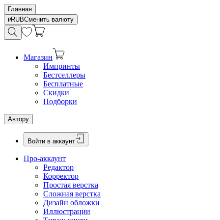
Главная
RUB
Сменить валюту
Магазин
Импринты
Бестселлеры
Бесплатные
Скидки
Подборки
Автору
Войти в аккаунт
Про-аккаунт
Редактор
Корректор
Простая верстка
Сложная верстка
Дизайн обложки
Иллюстрации