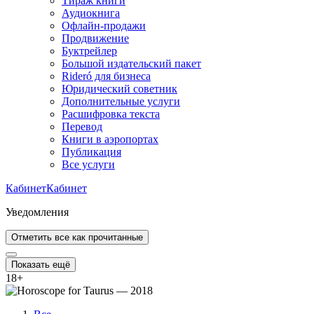
Тираж книги
Аудиокнига
Офлайн-продажи
Продвижение
Буктрейлер
Большой издательский пакет
Rideró для бизнеса
Юридический советник
Дополнительные услуги
Расшифровка текста
Перевод
Книги в аэропортах
Публикация
Все услуги
Кабинет
Кабинет
Уведомления
Отметить все как прочитанные
Показать ещё
18
+