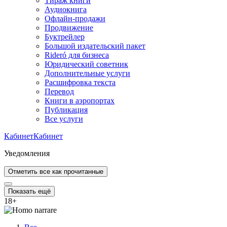
Тираж книги
Аудиокнига
Офлайн-продажи
Продвижение
Буктрейлер
Большой издательский пакет
Rideró для бизнеса
Юридический советник
Дополнительные услуги
Расшифровка текста
Перевод
Книги в аэропортах
Публикация
Все услуги
Кабинет
Кабинет
Уведомления
Отметить все как прочитанные
Показать ещё
18
+