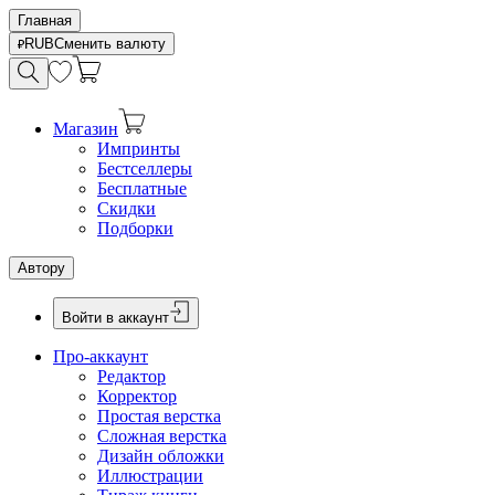
Главная
RUB
Сменить валюту
Магазин
Импринты
Бестселлеры
Бесплатные
Скидки
Подборки
Автору
Войти в аккаунт
Про-аккаунт
Редактор
Корректор
Простая верстка
Сложная верстка
Дизайн обложки
Иллюстрации