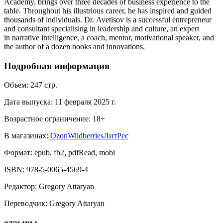
Academy, brings over three decades of business experience to the
table. Throughout his illustrious career, he has inspired and guided
thousands of individuals. Dr. Avetisov is a successful entrepreneur
and consultant specialising in leadership and culture, an expert
in narrative intelligence, a coach, mentor, motivational speaker, and
the author of a dozen books and innovations.
Подробная информация
Объем:
247
стр.
Дата выпуска:
11 февраля 2025 г.
Возрастное ограничение:
18
+
В магазинах:
Ozon
Wildberries
ЛитРес
Формат:
epub, fb2, pdfRead, mobi
ISBN:
978-5-0065-4569-4
Редактор
:
Gregory Attaryan
Переводчик
:
Gregory Attaryan
отзывы