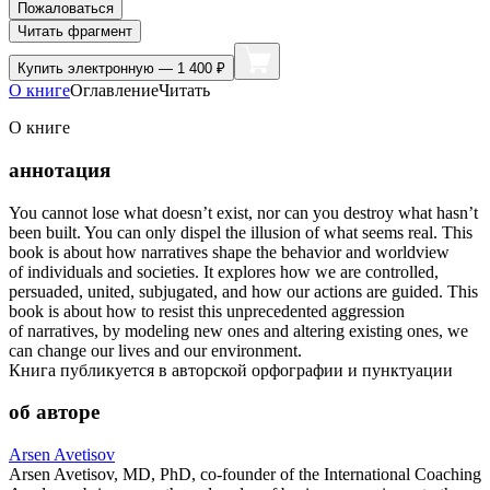
Пожаловаться
Читать фрагмент
Купить
электронную — 1 400 ₽
О книге
Оглавление
Читать
О книге
аннотация
You cannot lose what doesn’t exist, nor can you destroy what hasn’t
been built. You can only dispel the illusion of what seems real. This
book is about how narratives shape the behavior and worldview
of individuals and societies. It explores how we are controlled,
persuaded, united, subjugated, and how our actions are guided. This
book is about how to resist this unprecedented aggression
of narratives, by modeling new ones and altering existing ones, we
can change our lives and our environment.
Книга публикуется в авторской орфографии и пунктуации
об авторе
Arsen Avetisov
Arsen Avetisov, MD, PhD, co-founder of the International Coaching