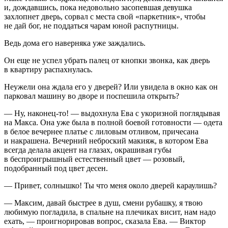
и, дождавшись, пока недовольно засопевшая девушка
захлопнет дверь, сорвал с места свой «паркетник», чтобы
не дай бог, не поддаться чарам юной распутницы.
Ведь дома его наверняка уже заждались.
Он еще не успел убрать палец от кнопки звонка, как дверь
в квартиру распахнулась.
Неужели она ждала его у дверей? Или увидела в окно как он
парковал машину во дворе и поспешила открыть?
— Ну, наконец-то! — выдохнула Ева с укоризной поглядывая
на Макса. Она уже была в полной боевой готовности — одета
в белое вечернее платье с лиловым отливом, причесана
и накрашена. Вечерний неброский макияж, в котором Ева
всегда делала акцент на глазах, окрашивая губы
в беспроигрышный естественный цвет — розовый,
подобранный под цвет десен.
— Привет, солнышко! Ты что меня около дверей караулишь?
— Максим, давай быстрее в душ, смени рубашку, я твою
любимую погладила, в спальне на плечиках висит, нам надо
ехать, — проигнорировав вопрос, сказала Ева. — Виктор