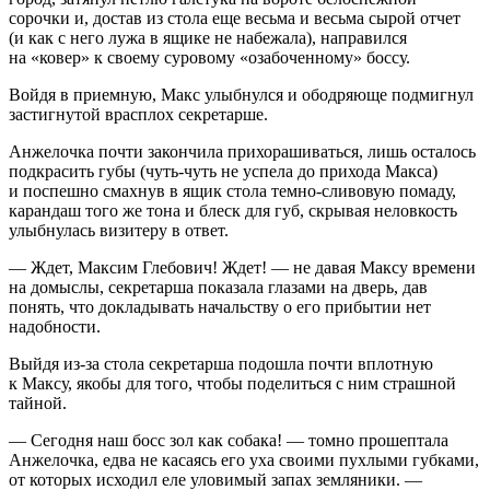
сорочки и, достав из стола еще весьма и весьма сырой отчет
(и как с него лужа в ящике не набежала), направился
на «ковер» к своему суровому «озабоченному» боссу.
Войдя в приемную, Макс улыбнулся и ободряюще подмигнул
застигнутой врасплох секретарше.
Анжелочка почти закончила прихорашиваться, лишь осталось
подкрасить губы (чуть-чуть не успела до прихода Макса)
и поспешно смахнув в ящик стола темно-сливовую помаду,
карандаш того же тона и блеск для губ, скрывая неловкость
улыбнулась визитеру в ответ.
— Ждет, Максим Глебович! Ждет! — не давая Максу времени
на домыслы, секретарша показала глазами на дверь, дав
понять, что докладывать начальству о его прибытии нет
надобности.
Выйдя из-за стола секретарша подошла почти вплотную
к Максу, якобы для того, чтобы поделиться с ним страшной
тайной.
— Сегодня наш босс зол как собака! — томно прошептала
Анжелочка, едва не касаясь его уха своими пухлыми губками,
от которых исходил еле уловимый запах земляники. —