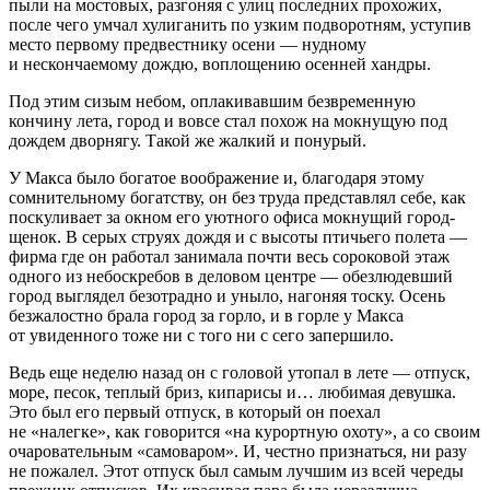
пыли на мостовых, разгоняя с улиц последних прохожих,
после чего умчал хулиганить по узким подворотням, уступив
место первому предвестнику осени — нудному
и нескончаемому дождю, воплощению осенней хандры.
Под этим сизым небом, оплакивавшим безвременную
кончину лета, город и вовсе стал похож на мокнущую под
дождем дворнягу. Такой же жалкий и понурый.
У Макса было богатое воображение и, благодаря этому
сомнительному богатству, он без труда представлял себе, как
поскуливает за окном его уютного офиса мокнущий город-
щенок. В серых струях дождя и с высоты птичьего полета —
фирма где он работал занимала почти весь сороковой этаж
одного из небоскребов в деловом центре — обезлюдевший
город выглядел безотрадно и уныло, нагоняя тоску. Осень
безжалостно брала город за горло, и в горле у Макса
от увиденного тоже ни с того ни с сего запершило.
Ведь еще неделю назад он с головой утопал в лете — отпуск,
море, песок, теплый бриз, кипарисы и… любимая девушка.
Это был его первый отпуск, в который он поехал
не «налегке», как говорится «на курортную охоту», а со своим
очаровательным «самоваром». И, честно признаться, ни разу
не пожалел. Этот отпуск был самым лучшим из всей череды