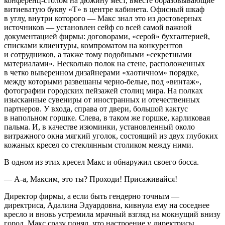
конференц-столом на дюжину мест, вместе образовывающие
витиеватую букву «Т» в центре кабинета. Офисный шкаф
в углу, внутри которого — Макс знал это из достоверных
источников — установлен сейф со всей самой важной
документацией фирмы: договорами, «серой» бухгалтерией,
списками клиентуры, компроматом на конкурентов
и сотрудников, а также тому подобными «секретными
материалами». Несколько полок на стене, расположенных
в четко выверенном дизайнерами «хаотичном» порядке,
между которыми развешаны черно-белые, под «винтаж»,
фотографии городских пейзажей столиц мира. На полках
изысканные сувениры от иностранных и отечественных
партнеров. У входа, справа от двери, большой кактус
в напольном горшке. Слева, в таком же горшке, карликовая
пальма. И, в качестве изюминки, установленный около
витражного окна мягкий уголок, состоящий из двух глубоких
кожаных кресел со стеклянным столиком между ними.
В одном из этих кресел Макс и обнаружил своего босса.
— А-а, Максим, это ты? Проходи! Присаживайся!
Директор фирмы, а если быть гендерно точным —
директриса, Адалина Эдуардовна, кивнула ему на соседнее
кресло и вновь устремила мрачный взгляд на мокнущий внизу
город. Макс сразу понял, что настроение у директрисы