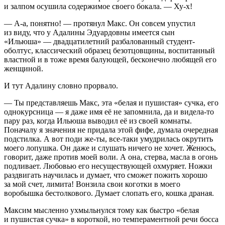
и залпом осушила содержимое своего бокала. — Ху-х!
— А-а, понятно! — протянул Макс. Он совсем упустил
из виду, что у Адалины Эдуардовны имеется сын
«Ильюша» — двадцат
илетн
ий разбалованный студент-
оболтус, классический образец безотцовщины, воспитанный
властной и в тоже время балующей, бесконечно любящей его
женщиной.
И тут Адалину словно прорвало.
— Ты представляешь Макс, эта «белая и пушистая»
сучк
а, его
однокурсница — я даже имя её не запомнила, да и видела-то
пару раз, когда Ильюша выводил её из своей комнаты.
Поначалу я значения не придала этой фифе, думала очередная
подстилка. А вот поди же-ты, все-таки умудрилась окрутить
моего лопушка. Он даже и слушать ничего не хочет. Женюсь,
говорит, даже против моей воли. А она, стерва, масла в огонь
подливает. Любовью его несуществующей охмуряет. Ножки
раздвигать научилась и думает, что сможет пожить хорошо
за мой счет, лимита! Вонзила свои коготки в моего
воробышка бестолкового. Думает слопать его, кошка драная.
Максим мысленно ухмыльнулся тому как быстро «белая
и пушистая
сучк
а» в короткой, но темпераментной речи босса