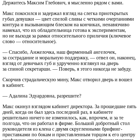
Держитесь Максим Глебович, я мысленно рядом с вами.
Макс покосился и задержал взгляд на слегка приоткрытых
губах девушки — цвет спелой сливы с четкими очертаниями
контура и вызывающим блеском на кончиках, ненавязчиво
намекал, что их обладательница готова к экспериментам,
но не выходя за рамки относительного приличия (ключевое
слово — относительное).
— Спасибо, Анжелочка, наш фирменный ангелочек,
за сострадание и моральную поддержку, — отвел он, наконец,
взгляд от девичьих губ и удрученно взглянул на дверь
за спиной секретарши. — Поверь, я этого никогда не забуду.
Скорчив страдальческую мину, Макс отворил дверь и вошел
в кабинет.
— Адалина Эдуардовна, разрешите?
Макс окинул взглядом кабинет директора. За прошедшие пять
дней, когда он был здесь последний раз, в кабинете
решительно ничего не изменилось, как, впрочем, и за те
полгода, что он работал в фирме. Большой добротный стол
руководителя из клена с двумя скругленными брифинг-
приставками по бокам и приставленным торцом к его центру