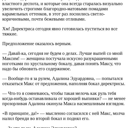
властного деспота, и которые она всегда старалась визуально
увеличить строгими благородно-матовыми помадами
карамельных оттенков, в этот раз лоснились светло-
коричневыми, почти бежевыми отливами.
Хм! Директриса сегодня явно готовилась пуститься во все
тяжкие.
Предположение оказалось верным.
— Давай-ка, сегодня не будем о делах. Лучше выпей со мной
Максим! — женщина постучала искусно разукрашенными
ноготками по хрустальному бокалу, давая понять Максу, что
надо бы обновить его содержимое.
— Вообще-то я за рулем, Адалина Эдуардовна, — попытался
отказаться Макс от предложения, наполняя бокал директрисы.
— Что-то я сомневаюсь, чтобы такая мелочь как руль тебя
когда-нибудь останавливала от хорошей выпивки? — не менее
прозорливая Адалина окинула Макса насмешливым взглядом.
«В принципе, да!» — мысленно согласился с ней Макс, молча
налил бренди во второй бокал и поднял его.