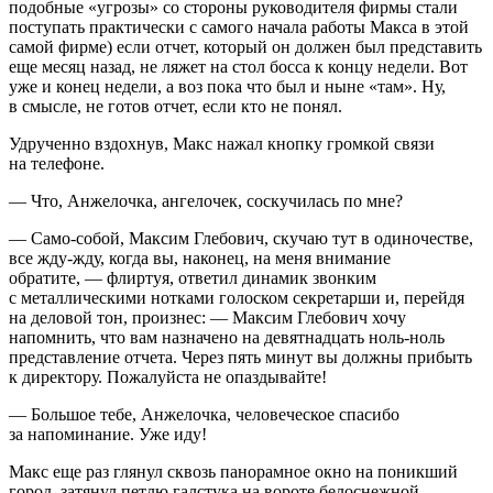
подобные «угрозы» со стороны руководителя фирмы стали
поступать практически с самого начала работы Макса в этой
самой фирме) если отчет, который он должен был представить
еще месяц назад, не ляжет на стол босса к концу недели. Вот
уже и конец недели, а воз пока что был и ныне «там». Ну,
в смысле, не готов отчет, если кто не понял.
Удрученно вздохнув, Макс нажал кнопку громкой связи
на телефоне.
— Что, Анжелочка, ангелочек, соскучилась по мне?
— Само-собой, Максим Глебович, скучаю тут в одиночестве,
все жду-жду, когда вы, наконец, на меня внимание
обратите, — флиртуя, ответил динамик звонким
с металлическими нотками голоском секретарши и, перейдя
на деловой тон, произнес: — Максим Глебович хочу
напомнить, что вам назначено на девятнадцать ноль-ноль
представление отчета. Через пять минут вы должны прибыть
к директору. Пожалуйста не опаздывайте!
— Большое тебе, Анжелочка, человеческое спасибо
за напоминание. Уже иду!
Макс еще раз глянул сквозь панорамное окно на поникший
город, затянул петлю галстука на вороте белоснежной