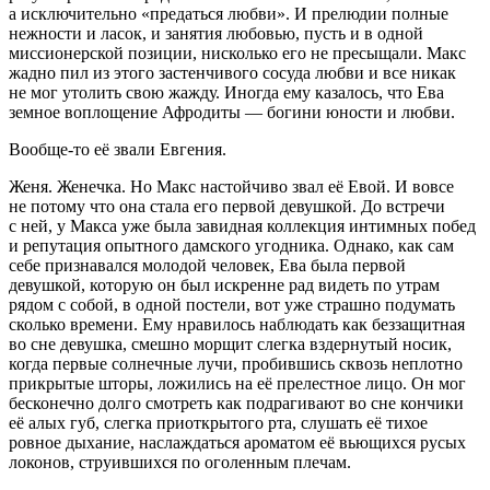
а исключительно «предаться любви». И прелюдии полные
нежности и ласок, и занятия любовью, пусть и в одной
миссионерской позиции, нисколько его не пресыщали. Макс
жадно пил из этого застенчивого сосуда любви и все никак
не мог утолить свою жажду. Иногда ему казалось, что Ева
земное воплощение Афродиты — богини юности и любви.
Вообще-то её звали Евгения.
Женя. Женечка. Но Макс настойчиво звал её Евой. И вовсе
не потому что она стала его первой девушкой. До встречи
с ней, у Макса уже была завидная коллекция интимных побед
и репутация опытного дамского угодника. Однако, как сам
себе признавался молодой человек, Ева была первой
девушкой, которую он был искренне рад видеть по утрам
рядом с собой, в одной постели, вот уже страшно подумать
сколько времени. Ему нравилось наблюдать как беззащитная
во сне девушка, смешно морщит слегка вздернутый носик,
когда первые солнечные лучи, пробившись сквозь неплотно
прикрытые шторы, ложились на её прелестное лицо. Он мог
бесконечно долго смотреть как подрагивают во сне кончики
её алых губ, слегка приоткрытого рта, слушать её тихое
ровное дыхание, наслаждаться ароматом её вьющихся русых
локонов, струившихся по оголенным плечам.