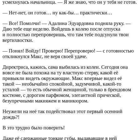
усмехнулась начальница. — Я же знаю, что он у тебя не готов.
— Нет-нет, он готов… ну как-бы… практически…
— Все! Помолчи! — Адалина Эдуардовна подняла руку. —
Даю тебе еще неделю. Войдешь в колею после отпуска
и полностью перепроверишь, что там тебе подсунули твои
вертихвостки.
— Понял! Войду! Проверю! Перепроверю! — с готовностью
откликнулся Макс, не веря своей удаче.
Директриса, кажись, сама выбилась из колеи. Сегодня она
вовсе не была похожа на ту властную стерву, какой её
привыкли видеть окружающие. Макс впервые видел её
такой — необычайно спокойной, задумчивой, какой-то
усталой — то есть обычной женщиной, только в брендовом
костюме, с дорогим парфюмом, элегантной прической,
безупречными макияжем и маникюром.
Неужели на неё так подействовал этот первый осенний
дождь?!
В это трудно было поверить!
Даже её сдержанные тонкие губы, выдававшие в ней