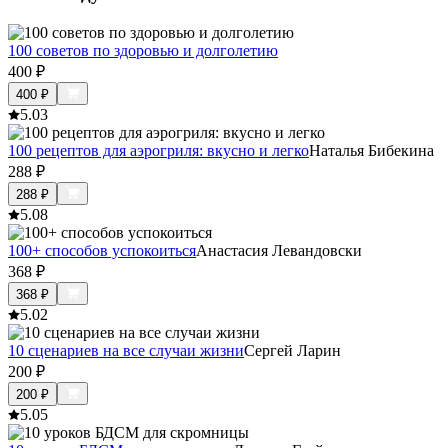
100 советов по здоровью и долголетию
400
₽
400
₽
5.0
3
100 рецептов для аэрогриля: вкусно и легко
Наталья Бибекина
288
₽
288
₽
5.0
8
100+ способов успокоиться
Анастасия Левандовски
368
₽
368
₽
5.0
2
10 сценариев на все случаи жизни
Сергей Ларин
200
₽
200
₽
5.0
5