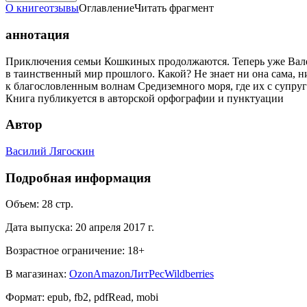
О книге
отзывы
Оглавление
Читать фрагмент
аннотация
Приключения семьи Кошкиных продолжаются. Теперь уже Вален
в таинственный мир прошлого. Какой? Не знает ни она сама, 
к благословленным волнам Средиземного моря, где их с супру
Книга публикуется в авторской орфографии и пунктуации
Автор
Василий Лягоскин
Подробная информация
Объем:
28
стр.
Дата выпуска:
20 апреля 2017 г.
Возрастное ограничение:
18
+
В магазинах:
Ozon
Amazon
ЛитРес
Wildberries
Формат:
epub, fb2, pdfRead, mobi