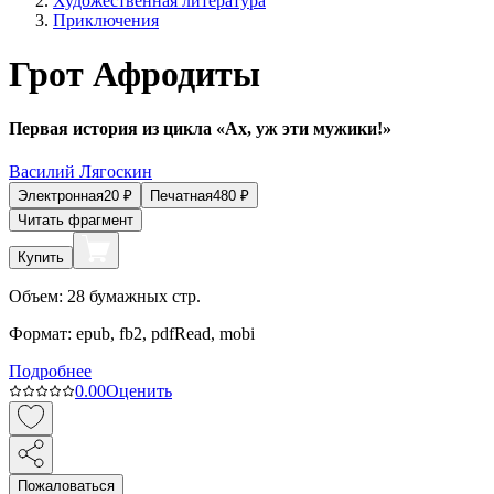
Художественная литература
Приключения
Грот Афродиты
Первая история из цикла «Ах, уж эти мужики!»
Василий Лягоскин
Электронная
20
₽
Печатная
480
₽
Читать фрагмент
Купить
Объем:
28
бумажных стр.
Формат:
epub, fb2, pdfRead, mobi
Подробнее
0.0
0
Оценить
Пожаловаться