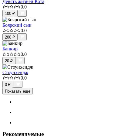
Девять жизней Кота
0.0
100
₽
Боярский сын
0.0
200
₽
Банкир
0.0
20
₽
Стоунхендж
0.0
0
₽
Показать ещё
Рекомендуемые