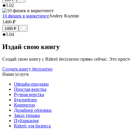
5.0
2
10 фишек в маркетинге
Andrey Kuzmin
1400
₽
1400
₽
5.0
4
Издай свою книгу
Создай свою книгу с Rideró бесплатно прямо сейчас. Это просто,
Создать книгу бесплатно
Наши услуги
Офлайн-продажи
Простая верстка
Ручная верстка
Буктрейлер
Корректор
Дизайнер обложки
Заказ тиража
Публикация
Rideró для бизнеса