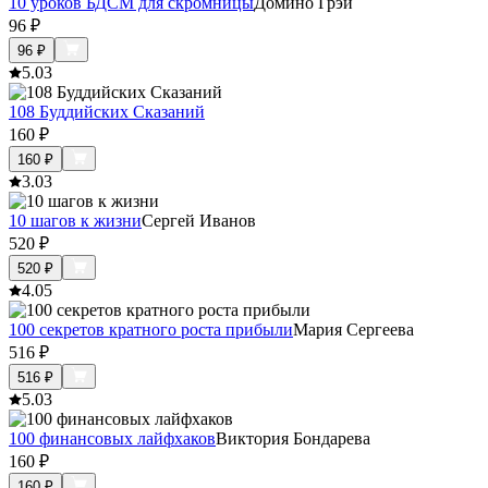
10 уроков БДСМ для скромницы
Домино Грэй
96
₽
96
₽
5.0
3
108 Буддийских Сказаний
160
₽
160
₽
3.0
3
10 шагов к жизни
Сергей Иванов
520
₽
520
₽
4.0
5
100 секретов кратного роста прибыли
Мария Сергеева
516
₽
516
₽
5.0
3
100 финансовых лайфхаков
Виктория Бондарева
160
₽
160
₽