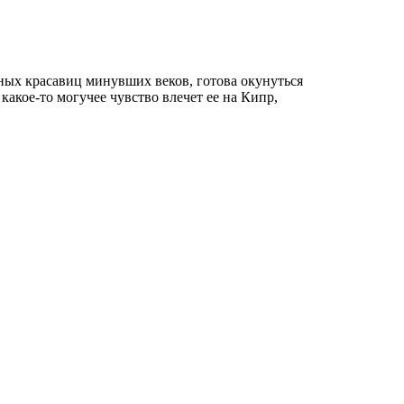
ых красавиц минувших веков, готова окунуться
акое-то могучее чувство влечет ее на Кипр,