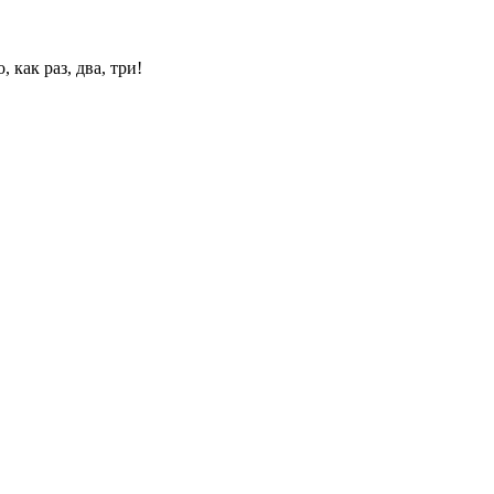
 как раз, два, три!