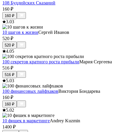
108 Буддийских Сказаний
160
₽
160
₽
3.0
3
10 шагов к жизни
Сергей Иванов
520
₽
520
₽
4.0
5
100 секретов кратного роста прибыли
Мария Сергеева
516
₽
516
₽
5.0
3
100 финансовых лайфхаков
Виктория Бондарева
160
₽
160
₽
5.0
2
10 фишек в маркетинге
Andrey Kuzmin
1400
₽