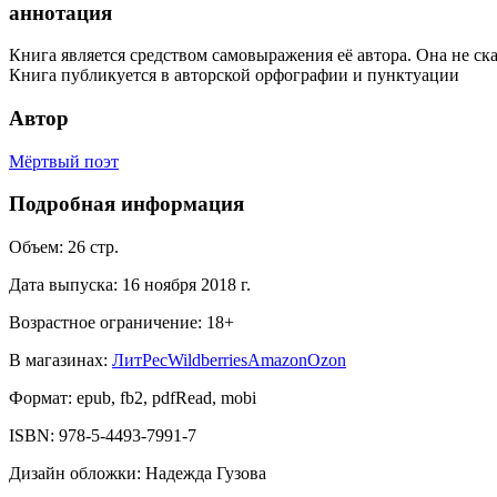
аннотация
Книга является средством самовыражения её автора. Она не скаж
Книга публикуется в авторской орфографии и пунктуации
Автор
Мёртвый поэт
Подробная информация
Объем:
26
стр.
Дата выпуска:
16 ноября 2018 г.
Возрастное ограничение:
18
+
В магазинах:
ЛитРес
Wildberries
Amazon
Ozon
Формат:
epub, fb2, pdfRead, mobi
ISBN:
978-5-4493-7991-7
Дизайн обложки
:
Надежда Гузова