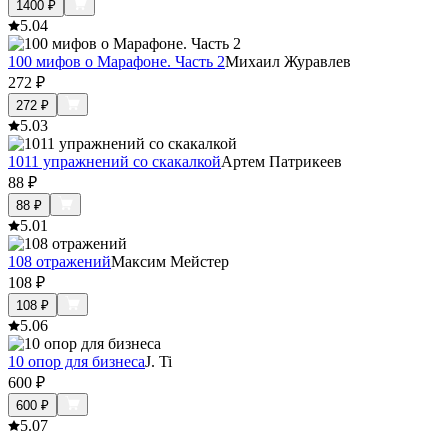
1400
₽
5.0
4
100 мифов о Марафоне. Часть 2
Михаил Журавлев
272
₽
272
₽
5.0
3
1011 упражнений со скакалкой
Артем Патрикеев
88
₽
88
₽
5.0
1
108 отражений
Максим Мейстер
108
₽
108
₽
5.0
6
10 опор для бизнеса
J. Ti
600
₽
600
₽
5.0
7