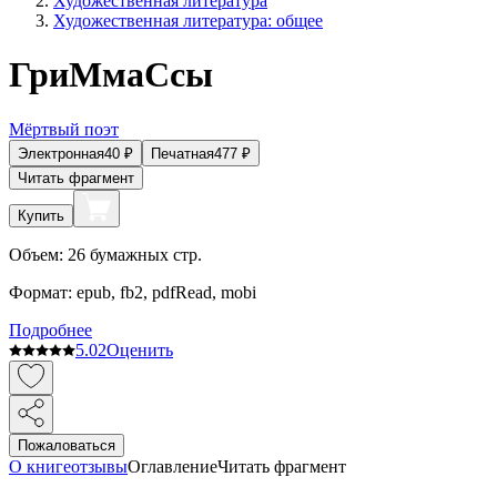
Художественная литература
Художественная литература: общее
ГриМмаСсы
Мёртвый поэт
Электронная
40
₽
Печатная
477
₽
Читать фрагмент
Купить
Объем:
26
бумажных стр.
Формат:
epub, fb2, pdfRead, mobi
Подробнее
5.0
2
Оценить
Пожаловаться
О книге
отзывы
Оглавление
Читать фрагмент