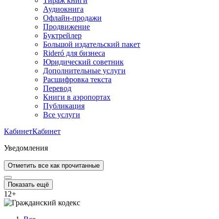
Тираж книги
Аудиокнига
Офлайн-продажи
Продвижение
Буктрейлер
Большой издательский пакет
Rideró для бизнеса
Юридический советник
Дополнительные услуги
Расшифровка текста
Перевод
Книги в аэропортах
Публикация
Все услуги
Кабинет
Кабинет
Уведомления
Отметить все как прочитанные
Показать ещё
12
+