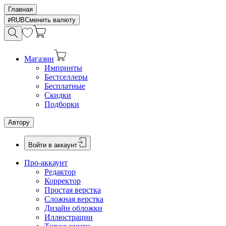
Главная
RUB
Сменить валюту
Магазин
Импринты
Бестселлеры
Бесплатные
Скидки
Подборки
Автору
Войти в аккаунт
Про-аккаунт
Редактор
Корректор
Простая верстка
Сложная верстка
Дизайн обложки
Иллюстрации