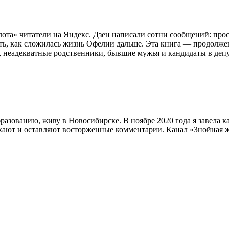
ота» читатели на Яндекс. Дзен написали сотни сообщений: про
ать, как сложилась жизнь Офелии дальше. Эта книга — продолж
ги, неадекватные родственники, бывшие мужья и кандидаты в деп
разованию, живу в Новосибирске. В ноябре 2020 года я завела ка
кают и оставляют восторженные комментарии. Канал «Знойная же