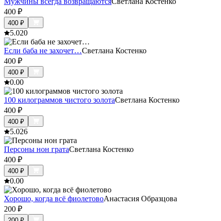
Мужчины всегда возвращаются
Светлана Костенко
400
₽
400
₽
5.0
20
Если баба не захочет…
Светлана Костенко
400
₽
400
₽
0.0
0
100 килограммов чистого золота
Светлана Костенко
400
₽
400
₽
5.0
26
Персоны нон грата
Светлана Костенко
400
₽
400
₽
0.0
0
Хорошо, когда всё фиолетово
Анастасия Образцова
200
₽
200
₽