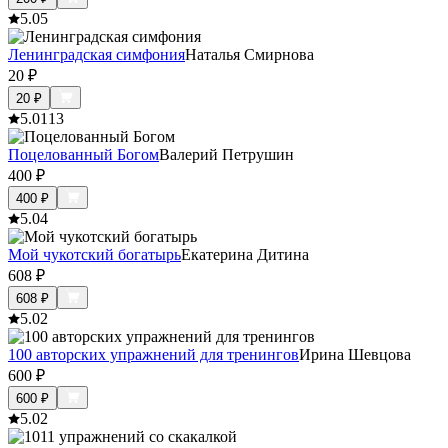
5.0
5
Ленинградская симфония
Наталья Смирнова
20
₽
20
₽
5.0
113
Поцелованный Богом
Валерий Петрушин
400
₽
400
₽
5.0
4
Мой чукотский богатырь
Екатерина Дитина
608
₽
608
₽
5.0
2
100 авторских упражнений для тренингов
Ирина Шевцова
600
₽
600
₽
5.0
2