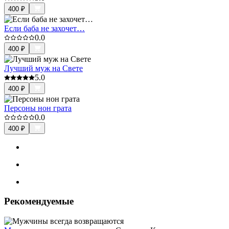
400
₽
Если баба не захочет…
0.0
400
₽
Лучший муж на Свете
5.0
400
₽
Персоны нон грата
0.0
400
₽
Рекомендуемые