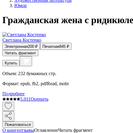
Художественная литература
Юмор
Гражданская жена с ридикюл
Светлана Костенко
Электронная
200
₽
Печатная
845
₽
Читать фрагмент
Купить
Объем:
232
бумажных стр.
Формат:
epub, fb2, pdfRead, mobi
Подробнее
5.0
11
Оценить
Пожаловаться
О книге
отзывы
Оглавление
Читать фрагмент