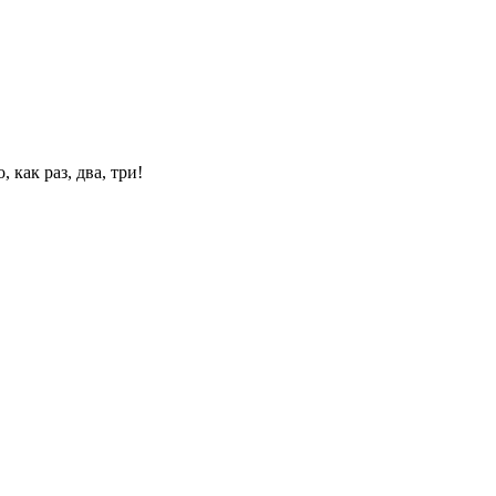
 как раз, два, три!