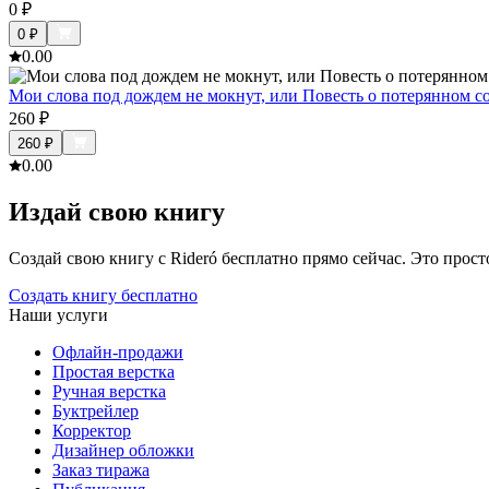
0
₽
0
₽
0.0
0
Мои слова под дождем не мокнут, или Повесть о потерянном с
260
₽
260
₽
0.0
0
Издай свою книгу
Создай свою книгу с Rideró бесплатно прямо сейчас. Это просто,
Создать книгу бесплатно
Наши услуги
Офлайн-продажи
Простая верстка
Ручная верстка
Буктрейлер
Корректор
Дизайнер обложки
Заказ тиража