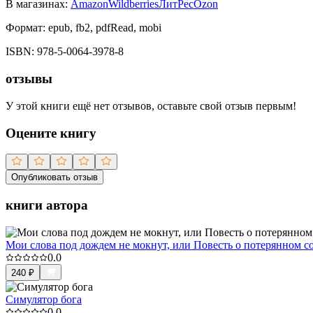
В магазинах:
Amazon
Wildberries
ЛитРес
Ozon
Формат:
epub, fb2, pdfRead, mobi
ISBN:
978-5-0064-3978-8
отзывы
У этой книги ещё нет отзывов, оставьте свой отзыв первым!
Оцените книгу
Опубликовать отзыв
книги автора
Мои слова под дождем не мокнут, или Повесть о потерянном с
0.0
240
₽
Симулятор бога
0.0