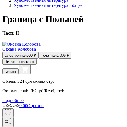
Художественная литература
Художественная литература: общее
Граница с Польшей
Часть II
Оксана Колобова
Электронная
600
₽
Печатная
1 005
₽
Читать фрагмент
Купить
Объем:
324
бумажных стр.
Формат:
epub, fb2, pdfRead, mobi
Подробнее
0.0
0
Оценить