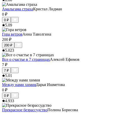
Амальгама страха
Кристал Лидман
0
₽
0
₽
5.0
9
Гора ветров
Анна Таволгина
200
₽
200
₽
5.0
23
Все о счастье в 7 страницах
Алексей Ефимов
7
₽
7
₽
5.0
1
Между нами химия
Дарья Ишметова
0
₽
0
₽
4.9
33
Прекрасное безрассудство
Полина Борисова