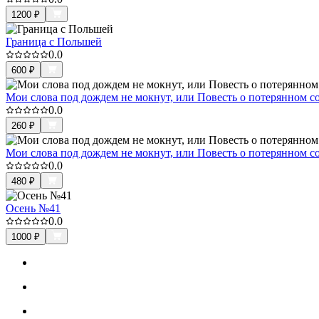
1200
₽
Граница с Польшей
0.0
600
₽
Мои слова под дождем не мокнут, или Повесть о потерянном с
0.0
260
₽
Мои слова под дождем не мокнут, или Повесть о потерянном с
0.0
480
₽
Осень №41
0.0
1000
₽