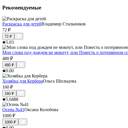
Рекомендуемые
Раскраска для детей
Владимир Стальников
72
₽
72
₽
5.0
3
Мои слова под дождем не мокнут, или Повесть о потерянном с
480
₽
480
₽
0.0
0
Хозяйка для Кербера
Ольга Шильцова
160
₽
160
₽
5.0
488
Осень №41
Оксана Колобова
1000
₽
1000
₽
0.0
0