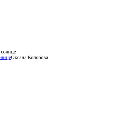
олнце
Оксана Колобова