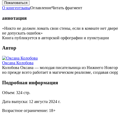
Пожаловаться
О книге
отзывы
Оглавление
Читать фрагмент
аннотация
«Никто не должен ломать свои стены, если в комнате нет двере
не допускать ошибок»
Книга публикуется в авторской орфографии и пунктуации
Автор
Оксана Колобова
Колобова Оксана — молодая писательница из Нижнего Новгород
но прежде всего работает в магическом реализме, создавая сю
Подробная информация
Объем:
324
стр.
Дата выпуска:
12 августа 2024 г.
Возрастное ограничение:
18
+