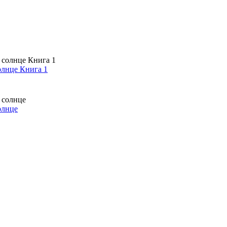
олнце Книга 1
олнце