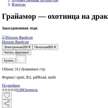
Художественная литература
Фэнтези
Грайамор — охотница на дра
Заколдованная леди
Натали Якобсон
Электронная
200
₽
Печатная
893
₽
Читать фрагмент
Купить
Объем:
312
бумажных стр.
Формат:
epub, fb2, pdfRead, mobi
Подробнее
0.0
0
Оценить