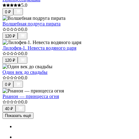
5.0
0
₽
Волшебная подруга пирата
0.0
120
₽
Лилофея-1. Невеста водяного царя
0.0
120
₽
Один век до свадьбы
0.0
0
₽
Рианон — принцесса огня
0.0
40
₽
Показать ещё