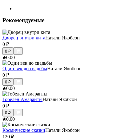
Рекомендуемые
Дворец внутри кита
Натали Якобсон
0
₽
0
₽
0.0
0
Один век до свадьбы
Натали Якобсон
0
₽
0
₽
0.0
0
Гобелен Амаранты
Натали Якобсон
0
₽
0
₽
0.0
0
Космические сказки
Натали Якобсон
120
₽