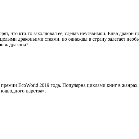
т, что кто-то заколдовал ее, сделав неуязвимой. Едва дракон п
 с целыми драконьими стаями, но однажды в страну залетает нео
бовь дракона?
 премии EcoWorld 2019 года. Популярна циклами книг в жанрах 
подводного царства».