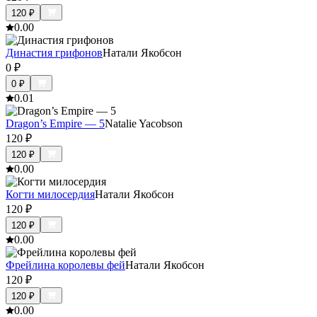
120
₽
0.0
0
Династия грифонов
Натали Якобсон
0
₽
0
₽
0.0
1
Dragon’s Empire — 5
Natalie Yacobson
120
₽
120
₽
0.0
0
Когти милосердия
Натали Якобсон
120
₽
120
₽
0.0
0
Фрейлина королевы фей
Натали Якобсон
120
₽
120
₽
0.0
0