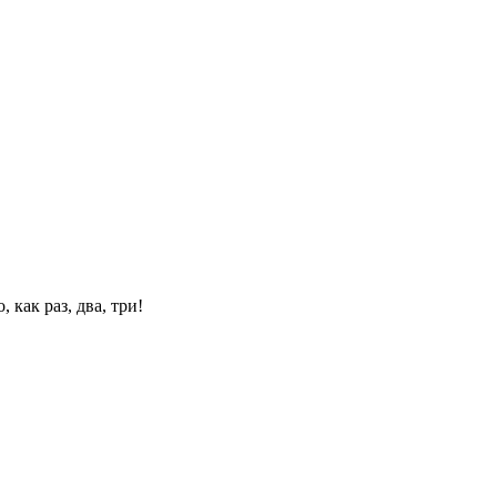
 как раз, два, три!