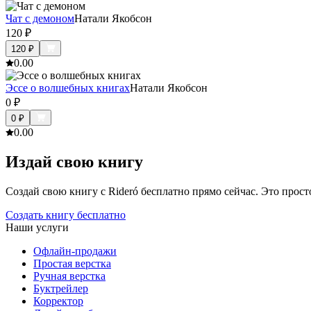
Чат с демоном
Натали Якобсон
120
₽
120
₽
0.0
0
Эссе о волшебных книгах
Натали Якобсон
0
₽
0
₽
0.0
0
Издай свою книгу
Создай свою книгу с Rideró бесплатно прямо сейчас. Это просто,
Создать книгу бесплатно
Наши услуги
Офлайн-продажи
Простая верстка
Ручная верстка
Буктрейлер
Корректор