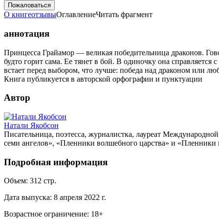
Пожаловаться
О книге
отзывы
Оглавление
Читать фрагмент
аннотация
Принцесса Грайамор — великая победительница драконов. Говоря
будто горит сама. Ее тянет в бой. В одиночку она справляется
встает перед выбором, что лучше: победа над драконом или лю
Книга публикуется в авторской орфографии и пунктуации
Автор
Натали Якобсон
Писательница, поэтесса, журналистка, лауреат Международной
семи ангелов», «Пленники волшебного царства» и «Пленники 
Подробная информация
Объем:
312
стр.
Дата выпуска:
8 апреля 2022 г.
Возрастное ограничение:
18
+