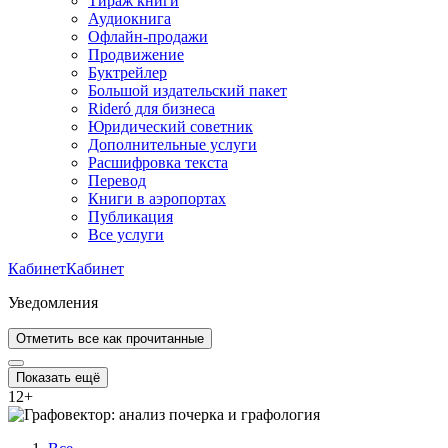
Тираж книги
Аудиокнига
Офлайн-продажи
Продвижение
Буктрейлер
Большой издательский пакет
Rideró для бизнеса
Юридический советник
Дополнительные услуги
Расшифровка текста
Перевод
Книги в аэропортах
Публикация
Все услуги
Кабинет
Кабинет
Уведомления
Отметить все как прочитанные
Показать ещё
12
+