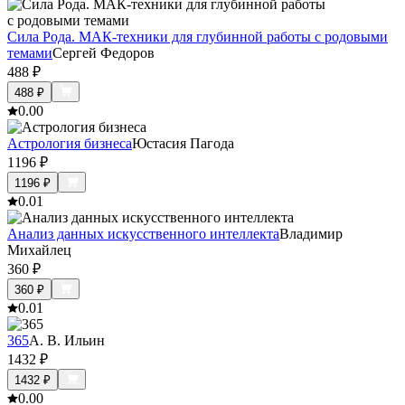
Сила Рода. МАК-техники для глубинной работы с родовыми
темами
Сергей Федоров
488
₽
488
₽
0.0
0
Астрология бизнеса
Юстасия Пагода
1196
₽
1196
₽
0.0
1
Анализ данных искусственного интеллекта
Владимир
Михайлец
360
₽
360
₽
0.0
1
365
А. В. Ильин
1432
₽
1432
₽
0.0
0