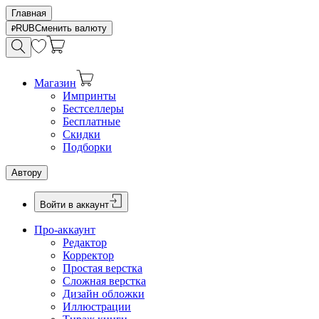
Главная
RUB
Сменить валюту
Магазин
Импринты
Бестселлеры
Бесплатные
Скидки
Подборки
Автору
Войти в аккаунт
Про-аккаунт
Редактор
Корректор
Простая верстка
Сложная верстка
Дизайн обложки
Иллюстрации