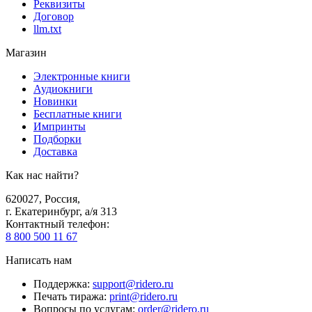
Реквизиты
Договор
llm.txt
Магазин
Электронные книги
Аудиокниги
Новинки
Бесплатные книги
Импринты
Подборки
Доставка
Как нас найти?
620027
,
Россия
,
г. Екатеринбург, а/я 313
Контактный телефон
:
8 800 500 11 67
Написать нам
Поддержка
:
support@ridero.ru
Печать тиража
:
print@ridero.ru
Вопросы по услугам
:
order@ridero.ru