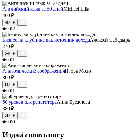
Английский язык за 50 дней
Michael Lilla
400
₽
400
₽
0.0
2
Бизнес на клубнике как источник дохода
Алексей Сабадырь
240
₽
240
₽
0.0
1
Анатомические соображения
Игорь Молот
800
₽
800
₽
0.0
1
50 уроков для репетитора
Анна Брежнева
380
₽
380
₽
0.0
0
Издай свою книгу