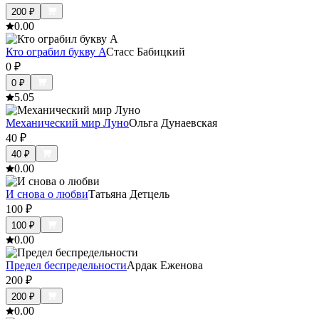
200
₽
0.0
0
Кто ограбил букву А
Стасс Бабицкий
0
₽
0
₽
5.0
5
Механический мир Луно
Ольга Дунаевская
40
₽
40
₽
0.0
0
И снова о любви
Татьяна Детцель
100
₽
100
₽
0.0
0
Предел беспредельности
Ардак Еженова
200
₽
200
₽
0.0
0