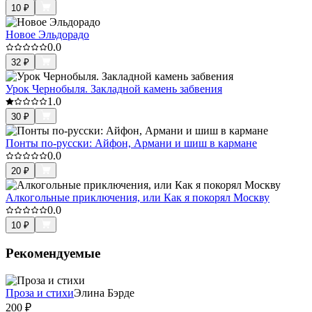
10
₽
Новое Эльдорадо
0.0
32
₽
Урок Чернобыля. Закладной камень забвения
1.0
30
₽
Понты по-русски: Айфон, Армани и шиш в кармане
0.0
20
₽
Алкогольные приключения, или Как я покорял Москву
0.0
10
₽
Рекомендуемые
Проза и стихи
Элина Бэрде
200
₽