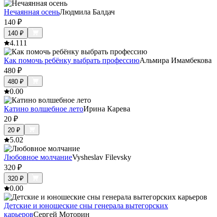
Нечаянная осень
Людмила Балдач
140
₽
140
₽
4.1
11
Как помочь ребёнку выбрать профессию
Альмира Имамбекова
480
₽
480
₽
0.0
0
Катино волшебное лето
Ирина Карева
20
₽
20
₽
5.0
2
Любовное молчание
Vysheslav Filevsky
320
₽
320
₽
0.0
0
Детские и юношеские сны генерала вытегорских
карьеров
Сергей Моторин