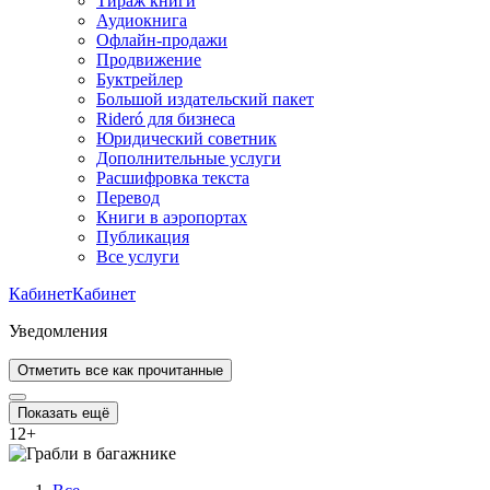
Тираж книги
Аудиокнига
Офлайн-продажи
Продвижение
Буктрейлер
Большой издательский пакет
Rideró для бизнеса
Юридический советник
Дополнительные услуги
Расшифровка текста
Перевод
Книги в аэропортах
Публикация
Все услуги
Кабинет
Кабинет
Уведомления
Отметить все как прочитанные
Показать ещё
12
+