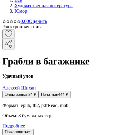
Все
Художественная литература
Юмор
0.0
0
Оценить
Электронная книга
Грабли в багажнике
Удачный улов
Алексей Шихан
Электронная
24
₽
Печатная
444
₽
Формат:
epub, fb2, pdfRead, mobi
Объем:
8
бумажных стр.
Подробнее
Пожаловаться