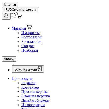
Главная
RUB
Сменить валюту
Магазин
Импринты
Бестселлеры
Бесплатные
Скидки
Подборки
Автору
Войти в аккаунт
Про-аккаунт
Редактор
Корректор
Простая верстка
Сложная верстка
Дизайн обложки
Иллюстрации