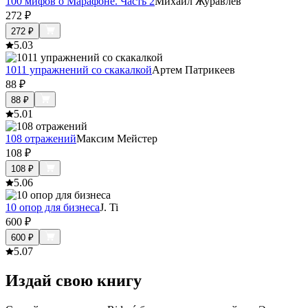
100 мифов о Марафоне. Часть 2
Михаил Журавлев
272
₽
272
₽
5.0
3
1011 упражнений со скакалкой
Артем Патрикеев
88
₽
88
₽
5.0
1
108 отражений
Максим Мейстер
108
₽
108
₽
5.0
6
10 опор для бизнеса
J. Ti
600
₽
600
₽
5.0
7
Издай свою книгу