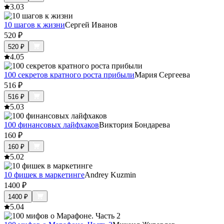
3.0
3
10 шагов к жизни
Сергей Иванов
520
₽
520
₽
4.0
5
100 секретов кратного роста прибыли
Мария Сергеева
516
₽
516
₽
5.0
3
100 финансовых лайфхаков
Виктория Бондарева
160
₽
160
₽
5.0
2
10 фишек в маркетинге
Andrey Kuzmin
1400
₽
1400
₽
5.0
4