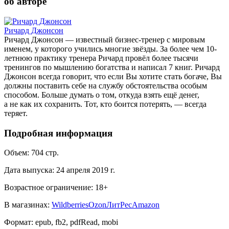
об авторе
Ричард Джонсон
Ричард Джонсон — известный бизнес-тренер с мировым
именем, у которого учились многие звёзды. За более чем 10-
летнюю практику тренера Ричард провёл более тысячи
тренингов по мышлению богатства и написал 7 книг. Ричард
Джонсон всегда говорит, что если Вы хотите стать богаче, Вы
должны поставить себе на службу обстоятельства особым
способом. Больше думать о том, откуда взять ещё денег,
а не как их сохранить. Тот, кто боится потерять, — всегда
теряет.
Подробная информация
Объем:
704
стр.
Дата выпуска:
24 апреля 2019 г.
Возрастное ограничение:
18
+
В магазинах:
Wildberries
Ozon
ЛитРес
Amazon
Формат:
epub, fb2, pdfRead, mobi