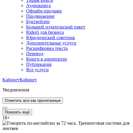
Тираж книги
Аудиокнига
Офлайн-продажи
Продвижение
Буктрейлер
Большой издательский пакет
Rideró для бизнеса
Юридический советник
Дополнительные услуги
Расшифровка текста
Перевод
Книги в аэропортах
Публикация
Все услуги
Кабинет
Кабинет
Уведомления
Отметить все как прочитанные
Показать ещё
18
+